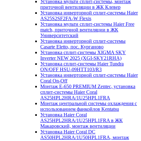
Установка мульти сплит-системы, монтаж
приточной вентиляции в ЖК Клевер
Установка инверторной сплит-системы Haier
AS25S2SF2FA-W Flexis
Установка мульти сплит-системы Haier Free
match, приточной вентиляции в ЖК
Университетский
Установка инверторной сплит-системы
Casarte Eletto, пос. Курганово
Установка сплит-системы XIGMA SKY
Inverter NEW 2025 (XGI-SKY21RHA)
Установка сплит-системы Haier Tundra
ON/OFF HSU-09HTT103/R3
Установка инверторной сплит-системы Haier
Coral On-Off
Монтаж E-650 PREMIUM Zentec, установка
сплит-системы Haier Coral
AS25HPL2HRA/1U25HPL1FRA
Монтаж центральной системы охлаждения с
использованием фанкойлов Kentatsu
Установка Haier Coral
AS25HPL2HRA/1U25HPL1FRA в ЖК
Макаровский, монтаж вентиляции
Установка Haier Coral DC
AS50HPL2HRA/1U50HPL1FRA, монтаж