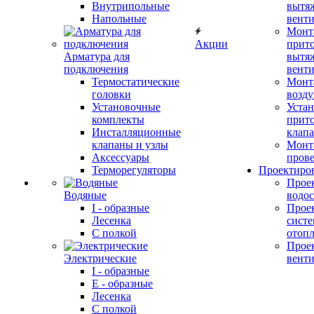
Внутрипольные
вытя
Напольные
вент
Монт
Акции
прит
Арматура для
вытя
подключения
вент
Термостатические
Монт
головки
возду
Установочные
Устан
комплекты
прит
Инсталляционные
клап
клапаны и узлы
Монт
Аксессуары
прове
Терморегуляторы
Проектиро
Прое
Водяные
водо
I - образные
Прое
Лесенка
сист
С полкой
отоп
Прое
Электрические
вент
I - образные
E - образные
Лесенка
С полкой