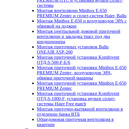
PREMIUM GTC и установка мульти сплит-
системы
Монтаж вентиляции Minibox E-650
PREMIUM Zentec и сплит-систем Haier, Ballu
Монтаж Minibox E-650 и воздуховодов ЭРА с
обвязкой на лоджии
Монтаж центральной домовой приточной
вентиляции и закладка трасс под два
кондиционера
Монтаж приточных установок Ballu
ONEAIR ASP-200
Монтаж приточной установки Komfovent
ОТД-S-500-F-E/6
Монтаж приточной установки Minibox E-650
PREMIUM Zentec, воздуховодов ЭРА,
обвязки приточной машины
Монтаж приточной установки Minibox E-650
PREMIUM Zentec
Монтаж приточной установки Komfovent
ОТД-S-1000-F, установка мульти сплит-
системы Haier Free match
Монтаж приточно-вытяжной вентиляции в
отделении банка ВТБ
Общедомовая приточная вентиляция в
квартире