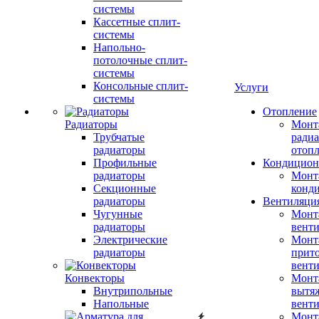
системы
Кассетные сплит-
системы
Напольно-
потолочные сплит-
системы
Консольные сплит-
Услуги
системы
Отопление
Радиаторы
Монт
Трубчатые
радиа
радиаторы
отоп
Профильные
Кондицион
радиаторы
Монт
Секционные
конд
радиаторы
Вентиляци
Чугунные
Монт
радиаторы
вент
Электрические
Монт
радиаторы
прит
вент
Конвекторы
Монт
Внутрипольные
вытя
Напольные
вент
Монт