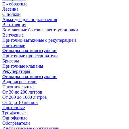
E - образные
Лесенка
С полкой
Арматура для подключения
Вентиляция
Компактные бытовые вент. установки
Вытяжные
Приточно-вытяжные с рекуперацией
Приточные
Фильтры и комплектующие
Приточные проветриватели
Бризеры
Приточные клапаны
Рекуператоры
Фильтры и комплектующие
Водонагреватели
Накопительные
От 30 до 200 литров
От 200 до 1000 литров
От 5 до 10 литров
Проточные
Трехфазные
Однофазные
Обогреватели
Инфракрасные обогреватели