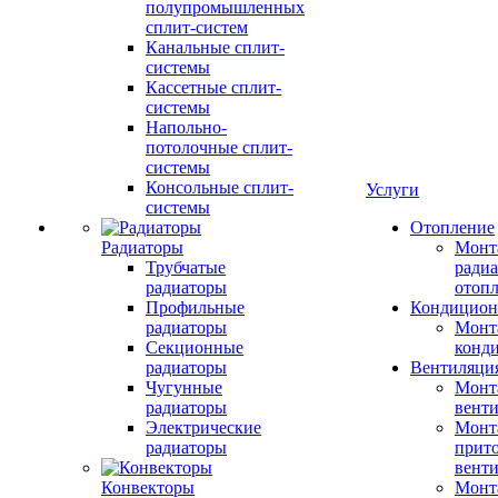
полупромышленных
сплит-систем
Канальные сплит-
системы
Кассетные сплит-
системы
Напольно-
потолочные сплит-
системы
Консольные сплит-
Услуги
системы
Отопление
Радиаторы
Монт
Трубчатые
радиа
радиаторы
отоп
Профильные
Кондицион
радиаторы
Монт
Секционные
конд
радиаторы
Вентиляци
Чугунные
Монт
радиаторы
вент
Электрические
Монт
радиаторы
прит
вент
Конвекторы
Монт