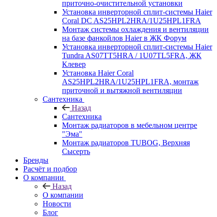
приточно-очистительной установки
Установка инверторной сплит-системы Haier
Coral DC AS25HPL2HRA/1U25HPL1FRA
Монтаж системы охлаждения и вентиляции
на базе фанкойлов Haier в ЖК Форум
Установка инверторной сплит-системы Haier
Tundra AS07TT5HRA / 1U07TL5FRA, ЖК
Клевер
Установка Haier Coral
AS25HPL2HRA/1U25HPL1FRA, монтаж
приточной и вытяжной вентиляции
Сантехника
Назад
Сантехника
Монтаж радиаторов в мебельном центре
"Эма"
Монтаж радиаторов TUBOG, Верхняя
Сысерть
Бренды
Расчёт и подбор
О компании
Назад
О компании
Новости
Блог