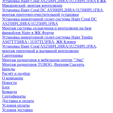
Установка Haier Coral AS25HPL2HRA/1U25HPL1FRA в ЖК
Макаровский, монтаж вентиляции
Установка Haier Coral DC AS50HPL2HRA/1U50HPL1FRA,
монтаж приточно-очистительной установки
Установка инверторной сплит-системы Haier Coral DC
AS25HPL2HRA/1U25HPL1FRA
Монтаж системы охлаждения и вентиляции на базе
фанкойлов Haier в ЖК Форум
Установка инверторной сплит-системы Haier Tundra
AS07TT5HRA / 1U07TL5FRA, ЖК Клевер
Установка Haier Coral AS25HPL2HRA/1U25HPL1FRA,
монтаж приточной и вытяжной вентиляции
Сантехника
Монтаж радиаторов в мебельном центре "Эма"
Монтаж радиаторов TUBOG, Верхняя Сысерть
Бренды
Расчёт и подбор
О компании
Новости
Блог
Команда
Сертификаты
Доставка и оплата
Условия оплаты
Условия доставки