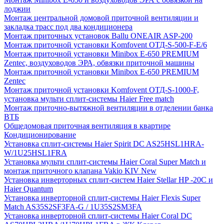
лоджии
Монтаж центральной домовой приточной вентиляции и
закладка трасс под два кондиционера
Монтаж приточных установок Ballu ONEAIR ASP-200
Монтаж приточной установки Komfovent ОТД-S-500-F-E/6
Монтаж приточной установки Minibox E-650 PREMIUM
Zentec, воздуховодов ЭРА, обвязки приточной машины
Монтаж приточной установки Minibox E-650 PREMIUM
Zentec
Монтаж приточной установки Komfovent ОТД-S-1000-F,
установка мульти сплит-системы Haier Free match
Монтаж приточно-вытяжной вентиляции в отделении банка
ВТБ
Общедомовая приточная вентиляция в квартире
Кондиционирование
Установка сплит-системы Haier Spirit DC AS25HSL1HRA-
W/1U25HSL1FRA
Установка мульти сплит-системы Haier Coral Super Match и
монтаж приточного клапана Vakio KIV New
Установка инверторных сплит-систем Haier Stellar HP -20С и
Haier Quantum
Установка инверторной сплит-системы Haier Flexis Super
Match AS35S2SF3FA-G / 1U35S2SM3FA
Установка инверторной сплит-системы Haier Coral DC