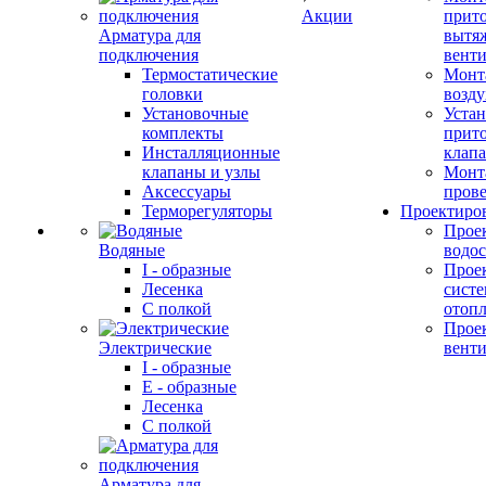
Акции
прит
Арматура для
вытя
подключения
вент
Термостатические
Монт
головки
возду
Установочные
Устан
комплекты
прит
Инсталляционные
клап
клапаны и узлы
Монт
Аксессуары
прове
Терморегуляторы
Проектиро
Прое
Водяные
водо
I - образные
Прое
Лесенка
сист
С полкой
отоп
Прое
Электрические
вент
I - образные
E - образные
Лесенка
С полкой
Арматура для