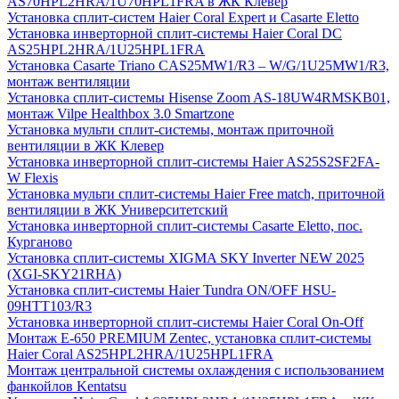
AS70HPL2HRA/1U70HPL1FRA в ЖК Клевер
Установка сплит-систем Haier Coral Expert и Casarte Eletto
Установка инверторной сплит-системы Haier Coral DC
AS25HPL2HRA/1U25HPL1FRA
Установка Casarte Triano CAS25MW1/R3 – W/G/1U25MW1/R3,
монтаж вентиляции
Установка сплит-системы Hisense Zoom AS-18UW4RMSKB01,
монтаж Vilpe Healthbox 3.0 Smartzone
Установка мульти сплит-системы, монтаж приточной
вентиляции в ЖК Клевер
Установка инверторной сплит-системы Haier AS25S2SF2FA-
W Flexis
Установка мульти сплит-системы Haier Free match, приточной
вентиляции в ЖК Университетский
Установка инверторной сплит-системы Casarte Eletto, пос.
Курганово
Установка сплит-системы XIGMA SKY Inverter NEW 2025
(XGI-SKY21RHA)
Установка сплит-системы Haier Tundra ON/OFF HSU-
09HTT103/R3
Установка инверторной сплит-системы Haier Coral On-Off
Монтаж E-650 PREMIUM Zentec, установка сплит-системы
Haier Coral AS25HPL2HRA/1U25HPL1FRA
Монтаж центральной системы охлаждения с использованием
фанкойлов Kentatsu