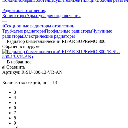
Кондиционеры
Полотенцесушители
Вентиляция
Водонагревате
—
Радиаторы отопления
Конвекторы
Арматура для подключения
—
Секционные радиаторы отопления
Трубчатые радиаторы
Профильные радиаторы
Чугунные
радиаторы
Электрические радиаторы
—
Радиатор биметаллический RIFAR SUPReMO 800
Образец в шоуруме
В избранное
Сравнить
Артикул:
R-SU-800-13-VR-AN
Количество секций, шт
—
13
3
4
5
6
7
8
9