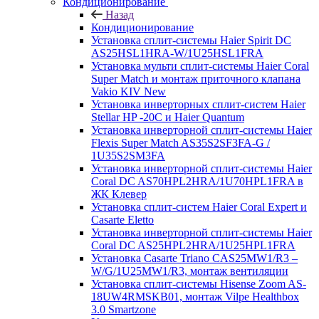
Кондиционирование
Назад
Кондиционирование
Установка сплит-системы Haier Spirit DC
AS25HSL1HRA-W/1U25HSL1FRA
Установка мульти сплит-системы Haier Coral
Super Match и монтаж приточного клапана
Vakio KIV New
Установка инверторных сплит-систем Haier
Stellar HP -20С и Haier Quantum
Установка инверторной сплит-системы Haier
Flexis Super Match AS35S2SF3FA-G /
1U35S2SM3FA
Установка инверторной сплит-системы Haier
Coral DC AS70HPL2HRA/1U70HPL1FRA в
ЖК Клевер
Установка сплит-систем Haier Coral Expert и
Casarte Eletto
Установка инверторной сплит-системы Haier
Coral DC AS25HPL2HRA/1U25HPL1FRA
Установка Casarte Triano CAS25MW1/R3 –
W/G/1U25MW1/R3, монтаж вентиляции
Установка сплит-системы Hisense Zoom AS-
18UW4RMSKB01, монтаж Vilpe Healthbox
3.0 Smartzone