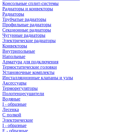
Консольные сплит-системы
Радиаторы и конвекторы
Радиаторы
Трубчатые радиаторы
Профильные радиаторы
Секционные радиаторы
Чугунные радиаторы
Электрические радиаторы
Конвекторы
Внутрипольные
Напольные
Арматура для подключения
Термостатические головки
Установочные комплекты
Инсталляционные клапаны и узлы
Аксессуары
Терморегуляторы
Полотенцесушители
Водяные
I - образные
Лесенка
С полкой
Электрические
I - образные
E - образные