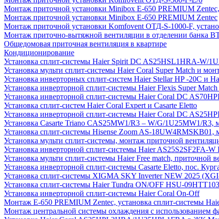
Монтаж приточной установки Minibox E-650 PREMIUM Zentec,
Монтаж приточной установки Minibox E-650 PREMIUM Zentec
Монтаж приточной установки Komfovent ОТД-S-1000-F, установ
Монтаж приточно-вытяжной вентиляции в отделении банка В
Общедомовая приточная вентиляция в квартире
Кондиционирование
Установка сплит-системы Haier Spirit DC AS25HSL1HRA-W/
Установка мульти сплит-системы Haier Coral Super Match и мо
Установка инверторных сплит-систем Haier Stellar HP -20С и H
Установка инверторной сплит-системы Haier Flexis Super Ma
Установка инверторной сплит-системы Haier Coral DC AS7
Установка сплит-систем Haier Coral Expert и Casarte Eletto
Установка инверторной сплит-системы Haier Coral DC AS2
Установка Casarte Triano CAS25MW1/R3 – W/G/1U25MW1/R3, 
Установка сплит-системы Hisense Zoom AS-18UW4RMSKB01, мон
Установка мульти сплит-системы, монтаж приточной вентиляц
Установка инверторной сплит-системы Haier AS25S2SF2FA-W F
Установка мульти сплит-системы Haier Free match, приточной
Установка инверторной сплит-системы Casarte Eletto, пос. Кург
Установка сплит-системы XIGMA SKY Inverter NEW 2025 (X
Установка сплит-системы Haier Tundra ON/OFF HSU-09HTT10
Установка инверторной сплит-системы Haier Coral On-Off
Монтаж E-650 PREMIUM Zentec, установка сплит-системы H
Монтаж центральной системы охлаждения с использованием фа