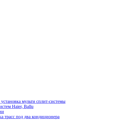
установка мульти сплит-системы
тем Haier, Ballu
ии
а трасс под два кондиционера