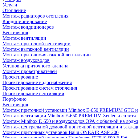
Услуги
Отопление
Монтаж радиаторов отопления
Кондиционирование
Монтаж кондиционеров
Вентиляция
Монтаж вентиляции
Монтаж приточной вентиляции
Монтаж вытяжной вентиляции
Монтаж приточно-вытяжной вентиляции
Монтаж воздуховодов
Установка приточного клапана
Монтаж проветривателей
Проектирование
Проектирование водоснабжения
Проектирование систем отопления
Проектирование вентиляции
Портфолио
Вентиляция
Монтаж приточной установки Minibox E-650 PREMIUM GTC и 
Монтаж вентиляции Minibox E-650 PREMIUM Zentec и сплит-сис
Монтаж Minibox E-650 и воздуховодов ЭРА с обвязкой на лодж
Монтаж центральной домовой приточной вентиляции и закладк
Монтаж приточных установок Ballu ONEAIR ASP-200
Монтаж приточной установки Komfovent ОТД-S-500-F-E/6