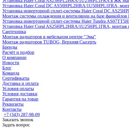
Установка Haier Coral AS25HPL2HRA/1U25HPL1FRA в ЖК Мак
Установка Haier Coral DC AS50HPL2HRA/1U50HPL1FRA, монт
Установка инверторной сплит-системы Haier Coral DC AS2
Монтаж системы охлаждения и вентиляции на базе фанкойлов
Установка инверторной сплит-системы Haier Tundra AS07TT
Установка Haier Coral AS25HPL2HRA/1U25HPL1FRA, монтаж 
Сантехника
Монтаж радиаторов в мебельном центре "Эма"
Монтаж радиаторов TUBOG, Верхняя Сысерть
Бренды
Расчёт и подбор
О компании
Новости
Блог
Команда
Сертификаты
Доставка и оплата
Условия оплаты
Условия доставки
Гарантия на товар
Реквизиты
Контакты
+7 (343) 287-98-09
Заказать звонок
Задать вопрос