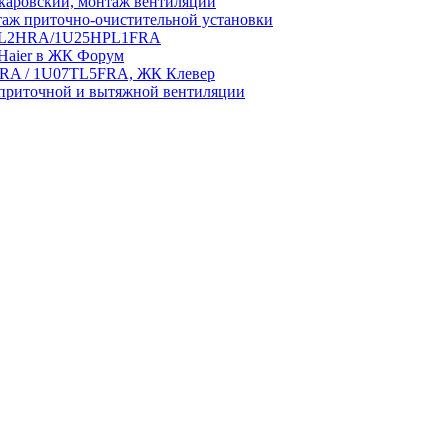
аровский, монтаж вентиляции
аж приточно-очистительной установки
5HPL2HRA/1U25HPL1FRA
 Haier в ЖК Форум
5HRA / 1U07TL5FRA, ЖК Клевер
приточной и вытяжной вентиляции