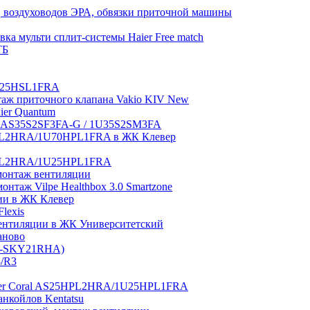
 воздуховодов ЭРА, обвязки приточной машины
ка мульти сплит-системы Haier Free match
ТБ
1U25HSL1FRA
нтаж приточного клапана Vakio KIV New
aier Quantum
tch AS35S2SF3FA-G / 1U35S2SM3FA
0HPL2HRA/1U70HPL1FRA в ЖК Клевер
5HPL2HRA/1U25HPL1FRA
монтаж вентиляции
таж Vilpe Healthbox 3.0 Smartzone
ии в ЖК Клевер
lexis
 вентиляции в ЖК Университетский
аново
GI-SKY21RHA)
3/R3
aier Coral AS25HPL2HRA/1U25HPL1FRA
нкойлов Kentatsu