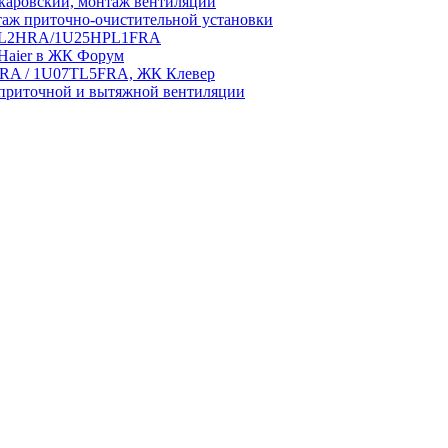
аровский, монтаж вентиляции
аж приточно-очистительной установки
5HPL2HRA/1U25HPL1FRA
 Haier в ЖК Форум
5HRA / 1U07TL5FRA, ЖК Клевер
приточной и вытяжной вентиляции