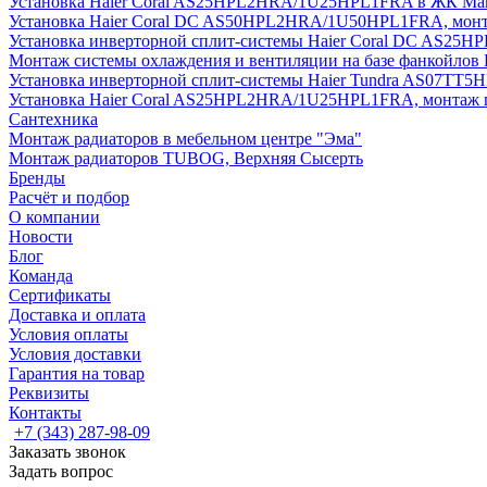
Установка Haier Coral AS25HPL2HRA/1U25HPL1FRA в ЖК Мак
Установка Haier Coral DC AS50HPL2HRA/1U50HPL1FRA, монт
Установка инверторной сплит-системы Haier Coral DC AS2
Монтаж системы охлаждения и вентиляции на базе фанкойлов
Установка инверторной сплит-системы Haier Tundra AS07TT
Установка Haier Coral AS25HPL2HRA/1U25HPL1FRA, монтаж 
Сантехника
Монтаж радиаторов в мебельном центре "Эма"
Монтаж радиаторов TUBOG, Верхняя Сысерть
Бренды
Расчёт и подбор
О компании
Новости
Блог
Команда
Сертификаты
Доставка и оплата
Условия оплаты
Условия доставки
Гарантия на товар
Реквизиты
Контакты
+7 (343) 287-98-09
Заказать звонок
Задать вопрос