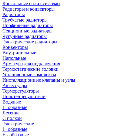
Консольные сплит-системы
Радиаторы и конвекторы
Радиаторы
Трубчатые радиаторы
Профильные радиаторы
Секционные радиаторы
Чугунные радиаторы
Электрические радиаторы
Конвекторы
Внутрипольные
Напольные
Арматура для подключения
Термостатические головки
Установочные комплекты
Инсталляционные клапаны и узлы
Аксессуары
Терморегуляторы
Полотенцесушители
Водяные
I - образные
Лесенка
С полкой
Электрические
I - образные
E - образные