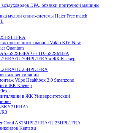
 воздуховодов ЭРА, обвязки приточной машины
ка мульти сплит-системы Haier Free match
ТБ
1U25HSL1FRA
нтаж приточного клапана Vakio KIV New
aier Quantum
tch AS35S2SF3FA-G / 1U35S2SM3FA
0HPL2HRA/1U70HPL1FRA в ЖК Клевер
5HPL2HRA/1U25HPL1FRA
монтаж вентиляции
таж Vilpe Healthbox 3.0 Smartzone
ии в ЖК Клевер
lexis
 вентиляции в ЖК Университетский
аново
GI-SKY21RHA)
3/R3
aier Coral AS25HPL2HRA/1U25HPL1FRA
нкойлов Kentatsu