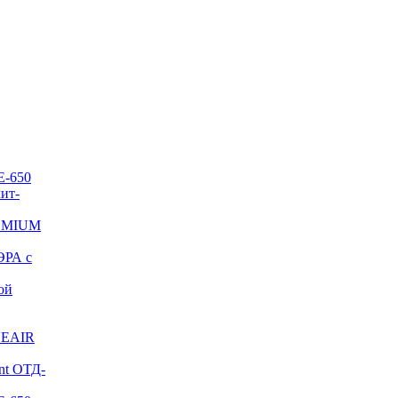
E-650
ит-
REMIUM
ЭРА с
ой
NEAIR
nt ОТД-