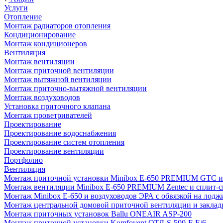
Услуги
Отопление
Монтаж радиаторов отопления
Кондиционирование
Монтаж кондиционеров
Вентиляция
Монтаж вентиляции
Монтаж приточной вентиляции
Монтаж вытяжной вентиляции
Монтаж приточно-вытяжной вентиляции
Монтаж воздуховодов
Установка приточного клапана
Монтаж проветривателей
Проектирование
Проектирование водоснабжения
Проектирование систем отопления
Проектирование вентиляции
Портфолио
Вентиляция
Монтаж приточной установки Minibox E-650 PREMIUM GTC и 
Монтаж вентиляции Minibox E-650 PREMIUM Zentec и сплит-сис
Монтаж Minibox E-650 и воздуховодов ЭРА с обвязкой на лодж
Монтаж центральной домовой приточной вентиляции и закладк
Монтаж приточных установок Ballu ONEAIR ASP-200
Монтаж приточной установки Komfovent ОТД-S-500-F-E/6