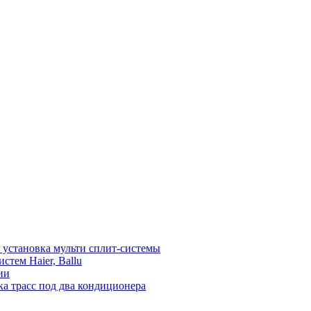
установка мульти сплит-системы
тем Haier, Ballu
ии
а трасс под два кондиционера