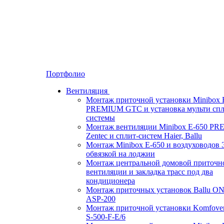
Портфолио
Вентиляция
Монтаж приточной установки Minibox 
PREMIUM GTC и установка мульти спл
системы
Монтаж вентиляции Minibox E-650 P
Zentec и сплит-систем Haier, Ballu
Монтаж Minibox E-650 и воздуховодов 
обвязкой на лоджии
Монтаж центральной домовой приточн
вентиляции и закладка трасс под два
кондиционера
Монтаж приточных установок Ballu O
ASP-200
Монтаж приточной установки Komfove
S-500-F-E/6