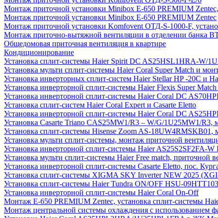
Монтаж приточной установки Minibox E-650 PREMIUM Zentec,
Монтаж приточной установки Minibox E-650 PREMIUM Zentec
Монтаж приточной установки Komfovent ОТД-S-1000-F, установ
Монтаж приточно-вытяжной вентиляции в отделении банка В
Общедомовая приточная вентиляция в квартире
Кондиционирование
Установка сплит-системы Haier Spirit DC AS25HSL1HRA-W/
Установка мульти сплит-системы Haier Coral Super Match и мо
Установка инверторных сплит-систем Haier Stellar HP -20С и H
Установка инверторной сплит-системы Haier Flexis Super Ma
Установка инверторной сплит-системы Haier Coral DC AS7
Установка сплит-систем Haier Coral Expert и Casarte Eletto
Установка инверторной сплит-системы Haier Coral DC AS2
Установка Casarte Triano CAS25MW1/R3 – W/G/1U25MW1/R3, 
Установка сплит-системы Hisense Zoom AS-18UW4RMSKB01, мон
Установка мульти сплит-системы, монтаж приточной вентиляц
Установка инверторной сплит-системы Haier AS25S2SF2FA-W F
Установка мульти сплит-системы Haier Free match, приточной
Установка инверторной сплит-системы Casarte Eletto, пос. Кург
Установка сплит-системы XIGMA SKY Inverter NEW 2025 (X
Установка сплит-системы Haier Tundra ON/OFF HSU-09HTT10
Установка инверторной сплит-системы Haier Coral On-Off
Монтаж E-650 PREMIUM Zentec, установка сплит-системы H
Монтаж центральной системы охлаждения с использованием фа