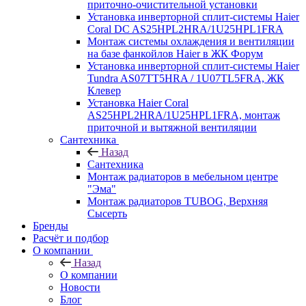
приточно-очистительной установки
Установка инверторной сплит-системы Haier
Coral DC AS25HPL2HRA/1U25HPL1FRA
Монтаж системы охлаждения и вентиляции
на базе фанкойлов Haier в ЖК Форум
Установка инверторной сплит-системы Haier
Tundra AS07TT5HRA / 1U07TL5FRA, ЖК
Клевер
Установка Haier Coral
AS25HPL2HRA/1U25HPL1FRA, монтаж
приточной и вытяжной вентиляции
Сантехника
Назад
Сантехника
Монтаж радиаторов в мебельном центре
"Эма"
Монтаж радиаторов TUBOG, Верхняя
Сысерть
Бренды
Расчёт и подбор
О компании
Назад
О компании
Новости
Блог