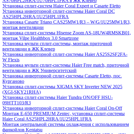
AS70HPL2HRA/1U70HPL1FRA в ЖК Клевер
Установка сплит-систем Haier Coral Expert и Casarte Eletto
Установка инверторной сплит-системы Haier Coral DC
AS25HPL2HRA/1U25HPL1FRA
Установка Casarte Triano CAS25MW1/R3 – W/G/1U25MW1/R3,
монтаж вентиляции
Установка сплит-системы Hisense Zoom AS-18UW4RMSKB01,
монтаж Vilpe Healthbox 3.0 Smartzone
Установка мульти сплит-системы, монтаж приточной
вентиляции в ЖК Клевер
Установка инверторной сплит-системы Haier AS25S2SF2FA-
W Flexis
Установка мульти сплит-системы Haier Free match, приточной
вентиляции в ЖК Университетский
Установка инверторной сплит-системы Casarte Eletto, пос.
Курганово
Установка сплит-системы XIGMA SKY Inverter NEW 2025
(XGI-SKY21RHA)
Установка сплит-системы Haier Tundra ON/OFF HSU-
09HTT103/R3
Установка инверторной сплит-системы Haier Coral On-Off
Монтаж E-650 PREMIUM Zentec, установка сплит-системы
Haier Coral AS25HPL2HRA/1U25HPL1FRA
Монтаж центральной системы охлаждения с использованием
фанкойлов Kentatsu