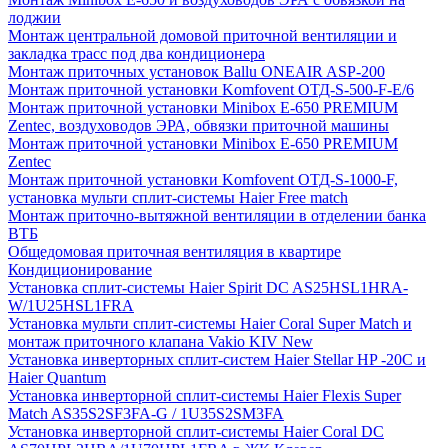
лоджии
Монтаж центральной домовой приточной вентиляции и
закладка трасс под два кондиционера
Монтаж приточных установок Ballu ONEAIR ASP-200
Монтаж приточной установки Komfovent ОТД-S-500-F-E/6
Монтаж приточной установки Minibox E-650 PREMIUM
Zentec, воздуховодов ЭРА, обвязки приточной машины
Монтаж приточной установки Minibox E-650 PREMIUM
Zentec
Монтаж приточной установки Komfovent ОТД-S-1000-F,
установка мульти сплит-системы Haier Free match
Монтаж приточно-вытяжной вентиляции в отделении банка
ВТБ
Общедомовая приточная вентиляция в квартире
Кондиционирование
Установка сплит-системы Haier Spirit DC AS25HSL1HRA-
W/1U25HSL1FRA
Установка мульти сплит-системы Haier Coral Super Match и
монтаж приточного клапана Vakio KIV New
Установка инверторных сплит-систем Haier Stellar HP -20С и
Haier Quantum
Установка инверторной сплит-системы Haier Flexis Super
Match AS35S2SF3FA-G / 1U35S2SM3FA
Установка инверторной сплит-системы Haier Coral DC