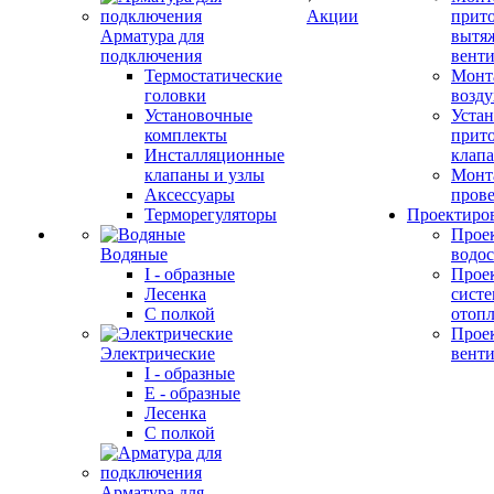
Акции
прит
Арматура для
вытя
подключения
вент
Термостатические
Монт
головки
возду
Установочные
Устан
комплекты
прит
Инсталляционные
клап
клапаны и узлы
Монт
Аксессуары
прове
Терморегуляторы
Проектиро
Прое
Водяные
водо
I - образные
Прое
Лесенка
сист
С полкой
отоп
Прое
Электрические
вент
I - образные
E - образные
Лесенка
С полкой
Арматура для