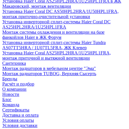
Установка Haier Coral AS25HPL2HRA/1U25HPL1FRA в ЖК
Макаровский, монтаж вентиляции
Установка Haier Coral DC AS50HPL2HRA/1U50HPL1FRA,
монтаж приточно-очистительной установки
Установка инверторной сплит-системы Haier Coral DC
AS25HPL2HRA/1U25HPL1FRA
Монтаж системы охлаждения и вентиляции на базе
фанкойлов Haier в ЖК Форум
Установка инверторной сплит-системы Haier Tundra
AS07TT5HRA / 1U07TL5FRA, ЖК Клевер
Установка Haier Coral AS25HPL2HRA/1U25HPL1FRA,
монтаж приточной и вытяжной вентиляции
Сантехника
Монтаж радиаторов в мебельном центре "Эма"
Монтаж радиаторов TUBOG, Верхняя Сысерть
Бренды
Расчёт и подбор
О компании
Новости
Блог
Команда
Сертификаты
Доставка и оплата
Условия оплаты
Условия доставки