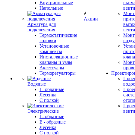
Внутрипольные
вытя
Напольные
вент
Монт
Акции
прит
Арматура для
вытя
подключения
вент
Термостатические
Монт
головки
возду
Установочные
Устан
комплекты
прит
Инсталляционные
клап
клапаны и узлы
Монт
Аксессуары
прове
Терморегуляторы
Проектиро
Прое
Водяные
водо
I - образные
Прое
Лесенка
сист
С полкой
отоп
Прое
Электрические
вент
I - образные
E - образные
Лесенка
С полкой