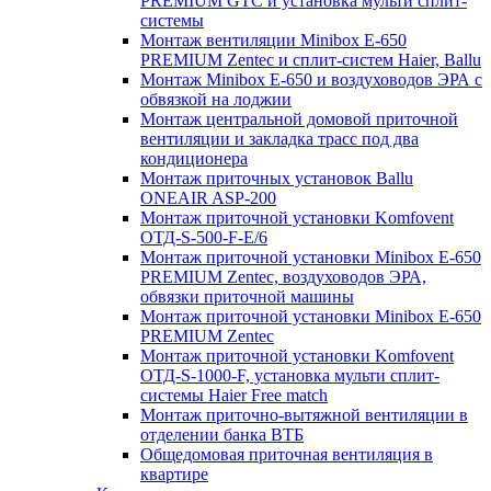
PREMIUM GTC и установка мульти сплит-
системы
Монтаж вентиляции Minibox E-650
PREMIUM Zentec и сплит-систем Haier, Ballu
Монтаж Minibox E-650 и воздуховодов ЭРА с
обвязкой на лоджии
Монтаж центральной домовой приточной
вентиляции и закладка трасс под два
кондиционера
Монтаж приточных установок Ballu
ONEAIR ASP-200
Монтаж приточной установки Komfovent
ОТД-S-500-F-E/6
Монтаж приточной установки Minibox E-650
PREMIUM Zentec, воздуховодов ЭРА,
обвязки приточной машины
Монтаж приточной установки Minibox E-650
PREMIUM Zentec
Монтаж приточной установки Komfovent
ОТД-S-1000-F, установка мульти сплит-
системы Haier Free match
Монтаж приточно-вытяжной вентиляции в
отделении банка ВТБ
Общедомовая приточная вентиляция в
квартире