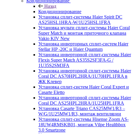
Кондиционирование
Назад
Кондиционирование
Установка сплит-системы Haier Spirit DC
AS25HSL1HRA-W/1U25HSL1FRA
Установка мульти сплит-системы Haier Coral
Super Match и монтаж приточного клапана
Vakio KIV New
Установка инверторных сплит-систем Haier
Stellar HP -20С и Haier Quantum
Установка инверторной сплит-системы Haier
Flexis Super Match AS35S2SF3FA-G /
1U35S2SM3FA
Установка инверторной сплит-системы Haier
Coral DC AS70HPL2HRA/1U70HPL1FRA в
ЖК Клевер
Установка сплит-систем Haier Coral Expert и
Casarte Eletto
Установка инверторной сплит-системы Haier
Coral DC AS25HPL2HRA/1U25HPL1FRA
Установка Casarte Triano CAS25MW1/R3 –
W/G/1U25MW1/R3, монтаж вентиляции
Установка сплит-системы Hisense Zoom AS-
18UW4RMSKB01, монтаж Vilpe Healthbox
3.0 Smartzone