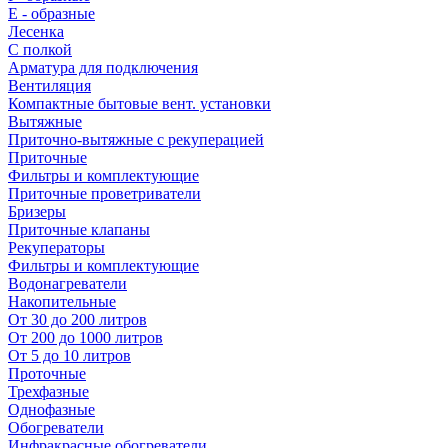
E - образные
Лесенка
С полкой
Арматура для подключения
Вентиляция
Компактные бытовые вент. установки
Вытяжные
Приточно-вытяжные с рекуперацией
Приточные
Фильтры и комплектующие
Приточные проветриватели
Бризеры
Приточные клапаны
Рекуператоры
Фильтры и комплектующие
Водонагреватели
Накопительные
От 30 до 200 литров
От 200 до 1000 литров
От 5 до 10 литров
Проточные
Трехфазные
Однофазные
Обогреватели
Инфракрасные обогреватели