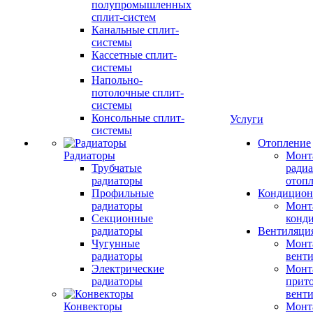
полупромышленных
сплит-систем
Канальные сплит-
системы
Кассетные сплит-
системы
Напольно-
потолочные сплит-
системы
Консольные сплит-
Услуги
системы
Отопление
Радиаторы
Монт
Трубчатые
радиа
радиаторы
отоп
Профильные
Кондицион
радиаторы
Монт
Секционные
конд
радиаторы
Вентиляци
Чугунные
Монт
радиаторы
вент
Электрические
Монт
радиаторы
прит
вент
Конвекторы
Монт