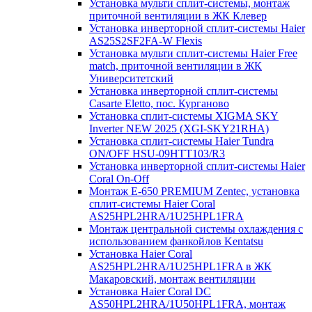
Установка мульти сплит-системы, монтаж
приточной вентиляции в ЖК Клевер
Установка инверторной сплит-системы Haier
AS25S2SF2FA-W Flexis
Установка мульти сплит-системы Haier Free
match, приточной вентиляции в ЖК
Университетский
Установка инверторной сплит-системы
Casarte Eletto, пос. Курганово
Установка сплит-системы XIGMA SKY
Inverter NEW 2025 (XGI-SKY21RHA)
Установка сплит-системы Haier Tundra
ON/OFF HSU-09HTT103/R3
Установка инверторной сплит-системы Haier
Coral On-Off
Монтаж E-650 PREMIUM Zentec, установка
сплит-системы Haier Coral
AS25HPL2HRA/1U25HPL1FRA
Монтаж центральной системы охлаждения с
использованием фанкойлов Kentatsu
Установка Haier Coral
AS25HPL2HRA/1U25HPL1FRA в ЖК
Макаровский, монтаж вентиляции
Установка Haier Coral DC
AS50HPL2HRA/1U50HPL1FRA, монтаж