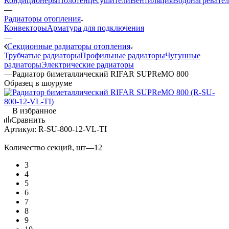
Кондиционеры
Полотенцесушители
Вентиляция
Водонагревате
—
Радиаторы отопления
Конвекторы
Арматура для подключения
—
Секционные радиаторы отопления
Трубчатые радиаторы
Профильные радиаторы
Чугунные
радиаторы
Электрические радиаторы
—
Радиатор биметаллический RIFAR SUPReMO 800
Образец в шоуруме
В избранное
Сравнить
Артикул:
R-SU-800-12-VL-TI
Количество секций, шт
—
12
3
4
5
6
7
8
9