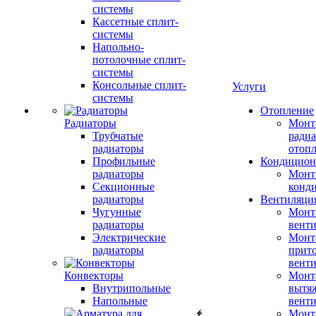
системы
Кассетные сплит-
системы
Напольно-
потолочные сплит-
системы
Консольные сплит-
Услуги
системы
Отопление
Радиаторы
Монт
Трубчатые
радиа
радиаторы
отоп
Профильные
Кондицион
радиаторы
Монт
Секционные
конд
радиаторы
Вентиляци
Чугунные
Монт
радиаторы
вент
Электрические
Монт
радиаторы
прит
вент
Конвекторы
Монт
Внутрипольные
вытя
Напольные
вент
Монт