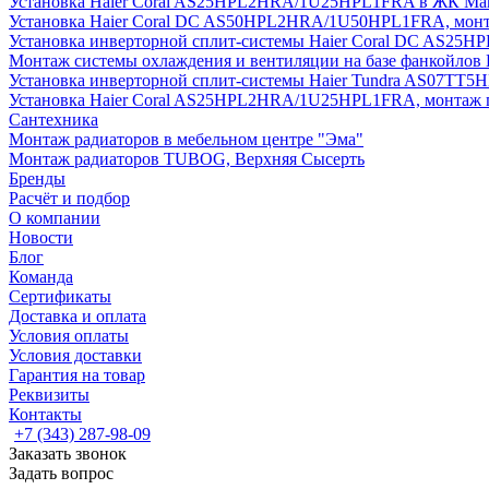
Установка Haier Coral AS25HPL2HRA/1U25HPL1FRA в ЖК Мак
Установка Haier Coral DC AS50HPL2HRA/1U50HPL1FRA, монт
Установка инверторной сплит-системы Haier Coral DC AS2
Монтаж системы охлаждения и вентиляции на базе фанкойлов
Установка инверторной сплит-системы Haier Tundra AS07TT
Установка Haier Coral AS25HPL2HRA/1U25HPL1FRA, монтаж 
Сантехника
Монтаж радиаторов в мебельном центре "Эма"
Монтаж радиаторов TUBOG, Верхняя Сысерть
Бренды
Расчёт и подбор
О компании
Новости
Блог
Команда
Сертификаты
Доставка и оплата
Условия оплаты
Условия доставки
Гарантия на товар
Реквизиты
Контакты
+7 (343) 287-98-09
Заказать звонок
Задать вопрос