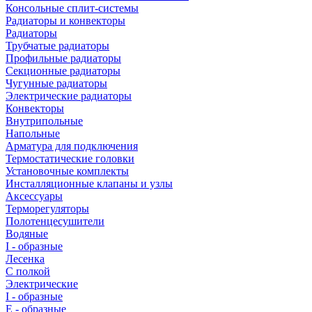
Консольные сплит-системы
Радиаторы и конвекторы
Радиаторы
Трубчатые радиаторы
Профильные радиаторы
Секционные радиаторы
Чугунные радиаторы
Электрические радиаторы
Конвекторы
Внутрипольные
Напольные
Арматура для подключения
Термостатические головки
Установочные комплекты
Инсталляционные клапаны и узлы
Аксессуары
Терморегуляторы
Полотенцесушители
Водяные
I - образные
Лесенка
С полкой
Электрические
I - образные
E - образные