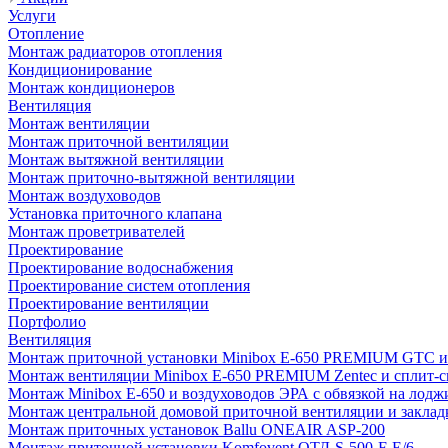
Услуги
Отопление
Монтаж радиаторов отопления
Кондиционирование
Монтаж кондиционеров
Вентиляция
Монтаж вентиляции
Монтаж приточной вентиляции
Монтаж вытяжной вентиляции
Монтаж приточно-вытяжной вентиляции
Монтаж воздуховодов
Установка приточного клапана
Монтаж проветривателей
Проектирование
Проектирование водоснабжения
Проектирование систем отопления
Проектирование вентиляции
Портфолио
Вентиляция
Монтаж приточной установки Minibox E-650 PREMIUM GTC и 
Монтаж вентиляции Minibox E-650 PREMIUM Zentec и сплит-сис
Монтаж Minibox E-650 и воздуховодов ЭРА с обвязкой на лодж
Монтаж центральной домовой приточной вентиляции и закладк
Монтаж приточных установок Ballu ONEAIR ASP-200
Монтаж приточной установки Komfovent ОТД-S-500-F-E/6