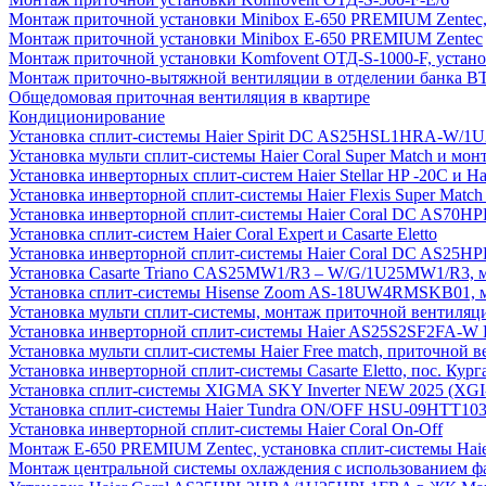
Монтаж приточной установки Minibox E-650 PREMIUM Zentec,
Монтаж приточной установки Minibox E-650 PREMIUM Zentec
Монтаж приточной установки Komfovent ОТД-S-1000-F, установ
Монтаж приточно-вытяжной вентиляции в отделении банка В
Общедомовая приточная вентиляция в квартире
Кондиционирование
Установка сплит-системы Haier Spirit DC AS25HSL1HRA-W/
Установка мульти сплит-системы Haier Coral Super Match и мо
Установка инверторных сплит-систем Haier Stellar HP -20С и H
Установка инверторной сплит-системы Haier Flexis Super Ma
Установка инверторной сплит-системы Haier Coral DC AS7
Установка сплит-систем Haier Coral Expert и Casarte Eletto
Установка инверторной сплит-системы Haier Coral DC AS2
Установка Casarte Triano CAS25MW1/R3 – W/G/1U25MW1/R3, 
Установка сплит-системы Hisense Zoom AS-18UW4RMSKB01, мон
Установка мульти сплит-системы, монтаж приточной вентиляц
Установка инверторной сплит-системы Haier AS25S2SF2FA-W F
Установка мульти сплит-системы Haier Free match, приточной
Установка инверторной сплит-системы Casarte Eletto, пос. Кург
Установка сплит-системы XIGMA SKY Inverter NEW 2025 (X
Установка сплит-системы Haier Tundra ON/OFF HSU-09HTT10
Установка инверторной сплит-системы Haier Coral On-Off
Монтаж E-650 PREMIUM Zentec, установка сплит-системы H
Монтаж центральной системы охлаждения с использованием фа