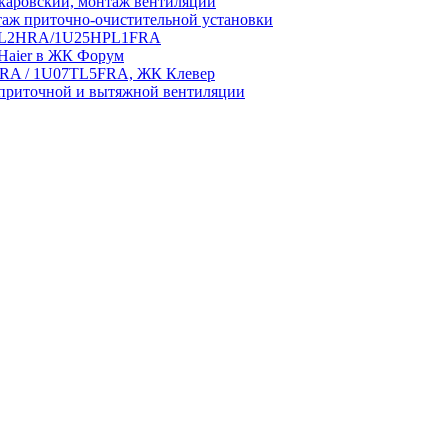
аровский, монтаж вентиляции
аж приточно-очистительной установки
5HPL2HRA/1U25HPL1FRA
 Haier в ЖК Форум
5HRA / 1U07TL5FRA, ЖК Клевер
приточной и вытяжной вентиляции