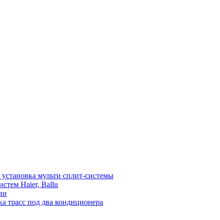
установка мульти сплит-системы
тем Haier, Ballu
ии
а трасс под два кондиционера