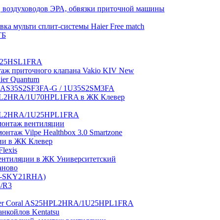
 воздуховодов ЭРА, обвязки приточной машины
ка мульти сплит-системы Haier Free match
ТБ
1U25HSL1FRA
нтаж приточного клапана Vakio KIV New
aier Quantum
tch AS35S2SF3FA-G / 1U35S2SM3FA
0HPL2HRA/1U70HPL1FRA в ЖК Клевер
5HPL2HRA/1U25HPL1FRA
монтаж вентиляции
таж Vilpe Healthbox 3.0 Smartzone
ии в ЖК Клевер
lexis
 вентиляции в ЖК Университетский
аново
GI-SKY21RHA)
3/R3
aier Coral AS25HPL2HRA/1U25HPL1FRA
нкойлов Kentatsu