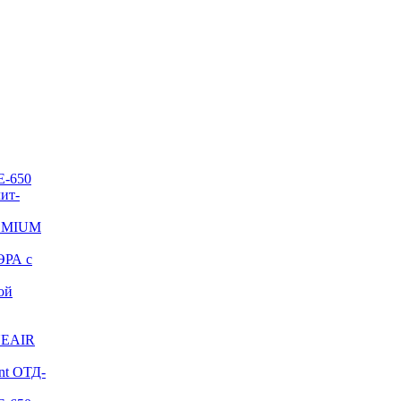
E-650
ит-
REMIUM
ЭРА с
ой
NEAIR
nt ОТД-