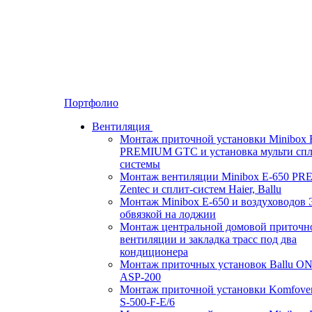
Портфолио
Вентиляция
Монтаж приточной установки Minibox 
PREMIUM GTC и установка мульти спл
системы
Монтаж вентиляции Minibox E-650 P
Zentec и сплит-систем Haier, Ballu
Монтаж Minibox E-650 и воздуховодов 
обвязкой на лоджии
Монтаж центральной домовой приточн
вентиляции и закладка трасс под два
кондиционера
Монтаж приточных установок Ballu O
ASP-200
Монтаж приточной установки Komfove
S-500-F-E/6