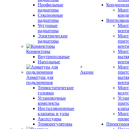
Профильные
Кондицион
радиаторы
Монт
Секционные
конд
радиаторы
Вентиляци
Чугунные
Монт
радиаторы
вент
Электрические
Монт
радиаторы
прит
вент
Конвекторы
Монт
Внутрипольные
вытя
Напольные
вент
Монт
Акции
прит
Арматура для
вытя
подключения
вент
Термостатические
Монт
головки
возду
Установочные
Устан
комплекты
прит
Инсталляционные
клап
клапаны и узлы
Монт
Аксессуары
прове
Терморегуляторы
Проектиро