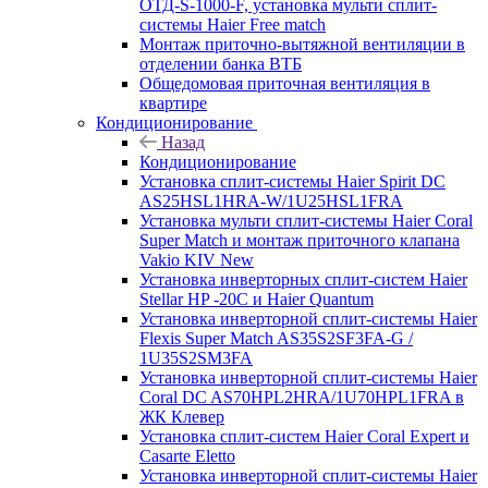
ОТД-S-1000-F, установка мульти сплит-
системы Haier Free match
Монтаж приточно-вытяжной вентиляции в
отделении банка ВТБ
Общедомовая приточная вентиляция в
квартире
Кондиционирование
Назад
Кондиционирование
Установка сплит-системы Haier Spirit DC
AS25HSL1HRA-W/1U25HSL1FRA
Установка мульти сплит-системы Haier Coral
Super Match и монтаж приточного клапана
Vakio KIV New
Установка инверторных сплит-систем Haier
Stellar HP -20С и Haier Quantum
Установка инверторной сплит-системы Haier
Flexis Super Match AS35S2SF3FA-G /
1U35S2SM3FA
Установка инверторной сплит-системы Haier
Coral DC AS70HPL2HRA/1U70HPL1FRA в
ЖК Клевер
Установка сплит-систем Haier Coral Expert и
Casarte Eletto
Установка инверторной сплит-системы Haier