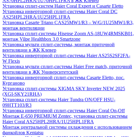
AS70HPL2HRA/1U70HPL1FRA в ЖК Клевер
Установка сплит-систем Haier Coral Expert и Casarte Eletto
Установка инверторной сплит-системы Haier Coral DC
AS25HPL2HRA/1U25HPL1FRA
Установка Casarte Triano CAS25MW1/R3 – W/G/1U25MW1/R3,
монтаж вентиляции
Установка сплит-системы Hisense Zoom AS-18UW4RMSKB01,
монтаж Vilpe Healthbox 3.0 Smartzone
Установка мульти сплит-системы, монтаж приточной
вентиляции в ЖК Клевер
Установка инверторной сплит-системы Haier AS25S2SF2FA-
W Flexis
Установка мульти сплит-системы Haier Free match, приточной
вентиляции в ЖК Университетский
Установка инверторной сплит-системы Casarte Eletto, пос.
Курганово
Установка сплит-системы XIGMA SKY Inverter NEW 2025
(XGI-SKY21RHA)
Установка сплит-системы Haier Tundra ON/OFF HSU-
09HTT103/R3
Установка инверторной сплит-системы Haier Coral On-Off
Монтаж E-650 PREMIUM Zentec, установка сплит-системы
Haier Coral AS25HPL2HRA/1U25HPL1FRA
Монтаж центральной системы охлаждения с использованием
фанкойлов Kentatsu