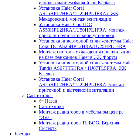
использованием фанкойлов Kentatsu
Установка Haier Coral
AS25HPL2HRA/1U25HPL1FRA в ЖК
Макаровский, монтаж вентиляции
Установка Haier Coral DC
AS50HPL2HRA/1U50HPL1FRA, монтаж
приточно-очистительной установки
Установка инверторной сплит-системы Haier
Coral DC AS25HPL2HRA/1U25HPL1FRA
Монтаж системы охлаждения и вентиляции
на базе фанкойлов Haier в ЖК Форум
Установка инверторной сплит-системы Haier
Tundra AS07TT5HRA / 1U07TL5FRA, ЖК
Клевер
Установка Haier Coral
AS25HPL2HRA/1U25HPL1FRA, монтаж
приточной и вытяжной вентиляции
Сантехника
Назад
Сантехника
Монтаж радиаторов в мебельном центре
"Эма"
Монтаж радиаторов TUBOG, Верхняя
Сысерть
Бренды