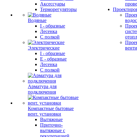
Аксессуары
прове
Терморегуляторы
Проектиро
Прое
Водяные
водо
I - образные
Прое
Лесенка
сист
С полкой
отоп
Прое
Электрические
вент
I - образные
E - образные
Лесенка
С полкой
Арматура для
подключения
Компактные бытовые
вент. установки
Вытяжные
Приточно-
вытяжные с
рекуперацией