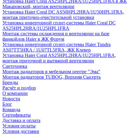
Установка Haier Coral AS25HPL2HRA/1U25HPL1FRA в ЖК
Макаровский, монтаж вентиляции
Установка Haier Coral DC AS50HPL2HRA/1U50HPL1FRA,
монтаж приточно-очистительной установки
Установка инверторной сплит-системы Haier Coral DC
AS25HPL2HRA/1U25HPL1FRA
Монтаж системы охлаждения и вентиляции на базе
фанкойлов Haier в ЖК Форум
Установка инверторной сплит-системы Haier Tundra
AS07TT5HRA / 1U07TL5FRA, ЖК Клевер
Установка Haier Coral AS25HPL2HRA/1U25HPL1FRA,
монтаж приточной и вытяжной вентиляции
Сантехника
Монтаж радиаторов в мебельном центре "Эма"
Монтаж радиаторов TUBOG, Верхняя Сысерть
Бренды
Расчёт и подбор
О компании
Новости
Блог
Команда
Сертификаты
Доставка и оплата
Условия оплаты
Условия доставки