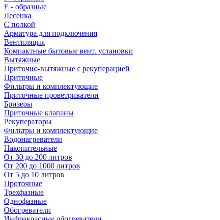
E - образные
Лесенка
С полкой
Арматура для подключения
Вентиляция
Компактные бытовые вент. установки
Вытяжные
Приточно-вытяжные с рекуперацией
Приточные
Фильтры и комплектующие
Приточные проветриватели
Бризеры
Приточные клапаны
Рекуператоры
Фильтры и комплектующие
Водонагреватели
Накопительные
От 30 до 200 литров
От 200 до 1000 литров
От 5 до 10 литров
Проточные
Трехфазные
Однофазные
Обогреватели
Инфракрасные обогреватели