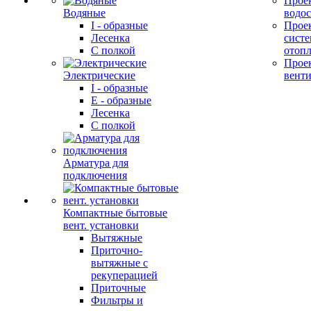
Прое
Водяные
водо
I - образные
Прое
Лесенка
сист
С полкой
отоп
Прое
Электрические
вент
I - образные
E - образные
Лесенка
С полкой
Арматура для
подключения
Компактные бытовые
вент. установки
Вытяжные
Приточно-
вытяжные с
рекуперацией
Приточные
Фильтры и