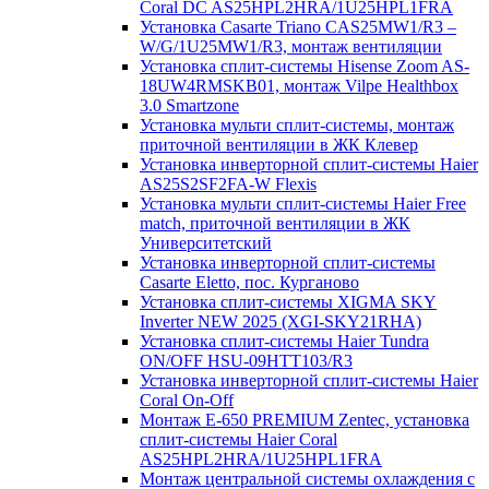
Coral DC AS25HPL2HRA/1U25HPL1FRA
Установка Casarte Triano CAS25MW1/R3 –
W/G/1U25MW1/R3, монтаж вентиляции
Установка сплит-системы Hisense Zoom AS-
18UW4RMSKB01, монтаж Vilpe Healthbox
3.0 Smartzone
Установка мульти сплит-системы, монтаж
приточной вентиляции в ЖК Клевер
Установка инверторной сплит-системы Haier
AS25S2SF2FA-W Flexis
Установка мульти сплит-системы Haier Free
match, приточной вентиляции в ЖК
Университетский
Установка инверторной сплит-системы
Casarte Eletto, пос. Курганово
Установка сплит-системы XIGMA SKY
Inverter NEW 2025 (XGI-SKY21RHA)
Установка сплит-системы Haier Tundra
ON/OFF HSU-09HTT103/R3
Установка инверторной сплит-системы Haier
Coral On-Off
Монтаж E-650 PREMIUM Zentec, установка
сплит-системы Haier Coral
AS25HPL2HRA/1U25HPL1FRA
Монтаж центральной системы охлаждения с