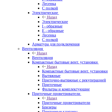
Лесенка
С полкой
Электрические
Назад
Электрические
I - образные
E - образные
Лесенка
С полкой
Арматура для подключения
Вентиляция
Назад
Вентиляция
Компактные бытовые вент. установки
Назад
Компактные бытовые вент. установки
Вытяжные
Приточно-вытяжные с рекуперацией
Приточные
Фильтры и комплектующие
Приточные проветриватели
Назад
Приточные проветриватели
Бризеры
Приточные клапаны