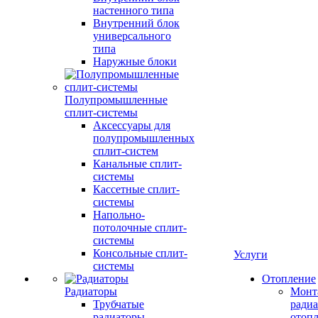
настенного типа
Внутренний блок
универсального
типа
Наружные блоки
Полупромышленные
сплит-системы
Аксессуары для
полупромышленных
сплит-систем
Канальные сплит-
системы
Кассетные сплит-
системы
Напольно-
потолочные сплит-
системы
Консольные сплит-
Услуги
системы
Отопление
Радиаторы
Монт
Трубчатые
радиа
радиаторы
отоп