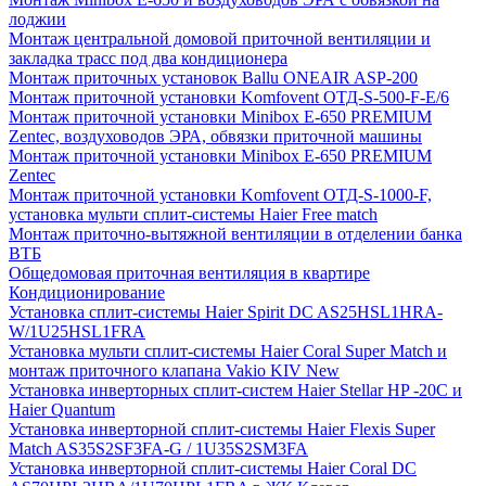
лоджии
Монтаж центральной домовой приточной вентиляции и
закладка трасс под два кондиционера
Монтаж приточных установок Ballu ONEAIR ASP-200
Монтаж приточной установки Komfovent ОТД-S-500-F-E/6
Монтаж приточной установки Minibox E-650 PREMIUM
Zentec, воздуховодов ЭРА, обвязки приточной машины
Монтаж приточной установки Minibox E-650 PREMIUM
Zentec
Монтаж приточной установки Komfovent ОТД-S-1000-F,
установка мульти сплит-системы Haier Free match
Монтаж приточно-вытяжной вентиляции в отделении банка
ВТБ
Общедомовая приточная вентиляция в квартире
Кондиционирование
Установка сплит-системы Haier Spirit DC AS25HSL1HRA-
W/1U25HSL1FRA
Установка мульти сплит-системы Haier Coral Super Match и
монтаж приточного клапана Vakio KIV New
Установка инверторных сплит-систем Haier Stellar HP -20С и
Haier Quantum
Установка инверторной сплит-системы Haier Flexis Super
Match AS35S2SF3FA-G / 1U35S2SM3FA
Установка инверторной сплит-системы Haier Coral DC