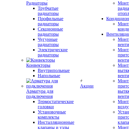
Радиаторы
Монт
Трубчатые
радиа
радиаторы
отоп
Профильные
Кондицион
радиаторы
Монт
Секционные
конд
радиаторы
Вентиляци
Чугунные
Монт
радиаторы
вент
Электрические
Монт
радиаторы
прит
вент
Конвекторы
Монт
Внутрипольные
вытя
Напольные
вент
Монт
Акции
прит
Арматура для
вытя
подключения
вент
Термостатические
Монт
головки
возду
Установочные
Устан
комплекты
прит
Инсталляционные
клап
клапаны и узлы
Монт