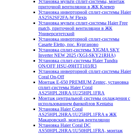
Установка мульти сплит-системы, монтаж
приточной вентиляции в ЖК Клевер
Установка инверторной сплит-системы Haier
AS25S2SF2FA-W Flexis
Установка мульти сплит-системы Haier Free
match, приточной вентиляции в ЖК
Университетский
Установка инверторной сплит-системы
Casarte Eletto, пос. Курганово
Установка сплит-системы XIGMA SKY
Inverter NEW 2025 (XGI-SKY21RHA)
Установка сплит-системы Haier Tundra
ON/OFF HSU-09HTT103/R3
Установка инверторной сплит-системы Haier
Coral On-Off
Монтаж E-650 PREMIUM Zentec, установка
сплит-системы Haier Coral
AS25HPL2HRA/1U25HPL1FRA
Монтаж центральной системы охлаждения с
использованием фанкойлов Kentatsu
Установка Haier Coral
AS25HPL2HRA/1U25HPL1FRA в ЖК
Макаровский, монтаж вентиляции
Установка Haier Coral DC
AS50HPL2HRA/1U50HPL1FRA, монтаж