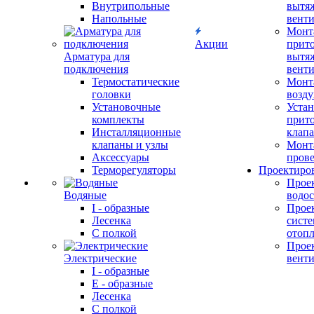
Внутрипольные
вытя
Напольные
вент
Монт
Акции
прит
Арматура для
вытя
подключения
вент
Термостатические
Монт
головки
возду
Установочные
Устан
комплекты
прит
Инсталляционные
клап
клапаны и узлы
Монт
Аксессуары
прове
Терморегуляторы
Проектиро
Прое
Водяные
водо
I - образные
Прое
Лесенка
сист
С полкой
отоп
Прое
Электрические
вент
I - образные
E - образные
Лесенка
С полкой