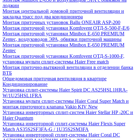
лоджии
Монтаж центральной домовой приточной вентиляции и
закладка трасс под два кондиционера
Монтаж приточных установок Ballu ONEAIR ASP-200
Монтаж приточной установки Komfovent ОТД-S-500-F-E/6
Монтаж приточной установки Minibox E-650 PREMIUM
Zentec, воздуховодов ЭРА, обвязки приточной машины
Монтаж приточной установки Minibox E-650 PREMIUM
Zentec
Монтаж приточной установки Komfovent ОТД-S-1000-F,
установка мульти сплит-системы Haier Free match
Монтаж приточно-вытяжной вентиляции в отделении банка
ВТБ
Общедомовая приточная вентиляция в квартире
Кондиционирование
Установка сплит-системы Haier Spirit DC AS25HSL1HRA-
W/1U25HSL1FRA
Установка мульти сплит-системы Haier Coral Super Match и
монтаж приточного клапана Vakio KIV New
Установка инверторных сплит-систем Haier Stellar HP -20С и
Haier Quantum
Установка инверторной сплит-системы Haier Flexis Super
Match AS35S2SF3FA-G / 1U35S2SM3FA
Установка инверторной сплит-системы Haier Coral DC