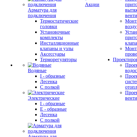
Акции
прит
Арматура для
вытя
подключения
вент
Термостатические
Монт
головки
возду
Установочные
Устан
комплекты
прит
Инсталляционные
клап
клапаны и узлы
Монт
Аксессуары
прове
Терморегуляторы
Проектиро
Прое
Водяные
водо
I - образные
Прое
Лесенка
сист
С полкой
отоп
Прое
Электрические
вент
I - образные
E - образные
Лесенка
С полкой
Арматура для