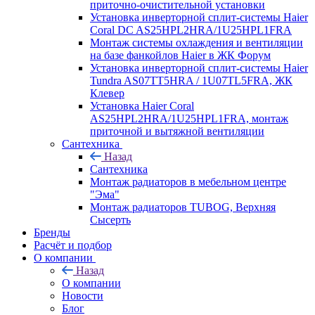
приточно-очистительной установки
Установка инверторной сплит-системы Haier
Coral DC AS25HPL2HRA/1U25HPL1FRA
Монтаж системы охлаждения и вентиляции
на базе фанкойлов Haier в ЖК Форум
Установка инверторной сплит-системы Haier
Tundra AS07TT5HRA / 1U07TL5FRA, ЖК
Клевер
Установка Haier Coral
AS25HPL2HRA/1U25HPL1FRA, монтаж
приточной и вытяжной вентиляции
Сантехника
Назад
Сантехника
Монтаж радиаторов в мебельном центре
"Эма"
Монтаж радиаторов TUBOG, Верхняя
Сысерть
Бренды
Расчёт и подбор
О компании
Назад
О компании
Новости
Блог