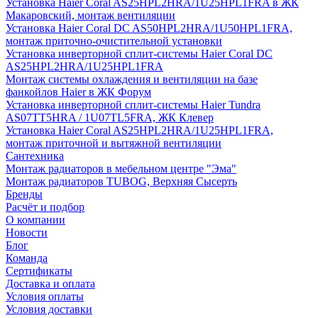
Установка Haier Coral AS25HPL2HRA/1U25HPL1FRA в ЖК
Макаровский, монтаж вентиляции
Установка Haier Coral DC AS50HPL2HRA/1U50HPL1FRA,
монтаж приточно-очистительной установки
Установка инверторной сплит-системы Haier Coral DC
AS25HPL2HRA/1U25HPL1FRA
Монтаж системы охлаждения и вентиляции на базе
фанкойлов Haier в ЖК Форум
Установка инверторной сплит-системы Haier Tundra
AS07TT5HRA / 1U07TL5FRA, ЖК Клевер
Установка Haier Coral AS25HPL2HRA/1U25HPL1FRA,
монтаж приточной и вытяжной вентиляции
Сантехника
Монтаж радиаторов в мебельном центре "Эма"
Монтаж радиаторов TUBOG, Верхняя Сысерть
Бренды
Расчёт и подбор
О компании
Новости
Блог
Команда
Сертификаты
Доставка и оплата
Условия оплаты
Условия доставки