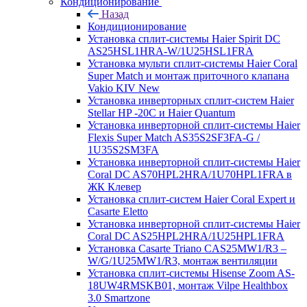
Кондиционирование
Назад
Кондиционирование
Установка сплит-системы Haier Spirit DC
AS25HSL1HRA-W/1U25HSL1FRA
Установка мульти сплит-системы Haier Coral
Super Match и монтаж приточного клапана
Vakio KIV New
Установка инверторных сплит-систем Haier
Stellar HP -20С и Haier Quantum
Установка инверторной сплит-системы Haier
Flexis Super Match AS35S2SF3FA-G /
1U35S2SM3FA
Установка инверторной сплит-системы Haier
Coral DC AS70HPL2HRA/1U70HPL1FRA в
ЖК Клевер
Установка сплит-систем Haier Coral Expert и
Casarte Eletto
Установка инверторной сплит-системы Haier
Coral DC AS25HPL2HRA/1U25HPL1FRA
Установка Casarte Triano CAS25MW1/R3 –
W/G/1U25MW1/R3, монтаж вентиляции
Установка сплит-системы Hisense Zoom AS-
18UW4RMSKB01, монтаж Vilpe Healthbox
3.0 Smartzone