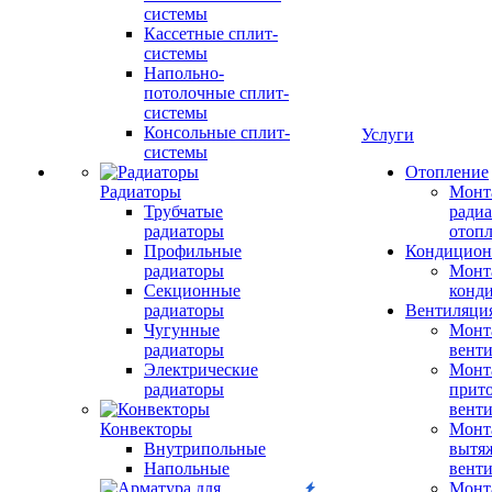
системы
Кассетные сплит-
системы
Напольно-
потолочные сплит-
системы
Консольные сплит-
Услуги
системы
Отопление
Радиаторы
Монт
Трубчатые
радиа
радиаторы
отоп
Профильные
Кондицион
радиаторы
Монт
Секционные
конд
радиаторы
Вентиляци
Чугунные
Монт
радиаторы
вент
Электрические
Монт
радиаторы
прит
вент
Конвекторы
Монт
Внутрипольные
вытя
Напольные
вент
Монт