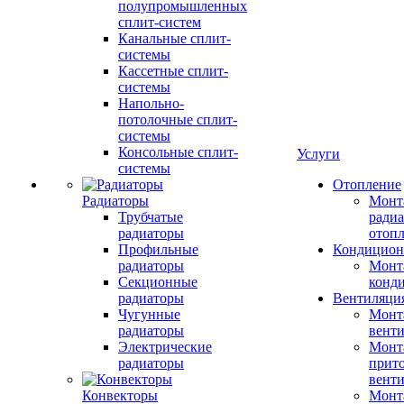
полупромышленных
сплит-систем
Канальные сплит-
системы
Кассетные сплит-
системы
Напольно-
потолочные сплит-
системы
Консольные сплит-
Услуги
системы
Отопление
Радиаторы
Монт
Трубчатые
радиа
радиаторы
отоп
Профильные
Кондицион
радиаторы
Монт
Секционные
конд
радиаторы
Вентиляци
Чугунные
Монт
радиаторы
вент
Электрические
Монт
радиаторы
прит
вент
Конвекторы
Монт