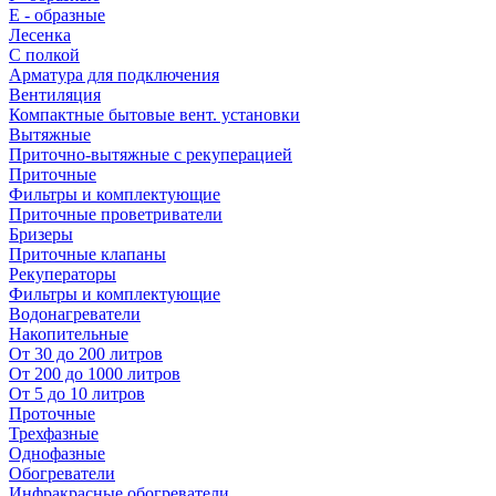
E - образные
Лесенка
С полкой
Арматура для подключения
Вентиляция
Компактные бытовые вент. установки
Вытяжные
Приточно-вытяжные с рекуперацией
Приточные
Фильтры и комплектующие
Приточные проветриватели
Бризеры
Приточные клапаны
Рекуператоры
Фильтры и комплектующие
Водонагреватели
Накопительные
От 30 до 200 литров
От 200 до 1000 литров
От 5 до 10 литров
Проточные
Трехфазные
Однофазные
Обогреватели
Инфракрасные обогреватели