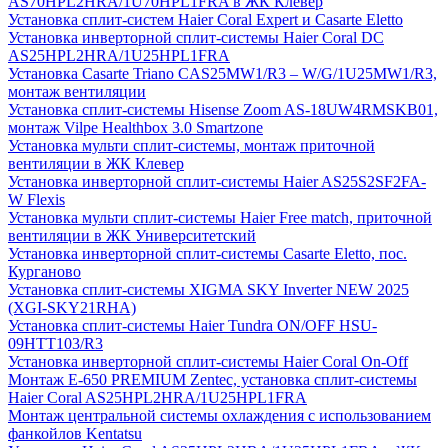
AS70HPL2HRA/1U70HPL1FRA в ЖК Клевер
Установка сплит-систем Haier Coral Expert и Casarte Eletto
Установка инверторной сплит-системы Haier Coral DC
AS25HPL2HRA/1U25HPL1FRA
Установка Casarte Triano CAS25MW1/R3 – W/G/1U25MW1/R3,
монтаж вентиляции
Установка сплит-системы Hisense Zoom AS-18UW4RMSKB01,
монтаж Vilpe Healthbox 3.0 Smartzone
Установка мульти сплит-системы, монтаж приточной
вентиляции в ЖК Клевер
Установка инверторной сплит-системы Haier AS25S2SF2FA-
W Flexis
Установка мульти сплит-системы Haier Free match, приточной
вентиляции в ЖК Университетский
Установка инверторной сплит-системы Casarte Eletto, пос.
Курганово
Установка сплит-системы XIGMA SKY Inverter NEW 2025
(XGI-SKY21RHA)
Установка сплит-системы Haier Tundra ON/OFF HSU-
09HTT103/R3
Установка инверторной сплит-системы Haier Coral On-Off
Монтаж E-650 PREMIUM Zentec, установка сплит-системы
Haier Coral AS25HPL2HRA/1U25HPL1FRA
Монтаж центральной системы охлаждения с использованием
фанкойлов Kentatsu