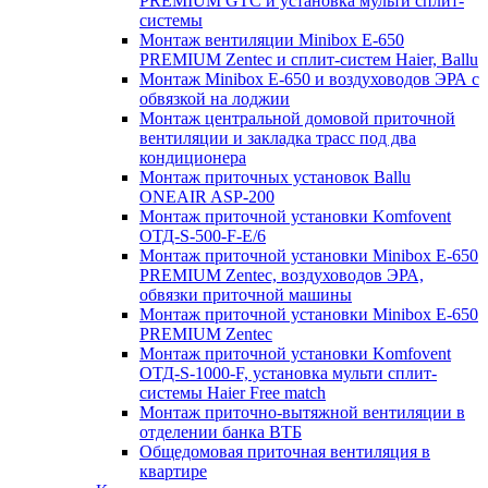
PREMIUM GTC и установка мульти сплит-
системы
Монтаж вентиляции Minibox E-650
PREMIUM Zentec и сплит-систем Haier, Ballu
Монтаж Minibox E-650 и воздуховодов ЭРА с
обвязкой на лоджии
Монтаж центральной домовой приточной
вентиляции и закладка трасс под два
кондиционера
Монтаж приточных установок Ballu
ONEAIR ASP-200
Монтаж приточной установки Komfovent
ОТД-S-500-F-E/6
Монтаж приточной установки Minibox E-650
PREMIUM Zentec, воздуховодов ЭРА,
обвязки приточной машины
Монтаж приточной установки Minibox E-650
PREMIUM Zentec
Монтаж приточной установки Komfovent
ОТД-S-1000-F, установка мульти сплит-
системы Haier Free match
Монтаж приточно-вытяжной вентиляции в
отделении банка ВТБ
Общедомовая приточная вентиляция в
квартире