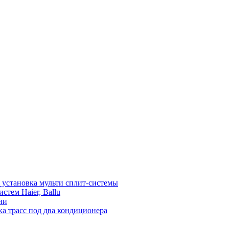
установка мульти сплит-системы
тем Haier, Ballu
ии
а трасс под два кондиционера