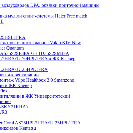
 воздуховодов ЭРА, обвязки приточной машины
ка мульти сплит-системы Haier Free match
ТБ
1U25HSL1FRA
нтаж приточного клапана Vakio KIV New
aier Quantum
tch AS35S2SF3FA-G / 1U35S2SM3FA
0HPL2HRA/1U70HPL1FRA в ЖК Клевер
5HPL2HRA/1U25HPL1FRA
монтаж вентиляции
таж Vilpe Healthbox 3.0 Smartzone
ии в ЖК Клевер
lexis
 вентиляции в ЖК Университетский
аново
GI-SKY21RHA)
3/R3
aier Coral AS25HPL2HRA/1U25HPL1FRA
нкойлов Kentatsu