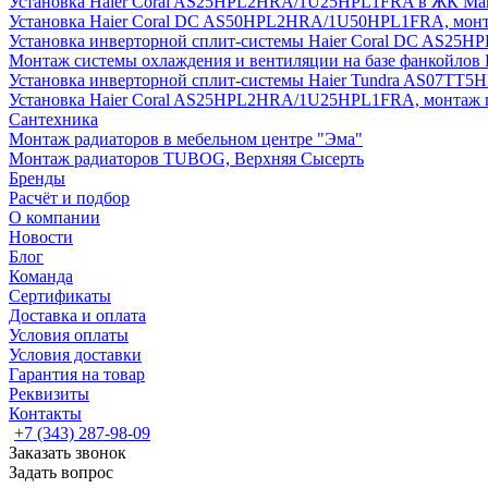
Установка Haier Coral AS25HPL2HRA/1U25HPL1FRA в ЖК Мак
Установка Haier Coral DC AS50HPL2HRA/1U50HPL1FRA, монт
Установка инверторной сплит-системы Haier Coral DC AS2
Монтаж системы охлаждения и вентиляции на базе фанкойлов
Установка инверторной сплит-системы Haier Tundra AS07TT
Установка Haier Coral AS25HPL2HRA/1U25HPL1FRA, монтаж 
Сантехника
Монтаж радиаторов в мебельном центре "Эма"
Монтаж радиаторов TUBOG, Верхняя Сысерть
Бренды
Расчёт и подбор
О компании
Новости
Блог
Команда
Сертификаты
Доставка и оплата
Условия оплаты
Условия доставки
Гарантия на товар
Реквизиты
Контакты
+7 (343) 287-98-09
Заказать звонок
Задать вопрос