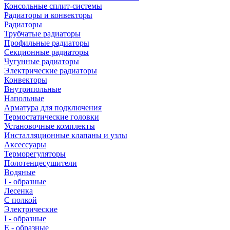
Консольные сплит-системы
Радиаторы и конвекторы
Радиаторы
Трубчатые радиаторы
Профильные радиаторы
Секционные радиаторы
Чугунные радиаторы
Электрические радиаторы
Конвекторы
Внутрипольные
Напольные
Арматура для подключения
Термостатические головки
Установочные комплекты
Инсталляционные клапаны и узлы
Аксессуары
Терморегуляторы
Полотенцесушители
Водяные
I - образные
Лесенка
С полкой
Электрические
I - образные
E - образные