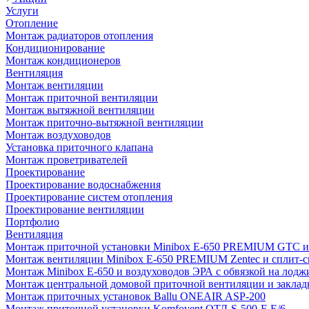
Услуги
Отопление
Монтаж радиаторов отопления
Кондиционирование
Монтаж кондиционеров
Вентиляция
Монтаж вентиляции
Монтаж приточной вентиляции
Монтаж вытяжной вентиляции
Монтаж приточно-вытяжной вентиляции
Монтаж воздуховодов
Установка приточного клапана
Монтаж проветривателей
Проектирование
Проектирование водоснабжения
Проектирование систем отопления
Проектирование вентиляции
Портфолио
Вентиляция
Монтаж приточной установки Minibox E-650 PREMIUM GTC и 
Монтаж вентиляции Minibox E-650 PREMIUM Zentec и сплит-сис
Монтаж Minibox E-650 и воздуховодов ЭРА с обвязкой на лодж
Монтаж центральной домовой приточной вентиляции и закладк
Монтаж приточных установок Ballu ONEAIR ASP-200
Монтаж приточной установки Komfovent ОТД-S-500-F-E/6