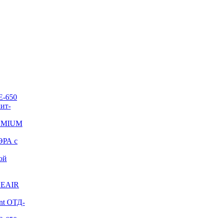
E-650
ит-
REMIUM
ЭРА с
ой
NEAIR
nt ОТД-