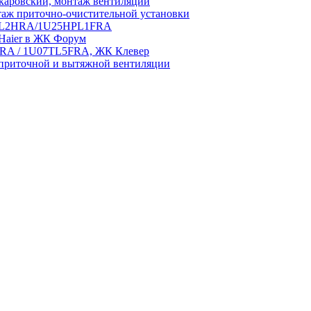
аровский, монтаж вентиляции
аж приточно-очистительной установки
5HPL2HRA/1U25HPL1FRA
 Haier в ЖК Форум
5HRA / 1U07TL5FRA, ЖК Клевер
приточной и вытяжной вентиляции