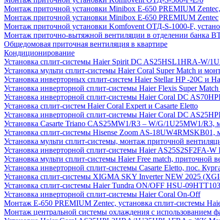
Монтаж приточной установки Minibox E-650 PREMIUM Zentec,
Монтаж приточной установки Minibox E-650 PREMIUM Zentec
Монтаж приточной установки Komfovent ОТД-S-1000-F, установ
Монтаж приточно-вытяжной вентиляции в отделении банка В
Общедомовая приточная вентиляция в квартире
Кондиционирование
Установка сплит-системы Haier Spirit DC AS25HSL1HRA-W/
Установка мульти сплит-системы Haier Coral Super Match и мо
Установка инверторных сплит-систем Haier Stellar HP -20С и H
Установка инверторной сплит-системы Haier Flexis Super Ma
Установка инверторной сплит-системы Haier Coral DC AS7
Установка сплит-систем Haier Coral Expert и Casarte Eletto
Установка инверторной сплит-системы Haier Coral DC AS2
Установка Casarte Triano CAS25MW1/R3 – W/G/1U25MW1/R3, 
Установка сплит-системы Hisense Zoom AS-18UW4RMSKB01, мон
Установка мульти сплит-системы, монтаж приточной вентиляц
Установка инверторной сплит-системы Haier AS25S2SF2FA-W F
Установка мульти сплит-системы Haier Free match, приточной
Установка инверторной сплит-системы Casarte Eletto, пос. Кург
Установка сплит-системы XIGMA SKY Inverter NEW 2025 (X
Установка сплит-системы Haier Tundra ON/OFF HSU-09HTT10
Установка инверторной сплит-системы Haier Coral On-Off
Монтаж E-650 PREMIUM Zentec, установка сплит-системы H
Монтаж центральной системы охлаждения с использованием фа