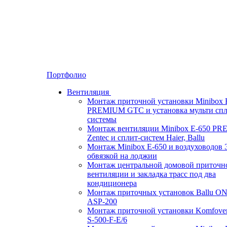
Портфолио
Вентиляция
Монтаж приточной установки Minibox 
PREMIUM GTC и установка мульти спл
системы
Монтаж вентиляции Minibox E-650 P
Zentec и сплит-систем Haier, Ballu
Монтаж Minibox E-650 и воздуховодов 
обвязкой на лоджии
Монтаж центральной домовой приточн
вентиляции и закладка трасс под два
кондиционера
Монтаж приточных установок Ballu O
ASP-200
Монтаж приточной установки Komfove
S-500-F-E/6