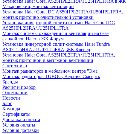
Установка Haier Coral AS25HPL2HRA/1U25HPL1FRA в ЖК
Макаровский, монтаж вентиляции
Установка Haier Coral DC AS50HPL2HRA/1U50HPL1FRA,
монтаж приточно-очистительной установки
Установка инверторной сплит-системы Haier Coral DC
AS25HPL2HRA/1U25HPL1FRA
Монтаж системы охлаждения и вентиляции на базе
фанкойлов Haier в ЖК Форум
Установка инверторной сплит-системы Haier Tundra
AS07TT5HRA / 1U07TL5FRA, ЖК Клевер
Установка Haier Coral AS25HPL2HRA/1U25HPL1FRA,
монтаж приточной и вытяжной вентиляции
Сантехника
Монтаж радиаторов в мебельном центре "Эма"
Монтаж радиаторов TUBOG, Верхняя Сысерть
Бренды
Расчёт и подбор
О компании
Новости
Блог
Команда
Сертификаты
Доставка и оплата
Условия оплаты
Условия доставки