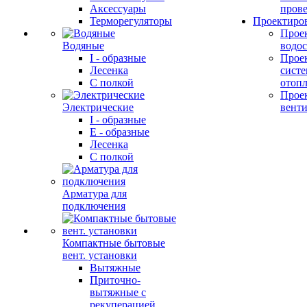
Аксессуары
прове
Терморегуляторы
Проектиро
Прое
Водяные
водо
I - образные
Прое
Лесенка
сист
С полкой
отоп
Прое
Электрические
вент
I - образные
E - образные
Лесенка
С полкой
Арматура для
подключения
Компактные бытовые
вент. установки
Вытяжные
Приточно-
вытяжные с
рекуперацией