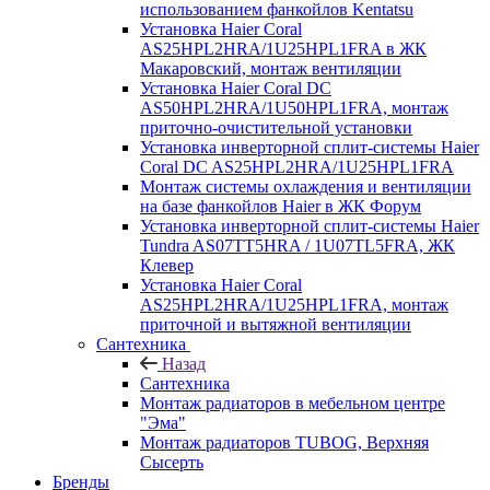
использованием фанкойлов Kentatsu
Установка Haier Coral
AS25HPL2HRA/1U25HPL1FRA в ЖК
Макаровский, монтаж вентиляции
Установка Haier Coral DC
AS50HPL2HRA/1U50HPL1FRA, монтаж
приточно-очистительной установки
Установка инверторной сплит-системы Haier
Coral DC AS25HPL2HRA/1U25HPL1FRA
Монтаж системы охлаждения и вентиляции
на базе фанкойлов Haier в ЖК Форум
Установка инверторной сплит-системы Haier
Tundra AS07TT5HRA / 1U07TL5FRA, ЖК
Клевер
Установка Haier Coral
AS25HPL2HRA/1U25HPL1FRA, монтаж
приточной и вытяжной вентиляции
Сантехника
Назад
Сантехника
Монтаж радиаторов в мебельном центре
"Эма"
Монтаж радиаторов TUBOG, Верхняя
Сысерть
Бренды