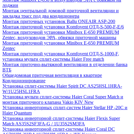
лоджии
Монтаж центральной домовой приточной вентиляции и
закладка трасс под два кондиционера
Монтаж приточных установок Ballu ONEAIR ASP-200
Монтаж приточной установки Komfovent ОТД-S-500-F-E/6
Монтаж приточной установки Minibox E-650 PREMIUM
Zentec, воздуховодов ЭРА, обвязки приточной машины
Монтаж приточной установки Minibox E-650 PREMIUM
Zentec
Монтаж приточной установки Komfovent ОТД-S-1000-F,
установка мульти сплит-системы Haier Free match
Монтаж приточно-вытяжной вентиляции в отделении банка
ВТБ
Общедомовая приточная вентиляция в квартире
Кондиционирование
Установка сплит-системы Haier Spirit DC AS25HSL1HRA-
W/1U25HSL1FRA
Установка мульти сплит-системы Haier Coral Super Match и
монтаж приточного клапана Vakio KIV New
Установка инверторных сплит-систем Haier Stellar HP -20С и
Haier Quantum
Установка инверторной сплит-системы Haier Flexis Super
Match AS35S2SF3FA-G / 1U35S2SM3FA
Установка инверторной сплит-системы Haier Coral DC