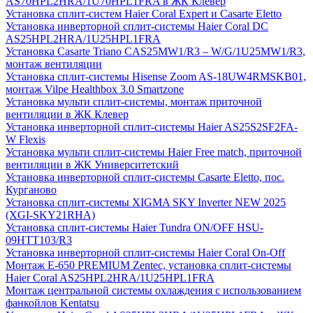
AS70HPL2HRA/1U70HPL1FRA в ЖК Клевер
Установка сплит-систем Haier Coral Expert и Casarte Eletto
Установка инверторной сплит-системы Haier Coral DC
AS25HPL2HRA/1U25HPL1FRA
Установка Casarte Triano CAS25MW1/R3 – W/G/1U25MW1/R3,
монтаж вентиляции
Установка сплит-системы Hisense Zoom AS-18UW4RMSKB01,
монтаж Vilpe Healthbox 3.0 Smartzone
Установка мульти сплит-системы, монтаж приточной
вентиляции в ЖК Клевер
Установка инверторной сплит-системы Haier AS25S2SF2FA-
W Flexis
Установка мульти сплит-системы Haier Free match, приточной
вентиляции в ЖК Университетский
Установка инверторной сплит-системы Casarte Eletto, пос.
Курганово
Установка сплит-системы XIGMA SKY Inverter NEW 2025
(XGI-SKY21RHA)
Установка сплит-системы Haier Tundra ON/OFF HSU-
09HTT103/R3
Установка инверторной сплит-системы Haier Coral On-Off
Монтаж E-650 PREMIUM Zentec, установка сплит-системы
Haier Coral AS25HPL2HRA/1U25HPL1FRA
Монтаж центральной системы охлаждения с использованием
фанкойлов Kentatsu