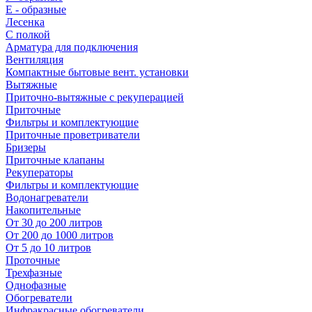
E - образные
Лесенка
С полкой
Арматура для подключения
Вентиляция
Компактные бытовые вент. установки
Вытяжные
Приточно-вытяжные с рекуперацией
Приточные
Фильтры и комплектующие
Приточные проветриватели
Бризеры
Приточные клапаны
Рекуператоры
Фильтры и комплектующие
Водонагреватели
Накопительные
От 30 до 200 литров
От 200 до 1000 литров
От 5 до 10 литров
Проточные
Трехфазные
Однофазные
Обогреватели
Инфракрасные обогреватели