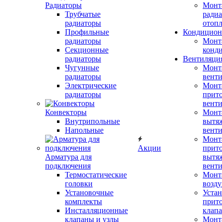
Радиаторы
Монт
Трубчатые
радиа
радиаторы
отоп
Профильные
Кондицион
радиаторы
Монт
Секционные
конд
радиаторы
Вентиляци
Чугунные
Монт
радиаторы
вент
Электрические
Монт
радиаторы
прит
вент
Конвекторы
Монт
Внутрипольные
вытя
Напольные
вент
Монт
Акции
прит
Арматура для
вытя
подключения
вент
Термостатические
Монт
головки
возду
Установочные
Устан
комплекты
прит
Инсталляционные
клап
клапаны и узлы
Монт