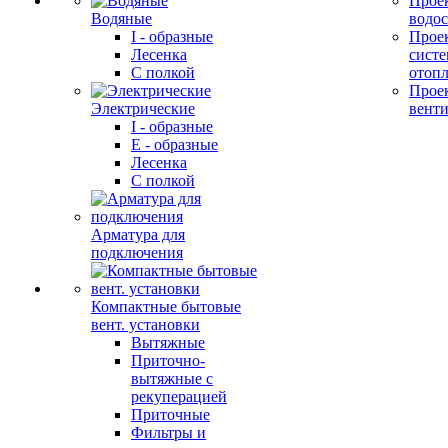
Прое
Водяные
водо
I - образные
Прое
Лесенка
сист
С полкой
отоп
Прое
Электрические
вент
I - образные
E - образные
Лесенка
С полкой
Арматура для
подключения
Компактные бытовые
вент. установки
Вытяжные
Приточно-
вытяжные с
рекуперацией
Приточные
Фильтры и