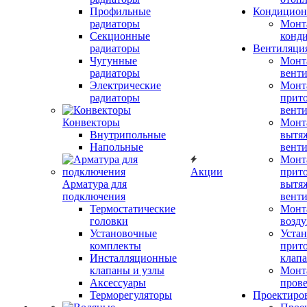
Профильные
Кондицион
радиаторы
Монт
Секционные
конд
радиаторы
Вентиляци
Чугунные
Монт
радиаторы
вент
Электрические
Монт
радиаторы
прит
вент
Конвекторы
Монт
Внутрипольные
вытя
Напольные
вент
Монт
Акции
прит
Арматура для
вытя
подключения
вент
Термостатические
Монт
головки
возду
Установочные
Устан
комплекты
прит
Инсталляционные
клап
клапаны и узлы
Монт
Аксессуары
прове
Терморегуляторы
Проектиро