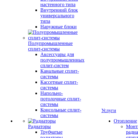
настенного типа
Внутренний блок
универсального
типа
Наружные блоки
Полупромышленные
сплит-системы
Аксессуары для
полупромышленных
сплит-систем
Канальные сплит-
системы
Кассетные сплит-
системы
Напольно-
потолочные сплит-
системы
Консольные сплит-
Услуги
системы
Отопление
Радиаторы
Монт
Трубчатые
радиа
радиаторы
отоп