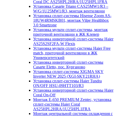
Coral DC AS25HPL2HRA/1U25HPL1FRA
Установка Casarte Triano CAS25MW1/R3 –
W/G/1U25MW1/R3, монтаж вентиляции
Установка сплит-системы Hisense Zoom AS-
18UW4RMSKB01, монтаж Vilpe Healthbox
3.0 Smartzone
Установка мульти сплит-системы, монтаж
приточной вентиляции в ЖК Клевер
Установка инверторной сплит-системы Haier
AS25S2SF2FA-W Flexis
Установка мульти сплит-системы Haier Free
match, приточной вентиляции в ЖК
Университетский
Установка инверторной сплит-системы
Casarte Eletto, пос. Курганово
Установка сплит-системы XIGMA SKY
Inverter NEW 2025 (XGI-SKY21RHA)
Установка сплит-системы Haier Tundra
ON/OFF HSU-09HTT103/R3
Установка инверторной сплит-системы Haier
Coral On-Off
Монтаж E-650 PREMIUM Zentec, установка
сплит-системы Haier Coral
AS25HPL2HRA/1U25HPL1FRA
Монтаж центральной системы охлаждения с