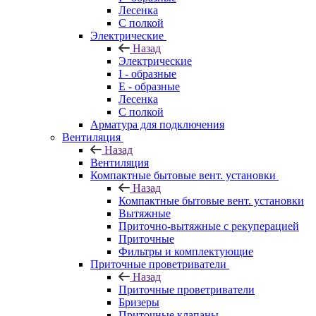
Лесенка
С полкой
Электрические
Назад
Электрические
I - образные
E - образные
Лесенка
С полкой
Арматура для подключения
Вентиляция
Назад
Вентиляция
Компактные бытовые вент. установки
Назад
Компактные бытовые вент. установки
Вытяжные
Приточно-вытяжные с рекуперацией
Приточные
Фильтры и комплектующие
Приточные проветриватели
Назад
Приточные проветриватели
Бризеры
Приточные клапаны