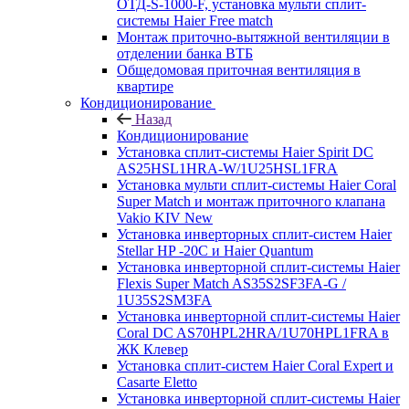
ОТД-S-1000-F, установка мульти сплит-
системы Haier Free match
Монтаж приточно-вытяжной вентиляции в
отделении банка ВТБ
Общедомовая приточная вентиляция в
квартире
Кондиционирование
Назад
Кондиционирование
Установка сплит-системы Haier Spirit DC
AS25HSL1HRA-W/1U25HSL1FRA
Установка мульти сплит-системы Haier Coral
Super Match и монтаж приточного клапана
Vakio KIV New
Установка инверторных сплит-систем Haier
Stellar HP -20С и Haier Quantum
Установка инверторной сплит-системы Haier
Flexis Super Match AS35S2SF3FA-G /
1U35S2SM3FA
Установка инверторной сплит-системы Haier
Coral DC AS70HPL2HRA/1U70HPL1FRA в
ЖК Клевер
Установка сплит-систем Haier Coral Expert и
Casarte Eletto
Установка инверторной сплит-системы Haier