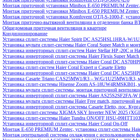
Монтаж приточной установки Minibox E-650 PREMIUM Zentec,
Монтаж приточной установки Minibox E-650 PREMIUM Zentec
Монтаж приточной установки Komfovent ОТД-S-1000-F, установ
Монтаж приточно-вытяжной вентиляции в отделении банка В
Общедомовая приточная вентиляция в квартире
Кондиционирование
Установка сплит-системы Haier Spirit DC AS25HSL1HRA-W/
Установка мульти сплит-системы Haier Coral Super Match и мо
Установка инверторных сплит-систем Haier Stellar HP -20С и H
Установка инверторной сплит-системы Haier Flexis Super Ma
Установка инверторной сплит-системы Haier Coral DC AS7
Установка сплит-систем Haier Coral Expert и Casarte Eletto
Установка инверторной сплит-системы Haier Coral DC AS2
Установка Casarte Triano CAS25MW1/R3 – W/G/1U25MW1/R3, 
Установка сплит-системы Hisense Zoom AS-18UW4RMSKB01, мон
Установка мульти сплит-системы, монтаж приточной вентиляц
Установка инверторной сплит-системы Haier AS25S2SF2FA-W F
Установка мульти сплит-системы Haier Free match, приточной
Установка инверторной сплит-системы Casarte Eletto, пос. Кург
Установка сплит-системы XIGMA SKY Inverter NEW 2025 (X
Установка сплит-системы Haier Tundra ON/OFF HSU-09HTT10
Установка инверторной сплит-системы Haier Coral On-Off
Монтаж E-650 PREMIUM Zentec, установка сплит-системы H
Монтаж центральной системы охлаждения с использованием фа