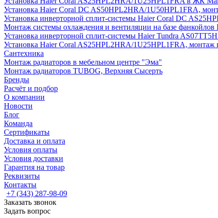
Установка Haier Coral AS25HPL2HRA/1U25HPL1FRA в ЖК Мак
Установка Haier Coral DC AS50HPL2HRA/1U50HPL1FRA, монт
Установка инверторной сплит-системы Haier Coral DC AS2
Монтаж системы охлаждения и вентиляции на базе фанкойлов
Установка инверторной сплит-системы Haier Tundra AS07TT
Установка Haier Coral AS25HPL2HRA/1U25HPL1FRA, монтаж 
Сантехника
Монтаж радиаторов в мебельном центре "Эма"
Монтаж радиаторов TUBOG, Верхняя Сысерть
Бренды
Расчёт и подбор
О компании
Новости
Блог
Команда
Сертификаты
Доставка и оплата
Условия оплаты
Условия доставки
Гарантия на товар
Реквизиты
Контакты
+7 (343) 287-98-09
Заказать звонок
Задать вопрос