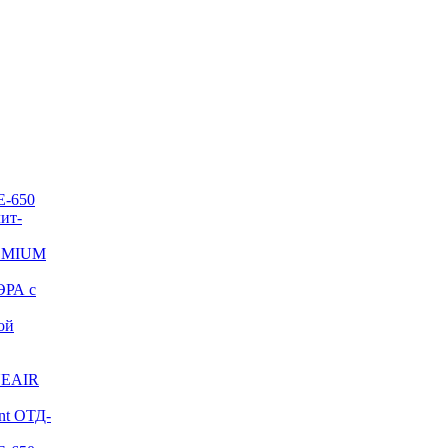
E-650
ит-
REMIUM
ЭРА с
ой
NEAIR
nt ОТД-