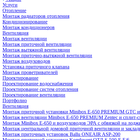
Услуги
Отопление
Монтаж радиаторов отопления
Кондиционирование
Монтаж кондиционеров
Вентиляция
Монтаж вентиляции
Монтаж приточной вентиляции
Монтаж вытяжной вентиляции
Монтаж приточно-вытяжной вентиляции
Монтаж воздуховодов
Установка приточного клапана
Монтаж проветривателей
Проектирование
Проектирование водоснабжения
Проектирование систем отопления
Проектирование вентиляции
Портфолио
Вентиляция
Монтаж приточной установки Minibox E-650 PREMIUM GTC и 
Монтаж вентиляции Minibox E-650 PREMIUM Zentec и сплит-сис
Монтаж Minibox E-650 и воздуховодов ЭРА с обвязкой на лодж
Монтаж центральной домовой приточной вентиляции и закладк
Монтаж приточных установок Ballu ONEAIR ASP-200
Монтаж приточной установки Komfovent ОТД-S-500-F-E/6