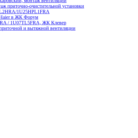
аровский, монтаж вентиляции
аж приточно-очистительной установки
5HPL2HRA/1U25HPL1FRA
 Haier в ЖК Форум
5HRA / 1U07TL5FRA, ЖК Клевер
приточной и вытяжной вентиляции