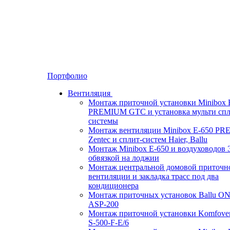
Портфолио
Вентиляция
Монтаж приточной установки Minibox 
PREMIUM GTC и установка мульти спл
системы
Монтаж вентиляции Minibox E-650 P
Zentec и сплит-систем Haier, Ballu
Монтаж Minibox E-650 и воздуховодов 
обвязкой на лоджии
Монтаж центральной домовой приточн
вентиляции и закладка трасс под два
кондиционера
Монтаж приточных установок Ballu O
ASP-200
Монтаж приточной установки Komfove
S-500-F-E/6