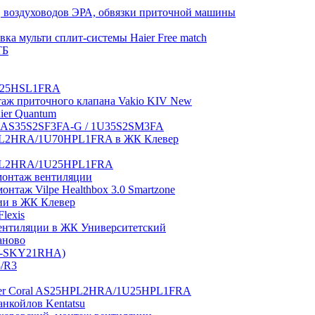
 воздуховодов ЭРА, обвязки приточной машины
ка мульти сплит-системы Haier Free match
ТБ
1U25HSL1FRA
нтаж приточного клапана Vakio KIV New
aier Quantum
tch AS35S2SF3FA-G / 1U35S2SM3FA
0HPL2HRA/1U70HPL1FRA в ЖК Клевер
5HPL2HRA/1U25HPL1FRA
монтаж вентиляции
таж Vilpe Healthbox 3.0 Smartzone
ии в ЖК Клевер
lexis
 вентиляции в ЖК Университетский
аново
GI-SKY21RHA)
3/R3
aier Coral AS25HPL2HRA/1U25HPL1FRA
нкойлов Kentatsu