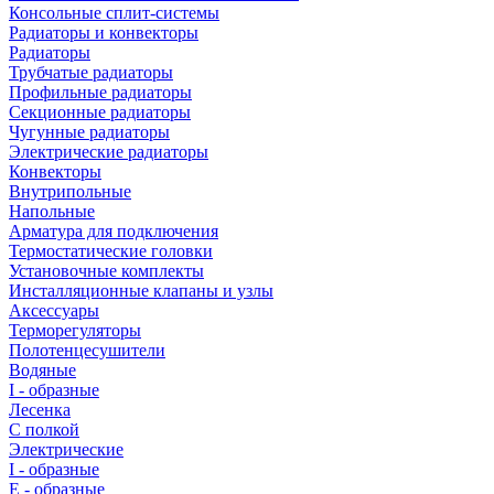
Консольные сплит-системы
Радиаторы и конвекторы
Радиаторы
Трубчатые радиаторы
Профильные радиаторы
Секционные радиаторы
Чугунные радиаторы
Электрические радиаторы
Конвекторы
Внутрипольные
Напольные
Арматура для подключения
Термостатические головки
Установочные комплекты
Инсталляционные клапаны и узлы
Аксессуары
Терморегуляторы
Полотенцесушители
Водяные
I - образные
Лесенка
С полкой
Электрические
I - образные
E - образные