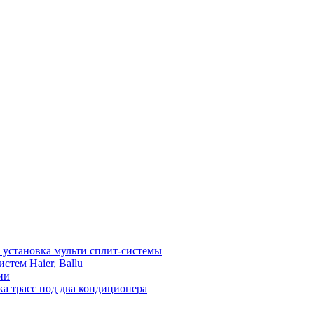
установка мульти сплит-системы
тем Haier, Ballu
ии
а трасс под два кондиционера