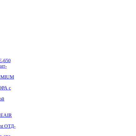
E-650
ит-
REMIUM
ЭРА с
ой
NEAIR
nt ОТД-