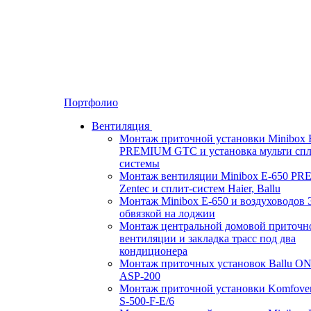
Портфолио
Вентиляция
Монтаж приточной установки Minibox 
PREMIUM GTC и установка мульти спл
системы
Монтаж вентиляции Minibox E-650 P
Zentec и сплит-систем Haier, Ballu
Монтаж Minibox E-650 и воздуховодов 
обвязкой на лоджии
Монтаж центральной домовой приточн
вентиляции и закладка трасс под два
кондиционера
Монтаж приточных установок Ballu O
ASP-200
Монтаж приточной установки Komfove
S-500-F-E/6