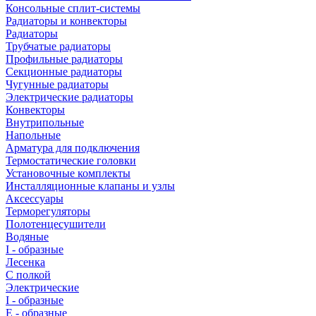
Консольные сплит-системы
Радиаторы и конвекторы
Радиаторы
Трубчатые радиаторы
Профильные радиаторы
Секционные радиаторы
Чугунные радиаторы
Электрические радиаторы
Конвекторы
Внутрипольные
Напольные
Арматура для подключения
Термостатические головки
Установочные комплекты
Инсталляционные клапаны и узлы
Аксессуары
Терморегуляторы
Полотенцесушители
Водяные
I - образные
Лесенка
С полкой
Электрические
I - образные
E - образные