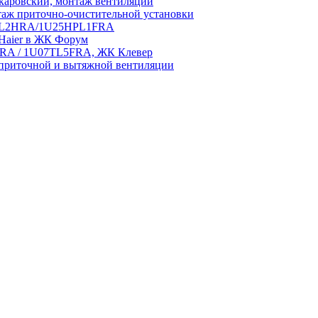
аровский, монтаж вентиляции
аж приточно-очистительной установки
5HPL2HRA/1U25HPL1FRA
 Haier в ЖК Форум
5HRA / 1U07TL5FRA, ЖК Клевер
приточной и вытяжной вентиляции