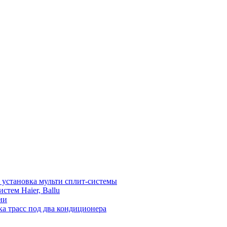
установка мульти сплит-системы
тем Haier, Ballu
ии
а трасс под два кондиционера