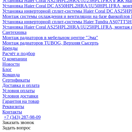
Установка Haier Coral AS25HPL2HRA/1U25HPL1FRA в ЖК Мак
Установка Haier Coral DC AS50HPL2HRA/1U50HPL1FRA, монт
Установка инверторной сплит-системы Haier Coral DC AS2
Монтаж системы охлаждения и вентиляции на базе фанкойлов
Установка инверторной сплит-системы Haier Tundra AS07TT
Установка Haier Coral AS25HPL2HRA/1U25HPL1FRA, монтаж 
Сантехника
Монтаж радиаторов в мебельном центре "Эма"
Монтаж радиаторов TUBOG, Верхняя Сысерть
Бренды
Расчёт и подбор
О компании
Новости
Блог
Команда
Сертификаты
Доставка и оплата
Условия оплаты
Условия доставки
Гарантия на товар
Реквизиты
Контакты
+7 (343) 287-98-09
Заказать звонок
Задать вопрос