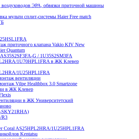
 воздуховодов ЭРА, обвязки приточной машины
ка мульти сплит-системы Haier Free match
ТБ
1U25HSL1FRA
нтаж приточного клапана Vakio KIV New
aier Quantum
tch AS35S2SF3FA-G / 1U35S2SM3FA
0HPL2HRA/1U70HPL1FRA в ЖК Клевер
5HPL2HRA/1U25HPL1FRA
монтаж вентиляции
таж Vilpe Healthbox 3.0 Smartzone
ии в ЖК Клевер
lexis
 вентиляции в ЖК Университетский
аново
GI-SKY21RHA)
3/R3
aier Coral AS25HPL2HRA/1U25HPL1FRA
нкойлов Kentatsu