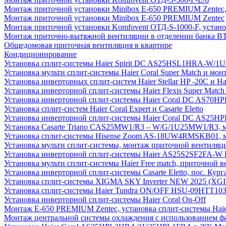
Монтаж приточной установки Minibox E-650 PREMIUM Zentec,
Монтаж приточной установки Minibox E-650 PREMIUM Zentec
Монтаж приточной установки Komfovent ОТД-S-1000-F, установ
Монтаж приточно-вытяжной вентиляции в отделении банка В
Общедомовая приточная вентиляция в квартире
Кондиционирование
Установка сплит-системы Haier Spirit DC AS25HSL1HRA-W/
Установка мульти сплит-системы Haier Coral Super Match и мо
Установка инверторных сплит-систем Haier Stellar HP -20С и H
Установка инверторной сплит-системы Haier Flexis Super Ma
Установка инверторной сплит-системы Haier Coral DC AS7
Установка сплит-систем Haier Coral Expert и Casarte Eletto
Установка инверторной сплит-системы Haier Coral DC AS2
Установка Casarte Triano CAS25MW1/R3 – W/G/1U25MW1/R3, 
Установка сплит-системы Hisense Zoom AS-18UW4RMSKB01, мон
Установка мульти сплит-системы, монтаж приточной вентиляц
Установка инверторной сплит-системы Haier AS25S2SF2FA-W F
Установка мульти сплит-системы Haier Free match, приточной
Установка инверторной сплит-системы Casarte Eletto, пос. Кург
Установка сплит-системы XIGMA SKY Inverter NEW 2025 (X
Установка сплит-системы Haier Tundra ON/OFF HSU-09HTT10
Установка инверторной сплит-системы Haier Coral On-Off
Монтаж E-650 PREMIUM Zentec, установка сплит-системы H
Монтаж центральной системы охлаждения с использованием фа