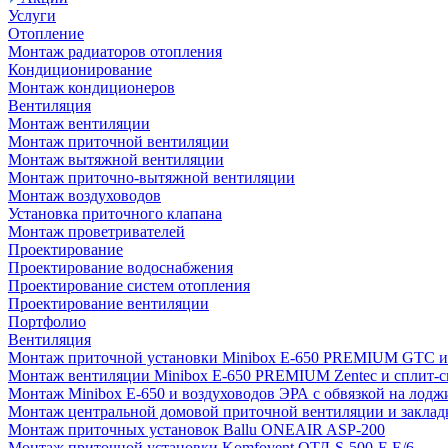
Услуги
Отопление
Монтаж радиаторов отопления
Кондиционирование
Монтаж кондиционеров
Вентиляция
Монтаж вентиляции
Монтаж приточной вентиляции
Монтаж вытяжной вентиляции
Монтаж приточно-вытяжной вентиляции
Монтаж воздуховодов
Установка приточного клапана
Монтаж проветривателей
Проектирование
Проектирование водоснабжения
Проектирование систем отопления
Проектирование вентиляции
Портфолио
Вентиляция
Монтаж приточной установки Minibox E-650 PREMIUM GTC и 
Монтаж вентиляции Minibox E-650 PREMIUM Zentec и сплит-сис
Монтаж Minibox E-650 и воздуховодов ЭРА с обвязкой на лодж
Монтаж центральной домовой приточной вентиляции и закладк
Монтаж приточных установок Ballu ONEAIR ASP-200
Монтаж приточной установки Komfovent ОТД-S-500-F-E/6