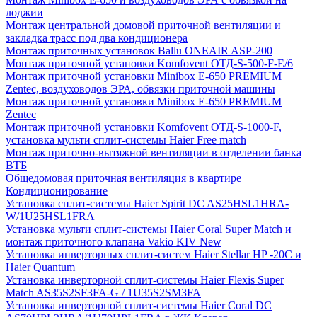
лоджии
Монтаж центральной домовой приточной вентиляции и
закладка трасс под два кондиционера
Монтаж приточных установок Ballu ONEAIR ASP-200
Монтаж приточной установки Komfovent ОТД-S-500-F-E/6
Монтаж приточной установки Minibox E-650 PREMIUM
Zentec, воздуховодов ЭРА, обвязки приточной машины
Монтаж приточной установки Minibox E-650 PREMIUM
Zentec
Монтаж приточной установки Komfovent ОТД-S-1000-F,
установка мульти сплит-системы Haier Free match
Монтаж приточно-вытяжной вентиляции в отделении банка
ВТБ
Общедомовая приточная вентиляция в квартире
Кондиционирование
Установка сплит-системы Haier Spirit DC AS25HSL1HRA-
W/1U25HSL1FRA
Установка мульти сплит-системы Haier Coral Super Match и
монтаж приточного клапана Vakio KIV New
Установка инверторных сплит-систем Haier Stellar HP -20С и
Haier Quantum
Установка инверторной сплит-системы Haier Flexis Super
Match AS35S2SF3FA-G / 1U35S2SM3FA
Установка инверторной сплит-системы Haier Coral DC