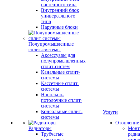
настенного типа
Внутренний блок
универсального
типа
Наружные блоки
Полупромышленные
сплит-системы
Аксессуары для
полупромышленных
сплит-систем
Канальные сплит-
системы
Кассетные сплит-
системы
Напольно-
потолочные сплит-
системы
Консольные сплит-
Услуги
системы
Отопление
Радиаторы
Монт
Трубчатые
радиа
радиаторы
отоп