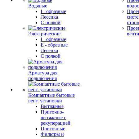
Прое
Водяные
водо
I - образные
Прое
Лесенка
сист
С полкой
отоп
Прое
Электрические
вент
I - образные
E - образные
Лесенка
С полкой
Арматура для
подключения
Компактные бытовые
вент. установки
Вытяжные
Приточно-
вытяжные с
рекуперацией
Приточные
Фильтры и