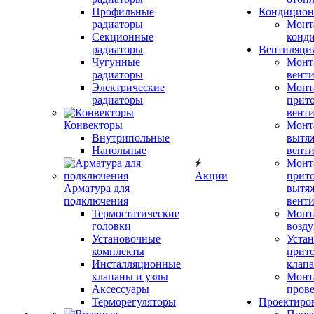
Профильные
Кондицион
радиаторы
Монт
Секционные
конд
радиаторы
Вентиляци
Чугунные
Монт
радиаторы
вент
Электрические
Монт
радиаторы
прит
вент
Конвекторы
Монт
Внутрипольные
вытя
Напольные
вент
Монт
Акции
прит
Арматура для
вытя
подключения
вент
Термостатические
Монт
головки
возду
Установочные
Устан
комплекты
прит
Инсталляционные
клап
клапаны и узлы
Монт
Аксессуары
прове
Терморегуляторы
Проектиро