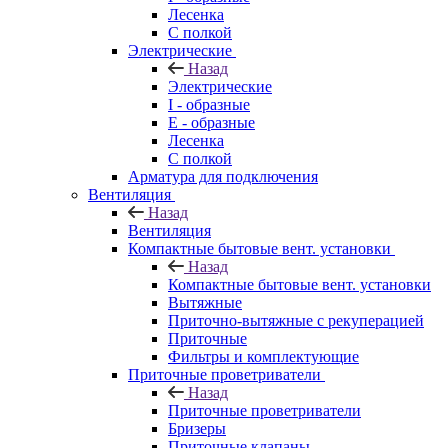
Лесенка
С полкой
Электрические
Назад
Электрические
I - образные
E - образные
Лесенка
С полкой
Арматура для подключения
Вентиляция
Назад
Вентиляция
Компактные бытовые вент. установки
Назад
Компактные бытовые вент. установки
Вытяжные
Приточно-вытяжные с рекуперацией
Приточные
Фильтры и комплектующие
Приточные проветриватели
Назад
Приточные проветриватели
Бризеры
Приточные клапаны