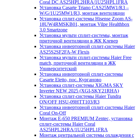
Coral DC AS25HPL2HRA/1U25HPL1FRA
Установка Casarte Triano CAS25MW1/R3 –
W/G/1U25MW1/R3, монтаж вентиляции
Установка сплит-системы Hisense Zoom AS-
18UW4RMSKB01, монтаж Vilpe Healthbox
3.0 Smartzone
Установка мульти сплит-системы, монтаж
приточной вентиляции в ЖК Клевер
Установка инверторной сплит-системы Haier
AS25S2SF2FA-W Flexis
Установка мульти сплит-системы Haier Free
match, приточной вентиляции в ЖК
Университетский
Установка инверторной сплит-системы
Casarte Eletto, пос. Курганово
Установка сплит-системы XIGMA SKY
Inverter NEW 2025 (XGI-SKY21RHA)
Установка сплит-системы Haier Tundra
ON/OFF HSU-09HTT103/R3
Установка инверторной сплит-системы Haier
Coral On-Off
Монтаж E-650 PREMIUM Zentec, установка
сплит-системы Haier Coral
AS25HPL2HRA/1U25HPL1FRA
Монтаж центральной системы охлаждения с