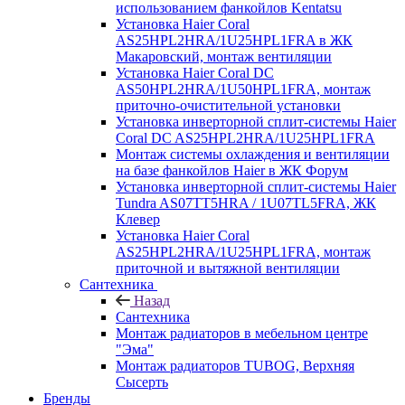
использованием фанкойлов Kentatsu
Установка Haier Coral
AS25HPL2HRA/1U25HPL1FRA в ЖК
Макаровский, монтаж вентиляции
Установка Haier Coral DC
AS50HPL2HRA/1U50HPL1FRA, монтаж
приточно-очистительной установки
Установка инверторной сплит-системы Haier
Coral DC AS25HPL2HRA/1U25HPL1FRA
Монтаж системы охлаждения и вентиляции
на базе фанкойлов Haier в ЖК Форум
Установка инверторной сплит-системы Haier
Tundra AS07TT5HRA / 1U07TL5FRA, ЖК
Клевер
Установка Haier Coral
AS25HPL2HRA/1U25HPL1FRA, монтаж
приточной и вытяжной вентиляции
Сантехника
Назад
Сантехника
Монтаж радиаторов в мебельном центре
"Эма"
Монтаж радиаторов TUBOG, Верхняя
Сысерть
Бренды