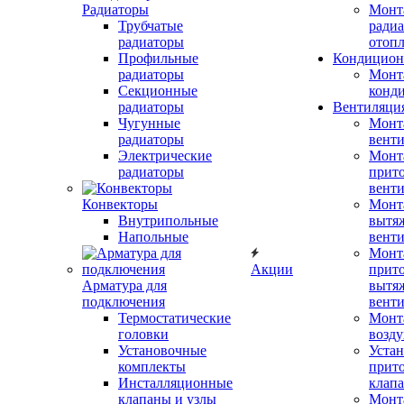
Радиаторы
Монт
Трубчатые
радиа
радиаторы
отоп
Профильные
Кондицион
радиаторы
Монт
Секционные
конд
радиаторы
Вентиляци
Чугунные
Монт
радиаторы
вент
Электрические
Монт
радиаторы
прит
вент
Конвекторы
Монт
Внутрипольные
вытя
Напольные
вент
Монт
Акции
прит
Арматура для
вытя
подключения
вент
Термостатические
Монт
головки
возду
Установочные
Устан
комплекты
прит
Инсталляционные
клап
клапаны и узлы
Монт