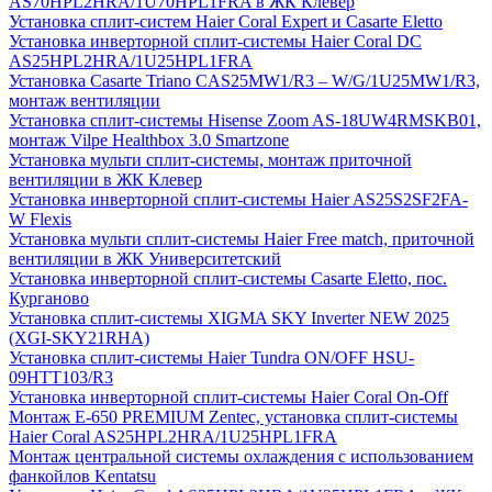
AS70HPL2HRA/1U70HPL1FRA в ЖК Клевер
Установка сплит-систем Haier Coral Expert и Casarte Eletto
Установка инверторной сплит-системы Haier Coral DC
AS25HPL2HRA/1U25HPL1FRA
Установка Casarte Triano CAS25MW1/R3 – W/G/1U25MW1/R3,
монтаж вентиляции
Установка сплит-системы Hisense Zoom AS-18UW4RMSKB01,
монтаж Vilpe Healthbox 3.0 Smartzone
Установка мульти сплит-системы, монтаж приточной
вентиляции в ЖК Клевер
Установка инверторной сплит-системы Haier AS25S2SF2FA-
W Flexis
Установка мульти сплит-системы Haier Free match, приточной
вентиляции в ЖК Университетский
Установка инверторной сплит-системы Casarte Eletto, пос.
Курганово
Установка сплит-системы XIGMA SKY Inverter NEW 2025
(XGI-SKY21RHA)
Установка сплит-системы Haier Tundra ON/OFF HSU-
09HTT103/R3
Установка инверторной сплит-системы Haier Coral On-Off
Монтаж E-650 PREMIUM Zentec, установка сплит-системы
Haier Coral AS25HPL2HRA/1U25HPL1FRA
Монтаж центральной системы охлаждения с использованием
фанкойлов Kentatsu