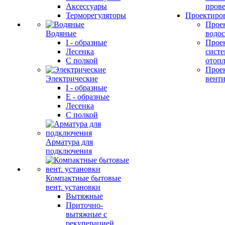
Аксессуары
прове
Терморегуляторы
Проектиро
Прое
Водяные
водо
I - образные
Прое
Лесенка
сист
С полкой
отоп
Прое
Электрические
вент
I - образные
E - образные
Лесенка
С полкой
Арматура для
подключения
Компактные бытовые
вент. установки
Вытяжные
Приточно-
вытяжные с
рекуперацией