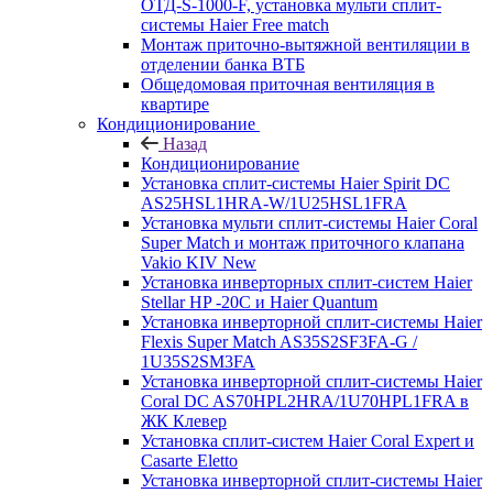
ОТД-S-1000-F, установка мульти сплит-
системы Haier Free match
Монтаж приточно-вытяжной вентиляции в
отделении банка ВТБ
Общедомовая приточная вентиляция в
квартире
Кондиционирование
Назад
Кондиционирование
Установка сплит-системы Haier Spirit DC
AS25HSL1HRA-W/1U25HSL1FRA
Установка мульти сплит-системы Haier Coral
Super Match и монтаж приточного клапана
Vakio KIV New
Установка инверторных сплит-систем Haier
Stellar HP -20С и Haier Quantum
Установка инверторной сплит-системы Haier
Flexis Super Match AS35S2SF3FA-G /
1U35S2SM3FA
Установка инверторной сплит-системы Haier
Coral DC AS70HPL2HRA/1U70HPL1FRA в
ЖК Клевер
Установка сплит-систем Haier Coral Expert и
Casarte Eletto
Установка инверторной сплит-системы Haier