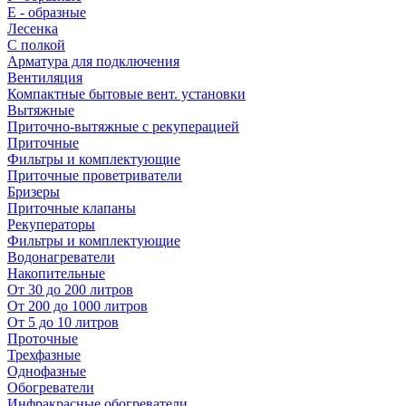
E - образные
Лесенка
С полкой
Арматура для подключения
Вентиляция
Компактные бытовые вент. установки
Вытяжные
Приточно-вытяжные с рекуперацией
Приточные
Фильтры и комплектующие
Приточные проветриватели
Бризеры
Приточные клапаны
Рекуператоры
Фильтры и комплектующие
Водонагреватели
Накопительные
От 30 до 200 литров
От 200 до 1000 литров
От 5 до 10 литров
Проточные
Трехфазные
Однофазные
Обогреватели
Инфракрасные обогреватели