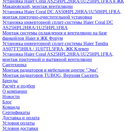
Установка Haier Coral AS25HPL2HRA/1U25HPL1FRA в ЖК
Макаровский, монтаж вентиляции
Установка Haier Coral DC AS50HPL2HRA/1U50HPL1FRA,
монтаж приточно-очистительной установки
Установка инверторной сплит-системы Haier Coral DC
AS25HPL2HRA/1U25HPL1FRA
Монтаж системы охлаждения и вентиляции на базе
фанкойлов Haier в ЖК Форум
Установка инверторной сплит-системы Haier Tundra
AS07TT5HRA / 1U07TL5FRA, ЖК Клевер
Установка Haier Coral AS25HPL2HRA/1U25HPL1FRA,
монтаж приточной и вытяжной вентиляции
Сантехника
Монтаж радиаторов в мебельном центре "Эма"
Монтаж радиаторов TUBOG, Верхняя Сысерть
Бренды
Расчёт и подбор
О компании
Новости
Блог
Команда
Сертификаты
Доставка и оплата
Условия оплаты
Условия доставки