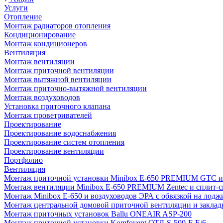
Услуги
Отопление
Монтаж радиаторов отопления
Кондиционирование
Монтаж кондиционеров
Вентиляция
Монтаж вентиляции
Монтаж приточной вентиляции
Монтаж вытяжной вентиляции
Монтаж приточно-вытяжной вентиляции
Монтаж воздуховодов
Установка приточного клапана
Монтаж проветривателей
Проектирование
Проектирование водоснабжения
Проектирование систем отопления
Проектирование вентиляции
Портфолио
Вентиляция
Монтаж приточной установки Minibox E-650 PREMIUM GTC и 
Монтаж вентиляции Minibox E-650 PREMIUM Zentec и сплит-сис
Монтаж Minibox E-650 и воздуховодов ЭРА с обвязкой на лодж
Монтаж центральной домовой приточной вентиляции и закладк
Монтаж приточных установок Ballu ONEAIR ASP-200
Монтаж приточной установки Komfovent ОТД-S-500-F-E/6