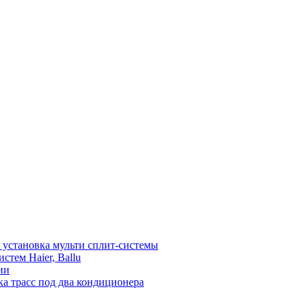
установка мульти сплит-системы
тем Haier, Ballu
ии
а трасс под два кондиционера