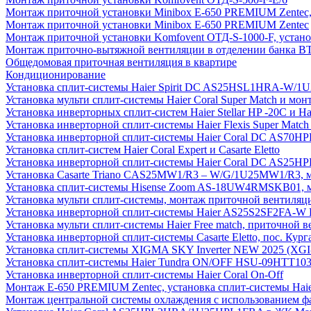
Монтаж приточной установки Minibox E-650 PREMIUM Zentec,
Монтаж приточной установки Minibox E-650 PREMIUM Zentec
Монтаж приточной установки Komfovent ОТД-S-1000-F, установ
Монтаж приточно-вытяжной вентиляции в отделении банка В
Общедомовая приточная вентиляция в квартире
Кондиционирование
Установка сплит-системы Haier Spirit DC AS25HSL1HRA-W/
Установка мульти сплит-системы Haier Coral Super Match и мо
Установка инверторных сплит-систем Haier Stellar HP -20С и H
Установка инверторной сплит-системы Haier Flexis Super Ma
Установка инверторной сплит-системы Haier Coral DC AS7
Установка сплит-систем Haier Coral Expert и Casarte Eletto
Установка инверторной сплит-системы Haier Coral DC AS2
Установка Casarte Triano CAS25MW1/R3 – W/G/1U25MW1/R3, 
Установка сплит-системы Hisense Zoom AS-18UW4RMSKB01, мон
Установка мульти сплит-системы, монтаж приточной вентиляц
Установка инверторной сплит-системы Haier AS25S2SF2FA-W F
Установка мульти сплит-системы Haier Free match, приточной
Установка инверторной сплит-системы Casarte Eletto, пос. Кург
Установка сплит-системы XIGMA SKY Inverter NEW 2025 (X
Установка сплит-системы Haier Tundra ON/OFF HSU-09HTT10
Установка инверторной сплит-системы Haier Coral On-Off
Монтаж E-650 PREMIUM Zentec, установка сплит-системы H
Монтаж центральной системы охлаждения с использованием фа