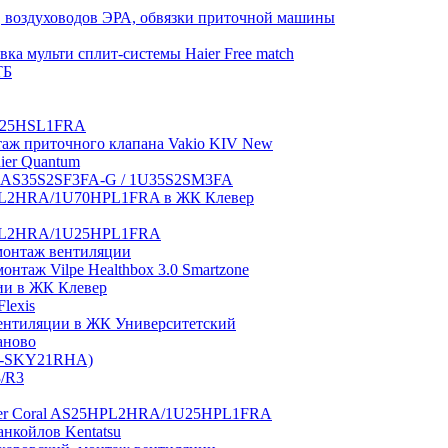
 воздуховодов ЭРА, обвязки приточной машины
ка мульти сплит-системы Haier Free match
ТБ
1U25HSL1FRA
нтаж приточного клапана Vakio KIV New
aier Quantum
tch AS35S2SF3FA-G / 1U35S2SM3FA
0HPL2HRA/1U70HPL1FRA в ЖК Клевер
5HPL2HRA/1U25HPL1FRA
монтаж вентиляции
таж Vilpe Healthbox 3.0 Smartzone
ии в ЖК Клевер
lexis
 вентиляции в ЖК Университетский
аново
GI-SKY21RHA)
3/R3
aier Coral AS25HPL2HRA/1U25HPL1FRA
нкойлов Kentatsu