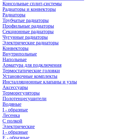
Консольные сплит-системы
Радиаторы и конвекторы
Радиаторы
Трубчатые радиаторы
Профильные радиаторы
Секционные радиаторы
Чугунные радиаторы
Электрические радиаторы
Конвекторы
Внутрипольные
Напольные
Арматура для подключения
Термостатические головки
Установочные комплекты
Инсталляционные клапаны и узлы
Аксессуары
Терморегуляторы
Полотенцесушители
Водяные
I - образные
Лесенка
С полкой
Электрические
I - образные
E - образные