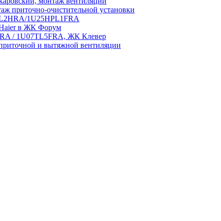
аровский, монтаж вентиляции
аж приточно-очистительной установки
5HPL2HRA/1U25HPL1FRA
 Haier в ЖК Форум
5HRA / 1U07TL5FRA, ЖК Клевер
приточной и вытяжной вентиляции