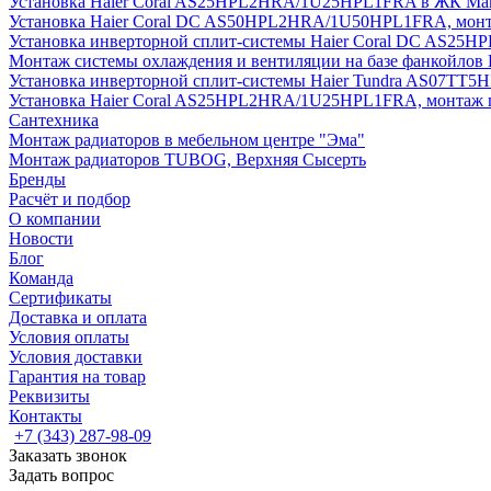
Установка Haier Coral AS25HPL2HRA/1U25HPL1FRA в ЖК Мак
Установка Haier Coral DC AS50HPL2HRA/1U50HPL1FRA, монт
Установка инверторной сплит-системы Haier Coral DC AS2
Монтаж системы охлаждения и вентиляции на базе фанкойлов
Установка инверторной сплит-системы Haier Tundra AS07TT
Установка Haier Coral AS25HPL2HRA/1U25HPL1FRA, монтаж 
Сантехника
Монтаж радиаторов в мебельном центре "Эма"
Монтаж радиаторов TUBOG, Верхняя Сысерть
Бренды
Расчёт и подбор
О компании
Новости
Блог
Команда
Сертификаты
Доставка и оплата
Условия оплаты
Условия доставки
Гарантия на товар
Реквизиты
Контакты
+7 (343) 287-98-09
Заказать звонок
Задать вопрос