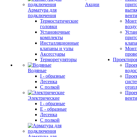
Акции
прит
Арматура для
вытя
подключения
вент
Термостатические
Монт
головки
возду
Установочные
Устан
комплекты
прит
Инсталляционные
клап
клапаны и узлы
Монт
Аксессуары
прове
Терморегуляторы
Проектиро
Прое
Водяные
водо
I - образные
Прое
Лесенка
сист
С полкой
отоп
Прое
Электрические
вент
I - образные
E - образные
Лесенка
С полкой
Арматура для