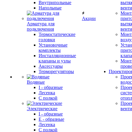
Внутрипольные
вытя
Напольные
вент
Монт
Акции
прит
Арматура для
вытя
подключения
вент
Термостатические
Монт
головки
возду
Установочные
Устан
комплекты
прит
Инсталляционные
клап
клапаны и узлы
Монт
Аксессуары
прове
Терморегуляторы
Проектиро
Прое
Водяные
водо
I - образные
Прое
Лесенка
сист
С полкой
отоп
Прое
Электрические
вент
I - образные
E - образные
Лесенка
С полкой