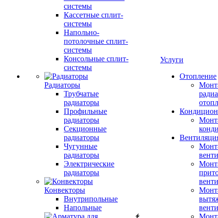
системы
Кассетные сплит-
системы
Напольно-
потолочные сплит-
системы
Консольные сплит-
Услуги
системы
Отопление
Радиаторы
Монт
Трубчатые
радиа
радиаторы
отоп
Профильные
Кондицион
радиаторы
Монт
Секционные
конд
радиаторы
Вентиляци
Чугунные
Монт
радиаторы
вент
Электрические
Монт
радиаторы
прит
вент
Конвекторы
Монт
Внутрипольные
вытя
Напольные
вент
Монт