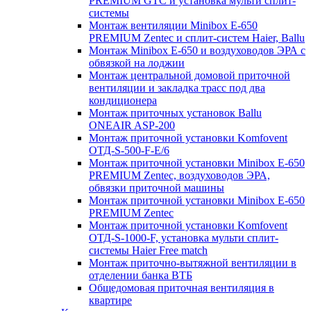
PREMIUM GTC и установка мульти сплит-
системы
Монтаж вентиляции Minibox E-650
PREMIUM Zentec и сплит-систем Haier, Ballu
Монтаж Minibox E-650 и воздуховодов ЭРА с
обвязкой на лоджии
Монтаж центральной домовой приточной
вентиляции и закладка трасс под два
кондиционера
Монтаж приточных установок Ballu
ONEAIR ASP-200
Монтаж приточной установки Komfovent
ОТД-S-500-F-E/6
Монтаж приточной установки Minibox E-650
PREMIUM Zentec, воздуховодов ЭРА,
обвязки приточной машины
Монтаж приточной установки Minibox E-650
PREMIUM Zentec
Монтаж приточной установки Komfovent
ОТД-S-1000-F, установка мульти сплит-
системы Haier Free match
Монтаж приточно-вытяжной вентиляции в
отделении банка ВТБ
Общедомовая приточная вентиляция в
квартире