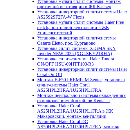
Установка мульти сплит-системы, монтаж
приточной вентиляции в ЖК Клевер
Установка инверторной сплит-системы Haier
AS25S2SF2FA-W Flexis
Установка мульти сплит-системы Haier Free
match, приточной вентиляции в ЖК
Университетский
Установка инверторной сплит-системы
Casarte Eletto, пос. Курганово
Установка сплит-системы XIGMA SKY
Inverter NEW 2025 (XGI-SKY21RHA)
Установка сплит-системы Haier Tundra
ON/OFF HSU-09HTT103/R3
Установка инверторной сплит-системы Haier
Coral On-Off
Монтаж E-650 PREMIUM Zentec, установка
сплит-системы Haier Coral
AS25HPL2HRA/1U25HPL1FRA
Монтаж центральной системы охлаждения с
использованием фанкойлов Kentatsu
Установка Haier Coral
AS25HPL2HRA/1U25HPL1FRA в ЖК
Макаровский, монтаж вентиляции
Установка Haier Coral DC
AS50HPL2HRA/1U50HPL1FRA, монтаж