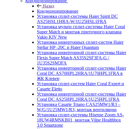
Кондиционирование
Назад
Кондиционирование
Установка сплит-системы Haier Spirit DC
AS25HSL1HRA-W/1U25HSL1FRA
Установка мульти сплит-системы Haier Coral
Super Match и монтаж приточного клапана
Vakio KIV New
Установка инверторных сплит-систем Haier
Stellar HP -20С и Haier Quantum
Установка инверторной сплит-системы Haier
Flexis Super Match AS35S2SF3FA-G /
1U35S2SM3FA
Установка инверторной сплит-системы Haier
Coral DC AS70HPL2HRA/1U70HPL1FRA в
ЖК Клевер
Установка сплит-систем Haier Coral Expert и
Casarte Eletto
Установка инверторной сплит-системы Haier
Coral DC AS25HPL2HRA/1U25HPL1FRA
Установка Casarte Triano CAS25MW1/R3 –
W/G/1U25MW1/R3, монтаж вентиляции
Установка сплит-системы Hisense Zoom AS-
18UW4RMSKB01, монтаж Vilpe Healthbox
3.0 Smartzone