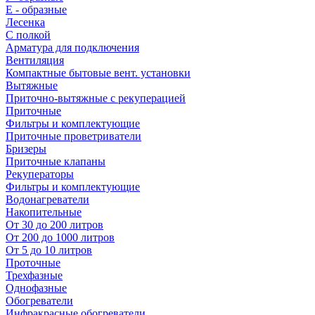
E - образные
Лесенка
С полкой
Арматура для подключения
Вентиляция
Компактные бытовые вент. установки
Вытяжные
Приточно-вытяжные с рекуперацией
Приточные
Фильтры и комплектующие
Приточные проветриватели
Бризеры
Приточные клапаны
Рекуператоры
Фильтры и комплектующие
Водонагреватели
Накопительные
От 30 до 200 литров
От 200 до 1000 литров
От 5 до 10 литров
Проточные
Трехфазные
Однофазные
Обогреватели
Инфракрасные обогреватели