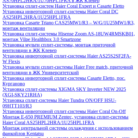
AS70HPL2HRA/1U70HPL1FRA в ЖК Клевер
Установка сплит-систем Haier Coral Expert и Casarte Eletto
Установка инверторной сплит-системы Haier Coral DC
AS25HPL2HRA/1U25HPL1FRA
Установка Casarte Triano CAS25MW1/R3 – W/G/1U25MW1/R3,
монтаж вентиляции
Установка сплит-системы Hisense Zoom AS-18UW4RMSKB01,
монтаж Vilpe Healthbox 3.0 Smartzone
Установка мульти сплит-системы, монтаж приточной
вентиляции в ЖК Клевер
Установка инверторной сплит-системы Haier AS25S2SF2FA-
W Flexis
Установка мульти сплит-системы Haier Free match, приточной
вентиляции в ЖК Университетский
Установка инверторной сплит-системы Casarte Eletto, пос.
Курганово
Установка сплит-системы XIGMA SKY Inverter NEW 2025
(XGI-SKY21RHA)
Установка сплит-системы Haier Tundra ON/OFF HSU-
09HTT103/R3
Установка инверторной сплит-системы Haier Coral On-Off
Монтаж E-650 PREMIUM Zentec, установка сплит-системы
Haier Coral AS25HPL2HRA/1U25HPL1FRA
Монтаж центральной системы охлаждения с использованием
фанкойлов Kentatsu