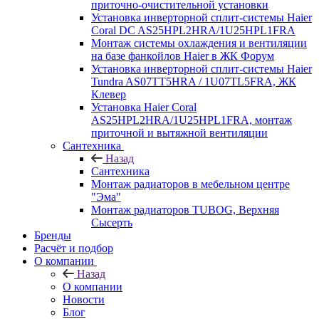
приточно-очистительной установки
Установка инверторной сплит-системы Haier
Coral DC AS25HPL2HRA/1U25HPL1FRA
Монтаж системы охлаждения и вентиляции
на базе фанкойлов Haier в ЖК Форум
Установка инверторной сплит-системы Haier
Tundra AS07TT5HRA / 1U07TL5FRA, ЖК
Клевер
Установка Haier Coral
AS25HPL2HRA/1U25HPL1FRA, монтаж
приточной и вытяжной вентиляции
Сантехника
Назад
Сантехника
Монтаж радиаторов в мебельном центре
"Эма"
Монтаж радиаторов TUBOG, Верхняя
Сысерть
Бренды
Расчёт и подбор
О компании
Назад
О компании
Новости
Блог