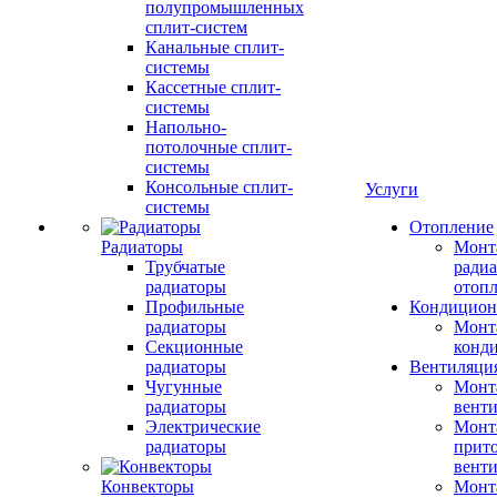
полупромышленных
сплит-систем
Канальные сплит-
системы
Кассетные сплит-
системы
Напольно-
потолочные сплит-
системы
Консольные сплит-
Услуги
системы
Отопление
Радиаторы
Монт
Трубчатые
радиа
радиаторы
отоп
Профильные
Кондицион
радиаторы
Монт
Секционные
конд
радиаторы
Вентиляци
Чугунные
Монт
радиаторы
вент
Электрические
Монт
радиаторы
прит
вент
Конвекторы
Монт