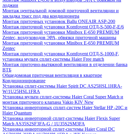
лоджии
Монтаж центральной домовой приточной вентиляции и
закладка трасс под два кондиционера
Монтаж приточных установок Ballu ONEAIR ASP-200
Монтаж приточной установки Komfovent ОТД-S-500-F-E/6
Монтаж приточной установки Minibox E-650 PREMIUM
Zentec, воздуховодов ЭРА, обвязки приточной машины
Монтаж приточной установки Minibox E-650 PREMIUM
Zentec
Монтаж приточной установки Komfovent ОТД-S-1000-F,
установка мульти сплит-системы Haier Free match
Монтаж приточно-вытяжной вентиляции в отделении банка
ВТБ
Общедомовая приточная вентиляция в квартире
Кондиционирование
Установка сплит-системы Haier Spirit DC AS25HSL1HRA-
W/1U25HSL1FRA
Установка мульти сплит-системы Haier Coral Super Match и
монтаж приточного клапана Vakio KIV New
Установка инверторных сплит-систем Haier Stellar HP -20С и
Haier Quantum
Установка инверторной сплит-системы Haier Flexis Super
Match AS35S2SF3FA-G / 1U35S2SM3FA
Установка инверторной сплит-системы Haier Coral DC