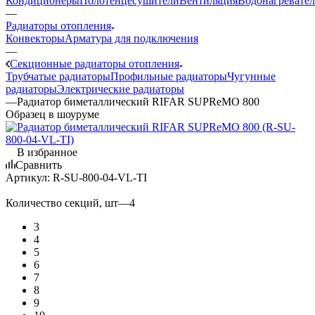
Кондиционеры
Полотенцесушители
Вентиляция
Водонагревате
—
Радиаторы отопления
Конвекторы
Арматура для подключения
—
Секционные радиаторы отопления
Трубчатые радиаторы
Профильные радиаторы
Чугунные
радиаторы
Электрические радиаторы
—
Радиатор биметаллический RIFAR SUPReMO 800
Образец в шоуруме
В избранное
Сравнить
Артикул:
R-SU-800-04-VL-TI
Количество секций, шт
—
4
3
4
5
6
7
8
9