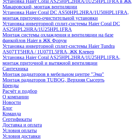
Установка Haier Coral AS25HPL2HRA/1U25HPL1FRA в ЖК
Макаровский, монтаж вентиляции
Установка Haier Coral DC AS50HPL2HRA/1U50HPL1FRA,
монтаж приточно-очистительной установки
Установка инверторной сплит-системы Haier Coral DC
AS25HPL2HRA/1U25HPL1FRA
Монтаж системы охлаждения и вентиляции на базе
фанкойлов Haier в ЖК Форум
Установка инверторной сплит-системы Haier Tundra
AS07TT5HRA / 1U07TL5FRA, ЖК Клевер
Установка Haier Coral AS25HPL2HRA/1U25HPL1FRA,
монтаж приточной и вытяжной вентиляции
Сантехника
Монтаж радиаторов в мебельном центре "Эма"
Монтаж радиаторов TUBOG, Верхняя Сысерть
Бренды
Расчёт и подбор
О компании
Новости
Блог
Команда
Сертификаты
Доставка и оплата
Условия оплаты
Условия доставки