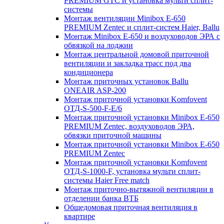
PREMIUM GTC и установка мульти сплит-
системы
Монтаж вентиляции Minibox E-650
PREMIUM Zentec и сплит-систем Haier, Ballu
Монтаж Minibox E-650 и воздуховодов ЭРА с
обвязкой на лоджии
Монтаж центральной домовой приточной
вентиляции и закладка трасс под два
кондиционера
Монтаж приточных установок Ballu
ONEAIR ASP-200
Монтаж приточной установки Komfovent
ОТД-S-500-F-E/6
Монтаж приточной установки Minibox E-650
PREMIUM Zentec, воздуховодов ЭРА,
обвязки приточной машины
Монтаж приточной установки Minibox E-650
PREMIUM Zentec
Монтаж приточной установки Komfovent
ОТД-S-1000-F, установка мульти сплит-
системы Haier Free match
Монтаж приточно-вытяжной вентиляции в
отделении банка ВТБ
Общедомовая приточная вентиляция в
квартире