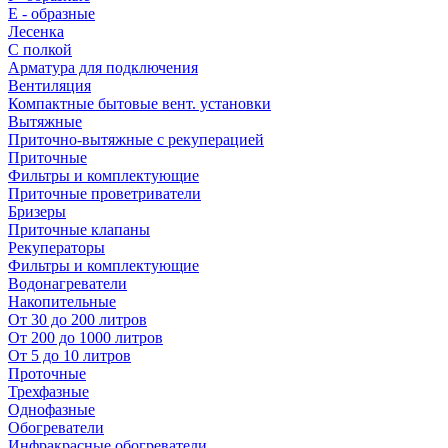
E - образные
Лесенка
С полкой
Арматура для подключения
Вентиляция
Компактные бытовые вент. установки
Вытяжные
Приточно-вытяжные с рекуперацией
Приточные
Фильтры и комплектующие
Приточные проветриватели
Бризеры
Приточные клапаны
Рекуператоры
Фильтры и комплектующие
Водонагреватели
Накопительные
От 30 до 200 литров
От 200 до 1000 литров
От 5 до 10 литров
Проточные
Трехфазные
Однофазные
Обогреватели
Инфракрасные обогреватели