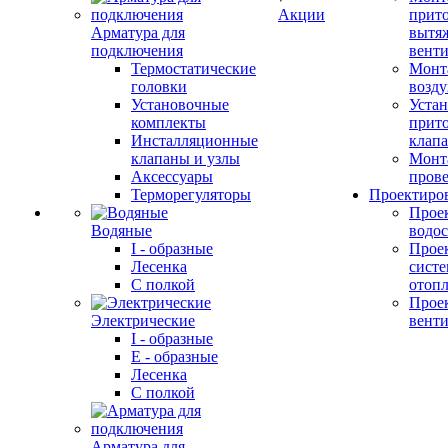
Акции
прит
Арматура для
вытя
подключения
вент
Термостатические
Монт
головки
возду
Установочные
Устан
комплекты
прит
Инсталляционные
клап
клапаны и узлы
Монт
Аксессуары
прове
Терморегуляторы
Проектиро
Прое
Водяные
водо
I - образные
Прое
Лесенка
сист
С полкой
отоп
Прое
Электрические
вент
I - образные
E - образные
Лесенка
С полкой
Арматура для