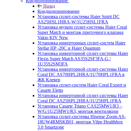
Кондиционирование
Назад
Кондиционирование
Установка сплит-системы Haier Spirit DC
AS25HSL1HRA-W/1U25HSL1FRA
Установка мульти сплит-системы Haier Coral
Super Match и монтаж приточного клапана
Vakio KIV New
Установка инверторных сплит-систем Haier
Stellar HP -20С и Haier Quantum
Установка инверторной сплит-системы Haier
Flexis Super Match AS35S2SF3FA-G /
1U35S2SM3FA
Установка инверторной сплит-системы Haier
Coral DC AS70HPL2HRA/1U70HPL1FRA в
ЖК Клевер
Установка сплит-систем Haier Coral Expert и
Casarte Eletto
Установка инверторной сплит-системы Haier
Coral DC AS25HPL2HRA/1U25HPL1FRA
Установка Casarte Triano CAS25MW1/R3 –
W/G/1U25MW1/R3, монтаж вентиляции
Установка сплит-системы Hisense Zoom AS-
18UW4RMSKB01, монтаж Vilpe Healthbox
3.0 Smartzone