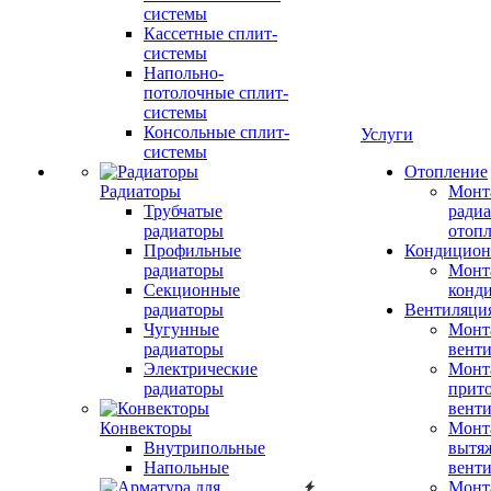
системы
Кассетные сплит-
системы
Напольно-
потолочные сплит-
системы
Консольные сплит-
Услуги
системы
Отопление
Радиаторы
Монт
Трубчатые
радиа
радиаторы
отоп
Профильные
Кондицион
радиаторы
Монт
Секционные
конд
радиаторы
Вентиляци
Чугунные
Монт
радиаторы
вент
Электрические
Монт
радиаторы
прит
вент
Конвекторы
Монт
Внутрипольные
вытя
Напольные
вент
Монт