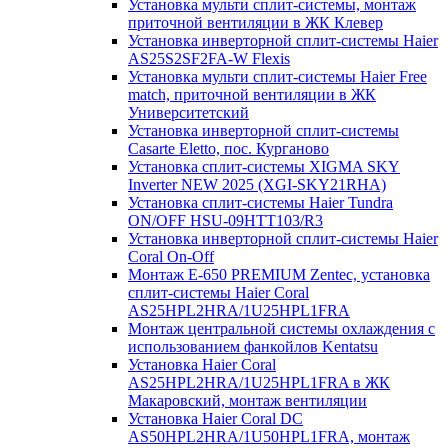
Установка мульти сплит-системы, монтаж
приточной вентиляции в ЖК Клевер
Установка инверторной сплит-системы Haier
AS25S2SF2FA-W Flexis
Установка мульти сплит-системы Haier Free
match, приточной вентиляции в ЖК
Университетский
Установка инверторной сплит-системы
Casarte Eletto, пос. Курганово
Установка сплит-системы XIGMA SKY
Inverter NEW 2025 (XGI-SKY21RHA)
Установка сплит-системы Haier Tundra
ON/OFF HSU-09HTT103/R3
Установка инверторной сплит-системы Haier
Coral On-Off
Монтаж E-650 PREMIUM Zentec, установка
сплит-системы Haier Coral
AS25HPL2HRA/1U25HPL1FRA
Монтаж центральной системы охлаждения с
использованием фанкойлов Kentatsu
Установка Haier Coral
AS25HPL2HRA/1U25HPL1FRA в ЖК
Макаровский, монтаж вентиляции
Установка Haier Coral DC
AS50HPL2HRA/1U50HPL1FRA, монтаж