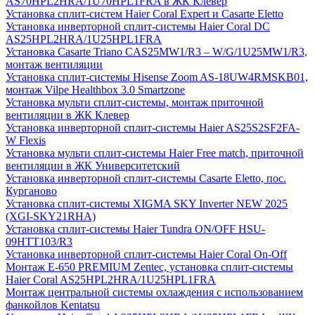
AS70HPL2HRA/1U70HPL1FRA в ЖК Клевер
Установка сплит-систем Haier Coral Expert и Casarte Eletto
Установка инверторной сплит-системы Haier Coral DC
AS25HPL2HRA/1U25HPL1FRA
Установка Casarte Triano CAS25MW1/R3 – W/G/1U25MW1/R3,
монтаж вентиляции
Установка сплит-системы Hisense Zoom AS-18UW4RMSKB01,
монтаж Vilpe Healthbox 3.0 Smartzone
Установка мульти сплит-системы, монтаж приточной
вентиляции в ЖК Клевер
Установка инверторной сплит-системы Haier AS25S2SF2FA-
W Flexis
Установка мульти сплит-системы Haier Free match, приточной
вентиляции в ЖК Университетский
Установка инверторной сплит-системы Casarte Eletto, пос.
Курганово
Установка сплит-системы XIGMA SKY Inverter NEW 2025
(XGI-SKY21RHA)
Установка сплит-системы Haier Tundra ON/OFF HSU-
09HTT103/R3
Установка инверторной сплит-системы Haier Coral On-Off
Монтаж E-650 PREMIUM Zentec, установка сплит-системы
Haier Coral AS25HPL2HRA/1U25HPL1FRA
Монтаж центральной системы охлаждения с использованием
фанкойлов Kentatsu