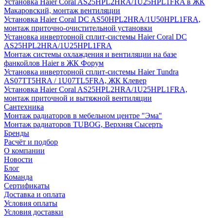
Установка Haier Coral AS25HPL2HRA/1U25HPL1FRA в ЖК
Макаровский, монтаж вентиляции
Установка Haier Coral DC AS50HPL2HRA/1U50HPL1FRA,
монтаж приточно-очистительной установки
Установка инверторной сплит-системы Haier Coral DC
AS25HPL2HRA/1U25HPL1FRA
Монтаж системы охлаждения и вентиляции на базе
фанкойлов Haier в ЖК Форум
Установка инверторной сплит-системы Haier Tundra
AS07TT5HRA / 1U07TL5FRA, ЖК Клевер
Установка Haier Coral AS25HPL2HRA/1U25HPL1FRA,
монтаж приточной и вытяжной вентиляции
Сантехника
Монтаж радиаторов в мебельном центре "Эма"
Монтаж радиаторов TUBOG, Верхняя Сысерть
Бренды
Расчёт и подбор
О компании
Новости
Блог
Команда
Сертификаты
Доставка и оплата
Условия оплаты
Условия доставки