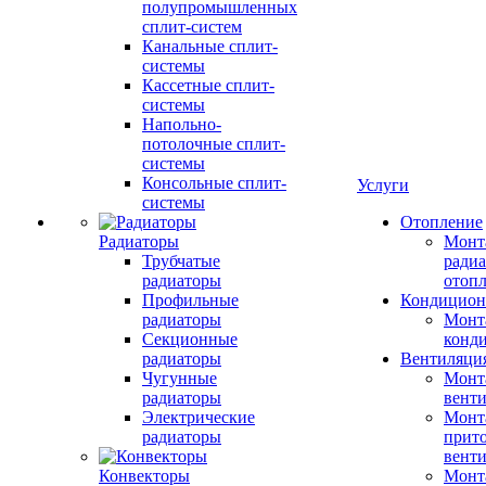
полупромышленных
сплит-систем
Канальные сплит-
системы
Кассетные сплит-
системы
Напольно-
потолочные сплит-
системы
Консольные сплит-
Услуги
системы
Отопление
Радиаторы
Монт
Трубчатые
радиа
радиаторы
отоп
Профильные
Кондицион
радиаторы
Монт
Секционные
конд
радиаторы
Вентиляци
Чугунные
Монт
радиаторы
вент
Электрические
Монт
радиаторы
прит
вент
Конвекторы
Монт