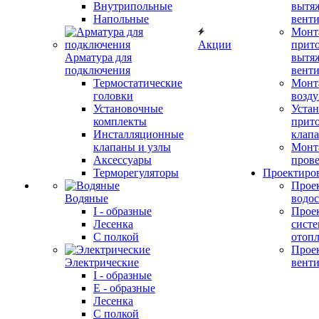
Внутрипольные
вытя
Напольные
вент
Монт
Акции
прит
Арматура для
вытя
подключения
вент
Термостатические
Монт
головки
возду
Установочные
Устан
комплекты
прит
Инсталляционные
клап
клапаны и узлы
Монт
Аксессуары
прове
Терморегуляторы
Проектиро
Прое
Водяные
водо
I - образные
Прое
Лесенка
сист
С полкой
отоп
Прое
Электрические
вент
I - образные
E - образные
Лесенка
С полкой