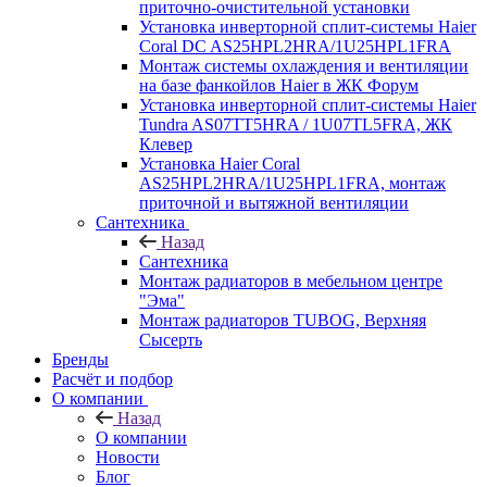
приточно-очистительной установки
Установка инверторной сплит-системы Haier
Coral DC AS25HPL2HRA/1U25HPL1FRA
Монтаж системы охлаждения и вентиляции
на базе фанкойлов Haier в ЖК Форум
Установка инверторной сплит-системы Haier
Tundra AS07TT5HRA / 1U07TL5FRA, ЖК
Клевер
Установка Haier Coral
AS25HPL2HRA/1U25HPL1FRA, монтаж
приточной и вытяжной вентиляции
Сантехника
Назад
Сантехника
Монтаж радиаторов в мебельном центре
"Эма"
Монтаж радиаторов TUBOG, Верхняя
Сысерть
Бренды
Расчёт и подбор
О компании
Назад
О компании
Новости
Блог