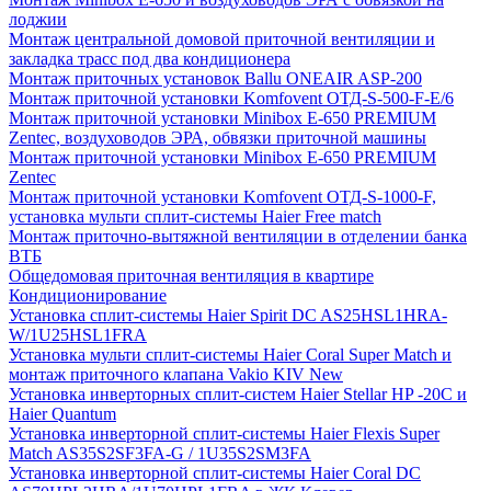
лоджии
Монтаж центральной домовой приточной вентиляции и
закладка трасс под два кондиционера
Монтаж приточных установок Ballu ONEAIR ASP-200
Монтаж приточной установки Komfovent ОТД-S-500-F-E/6
Монтаж приточной установки Minibox E-650 PREMIUM
Zentec, воздуховодов ЭРА, обвязки приточной машины
Монтаж приточной установки Minibox E-650 PREMIUM
Zentec
Монтаж приточной установки Komfovent ОТД-S-1000-F,
установка мульти сплит-системы Haier Free match
Монтаж приточно-вытяжной вентиляции в отделении банка
ВТБ
Общедомовая приточная вентиляция в квартире
Кондиционирование
Установка сплит-системы Haier Spirit DC AS25HSL1HRA-
W/1U25HSL1FRA
Установка мульти сплит-системы Haier Coral Super Match и
монтаж приточного клапана Vakio KIV New
Установка инверторных сплит-систем Haier Stellar HP -20С и
Haier Quantum
Установка инверторной сплит-системы Haier Flexis Super
Match AS35S2SF3FA-G / 1U35S2SM3FA
Установка инверторной сплит-системы Haier Coral DC