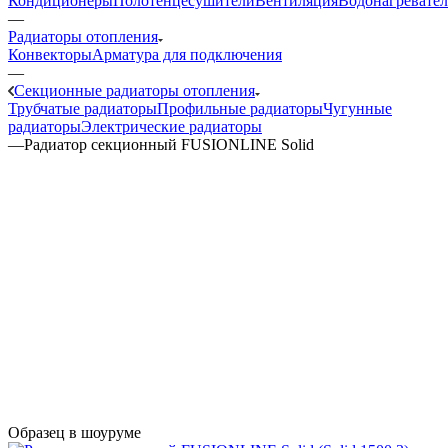
Кондиционеры
Полотенцесушители
Вентиляция
Водонагревате
—
Радиаторы отопления
Конвекторы
Арматура для подключения
—
Секционные радиаторы отопления
Трубчатые радиаторы
Профильные радиаторы
Чугунные
радиаторы
Электрические радиаторы
—
Радиатор секционный FUSIONLINE Solid
Образец в шоуруме