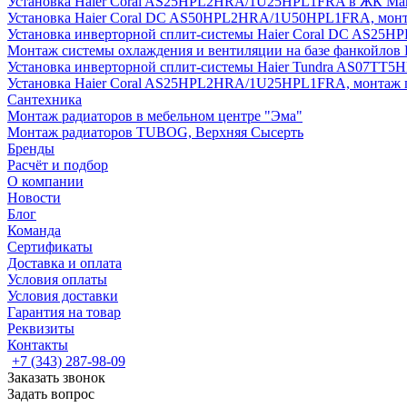
Установка Haier Coral AS25HPL2HRA/1U25HPL1FRA в ЖК Мак
Установка Haier Coral DC AS50HPL2HRA/1U50HPL1FRA, монт
Установка инверторной сплит-системы Haier Coral DC AS2
Монтаж системы охлаждения и вентиляции на базе фанкойлов
Установка инверторной сплит-системы Haier Tundra AS07TT
Установка Haier Coral AS25HPL2HRA/1U25HPL1FRA, монтаж 
Сантехника
Монтаж радиаторов в мебельном центре "Эма"
Монтаж радиаторов TUBOG, Верхняя Сысерть
Бренды
Расчёт и подбор
О компании
Новости
Блог
Команда
Сертификаты
Доставка и оплата
Условия оплаты
Условия доставки
Гарантия на товар
Реквизиты
Контакты
+7 (343) 287-98-09
Заказать звонок
Задать вопрос