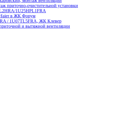
аровский, монтаж вентиляции
аж приточно-очистительной установки
5HPL2HRA/1U25HPL1FRA
 Haier в ЖК Форум
5HRA / 1U07TL5FRA, ЖК Клевер
приточной и вытяжной вентиляции