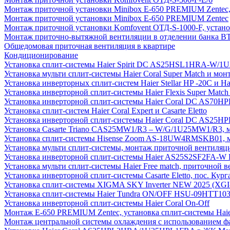
Монтаж приточной установки Minibox E-650 PREMIUM Zentec,
Монтаж приточной установки Minibox E-650 PREMIUM Zentec
Монтаж приточной установки Komfovent ОТД-S-1000-F, установ
Монтаж приточно-вытяжной вентиляции в отделении банка В
Общедомовая приточная вентиляция в квартире
Кондиционирование
Установка сплит-системы Haier Spirit DC AS25HSL1HRA-W/
Установка мульти сплит-системы Haier Coral Super Match и мо
Установка инверторных сплит-систем Haier Stellar HP -20С и H
Установка инверторной сплит-системы Haier Flexis Super Ma
Установка инверторной сплит-системы Haier Coral DC AS7
Установка сплит-систем Haier Coral Expert и Casarte Eletto
Установка инверторной сплит-системы Haier Coral DC AS2
Установка Casarte Triano CAS25MW1/R3 – W/G/1U25MW1/R3, 
Установка сплит-системы Hisense Zoom AS-18UW4RMSKB01, мон
Установка мульти сплит-системы, монтаж приточной вентиляц
Установка инверторной сплит-системы Haier AS25S2SF2FA-W F
Установка мульти сплит-системы Haier Free match, приточной
Установка инверторной сплит-системы Casarte Eletto, пос. Кург
Установка сплит-системы XIGMA SKY Inverter NEW 2025 (X
Установка сплит-системы Haier Tundra ON/OFF HSU-09HTT10
Установка инверторной сплит-системы Haier Coral On-Off
Монтаж E-650 PREMIUM Zentec, установка сплит-системы H
Монтаж центральной системы охлаждения с использованием фа