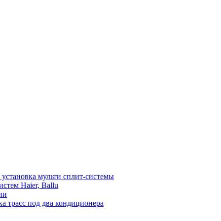
установка мульти сплит-системы
тем Haier, Ballu
ии
а трасс под два кондиционера