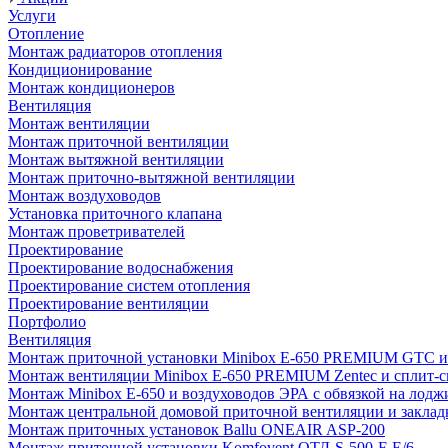
Услуги
Отопление
Монтаж радиаторов отопления
Кондиционирование
Монтаж кондиционеров
Вентиляция
Монтаж вентиляции
Монтаж приточной вентиляции
Монтаж вытяжной вентиляции
Монтаж приточно-вытяжной вентиляции
Монтаж воздуховодов
Установка приточного клапана
Монтаж проветривателей
Проектирование
Проектирование водоснабжения
Проектирование систем отопления
Проектирование вентиляции
Портфолио
Вентиляция
Монтаж приточной установки Minibox E-650 PREMIUM GTC и 
Монтаж вентиляции Minibox E-650 PREMIUM Zentec и сплит-сис
Монтаж Minibox E-650 и воздуховодов ЭРА с обвязкой на лодж
Монтаж центральной домовой приточной вентиляции и закладк
Монтаж приточных установок Ballu ONEAIR ASP-200
Монтаж приточной установки Komfovent ОТД-S-500-F-E/6