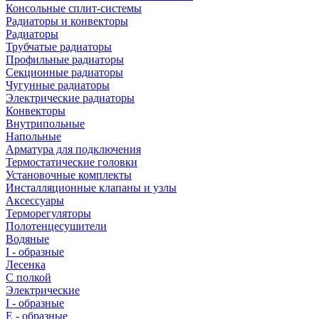
Консольные сплит-системы
Радиаторы и конвекторы
Радиаторы
Трубчатые радиаторы
Профильные радиаторы
Секционные радиаторы
Чугунные радиаторы
Электрические радиаторы
Конвекторы
Внутрипольные
Напольные
Арматура для подключения
Термостатические головки
Установочные комплекты
Инсталляционные клапаны и узлы
Аксессуары
Терморегуляторы
Полотенцесушители
Водяные
I - образные
Лесенка
С полкой
Электрические
I - образные
E - образные