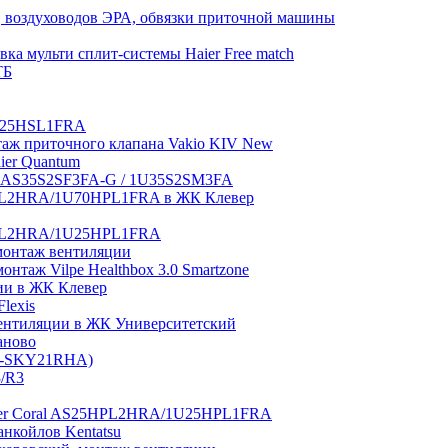
 воздуховодов ЭРА, обвязки приточной машины
ка мульти сплит-системы Haier Free match
ТБ
1U25HSL1FRA
нтаж приточного клапана Vakio KIV New
aier Quantum
tch AS35S2SF3FA-G / 1U35S2SM3FA
0HPL2HRA/1U70HPL1FRA в ЖК Клевер
5HPL2HRA/1U25HPL1FRA
монтаж вентиляции
таж Vilpe Healthbox 3.0 Smartzone
ии в ЖК Клевер
lexis
 вентиляции в ЖК Университетский
аново
GI-SKY21RHA)
3/R3
aier Coral AS25HPL2HRA/1U25HPL1FRA
нкойлов Kentatsu