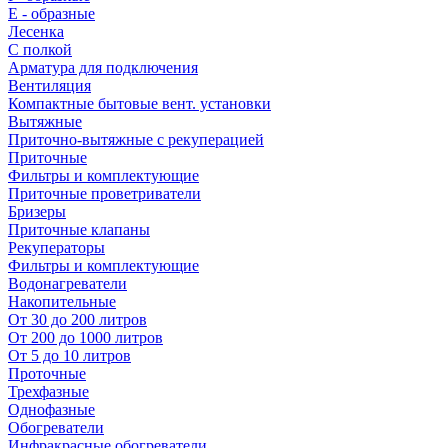
E - образные
Лесенка
С полкой
Арматура для подключения
Вентиляция
Компактные бытовые вент. установки
Вытяжные
Приточно-вытяжные с рекуперацией
Приточные
Фильтры и комплектующие
Приточные проветриватели
Бризеры
Приточные клапаны
Рекуператоры
Фильтры и комплектующие
Водонагреватели
Накопительные
От 30 до 200 литров
От 200 до 1000 литров
От 5 до 10 литров
Проточные
Трехфазные
Однофазные
Обогреватели
Инфракрасные обогреватели