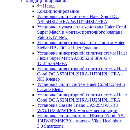
Кондиционирование
Назад
Кондиционирование
Установка сплит-системы Haier Spirit DC
AS25HSL1HRA-W/1U25HSL1FRA
Установка мульти сплит-системы Haier Coral
Super Match и монтаж приточного клапана
Vakio KIV New
Установка инверторных сплит-систем Haier
Stellar HP -20С и Haier Quantum
Установка инверторной сплит-системы Haier
Flexis Super Match AS35S2SF3FA-G /
1U35S2SM3FA
Установка инверторной сплит-системы Haier
Coral DC AS70HPL2HRA/1U70HPL1FRA в
ЖК Клевер
Установка сплит-систем Haier Coral Expert и
Casarte Eletto
Установка инверторной сплит-системы Haier
Coral DC AS25HPL2HRA/1U25HPL1FRA
Установка Casarte Triano CAS25MW1/R3 –
W/G/1U25MW1/R3, монтаж вентиляции
Установка сплит-системы Hisense Zoom AS-
18UW4RMSKB01, монтаж Vilpe Healthbox
3.0 Smartzone