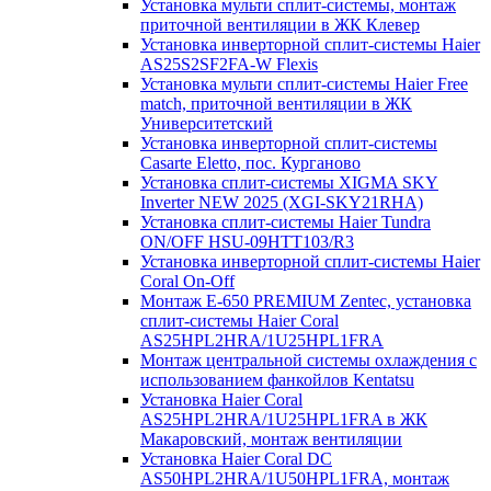
Установка мульти сплит-системы, монтаж
приточной вентиляции в ЖК Клевер
Установка инверторной сплит-системы Haier
AS25S2SF2FA-W Flexis
Установка мульти сплит-системы Haier Free
match, приточной вентиляции в ЖК
Университетский
Установка инверторной сплит-системы
Casarte Eletto, пос. Курганово
Установка сплит-системы XIGMA SKY
Inverter NEW 2025 (XGI-SKY21RHA)
Установка сплит-системы Haier Tundra
ON/OFF HSU-09HTT103/R3
Установка инверторной сплит-системы Haier
Coral On-Off
Монтаж E-650 PREMIUM Zentec, установка
сплит-системы Haier Coral
AS25HPL2HRA/1U25HPL1FRA
Монтаж центральной системы охлаждения с
использованием фанкойлов Kentatsu
Установка Haier Coral
AS25HPL2HRA/1U25HPL1FRA в ЖК
Макаровский, монтаж вентиляции
Установка Haier Coral DC
AS50HPL2HRA/1U50HPL1FRA, монтаж