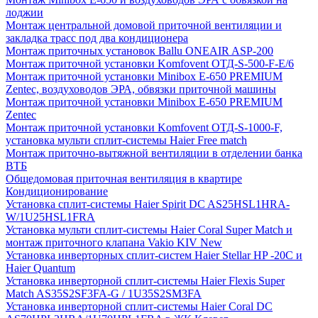
лоджии
Монтаж центральной домовой приточной вентиляции и
закладка трасс под два кондиционера
Монтаж приточных установок Ballu ONEAIR ASP-200
Монтаж приточной установки Komfovent ОТД-S-500-F-E/6
Монтаж приточной установки Minibox E-650 PREMIUM
Zentec, воздуховодов ЭРА, обвязки приточной машины
Монтаж приточной установки Minibox E-650 PREMIUM
Zentec
Монтаж приточной установки Komfovent ОТД-S-1000-F,
установка мульти сплит-системы Haier Free match
Монтаж приточно-вытяжной вентиляции в отделении банка
ВТБ
Общедомовая приточная вентиляция в квартире
Кондиционирование
Установка сплит-системы Haier Spirit DC AS25HSL1HRA-
W/1U25HSL1FRA
Установка мульти сплит-системы Haier Coral Super Match и
монтаж приточного клапана Vakio KIV New
Установка инверторных сплит-систем Haier Stellar HP -20С и
Haier Quantum
Установка инверторной сплит-системы Haier Flexis Super
Match AS35S2SF3FA-G / 1U35S2SM3FA
Установка инверторной сплит-системы Haier Coral DC