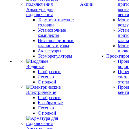
Акции
прит
Арматура для
вытя
подключения
вент
Термостатические
Монт
головки
возду
Установочные
Устан
комплекты
прит
Инсталляционные
клап
клапаны и узлы
Монт
Аксессуары
прове
Терморегуляторы
Проектиро
Прое
Водяные
водо
I - образные
Прое
Лесенка
сист
С полкой
отоп
Прое
Электрические
вент
I - образные
E - образные
Лесенка
С полкой
Арматура для