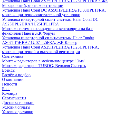
Установка Haier Coral AS25HPL2HRA/1U25HPL1FRA в ЖК
Макаровский, монтаж вентиляции
Установка Haier Coral DC AS50HPL2HRA/1U50HPL1FRA,
монтаж приточно-очистительной установки
Установка инверторной сплит-системы Haier Coral DC
AS25HPL2HRA/1U25HPL1FRA
Монтаж системы охлаждения и вентиляции на базе
фанкойлов Haier в ЖК Форум
Установка инверторной сплит-системы Haier Tundra
AS07TT5HRA / 1U07TL5FRA, ЖК Клевер
Установка Haier Coral AS25HPL2HRA/1U25HPL1FRA,
монтаж приточной и вытяжной вентиляции
Сантехника
Монтаж радиаторов в мебельном центре "Эма"
Монтаж радиаторов TUBOG, Верхняя Сысерть
Бренды
Расчёт и подбор
О компании
Новости
Блог
Команда
Сертификаты
Доставка и оплата
Условия оплаты
Условия доставки