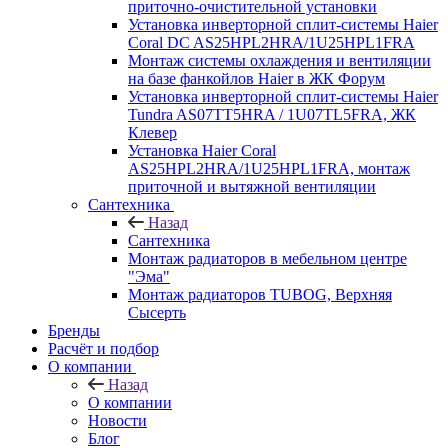
приточно-очистительной установки
Установка инверторной сплит-системы Haier
Coral DC AS25HPL2HRA/1U25HPL1FRA
Монтаж системы охлаждения и вентиляции
на базе фанкойлов Haier в ЖК Форум
Установка инверторной сплит-системы Haier
Tundra AS07TT5HRA / 1U07TL5FRA, ЖК
Клевер
Установка Haier Coral
AS25HPL2HRA/1U25HPL1FRA, монтаж
приточной и вытяжной вентиляции
Сантехника
Назад
Сантехника
Монтаж радиаторов в мебельном центре
"Эма"
Монтаж радиаторов TUBOG, Верхняя
Сысерть
Бренды
Расчёт и подбор
О компании
Назад
О компании
Новости
Блог