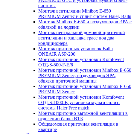
PREMIUM GTC и установка мульти сплит-
системы
Монтаж вентиляции Minibox E-650
PREMIUM Zentec и сплит-систем Haier, Ballu
Монтаж Minibox E-650 и воздуховодов ЭРА с
обвязкой на лоджии
Монтаж центральной домовой приточной
вентиляции и закладка трасс под два
кондиционера
Монтаж приточных установок Ballu
ONEAIR ASP-200
Монтаж приточной установки Komfovent
ОТД-S-500-F-E/6
Монтаж приточной установки Minibox E-650
PREMIUM Zentec, воздуховодов ЭРА,
обвязки приточной машины
Монтаж приточной установки Minibox E-650
PREMIUM Zentec
Монтаж приточной установки Komfovent
ОТД-S-1000-F, установка мульти сплит-
системы Haier Free match
Монтаж приточно-вытяжной вентиляции в
отделении банка ВТБ
Общедомовая приточная вентиляция в
квартире