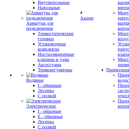
Внутрипольные
вытя
Напольные
вент
Монт
Акции
прит
Арматура для
вытя
подключения
вент
Термостатические
Монт
головки
возду
Установочные
Устан
комплекты
прит
Инсталляционные
клап
клапаны и узлы
Монт
Аксессуары
прове
Терморегуляторы
Проектиро
Прое
Водяные
водо
I - образные
Прое
Лесенка
сист
С полкой
отоп
Прое
Электрические
вент
I - образные
E - образные
Лесенка
С полкой