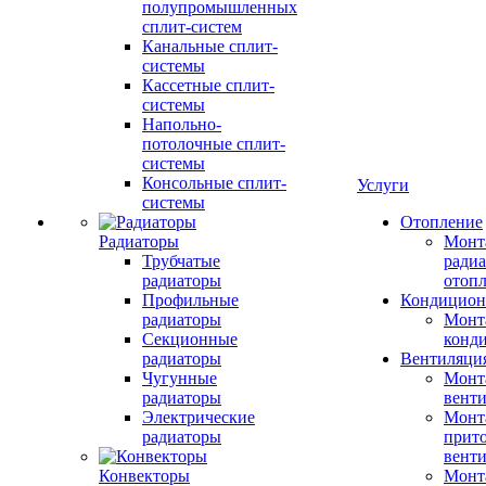
полупромышленных
сплит-систем
Канальные сплит-
системы
Кассетные сплит-
системы
Напольно-
потолочные сплит-
системы
Консольные сплит-
Услуги
системы
Отопление
Радиаторы
Монт
Трубчатые
радиа
радиаторы
отоп
Профильные
Кондицион
радиаторы
Монт
Секционные
конд
радиаторы
Вентиляци
Чугунные
Монт
радиаторы
вент
Электрические
Монт
радиаторы
прит
вент
Конвекторы
Монт