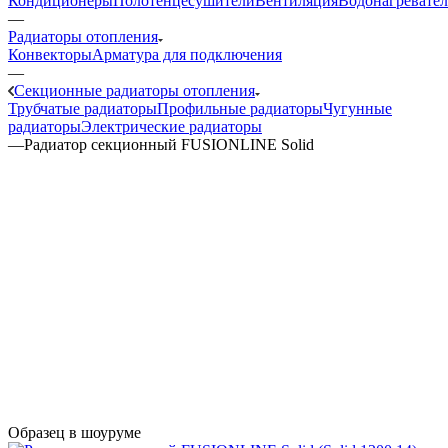
Кондиционеры
Полотенцесушители
Вентиляция
Водонагревате
—
Радиаторы отопления
Конвекторы
Арматура для подключения
—
Секционные радиаторы отопления
Трубчатые радиаторы
Профильные радиаторы
Чугунные
радиаторы
Электрические радиаторы
—
Радиатор секционный FUSIONLINE Solid
Образец в шоуруме