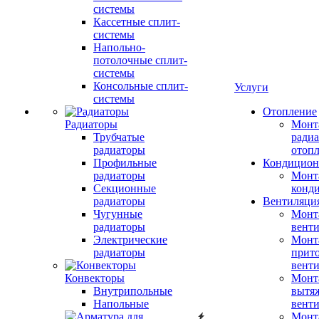
системы
Кассетные сплит-
системы
Напольно-
потолочные сплит-
системы
Консольные сплит-
Услуги
системы
Отопление
Радиаторы
Монт
Трубчатые
радиа
радиаторы
отоп
Профильные
Кондицион
радиаторы
Монт
Секционные
конд
радиаторы
Вентиляци
Чугунные
Монт
радиаторы
вент
Электрические
Монт
радиаторы
прит
вент
Конвекторы
Монт
Внутрипольные
вытя
Напольные
вент
Монт