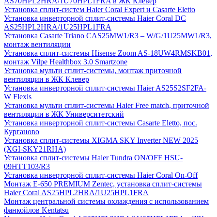
AS70HPL2HRA/1U70HPL1FRA в ЖК Клевер
Установка сплит-систем Haier Coral Expert и Casarte Eletto
Установка инверторной сплит-системы Haier Coral DC
AS25HPL2HRA/1U25HPL1FRA
Установка Casarte Triano CAS25MW1/R3 – W/G/1U25MW1/R3,
монтаж вентиляции
Установка сплит-системы Hisense Zoom AS-18UW4RMSKB01,
монтаж Vilpe Healthbox 3.0 Smartzone
Установка мульти сплит-системы, монтаж приточной
вентиляции в ЖК Клевер
Установка инверторной сплит-системы Haier AS25S2SF2FA-
W Flexis
Установка мульти сплит-системы Haier Free match, приточной
вентиляции в ЖК Университетский
Установка инверторной сплит-системы Casarte Eletto, пос.
Курганово
Установка сплит-системы XIGMA SKY Inverter NEW 2025
(XGI-SKY21RHA)
Установка сплит-системы Haier Tundra ON/OFF HSU-
09HTT103/R3
Установка инверторной сплит-системы Haier Coral On-Off
Монтаж E-650 PREMIUM Zentec, установка сплит-системы
Haier Coral AS25HPL2HRA/1U25HPL1FRA
Монтаж центральной системы охлаждения с использованием
фанкойлов Kentatsu