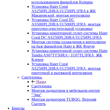
использованием фанкойлов Kentatsu
Установка Haier Coral
AS25HPL2HRA/1U25HPL1FRA в ЖК
Макаровский, монтаж вентиляции
Установка Haier Coral DC
AS50HPL2HRA/1U50HPL1FRA, монтаж
приточно-очистительной установки
Установка инверторной сплит-системы Haier
Coral DC AS25HPL2HRA/1U25HPL1FRA
Монтаж системы охлаждения и вентиляции
на базе фанкойлов Haier в ЖК Форум
Установка инверторной сплит-системы Haier
Tundra AS07TT5HRA / 1U07TL5FRA, ЖК
Клевер
Установка Haier Coral
AS25HPL2HRA/1U25HPL1FRA, монтаж
приточной и вытяжной вентиляции
Сантехника
Назад
Сантехника
Монтаж радиаторов в мебельном центре
"Эма"
Монтаж радиаторов TUBOG, Верхняя
Сысерть
Бренды