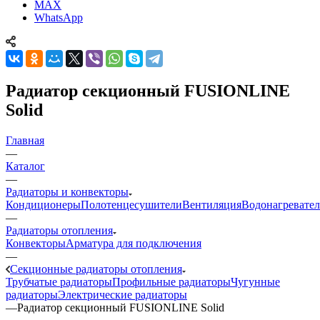
MAX
WhatsApp
Радиатор секционный FUSIONLINE
Solid
Главная
—
Каталог
—
Радиаторы и конвекторы
Кондиционеры
Полотенцесушители
Вентиляция
Водонагревате
—
Радиаторы отопления
Конвекторы
Арматура для подключения
—
Секционные радиаторы отопления
Трубчатые радиаторы
Профильные радиаторы
Чугунные
радиаторы
Электрические радиаторы
—
Радиатор секционный FUSIONLINE Solid