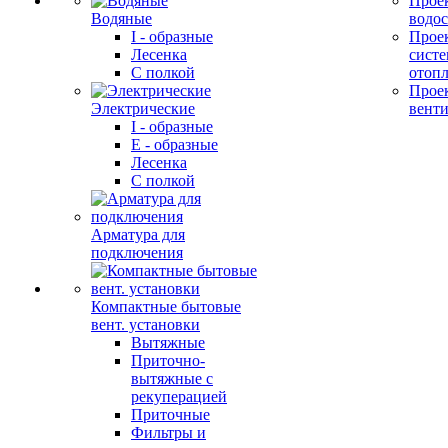
Прое
Водяные
водо
I - образные
Прое
Лесенка
сист
С полкой
отоп
Прое
Электрические
вент
I - образные
E - образные
Лесенка
С полкой
Арматура для
подключения
Компактные бытовые
вент. установки
Вытяжные
Приточно-
вытяжные с
рекуперацией
Приточные
Фильтры и