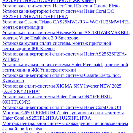
AS70HPL2HRA/1U70HPL1FRA в ЖК Клевер
Установка сплит-систем Haier Coral Expert и Casarte Eletto
Установка инверторной сплит-системы Haier Coral DC
AS25HPL2HRA/1U25HPL1FRA
Установка Casarte Triano CAS25MW1/R3 – W/G/1U25MW1/R3,
монтаж вентиляции
Установка сплит-системы Hisense Zoom AS-18UW4RMSKB01,
монтаж Vilpe Healthbox 3.0 Smartzone
Установка мульти сплит-системы, монтаж приточной
вентиляции в ЖК Клевер
Установка инверторной сплит-системы Haier AS25S2SF2FA-
W Flexis
Установка мульти сплит-системы Haier Free match, приточной
вентиляции в ЖК Университетский
Установка инверторной сплит-системы Casarte Eletto, пос.
Курганово
Установка сплит-системы XIGMA SKY Inverter NEW 2025
(XGI-SKY21RHA)
Установка сплит-системы Haier Tundra ON/OFF HSU-
09HTT103/R3
Установка инверторной сплит-системы Haier Coral On-Off
Монтаж E-650 PREMIUM Zentec, установка сплит-системы
Haier Coral AS25HPL2HRA/1U25HPL1FRA
Монтаж центральной системы охлаждения с использованием
фанкойлов Kentatsu