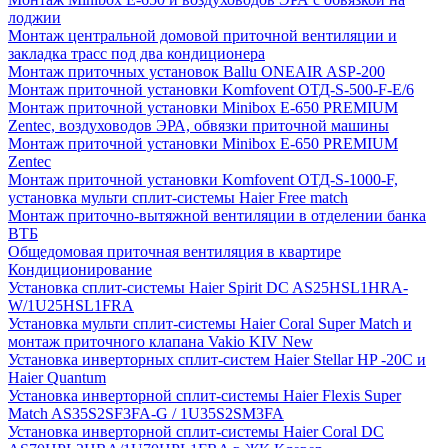
лоджии
Монтаж центральной домовой приточной вентиляции и
закладка трасс под два кондиционера
Монтаж приточных установок Ballu ONEAIR ASP-200
Монтаж приточной установки Komfovent ОТД-S-500-F-E/6
Монтаж приточной установки Minibox E-650 PREMIUM
Zentec, воздуховодов ЭРА, обвязки приточной машины
Монтаж приточной установки Minibox E-650 PREMIUM
Zentec
Монтаж приточной установки Komfovent ОТД-S-1000-F,
установка мульти сплит-системы Haier Free match
Монтаж приточно-вытяжной вентиляции в отделении банка
ВТБ
Общедомовая приточная вентиляция в квартире
Кондиционирование
Установка сплит-системы Haier Spirit DC AS25HSL1HRA-
W/1U25HSL1FRA
Установка мульти сплит-системы Haier Coral Super Match и
монтаж приточного клапана Vakio KIV New
Установка инверторных сплит-систем Haier Stellar HP -20С и
Haier Quantum
Установка инверторной сплит-системы Haier Flexis Super
Match AS35S2SF3FA-G / 1U35S2SM3FA
Установка инверторной сплит-системы Haier Coral DC