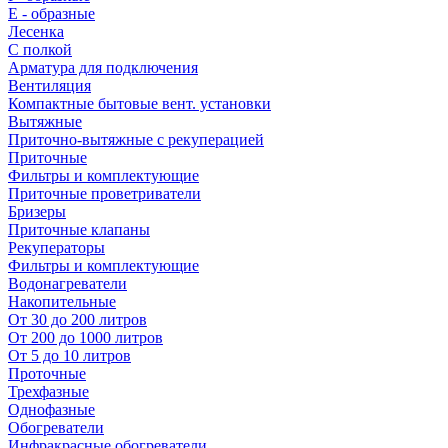
E - образные
Лесенка
С полкой
Арматура для подключения
Вентиляция
Компактные бытовые вент. установки
Вытяжные
Приточно-вытяжные с рекуперацией
Приточные
Фильтры и комплектующие
Приточные проветриватели
Бризеры
Приточные клапаны
Рекуператоры
Фильтры и комплектующие
Водонагреватели
Накопительные
От 30 до 200 литров
От 200 до 1000 литров
От 5 до 10 литров
Проточные
Трехфазные
Однофазные
Обогреватели
Инфракрасные обогреватели