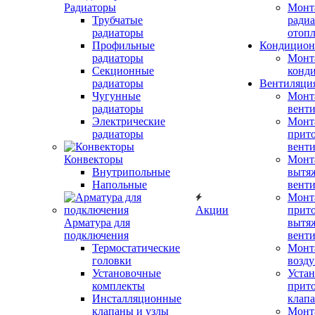
Радиаторы
Монт
Трубчатые
радиа
радиаторы
отоп
Профильные
Кондицион
радиаторы
Монт
Секционные
конд
радиаторы
Вентиляци
Чугунные
Монт
радиаторы
вент
Электрические
Монт
радиаторы
прит
вент
Конвекторы
Монт
Внутрипольные
вытя
Напольные
вент
Монт
Акции
прит
Арматура для
вытя
подключения
вент
Термостатические
Монт
головки
возду
Установочные
Устан
комплекты
прит
Инсталляционные
клап
клапаны и узлы
Монт