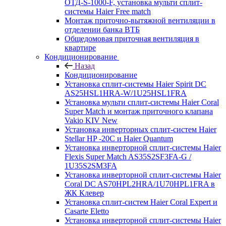
ОТД-S-1000-F, установка мульти сплит-
системы Haier Free match
Монтаж приточно-вытяжной вентиляции в
отделении банка ВТБ
Общедомовая приточная вентиляция в
квартире
Кондиционирование
Назад
Кондиционирование
Установка сплит-системы Haier Spirit DC
AS25HSL1HRA-W/1U25HSL1FRA
Установка мульти сплит-системы Haier Coral
Super Match и монтаж приточного клапана
Vakio KIV New
Установка инверторных сплит-систем Haier
Stellar HP -20С и Haier Quantum
Установка инверторной сплит-системы Haier
Flexis Super Match AS35S2SF3FA-G /
1U35S2SM3FA
Установка инверторной сплит-системы Haier
Coral DC AS70HPL2HRA/1U70HPL1FRA в
ЖК Клевер
Установка сплит-систем Haier Coral Expert и
Casarte Eletto
Установка инверторной сплит-системы Haier