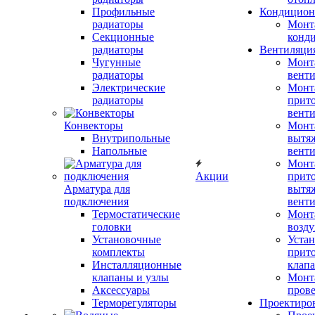
Профильные
Кондицион
радиаторы
Монт
Секционные
конд
радиаторы
Вентиляци
Чугунные
Монт
радиаторы
вент
Электрические
Монт
радиаторы
прит
вент
Конвекторы
Монт
Внутрипольные
вытя
Напольные
вент
Монт
Акции
прит
Арматура для
вытя
подключения
вент
Термостатические
Монт
головки
возду
Установочные
Устан
комплекты
прит
Инсталляционные
клап
клапаны и узлы
Монт
Аксессуары
прове
Терморегуляторы
Проектиро