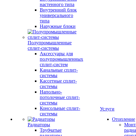
настенного типа
Внутренний блок
универсального
типа
Наружные блоки
Полупромышленные
сплит-системы
Аксессуары для
полупромышленных
сплит-систем
Канальные сплит-
системы
Кассетные сплит-
системы
Напольно-
потолочные сплит-
системы
Консольные сплит-
Услуги
системы
Отопление
Радиаторы
Монт
Трубчатые
радиа
радиаторы
отоп