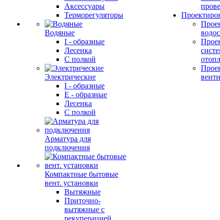
Аксессуары
прове
Терморегуляторы
Проектиро
Прое
Водяные
водо
I - образные
Прое
Лесенка
сист
С полкой
отоп
Прое
Электрические
вент
I - образные
E - образные
Лесенка
С полкой
Арматура для
подключения
Компактные бытовые
вент. установки
Вытяжные
Приточно-
вытяжные с
рекуперацией