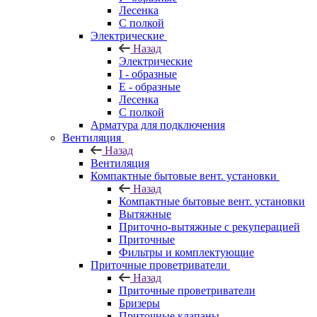
Лесенка
С полкой
Электрические
Назад
Электрические
I - образные
E - образные
Лесенка
С полкой
Арматура для подключения
Вентиляция
Назад
Вентиляция
Компактные бытовые вент. установки
Назад
Компактные бытовые вент. установки
Вытяжные
Приточно-вытяжные с рекуперацией
Приточные
Фильтры и комплектующие
Приточные проветриватели
Назад
Приточные проветриватели
Бризеры
Приточные клапаны