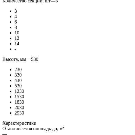
Количество секций, шт
—
3
3
4
6
8
10
12
14
-
Высота, мм
—
530
230
330
430
530
1230
1530
1830
2030
2930
Характеристики
Отапливаемая площадь до, м²
—