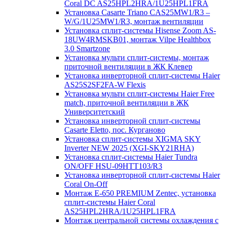
Coral DC AS25HPL2HRA/1U25HPL1FRA
Установка Casarte Triano CAS25MW1/R3 –
W/G/1U25MW1/R3, монтаж вентиляции
Установка сплит-системы Hisense Zoom AS-
18UW4RMSKB01, монтаж Vilpe Healthbox
3.0 Smartzone
Установка мульти сплит-системы, монтаж
приточной вентиляции в ЖК Клевер
Установка инверторной сплит-системы Haier
AS25S2SF2FA-W Flexis
Установка мульти сплит-системы Haier Free
match, приточной вентиляции в ЖК
Университетский
Установка инверторной сплит-системы
Casarte Eletto, пос. Курганово
Установка сплит-системы XIGMA SKY
Inverter NEW 2025 (XGI-SKY21RHA)
Установка сплит-системы Haier Tundra
ON/OFF HSU-09HTT103/R3
Установка инверторной сплит-системы Haier
Coral On-Off
Монтаж E-650 PREMIUM Zentec, установка
сплит-системы Haier Coral
AS25HPL2HRA/1U25HPL1FRA
Монтаж центральной системы охлаждения с