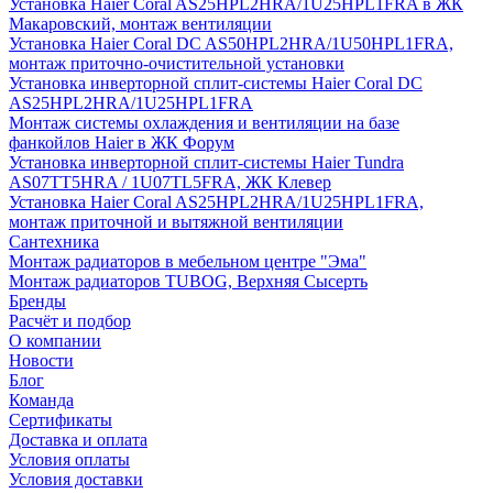
Установка Haier Coral AS25HPL2HRA/1U25HPL1FRA в ЖК
Макаровский, монтаж вентиляции
Установка Haier Coral DC AS50HPL2HRA/1U50HPL1FRA,
монтаж приточно-очистительной установки
Установка инверторной сплит-системы Haier Coral DC
AS25HPL2HRA/1U25HPL1FRA
Монтаж системы охлаждения и вентиляции на базе
фанкойлов Haier в ЖК Форум
Установка инверторной сплит-системы Haier Tundra
AS07TT5HRA / 1U07TL5FRA, ЖК Клевер
Установка Haier Coral AS25HPL2HRA/1U25HPL1FRA,
монтаж приточной и вытяжной вентиляции
Сантехника
Монтаж радиаторов в мебельном центре "Эма"
Монтаж радиаторов TUBOG, Верхняя Сысерть
Бренды
Расчёт и подбор
О компании
Новости
Блог
Команда
Сертификаты
Доставка и оплата
Условия оплаты
Условия доставки