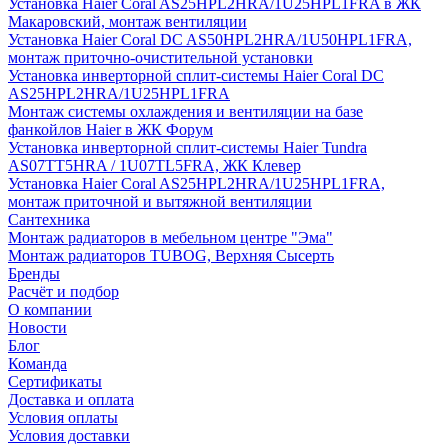
Установка Haier Coral AS25HPL2HRA/1U25HPL1FRA в ЖК
Макаровский, монтаж вентиляции
Установка Haier Coral DC AS50HPL2HRA/1U50HPL1FRA,
монтаж приточно-очистительной установки
Установка инверторной сплит-системы Haier Coral DC
AS25HPL2HRA/1U25HPL1FRA
Монтаж системы охлаждения и вентиляции на базе
фанкойлов Haier в ЖК Форум
Установка инверторной сплит-системы Haier Tundra
AS07TT5HRA / 1U07TL5FRA, ЖК Клевер
Установка Haier Coral AS25HPL2HRA/1U25HPL1FRA,
монтаж приточной и вытяжной вентиляции
Сантехника
Монтаж радиаторов в мебельном центре "Эма"
Монтаж радиаторов TUBOG, Верхняя Сысерть
Бренды
Расчёт и подбор
О компании
Новости
Блог
Команда
Сертификаты
Доставка и оплата
Условия оплаты
Условия доставки