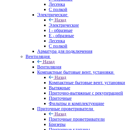
Лесенка
С полкой
Электрические
Назад
Электрические
I - образные
E - образные
Лесенка
С полкой
Арматура для подключения
Вентиляция
Назад
Вентиляция
Компактные бытовые вент. установки
Назад
Компактные бытовые вент. установки
Вытяжные
Приточно-вытяжные с рекуперацией
Приточные
Фильтры и комплектующие
Приточные проветриватели
Назад
Приточные проветриватели
Бризеры
Приточные клапаны