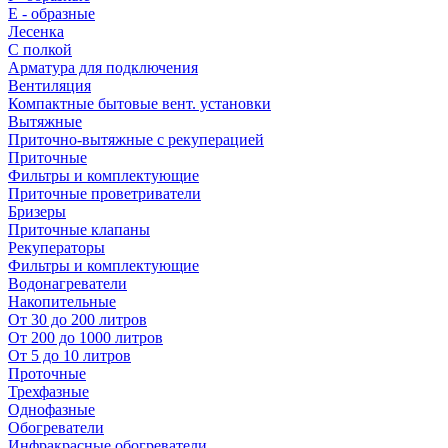
E - образные
Лесенка
С полкой
Арматура для подключения
Вентиляция
Компактные бытовые вент. установки
Вытяжные
Приточно-вытяжные с рекуперацией
Приточные
Фильтры и комплектующие
Приточные проветриватели
Бризеры
Приточные клапаны
Рекуператоры
Фильтры и комплектующие
Водонагреватели
Накопительные
От 30 до 200 литров
От 200 до 1000 литров
От 5 до 10 литров
Проточные
Трехфазные
Однофазные
Обогреватели
Инфракрасные обогреватели