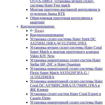
ОТД-S-1000-F, установка мульти сплит-
системы Haier Free match
Монтаж приточно-вытяжной вентиляции в
отделении банка ВТБ
Общедомовая приточная вентиляция в
квартире
Кондиционирование
Назад
Кондиционирование
Установка сплит-системы Haier Spirit DC
AS25HSL1HRA-W/1U25HSL1FRA
Установка мульти сплит-системы Haier Coral
Super Match и монтаж приточного клапана
Vakio KIV New
Установка инверторных сплит-систем Haier
Stellar HP -20С и Haier Quantum
Установка инверторной сплит-системы Haier
Flexis Super Match AS35S2SF3FA-G /
1U35S2SM3FA
Установка инверторной сплит-системы Haier
Coral DC AS70HPL2HRA/1U70HPL1FRA в
ЖК Клевер
Установка сплит-систем Haier Coral Expert и
Casarte Eletto
Установка инверторной сплит-системы Haier