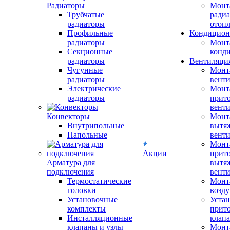
Радиаторы
Монт
Трубчатые
радиа
радиаторы
отоп
Профильные
Кондицион
радиаторы
Монт
Секционные
конд
радиаторы
Вентиляци
Чугунные
Монт
радиаторы
вент
Электрические
Монт
радиаторы
прит
вент
Конвекторы
Монт
Внутрипольные
вытя
Напольные
вент
Монт
Акции
прит
Арматура для
вытя
подключения
вент
Термостатические
Монт
головки
возду
Установочные
Устан
комплекты
прит
Инсталляционные
клап
клапаны и узлы
Монт