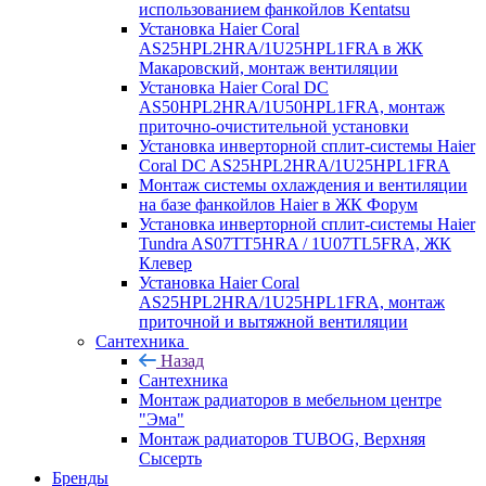
использованием фанкойлов Kentatsu
Установка Haier Coral
AS25HPL2HRA/1U25HPL1FRA в ЖК
Макаровский, монтаж вентиляции
Установка Haier Coral DC
AS50HPL2HRA/1U50HPL1FRA, монтаж
приточно-очистительной установки
Установка инверторной сплит-системы Haier
Coral DC AS25HPL2HRA/1U25HPL1FRA
Монтаж системы охлаждения и вентиляции
на базе фанкойлов Haier в ЖК Форум
Установка инверторной сплит-системы Haier
Tundra AS07TT5HRA / 1U07TL5FRA, ЖК
Клевер
Установка Haier Coral
AS25HPL2HRA/1U25HPL1FRA, монтаж
приточной и вытяжной вентиляции
Сантехника
Назад
Сантехника
Монтаж радиаторов в мебельном центре
"Эма"
Монтаж радиаторов TUBOG, Верхняя
Сысерть
Бренды