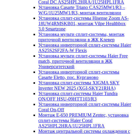
Coral DC AS25HPL2HRA/1U25HPL1FRA
Установка Casarte Triano CAS25MW1/R3 –
W/G/1U25MW1/R3, монтаж вентиляции
Установка сплит-системы Hisense Zoom AS-
18UW4RMSKB01, монтаж Vilpe Healthbox
3.0 Smartzone
Установка мульти сплит-системы, монтаж
приточной вентиляции в ЖК Клевер
Установка инверторной сплит-системы Haier
AS25S2SF2FA-W Flexis
Установка мульти сплит-системы Haier Free
match, приточной вентиляции в ЖК
Университетский
Установка инверторной сплит-системы
Casarte Eletto, пос. Курганово
Установка сплит-системы XIGMA SKY
Inverter NEW 2025 (XGI-SKY21RHA)
Установка сплит-системы Haier Tundra
ON/OFF HSU-09HTT103/R3
Установка инверторной сплит-системы Haier
Coral On-Off
Монтаж E-650 PREMIUM Zentec, установка
сплит-системы Haier Coral
AS25HPL2HRA/1U25HPL1FRA
Монтаж центральной системы охлаждения с