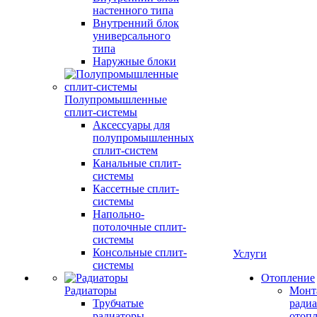
настенного типа
Внутренний блок
универсального
типа
Наружные блоки
Полупромышленные
сплит-системы
Аксессуары для
полупромышленных
сплит-систем
Канальные сплит-
системы
Кассетные сплит-
системы
Напольно-
потолочные сплит-
системы
Консольные сплит-
Услуги
системы
Отопление
Радиаторы
Монт
Трубчатые
радиа
радиаторы
отоп