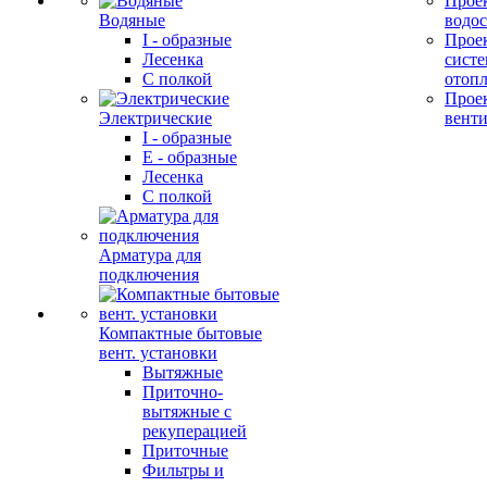
Прое
Водяные
водо
I - образные
Прое
Лесенка
сист
С полкой
отоп
Прое
Электрические
вент
I - образные
E - образные
Лесенка
С полкой
Арматура для
подключения
Компактные бытовые
вент. установки
Вытяжные
Приточно-
вытяжные с
рекуперацией
Приточные
Фильтры и