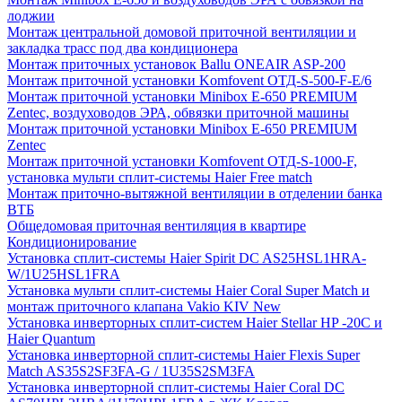
лоджии
Монтаж центральной домовой приточной вентиляции и
закладка трасс под два кондиционера
Монтаж приточных установок Ballu ONEAIR ASP-200
Монтаж приточной установки Komfovent ОТД-S-500-F-E/6
Монтаж приточной установки Minibox E-650 PREMIUM
Zentec, воздуховодов ЭРА, обвязки приточной машины
Монтаж приточной установки Minibox E-650 PREMIUM
Zentec
Монтаж приточной установки Komfovent ОТД-S-1000-F,
установка мульти сплит-системы Haier Free match
Монтаж приточно-вытяжной вентиляции в отделении банка
ВТБ
Общедомовая приточная вентиляция в квартире
Кондиционирование
Установка сплит-системы Haier Spirit DC AS25HSL1HRA-
W/1U25HSL1FRA
Установка мульти сплит-системы Haier Coral Super Match и
монтаж приточного клапана Vakio KIV New
Установка инверторных сплит-систем Haier Stellar HP -20С и
Haier Quantum
Установка инверторной сплит-системы Haier Flexis Super
Match AS35S2SF3FA-G / 1U35S2SM3FA
Установка инверторной сплит-системы Haier Coral DC