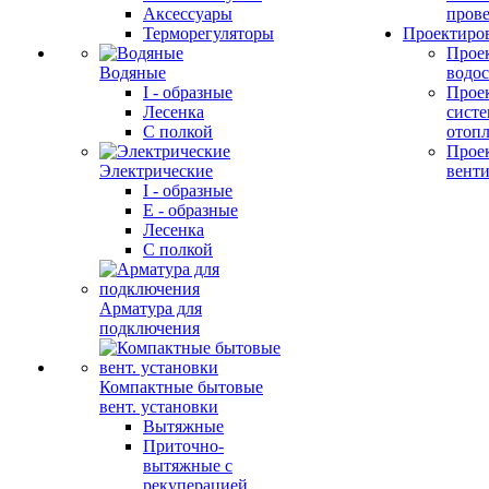
Аксессуары
прове
Терморегуляторы
Проектиро
Прое
Водяные
водо
I - образные
Прое
Лесенка
сист
С полкой
отоп
Прое
Электрические
вент
I - образные
E - образные
Лесенка
С полкой
Арматура для
подключения
Компактные бытовые
вент. установки
Вытяжные
Приточно-
вытяжные с
рекуперацией