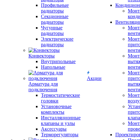
Профильные
Кондицион
радиаторы
Монт
Секционные
конд
радиаторы
Вентиляци
Чугунные
Монт
радиаторы
вент
Электрические
Монт
радиаторы
прит
вент
Конвекторы
Монт
Внутрипольные
вытя
Напольные
вент
Монт
Акции
прит
Арматура для
вытя
подключения
вент
Термостатические
Монт
головки
возду
Установочные
Устан
комплекты
прит
Инсталляционные
клап
клапаны и узлы
Монт
Аксессуары
прове
Терморегуляторы
Проектиро