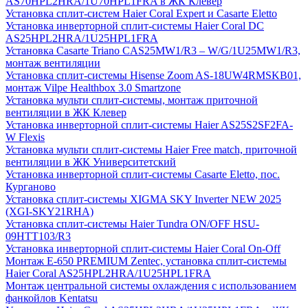
AS70HPL2HRA/1U70HPL1FRA в ЖК Клевер
Установка сплит-систем Haier Coral Expert и Casarte Eletto
Установка инверторной сплит-системы Haier Coral DC
AS25HPL2HRA/1U25HPL1FRA
Установка Casarte Triano CAS25MW1/R3 – W/G/1U25MW1/R3,
монтаж вентиляции
Установка сплит-системы Hisense Zoom AS-18UW4RMSKB01,
монтаж Vilpe Healthbox 3.0 Smartzone
Установка мульти сплит-системы, монтаж приточной
вентиляции в ЖК Клевер
Установка инверторной сплит-системы Haier AS25S2SF2FA-
W Flexis
Установка мульти сплит-системы Haier Free match, приточной
вентиляции в ЖК Университетский
Установка инверторной сплит-системы Casarte Eletto, пос.
Курганово
Установка сплит-системы XIGMA SKY Inverter NEW 2025
(XGI-SKY21RHA)
Установка сплит-системы Haier Tundra ON/OFF HSU-
09HTT103/R3
Установка инверторной сплит-системы Haier Coral On-Off
Монтаж E-650 PREMIUM Zentec, установка сплит-системы
Haier Coral AS25HPL2HRA/1U25HPL1FRA
Монтаж центральной системы охлаждения с использованием
фанкойлов Kentatsu