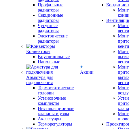
Профильные
Кондицион
радиаторы
Монт
Секционные
конд
радиаторы
Вентиляци
Чугунные
Монт
радиаторы
вент
Электрические
Монт
радиаторы
прит
вент
Конвекторы
Монт
Внутрипольные
вытя
Напольные
вент
Монт
Акции
прит
Арматура для
вытя
подключения
вент
Термостатические
Монт
головки
возду
Установочные
Устан
комплекты
прит
Инсталляционные
клап
клапаны и узлы
Монт
Аксессуары
прове
Терморегуляторы
Проектиро