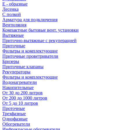
E - образные
Лесенка
С полкой
Арматура для подключения
Вентиляция
Компактные бытовые вент. установки
Вытяжные
Приточно-вытяжные с рекуперацией
Приточные
Фильтры и комплектующие
Приточные проветриватели
Бризеры
Приточные клапаны
Рекуператоры
Фильтры и комплектующие
Водонагреватели
Накопительные
От 30 до 200 литров
От 200 до 1000 литров
От 5 до 10 литров
Проточные
Трехфазные
Однофазные
Обогреватели
Инфракрасные обогреватели