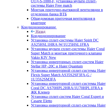
ОТД-S-1000-F, установка мульти сплит-
системы Haier Free match
Монтаж приточно-вытяжной вентиляции в
отделении банка ВТБ
Общедомовая приточная вентиляция в
квартире
Кондиционирование
Назад
Кондиционирование
Установка сплит-системы Haier Spirit DC
AS25HSL1HRA-W/1U25HSL1FRA
Установка мульти сплит-системы Haier Coral
Super Match и монтаж приточного клапана
Vakio KIV New
Установка инверторных сплит-систем Haier
Stellar HP -20С и Haier Quantum
Установка инверторной сплит-системы Haier
Flexis Super Match AS35S2SF3FA-G /
1U35S2SM3FA
Установка инверторной сплит-системы Haier
Coral DC AS70HPL2HRA/1U70HPL1FRA в
ЖК Клевер
Установка сплит-систем Haier Coral Expert и
Casarte Eletto
Установка инверторной сплит-системы Haier