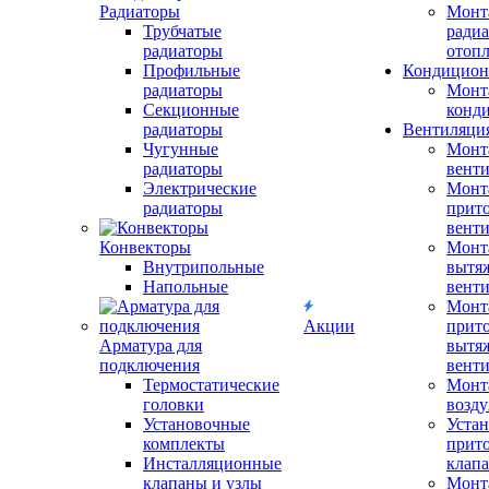
Радиаторы
Монт
Трубчатые
радиа
радиаторы
отоп
Профильные
Кондицион
радиаторы
Монт
Секционные
конд
радиаторы
Вентиляци
Чугунные
Монт
радиаторы
вент
Электрические
Монт
радиаторы
прит
вент
Конвекторы
Монт
Внутрипольные
вытя
Напольные
вент
Монт
Акции
прит
Арматура для
вытя
подключения
вент
Термостатические
Монт
головки
возду
Установочные
Устан
комплекты
прит
Инсталляционные
клап
клапаны и узлы
Монт