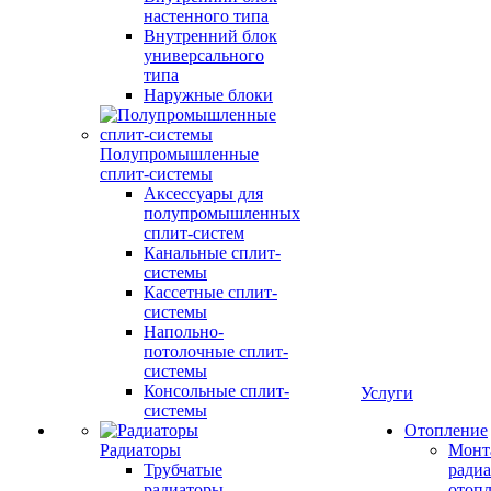
настенного типа
Внутренний блок
универсального
типа
Наружные блоки
Полупромышленные
сплит-системы
Аксессуары для
полупромышленных
сплит-систем
Канальные сплит-
системы
Кассетные сплит-
системы
Напольно-
потолочные сплит-
системы
Консольные сплит-
Услуги
системы
Отопление
Радиаторы
Монт
Трубчатые
радиа
радиаторы
отоп