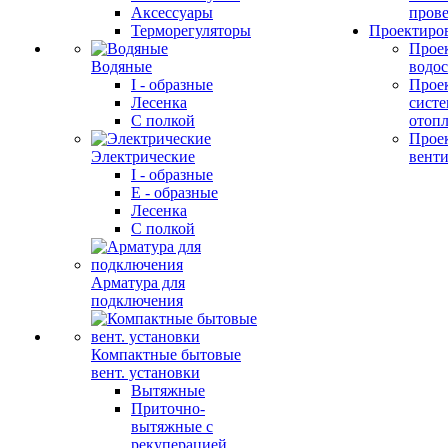
Аксессуары
прове
Терморегуляторы
Проектиро
Прое
Водяные
водо
I - образные
Прое
Лесенка
сист
С полкой
отоп
Прое
Электрические
вент
I - образные
E - образные
Лесенка
С полкой
Арматура для
подключения
Компактные бытовые
вент. установки
Вытяжные
Приточно-
вытяжные с
рекуперацией