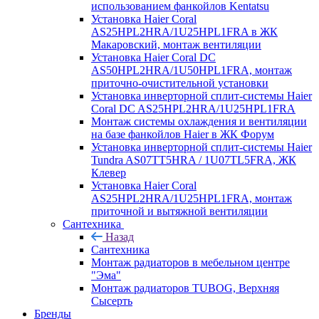
использованием фанкойлов Kentatsu
Установка Haier Coral
AS25HPL2HRA/1U25HPL1FRA в ЖК
Макаровский, монтаж вентиляции
Установка Haier Coral DC
AS50HPL2HRA/1U50HPL1FRA, монтаж
приточно-очистительной установки
Установка инверторной сплит-системы Haier
Coral DC AS25HPL2HRA/1U25HPL1FRA
Монтаж системы охлаждения и вентиляции
на базе фанкойлов Haier в ЖК Форум
Установка инверторной сплит-системы Haier
Tundra AS07TT5HRA / 1U07TL5FRA, ЖК
Клевер
Установка Haier Coral
AS25HPL2HRA/1U25HPL1FRA, монтаж
приточной и вытяжной вентиляции
Сантехника
Назад
Сантехника
Монтаж радиаторов в мебельном центре
"Эма"
Монтаж радиаторов TUBOG, Верхняя
Сысерть
Бренды