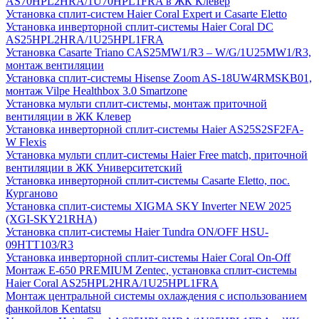
AS70HPL2HRA/1U70HPL1FRA в ЖК Клевер
Установка сплит-систем Haier Coral Expert и Casarte Eletto
Установка инверторной сплит-системы Haier Coral DC
AS25HPL2HRA/1U25HPL1FRA
Установка Casarte Triano CAS25MW1/R3 – W/G/1U25MW1/R3,
монтаж вентиляции
Установка сплит-системы Hisense Zoom AS-18UW4RMSKB01,
монтаж Vilpe Healthbox 3.0 Smartzone
Установка мульти сплит-системы, монтаж приточной
вентиляции в ЖК Клевер
Установка инверторной сплит-системы Haier AS25S2SF2FA-
W Flexis
Установка мульти сплит-системы Haier Free match, приточной
вентиляции в ЖК Университетский
Установка инверторной сплит-системы Casarte Eletto, пос.
Курганово
Установка сплит-системы XIGMA SKY Inverter NEW 2025
(XGI-SKY21RHA)
Установка сплит-системы Haier Tundra ON/OFF HSU-
09HTT103/R3
Установка инверторной сплит-системы Haier Coral On-Off
Монтаж E-650 PREMIUM Zentec, установка сплит-системы
Haier Coral AS25HPL2HRA/1U25HPL1FRA
Монтаж центральной системы охлаждения с использованием
фанкойлов Kentatsu