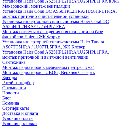
Установка Haier Coral AS25HPL2HRA/1U25HPL1FRA в ЖК
Макаровский, монтаж вентиляции
Установка Haier Coral DC AS50HPL2HRA/1U50HPL1FRA,
монтаж приточно-очистительной установки
Установка инверторной сплит-системы Haier Coral DC
AS25HPL2HRA/1U25HPL1FRA
Монтаж системы охлаждения и вентиляции на базе
фанкойлов Haier в ЖК Форум
Установка инверторной сплит-системы Haier Tundra
AS07TT5HRA / 1U07TL5FRA, ЖК Клевер
Установка Haier Coral AS25HPL2HRA/1U25HPL1FRA,
монтаж приточной и вытяжной вентиляции
Сантехника
Монтаж радиаторов в мебельном центре "Эма"
Монтаж радиаторов TUBOG, Верхняя Сысерть
Бренды
Расчёт и подбор
О компании
Новости
Блог
Команда
Сертификаты
Доставка и оплата
Условия оплаты
Условия доставки