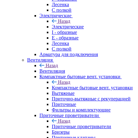
Лесенка
С полкой
Электрические
Назад
Электрические
I - образные
E - образные
Лесенка
С полкой
Арматура для подключения
Вентиляция
Назад
Вентиляция
Компактные бытовые вент. установки
Назад
Компактные бытовые вент. установки
Вытяжные
Приточно-вытяжные с рекуперацией
Приточные
Фильтры и комплектующие
Приточные проветриватели
Назад
Приточные проветриватели
Бризеры
Приточные клапаны