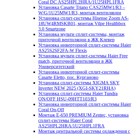
Coral DC AS25HPL2HRA/1U25HPL1FRA
Установка Casarte Triano CAS25MW1/R3 –
W/G/1U25MW1/R3, монтаж вентиляции
Установка сплит-системы Hisense Zoom AS-
18UW4RMSKB01, монтаж Vilpe Healthbox
3.0 Smartzone
Установка мульти сплит-системы, монтаж
приточной вентиляции в ЖК Клевер
Установка инверторной сплит-системы Haier
AS25S2SF2FA-W Flexis
Установка мульти сплит-системы Haier Free
match, приточной вентиляции в ЖК
Университетский
Установка инверторной сплит-системы
Casarte Eletto, пос. Курганово
Установка сплит-системы XIGMA SKY
Inverter NEW 2025 (XGI-SKY21RHA)
Установка сплит-системы Haier Tundra
ON/OFF HSU-09HTT103/R3
Установка инверторной сплит-системы Haier
Coral On-Off
Монтаж E-650 PREMIUM Zentec, установка
сплит-системы Haier Coral
AS25HPL2HRA/1U25HPL1FRA
Монтаж центральной системы охлаждения с