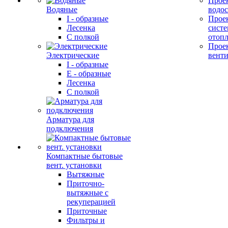
Прое
Водяные
водо
I - образные
Прое
Лесенка
сист
С полкой
отоп
Прое
Электрические
вент
I - образные
E - образные
Лесенка
С полкой
Арматура для
подключения
Компактные бытовые
вент. установки
Вытяжные
Приточно-
вытяжные с
рекуперацией
Приточные
Фильтры и