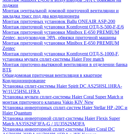
лоджии
Монтаж центральной домовой приточной вентиляции и
закладка трасс под два кондиционера
Монтаж приточных установок Ballu ONEAIR ASP-200
Монтаж приточной установки Komfovent ОТД-S-500-F-E/6
Монтаж приточной установки Minibox E-650 PREMIUM
Zentec, воздуховодов ЭРА, обвязки приточной машины
Монтаж приточной установки Minibox E-650 PREMIUM
Zentec
Монтаж приточной установки Komfovent ОТД-S-1000-F,
установка мульти сплит-системы Haier Free match
Монтаж приточно-вытяжной вентиляции в отделении банка
ВТБ
Общедомовая приточная вентиляция в квартире
Кондиционирование
Установка сплит-системы Haier Spirit DC AS25HSL1HRA-
W/1U25HSL1FRA
Установка мульти сплит-системы Haier Coral Super Match и
монтаж приточного клапана Vakio KIV New
Установка инверторных сплит-систем Haier Stellar HP -20С и
Haier Quantum
Установка инверторной сплит-системы Haier Flexis Super
Match AS35S2SF3FA-G / 1U35S2SM3FA
Установка инверторной сплит-системы Haier Coral DC