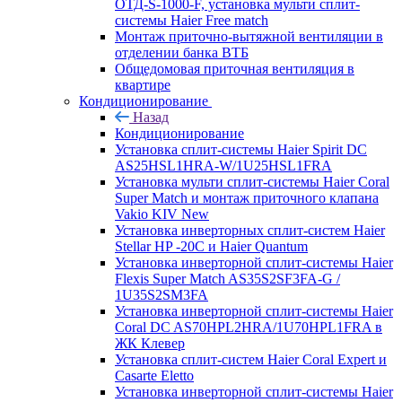
ОТД-S-1000-F, установка мульти сплит-
системы Haier Free match
Монтаж приточно-вытяжной вентиляции в
отделении банка ВТБ
Общедомовая приточная вентиляция в
квартире
Кондиционирование
Назад
Кондиционирование
Установка сплит-системы Haier Spirit DC
AS25HSL1HRA-W/1U25HSL1FRA
Установка мульти сплит-системы Haier Coral
Super Match и монтаж приточного клапана
Vakio KIV New
Установка инверторных сплит-систем Haier
Stellar HP -20С и Haier Quantum
Установка инверторной сплит-системы Haier
Flexis Super Match AS35S2SF3FA-G /
1U35S2SM3FA
Установка инверторной сплит-системы Haier
Coral DC AS70HPL2HRA/1U70HPL1FRA в
ЖК Клевер
Установка сплит-систем Haier Coral Expert и
Casarte Eletto
Установка инверторной сплит-системы Haier