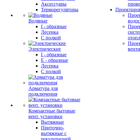
Аксессуары
прове
Терморегуляторы
Проектиро
Прое
Водяные
водо
I - образные
Прое
Лесенка
сист
С полкой
отоп
Прое
Электрические
вент
I - образные
E - образные
Лесенка
С полкой
Арматура для
подключения
Компактные бытовые
вент. установки
Вытяжные
Приточно-
вытяжные с
рекуперацией