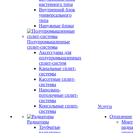
настенного типа
Внутренний блок
универсального
типа
Наружные блоки
Полупромышленные
сплит-системы
Аксессуары для
полупромышленных
сплит-систем
Канальные сплит-
системы
Кассетные сплит-
системы
Напольно-
потолочные сплит-
системы
Консольные сплит-
Услуги
системы
Отопление
Радиаторы
Монт
Трубчатые
радиа
радиаторы
отоп