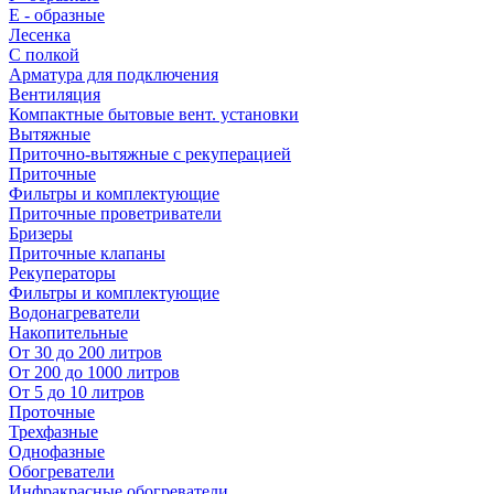
E - образные
Лесенка
С полкой
Арматура для подключения
Вентиляция
Компактные бытовые вент. установки
Вытяжные
Приточно-вытяжные с рекуперацией
Приточные
Фильтры и комплектующие
Приточные проветриватели
Бризеры
Приточные клапаны
Рекуператоры
Фильтры и комплектующие
Водонагреватели
Накопительные
От 30 до 200 литров
От 200 до 1000 литров
От 5 до 10 литров
Проточные
Трехфазные
Однофазные
Обогреватели
Инфракрасные обогреватели