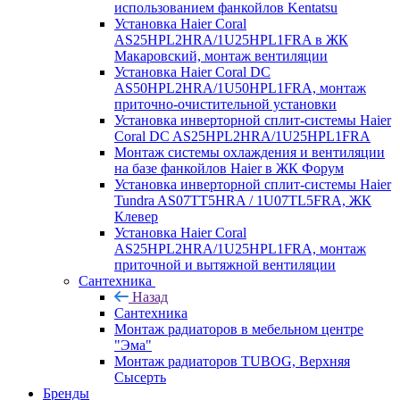
использованием фанкойлов Kentatsu
Установка Haier Coral
AS25HPL2HRA/1U25HPL1FRA в ЖК
Макаровский, монтаж вентиляции
Установка Haier Coral DC
AS50HPL2HRA/1U50HPL1FRA, монтаж
приточно-очистительной установки
Установка инверторной сплит-системы Haier
Coral DC AS25HPL2HRA/1U25HPL1FRA
Монтаж системы охлаждения и вентиляции
на базе фанкойлов Haier в ЖК Форум
Установка инверторной сплит-системы Haier
Tundra AS07TT5HRA / 1U07TL5FRA, ЖК
Клевер
Установка Haier Coral
AS25HPL2HRA/1U25HPL1FRA, монтаж
приточной и вытяжной вентиляции
Сантехника
Назад
Сантехника
Монтаж радиаторов в мебельном центре
"Эма"
Монтаж радиаторов TUBOG, Верхняя
Сысерть
Бренды