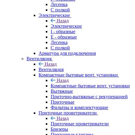
Лесенка
С полкой
Электрические
Назад
Электрические
I - образные
E - образные
Лесенка
С полкой
Арматура для подключения
Вентиляция
Назад
Вентиляция
Компактные бытовые вент. установки
Назад
Компактные бытовые вент. установки
Вытяжные
Приточно-вытяжные с рекуперацией
Приточные
Фильтры и комплектующие
Приточные проветриватели
Назад
Приточные проветриватели
Бризеры
Приточные клапаны