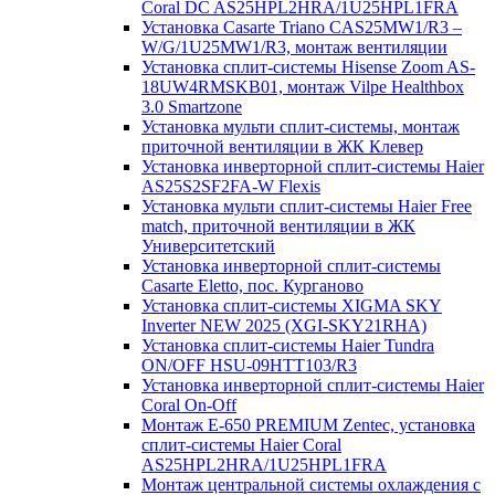
Coral DC AS25HPL2HRA/1U25HPL1FRA
Установка Casarte Triano CAS25MW1/R3 –
W/G/1U25MW1/R3, монтаж вентиляции
Установка сплит-системы Hisense Zoom AS-
18UW4RMSKB01, монтаж Vilpe Healthbox
3.0 Smartzone
Установка мульти сплит-системы, монтаж
приточной вентиляции в ЖК Клевер
Установка инверторной сплит-системы Haier
AS25S2SF2FA-W Flexis
Установка мульти сплит-системы Haier Free
match, приточной вентиляции в ЖК
Университетский
Установка инверторной сплит-системы
Casarte Eletto, пос. Курганово
Установка сплит-системы XIGMA SKY
Inverter NEW 2025 (XGI-SKY21RHA)
Установка сплит-системы Haier Tundra
ON/OFF HSU-09HTT103/R3
Установка инверторной сплит-системы Haier
Coral On-Off
Монтаж E-650 PREMIUM Zentec, установка
сплит-системы Haier Coral
AS25HPL2HRA/1U25HPL1FRA
Монтаж центральной системы охлаждения с