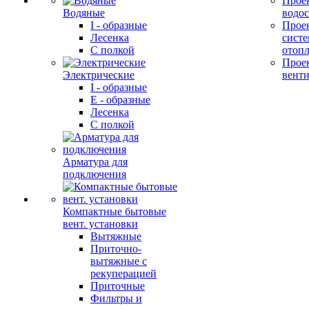
Прое
Водяные
водо
I - образные
Прое
Лесенка
сист
С полкой
отоп
Прое
Электрические
вент
I - образные
E - образные
Лесенка
С полкой
Арматура для
подключения
Компактные бытовые
вент. установки
Вытяжные
Приточно-
вытяжные с
рекуперацией
Приточные
Фильтры и