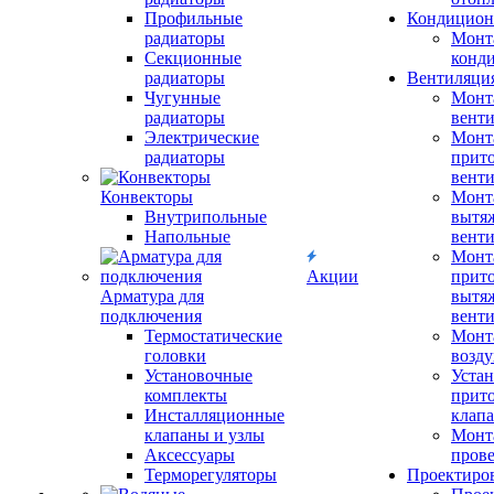
Профильные
Кондицион
радиаторы
Монт
Секционные
конд
радиаторы
Вентиляци
Чугунные
Монт
радиаторы
вент
Электрические
Монт
радиаторы
прит
вент
Конвекторы
Монт
Внутрипольные
вытя
Напольные
вент
Монт
Акции
прит
Арматура для
вытя
подключения
вент
Термостатические
Монт
головки
возду
Установочные
Устан
комплекты
прит
Инсталляционные
клап
клапаны и узлы
Монт
Аксессуары
прове
Терморегуляторы
Проектиро