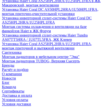
Установка Haier Coral AS25HPL2HRA/1U25HPL1FRA в ЖК
Макаровский, монтаж вентиляции
Установка Haier Coral DC AS50HPL2HRA/1U50HPL1FRA,
монтаж приточно-очистительной установки
Установка инверторной сплит-системы Haier Coral DC
AS25HPL2HRA/1U25HPL1FRA
Монтаж системы охлаждения и вентиляции на базе
фанкойлов Haier в ЖК Форум
Установка инверторной сплит-системы Haier Tundra
AS07TT5HRA / 1U07TL5FRA, ЖК Клевер
Установка Haier Coral AS25HPL2HRA/1U25HPL1FRA,
монтаж приточной и вытяжной вентиляции
Сантехника
Монтаж радиаторов в мебельном центре "Эма"
Монтаж радиаторов TUBOG, Верхняя Сысерть
Бренды
Расчёт и подбор
О компании
Новости
Блог
Команда
Сертификаты
Доставка и оплата
Условия оплаты
Условия доставки