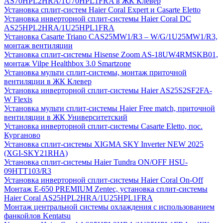
AS70HPL2HRA/1U70HPL1FRA в ЖК Клевер
Установка сплит-систем Haier Coral Expert и Casarte Eletto
Установка инверторной сплит-системы Haier Coral DC
AS25HPL2HRA/1U25HPL1FRA
Установка Casarte Triano CAS25MW1/R3 – W/G/1U25MW1/R3,
монтаж вентиляции
Установка сплит-системы Hisense Zoom AS-18UW4RMSKB01,
монтаж Vilpe Healthbox 3.0 Smartzone
Установка мульти сплит-системы, монтаж приточной
вентиляции в ЖК Клевер
Установка инверторной сплит-системы Haier AS25S2SF2FA-
W Flexis
Установка мульти сплит-системы Haier Free match, приточной
вентиляции в ЖК Университетский
Установка инверторной сплит-системы Casarte Eletto, пос.
Курганово
Установка сплит-системы XIGMA SKY Inverter NEW 2025
(XGI-SKY21RHA)
Установка сплит-системы Haier Tundra ON/OFF HSU-
09HTT103/R3
Установка инверторной сплит-системы Haier Coral On-Off
Монтаж E-650 PREMIUM Zentec, установка сплит-системы
Haier Coral AS25HPL2HRA/1U25HPL1FRA
Монтаж центральной системы охлаждения с использованием
фанкойлов Kentatsu