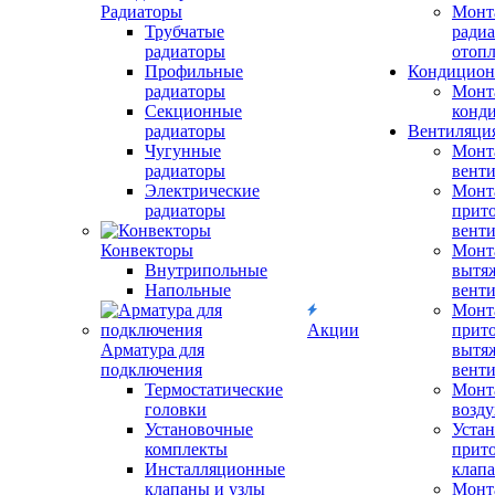
Радиаторы
Монт
Трубчатые
радиа
радиаторы
отоп
Профильные
Кондицион
радиаторы
Монт
Секционные
конд
радиаторы
Вентиляци
Чугунные
Монт
радиаторы
вент
Электрические
Монт
радиаторы
прит
вент
Конвекторы
Монт
Внутрипольные
вытя
Напольные
вент
Монт
Акции
прит
Арматура для
вытя
подключения
вент
Термостатические
Монт
головки
возду
Установочные
Устан
комплекты
прит
Инсталляционные
клап
клапаны и узлы
Монт