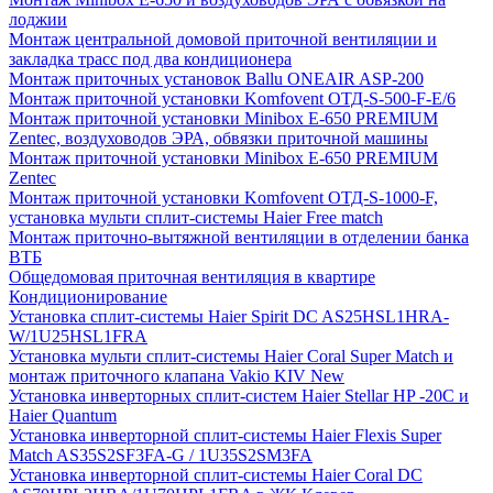
лоджии
Монтаж центральной домовой приточной вентиляции и
закладка трасс под два кондиционера
Монтаж приточных установок Ballu ONEAIR ASP-200
Монтаж приточной установки Komfovent ОТД-S-500-F-E/6
Монтаж приточной установки Minibox E-650 PREMIUM
Zentec, воздуховодов ЭРА, обвязки приточной машины
Монтаж приточной установки Minibox E-650 PREMIUM
Zentec
Монтаж приточной установки Komfovent ОТД-S-1000-F,
установка мульти сплит-системы Haier Free match
Монтаж приточно-вытяжной вентиляции в отделении банка
ВТБ
Общедомовая приточная вентиляция в квартире
Кондиционирование
Установка сплит-системы Haier Spirit DC AS25HSL1HRA-
W/1U25HSL1FRA
Установка мульти сплит-системы Haier Coral Super Match и
монтаж приточного клапана Vakio KIV New
Установка инверторных сплит-систем Haier Stellar HP -20С и
Haier Quantum
Установка инверторной сплит-системы Haier Flexis Super
Match AS35S2SF3FA-G / 1U35S2SM3FA
Установка инверторной сплит-системы Haier Coral DC