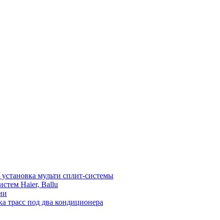
установка мульти сплит-системы
тем Haier, Ballu
ии
а трасс под два кондиционера