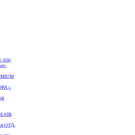
E-650
ит-
REMIUM
ЭРА с
ой
NEAIR
nt ОТД-