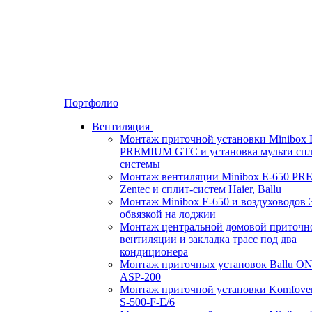
Портфолио
Вентиляция
Монтаж приточной установки Minibox 
PREMIUM GTC и установка мульти спл
системы
Монтаж вентиляции Minibox E-650 P
Zentec и сплит-систем Haier, Ballu
Монтаж Minibox E-650 и воздуховодов 
обвязкой на лоджии
Монтаж центральной домовой приточн
вентиляции и закладка трасс под два
кондиционера
Монтаж приточных установок Ballu O
ASP-200
Монтаж приточной установки Komfove
S-500-F-E/6