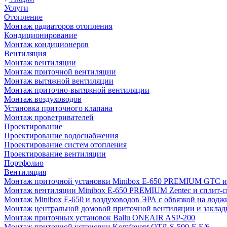
Услуги
Отопление
Монтаж радиаторов отопления
Кондиционирование
Монтаж кондиционеров
Вентиляция
Монтаж вентиляции
Монтаж приточной вентиляции
Монтаж вытяжной вентиляции
Монтаж приточно-вытяжной вентиляции
Монтаж воздуховодов
Установка приточного клапана
Монтаж проветривателей
Проектирование
Проектирование водоснабжения
Проектирование систем отопления
Проектирование вентиляции
Портфолио
Вентиляция
Монтаж приточной установки Minibox E-650 PREMIUM GTC и 
Монтаж вентиляции Minibox E-650 PREMIUM Zentec и сплит-сис
Монтаж Minibox E-650 и воздуховодов ЭРА с обвязкой на лодж
Монтаж центральной домовой приточной вентиляции и закладк
Монтаж приточных установок Ballu ONEAIR ASP-200
Монтаж приточной установки Komfovent ОТД-S-500-F-E/6