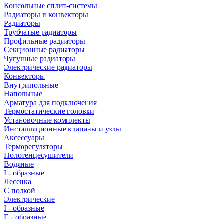
Консольные сплит-системы
Радиаторы и конвекторы
Радиаторы
Трубчатые радиаторы
Профильные радиаторы
Секционные радиаторы
Чугунные радиаторы
Электрические радиаторы
Конвекторы
Внутрипольные
Напольные
Арматура для подключения
Термостатические головки
Установочные комплекты
Инсталляционные клапаны и узлы
Аксессуары
Терморегуляторы
Полотенцесушители
Водяные
I - образные
Лесенка
С полкой
Электрические
I - образные
E - образные