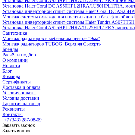
Установка Haier Coral AS25HPL2HRA/1U25HPL1FRA в ЖК Мак
Установка Haier Coral DC AS50HPL2HRA/1U50HPL1FRA, монт
Установка инверторной сплит-системы Haier Coral DC AS2
Монтаж системы охлаждения и вентиляции на базе фанкойлов
Установка инверторной сплит-системы Haier Tundra AS07TT
Установка Haier Coral AS25HPL2HRA/1U25HPL1FRA, монтаж 
Сантехника
Монтаж радиаторов в мебельном центре "Эма"
Монтаж радиаторов TUBOG, Верхняя Сысерть
Бренды
Расчёт и подбор
О компании
Новости
Блог
Команда
Сертификаты
Доставка и оплата
Условия оплаты
Условия доставки
Гарантия на товар
Реквизиты
Контакты
+7 (343) 287-98-09
Заказать звонок
Задать вопрос