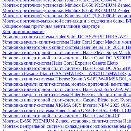
Монтаж приточной установки Minibox E-650 PREMIUM Zentec,
Монтаж приточной установки Minibox E-650 PREMIUM Zentec
Монтаж приточной установки Komfovent ОТД-S-1000-F, установ
Монтаж приточно-вытяжной вентиляции в отделении банка В
Общедомовая приточная вентиляция в квартире
Кондиционирование
Установка сплит-системы Haier Spirit DC AS25HSL1HRA-W/
Установка мульти сплит-системы Haier Coral Super Match и мо
Установка инверторных сплит-систем Haier Stellar HP -20С и H
Установка инверторной сплит-системы Haier Flexis Super Ma
Установка инверторной сплит-системы Haier Coral DC AS7
Установка сплит-систем Haier Coral Expert и Casarte Eletto
Установка инверторной сплит-системы Haier Coral DC AS2
Установка Casarte Triano CAS25MW1/R3 – W/G/1U25MW1/R3, 
Установка сплит-системы Hisense Zoom AS-18UW4RMSKB01, мон
Установка мульти сплит-системы, монтаж приточной вентиляц
Установка инверторной сплит-системы Haier AS25S2SF2FA-W F
Установка мульти сплит-системы Haier Free match, приточной
Установка инверторной сплит-системы Casarte Eletto, пос. Кург
Установка сплит-системы XIGMA SKY Inverter NEW 2025 (X
Установка сплит-системы Haier Tundra ON/OFF HSU-09HTT10
Установка инверторной сплит-системы Haier Coral On-Off
Монтаж E-650 PREMIUM Zentec, установка сплит-системы H
Монтаж центральной системы охлаждения с использованием фа