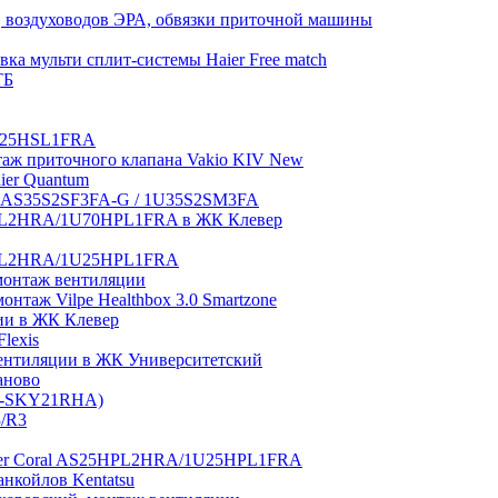
 воздуховодов ЭРА, обвязки приточной машины
ка мульти сплит-системы Haier Free match
ТБ
1U25HSL1FRA
нтаж приточного клапана Vakio KIV New
aier Quantum
tch AS35S2SF3FA-G / 1U35S2SM3FA
0HPL2HRA/1U70HPL1FRA в ЖК Клевер
5HPL2HRA/1U25HPL1FRA
монтаж вентиляции
таж Vilpe Healthbox 3.0 Smartzone
ии в ЖК Клевер
lexis
 вентиляции в ЖК Университетский
аново
GI-SKY21RHA)
3/R3
aier Coral AS25HPL2HRA/1U25HPL1FRA
нкойлов Kentatsu