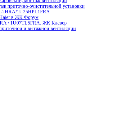
аровский, монтаж вентиляции
аж приточно-очистительной установки
5HPL2HRA/1U25HPL1FRA
 Haier в ЖК Форум
5HRA / 1U07TL5FRA, ЖК Клевер
приточной и вытяжной вентиляции