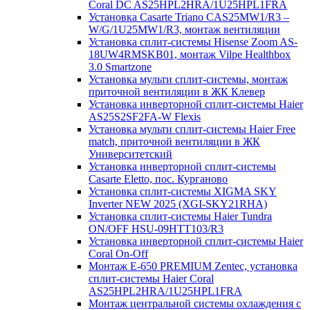
Coral DC AS25HPL2HRA/1U25HPL1FRA
Установка Casarte Triano CAS25MW1/R3 –
W/G/1U25MW1/R3, монтаж вентиляции
Установка сплит-системы Hisense Zoom AS-
18UW4RMSKB01, монтаж Vilpe Healthbox
3.0 Smartzone
Установка мульти сплит-системы, монтаж
приточной вентиляции в ЖК Клевер
Установка инверторной сплит-системы Haier
AS25S2SF2FA-W Flexis
Установка мульти сплит-системы Haier Free
match, приточной вентиляции в ЖК
Университетский
Установка инверторной сплит-системы
Casarte Eletto, пос. Курганово
Установка сплит-системы XIGMA SKY
Inverter NEW 2025 (XGI-SKY21RHA)
Установка сплит-системы Haier Tundra
ON/OFF HSU-09HTT103/R3
Установка инверторной сплит-системы Haier
Coral On-Off
Монтаж E-650 PREMIUM Zentec, установка
сплит-системы Haier Coral
AS25HPL2HRA/1U25HPL1FRA
Монтаж центральной системы охлаждения с