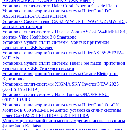
AS70HPL2HRA/1U70HPL1FRA в ЖК Клевер
Установка сплит-систем Haier Coral Expert и Casarte Eletto
Установка инверторной сплит-системы Haier Coral DC
AS25HPL2HRA/1U25HPL1FRA
Установка Casarte Triano CAS25MW1/R3 – W/G/1U25MW1/R3,
монтаж вентиляции
Установка сплит-системы Hisense Zoom AS-18UW4RMSKB01,
монтаж Vilpe Healthbox 3.0 Smartzone
Установка мульти сплит-системы, монтаж приточной
вентиляции в ЖК Клевер
Установка инверторной сплит-системы Haier AS25S2SF2FA-
W Flexis
Установка мульти сплит-системы Haier Free match, приточной
вентиляции в ЖК Университетский
Установка инверторной сплит-системы Casarte Eletto, пос.
Курганово
Установка сплит-системы XIGMA SKY Inverter NEW 2025
(XGI-SKY21RHA)
Установка сплит-системы Haier Tundra ON/OFF HSU-
09HTT103/R3
Установка инверторной сплит-системы Haier Coral On-Off
Монтаж E-650 PREMIUM Zentec, установка сплит-системы
Haier Coral AS25HPL2HRA/1U25HPL1FRA
Монтаж центральной системы охлаждения с использованием
фанкойлов Kentatsu