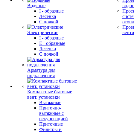
Прое
Водяные
водо
I - образные
Прое
Лесенка
сист
С полкой
отоп
Прое
Электрические
вент
I - образные
E - образные
Лесенка
С полкой
Арматура для
подключения
Компактные бытовые
вент. установки
Вытяжные
Приточно-
вытяжные с
рекуперацией
Приточные
Фильтры и