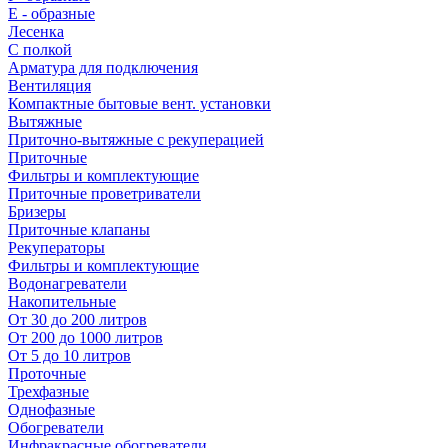
E - образные
Лесенка
С полкой
Арматура для подключения
Вентиляция
Компактные бытовые вент. установки
Вытяжные
Приточно-вытяжные с рекуперацией
Приточные
Фильтры и комплектующие
Приточные проветриватели
Бризеры
Приточные клапаны
Рекуператоры
Фильтры и комплектующие
Водонагреватели
Накопительные
От 30 до 200 литров
От 200 до 1000 литров
От 5 до 10 литров
Проточные
Трехфазные
Однофазные
Обогреватели
Инфракрасные обогреватели