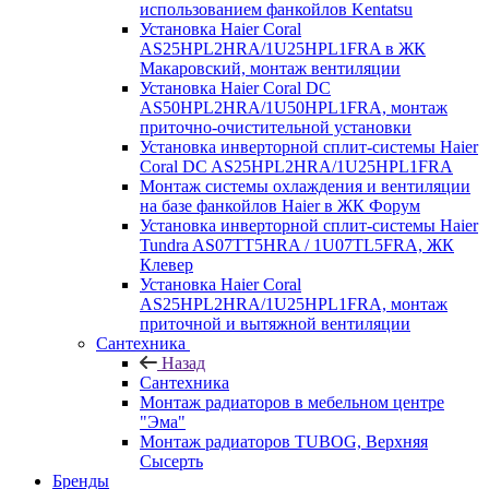
использованием фанкойлов Kentatsu
Установка Haier Coral
AS25HPL2HRA/1U25HPL1FRA в ЖК
Макаровский, монтаж вентиляции
Установка Haier Coral DC
AS50HPL2HRA/1U50HPL1FRA, монтаж
приточно-очистительной установки
Установка инверторной сплит-системы Haier
Coral DC AS25HPL2HRA/1U25HPL1FRA
Монтаж системы охлаждения и вентиляции
на базе фанкойлов Haier в ЖК Форум
Установка инверторной сплит-системы Haier
Tundra AS07TT5HRA / 1U07TL5FRA, ЖК
Клевер
Установка Haier Coral
AS25HPL2HRA/1U25HPL1FRA, монтаж
приточной и вытяжной вентиляции
Сантехника
Назад
Сантехника
Монтаж радиаторов в мебельном центре
"Эма"
Монтаж радиаторов TUBOG, Верхняя
Сысерть
Бренды