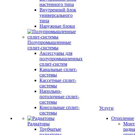
настенного типа
Внутренний блок
универсального
типа
Наружные блоки
Полупромышленные
сплит-системы
Аксессуары для
полупромышленных
сплит-систем
Канальные сплит-
системы
Кассетные сплит-
системы
Напольно-
потолочные сплит-
системы
Консольные сплит-
Услуги
системы
Отопление
Радиаторы
Монт
Трубчатые
радиа
радиаторы
отоп