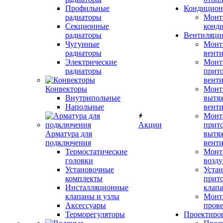
Профильные
Кондицион
радиаторы
Монт
Секционные
конд
радиаторы
Вентиляци
Чугунные
Монт
радиаторы
вент
Электрические
Монт
радиаторы
прит
вент
Конвекторы
Монт
Внутрипольные
вытя
Напольные
вент
Монт
Акции
прит
Арматура для
вытя
подключения
вент
Термостатические
Монт
головки
возду
Установочные
Устан
комплекты
прит
Инсталляционные
клап
клапаны и узлы
Монт
Аксессуары
прове
Терморегуляторы
Проектиро