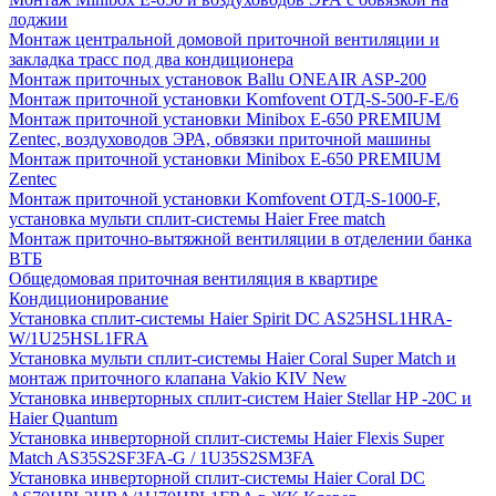
лоджии
Монтаж центральной домовой приточной вентиляции и
закладка трасс под два кондиционера
Монтаж приточных установок Ballu ONEAIR ASP-200
Монтаж приточной установки Komfovent ОТД-S-500-F-E/6
Монтаж приточной установки Minibox E-650 PREMIUM
Zentec, воздуховодов ЭРА, обвязки приточной машины
Монтаж приточной установки Minibox E-650 PREMIUM
Zentec
Монтаж приточной установки Komfovent ОТД-S-1000-F,
установка мульти сплит-системы Haier Free match
Монтаж приточно-вытяжной вентиляции в отделении банка
ВТБ
Общедомовая приточная вентиляция в квартире
Кондиционирование
Установка сплит-системы Haier Spirit DC AS25HSL1HRA-
W/1U25HSL1FRA
Установка мульти сплит-системы Haier Coral Super Match и
монтаж приточного клапана Vakio KIV New
Установка инверторных сплит-систем Haier Stellar HP -20С и
Haier Quantum
Установка инверторной сплит-системы Haier Flexis Super
Match AS35S2SF3FA-G / 1U35S2SM3FA
Установка инверторной сплит-системы Haier Coral DC