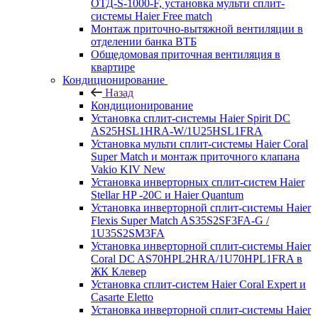
ОТД-S-1000-F, установка мульти сплит-
системы Haier Free match
Монтаж приточно-вытяжной вентиляции в
отделении банка ВТБ
Общедомовая приточная вентиляция в
квартире
Кондиционирование
Назад
Кондиционирование
Установка сплит-системы Haier Spirit DC
AS25HSL1HRA-W/1U25HSL1FRA
Установка мульти сплит-системы Haier Coral
Super Match и монтаж приточного клапана
Vakio KIV New
Установка инверторных сплит-систем Haier
Stellar HP -20С и Haier Quantum
Установка инверторной сплит-системы Haier
Flexis Super Match AS35S2SF3FA-G /
1U35S2SM3FA
Установка инверторной сплит-системы Haier
Coral DC AS70HPL2HRA/1U70HPL1FRA в
ЖК Клевер
Установка сплит-систем Haier Coral Expert и
Casarte Eletto
Установка инверторной сплит-системы Haier