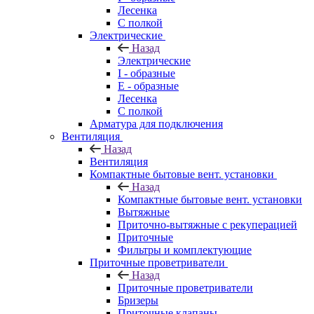
Лесенка
С полкой
Электрические
Назад
Электрические
I - образные
E - образные
Лесенка
С полкой
Арматура для подключения
Вентиляция
Назад
Вентиляция
Компактные бытовые вент. установки
Назад
Компактные бытовые вент. установки
Вытяжные
Приточно-вытяжные с рекуперацией
Приточные
Фильтры и комплектующие
Приточные проветриватели
Назад
Приточные проветриватели
Бризеры
Приточные клапаны