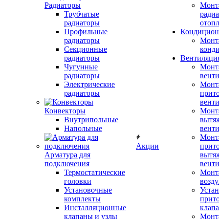
Радиаторы
Монт
Трубчатые
радиа
радиаторы
отоп
Профильные
Кондицион
радиаторы
Монт
Секционные
конд
радиаторы
Вентиляци
Чугунные
Монт
радиаторы
вент
Электрические
Монт
радиаторы
прит
вент
Конвекторы
Монт
Внутрипольные
вытя
Напольные
вент
Монт
Акции
прит
Арматура для
вытя
подключения
вент
Термостатические
Монт
головки
возду
Установочные
Устан
комплекты
прит
Инсталляционные
клап
клапаны и узлы
Монт