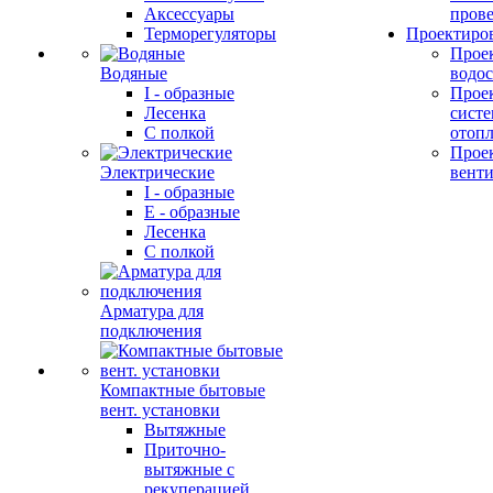
Аксессуары
прове
Терморегуляторы
Проектиро
Прое
Водяные
водо
I - образные
Прое
Лесенка
сист
С полкой
отоп
Прое
Электрические
вент
I - образные
E - образные
Лесенка
С полкой
Арматура для
подключения
Компактные бытовые
вент. установки
Вытяжные
Приточно-
вытяжные с
рекуперацией