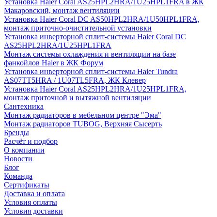
Установка Haier Coral AS25HPL2HRA/1U25HPL1FRA в ЖК
Макаровский, монтаж вентиляции
Установка Haier Coral DC AS50HPL2HRA/1U50HPL1FRA,
монтаж приточно-очистительной установки
Установка инверторной сплит-системы Haier Coral DC
AS25HPL2HRA/1U25HPL1FRA
Монтаж системы охлаждения и вентиляции на базе
фанкойлов Haier в ЖК Форум
Установка инверторной сплит-системы Haier Tundra
AS07TT5HRA / 1U07TL5FRA, ЖК Клевер
Установка Haier Coral AS25HPL2HRA/1U25HPL1FRA,
монтаж приточной и вытяжной вентиляции
Сантехника
Монтаж радиаторов в мебельном центре "Эма"
Монтаж радиаторов TUBOG, Верхняя Сысерть
Бренды
Расчёт и подбор
О компании
Новости
Блог
Команда
Сертификаты
Доставка и оплата
Условия оплаты
Условия доставки