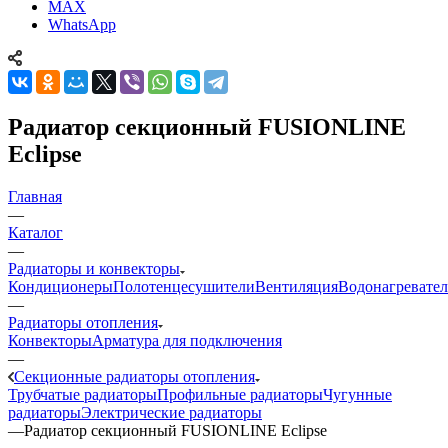
MAX
WhatsApp
Радиатор секционный FUSIONLINE
Eclipse
Главная
—
Каталог
—
Радиаторы и конвекторы
Кондиционеры
Полотенцесушители
Вентиляция
Водонагревате
—
Радиаторы отопления
Конвекторы
Арматура для подключения
—
Секционные радиаторы отопления
Трубчатые радиаторы
Профильные радиаторы
Чугунные
радиаторы
Электрические радиаторы
—
Радиатор секционный FUSIONLINE Eclipse