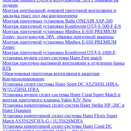
лоджии
Монтаж центральной домовой приточной вентиляции и
закладка трасс под два кондиционера
Монтаж приточных установок Ballu ONEAIR ASP-200
Монтаж приточной установки Komfovent ОТД-S-500-F-E/6
Монтаж приточной установки Minibox E-650 PREMIUM
Zentec, воздуховодов ЭРА, обвязки приточной машины
Монтаж приточной установки Minibox E-650 PREMIUM
Zentec
Монтаж приточной установки Komfovent ОТД-S-1000-F,
установка мульти сплит-системы Haier Free match
Монтаж приточно-вытяжной вентиляции в отделении банка
ВТБ
Общедомовая приточная вентиляция в квартире
Кондиционирование
Установка сплит-системы Haier Spirit DC AS25HSL1HRA-
W/1U25HSL1FRA
Установка мульти сплит-системы Haier Coral Super Match и
монтаж приточного клапана Vakio KIV New
Установка инверторных сплит-систем Haier Stellar HP -20С и
Haier Quantum
Установка инверторной сплит-системы Haier Flexis Super
Match AS35S2SF3FA-G / 1U35S2SM3FA
Установка инверторной сплит-системы Haier Coral DC