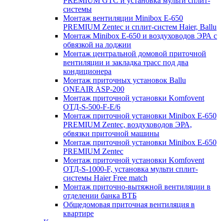
PREMIUM GTC и установка мульти сплит-
системы
Монтаж вентиляции Minibox E-650
PREMIUM Zentec и сплит-систем Haier, Ballu
Монтаж Minibox E-650 и воздуховодов ЭРА с
обвязкой на лоджии
Монтаж центральной домовой приточной
вентиляции и закладка трасс под два
кондиционера
Монтаж приточных установок Ballu
ONEAIR ASP-200
Монтаж приточной установки Komfovent
ОТД-S-500-F-E/6
Монтаж приточной установки Minibox E-650
PREMIUM Zentec, воздуховодов ЭРА,
обвязки приточной машины
Монтаж приточной установки Minibox E-650
PREMIUM Zentec
Монтаж приточной установки Komfovent
ОТД-S-1000-F, установка мульти сплит-
системы Haier Free match
Монтаж приточно-вытяжной вентиляции в
отделении банка ВТБ
Общедомовая приточная вентиляция в
квартире