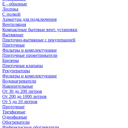
E - образные
Лесенка
С полкой
Арматура для подключения
Вентиляция
Компактные бытовые вент. установки
Вытяжные
Приточно-вытяжные с рекуперацией
Приточные
Фильтры и комплектующие
Приточные проветриватели
Бризеры
Приточные клапаны
Рекуператоры
Фильтры и комплектующие
Водонагреватели
Накопительные
От 30 до 200 литров
От 200 до 1000 литров
От 5 до 10 литров
Проточные
Трехфазные
Однофазные
Обогреватели
Инфракрасные обогреватели