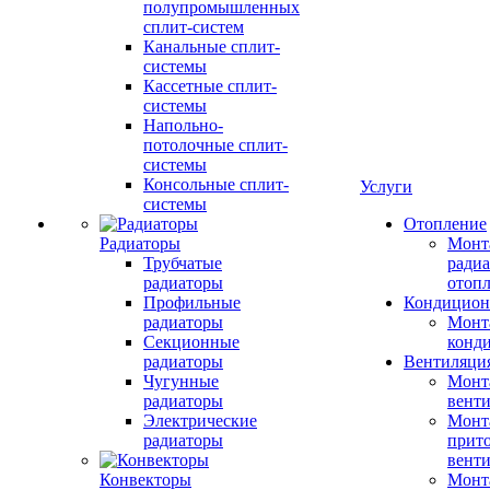
полупромышленных
сплит-систем
Канальные сплит-
системы
Кассетные сплит-
системы
Напольно-
потолочные сплит-
системы
Консольные сплит-
Услуги
системы
Отопление
Радиаторы
Монт
Трубчатые
радиа
радиаторы
отоп
Профильные
Кондицион
радиаторы
Монт
Секционные
конд
радиаторы
Вентиляци
Чугунные
Монт
радиаторы
вент
Электрические
Монт
радиаторы
прит
вент
Конвекторы
Монт