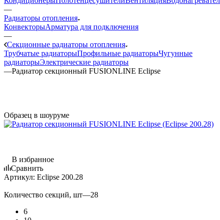
Кондиционеры
Полотенцесушители
Вентиляция
Водонагревате
—
Радиаторы отопления
Конвекторы
Арматура для подключения
—
Секционные радиаторы отопления
Трубчатые радиаторы
Профильные радиаторы
Чугунные
радиаторы
Электрические радиаторы
—
Радиатор секционный FUSIONLINE Eclipse
Образец в шоуруме
В избранное
Сравнить
Артикул:
Eclipse 200.28
Количество секций, шт
—
28
6