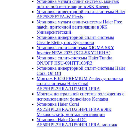
Установка мульти сплит-системы, монтаж
приточной вентиляции в ЖК Клевер
Установка инверторной сплит-системы Haier
AS25S2SF2FA-W Flexis
Установка мульти сплит-системы Haier Free
match, приточной вентиляции в ЖК
Университетский
Установка инверторной сплит-системы
Casarte Eletto, пос. Курганово
Установка сплит-системы XIGMA SKY
Inverter NEW 2025 (XGI-SKY21RHA)
Установка сплит-системы Haier Tundra
ON/OFF HSU-09HTT103/R3
Установка инверторной сплит-системы Haier
Coral On-Off
Монтаж E-650 PREMIUM Zentec, установка
сплит-системы Haier Coral
AS25HPL2HRA/1U25HPL1FRA
Монтаж центральной системы охлаждения с
использованием фанкойлов Kentatsu
Установка Haier Coral
AS25HPL2HRA/1U25HPL1FRA в ЖК
Макаровский, монтаж вентиляции
Установка Haier Coral DC
AS50HPL2HRA/1U50HPL1FRA, монтаж