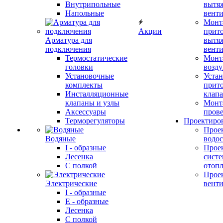
Внутрипольные
вытя
Напольные
вент
Монт
Акции
прит
Арматура для
вытя
подключения
вент
Термостатические
Монт
головки
возду
Установочные
Устан
комплекты
прит
Инсталляционные
клап
клапаны и узлы
Монт
Аксессуары
прове
Терморегуляторы
Проектиро
Прое
Водяные
водо
I - образные
Прое
Лесенка
сист
С полкой
отоп
Прое
Электрические
вент
I - образные
E - образные
Лесенка
С полкой