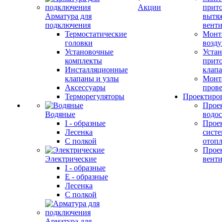
Акции
прит
Арматура для
вытя
подключения
вент
Термостатические
Монт
головки
возду
Установочные
Устан
комплекты
прит
Инсталляционные
клап
клапаны и узлы
Монт
Аксессуары
прове
Терморегуляторы
Проектиро
Прое
Водяные
водо
I - образные
Прое
Лесенка
сист
С полкой
отоп
Прое
Электрические
вент
I - образные
E - образные
Лесенка
С полкой
Арматура для