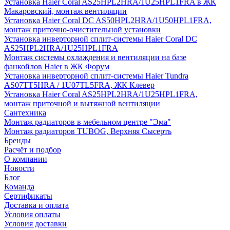
Установка Haier Coral AS25HPL2HRA/1U25HPL1FRA в ЖК
Макаровский, монтаж вентиляции
Установка Haier Coral DC AS50HPL2HRA/1U50HPL1FRA,
монтаж приточно-очистительной установки
Установка инверторной сплит-системы Haier Coral DC
AS25HPL2HRA/1U25HPL1FRA
Монтаж системы охлаждения и вентиляции на базе
фанкойлов Haier в ЖК Форум
Установка инверторной сплит-системы Haier Tundra
AS07TT5HRA / 1U07TL5FRA, ЖК Клевер
Установка Haier Coral AS25HPL2HRA/1U25HPL1FRA,
монтаж приточной и вытяжной вентиляции
Сантехника
Монтаж радиаторов в мебельном центре "Эма"
Монтаж радиаторов TUBOG, Верхняя Сысерть
Бренды
Расчёт и подбор
О компании
Новости
Блог
Команда
Сертификаты
Доставка и оплата
Условия оплаты
Условия доставки