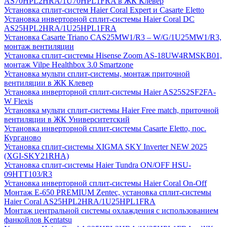
AS70HPL2HRA/1U70HPL1FRA в ЖК Клевер
Установка сплит-систем Haier Coral Expert и Casarte Eletto
Установка инверторной сплит-системы Haier Coral DC
AS25HPL2HRA/1U25HPL1FRA
Установка Casarte Triano CAS25MW1/R3 – W/G/1U25MW1/R3,
монтаж вентиляции
Установка сплит-системы Hisense Zoom AS-18UW4RMSKB01,
монтаж Vilpe Healthbox 3.0 Smartzone
Установка мульти сплит-системы, монтаж приточной
вентиляции в ЖК Клевер
Установка инверторной сплит-системы Haier AS25S2SF2FA-
W Flexis
Установка мульти сплит-системы Haier Free match, приточной
вентиляции в ЖК Университетский
Установка инверторной сплит-системы Casarte Eletto, пос.
Курганово
Установка сплит-системы XIGMA SKY Inverter NEW 2025
(XGI-SKY21RHA)
Установка сплит-системы Haier Tundra ON/OFF HSU-
09HTT103/R3
Установка инверторной сплит-системы Haier Coral On-Off
Монтаж E-650 PREMIUM Zentec, установка сплит-системы
Haier Coral AS25HPL2HRA/1U25HPL1FRA
Монтаж центральной системы охлаждения с использованием
фанкойлов Kentatsu