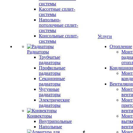
системы
Кассетные сплит-
системы
Напольно-
потолочные сплит-
системы
Консольные сплит-
Услуги
системы
Отопление
Радиаторы
Монт
Трубчатые
радиа
радиаторы
отоп
Профильные
Кондицион
радиаторы
Монт
Секционные
конд
радиаторы
Вентиляци
Чугунные
Монт
радиаторы
вент
Электрические
Монт
радиаторы
прит
вент
Конвекторы
Монт
Внутрипольные
вытя
Напольные
вент
Монт