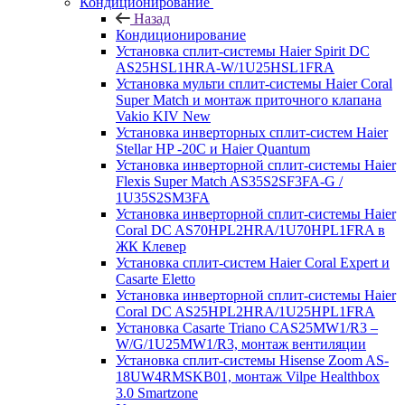
Кондиционирование
Назад
Кондиционирование
Установка сплит-системы Haier Spirit DC
AS25HSL1HRA-W/1U25HSL1FRA
Установка мульти сплит-системы Haier Coral
Super Match и монтаж приточного клапана
Vakio KIV New
Установка инверторных сплит-систем Haier
Stellar HP -20С и Haier Quantum
Установка инверторной сплит-системы Haier
Flexis Super Match AS35S2SF3FA-G /
1U35S2SM3FA
Установка инверторной сплит-системы Haier
Coral DC AS70HPL2HRA/1U70HPL1FRA в
ЖК Клевер
Установка сплит-систем Haier Coral Expert и
Casarte Eletto
Установка инверторной сплит-системы Haier
Coral DC AS25HPL2HRA/1U25HPL1FRA
Установка Casarte Triano CAS25MW1/R3 –
W/G/1U25MW1/R3, монтаж вентиляции
Установка сплит-системы Hisense Zoom AS-
18UW4RMSKB01, монтаж Vilpe Healthbox
3.0 Smartzone