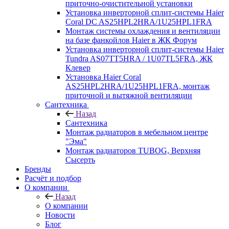
приточно-очистительной установки
Установка инверторной сплит-системы Haier
Coral DC AS25HPL2HRA/1U25HPL1FRA
Монтаж системы охлаждения и вентиляции
на базе фанкойлов Haier в ЖК Форум
Установка инверторной сплит-системы Haier
Tundra AS07TT5HRA / 1U07TL5FRA, ЖК
Клевер
Установка Haier Coral
AS25HPL2HRA/1U25HPL1FRA, монтаж
приточной и вытяжной вентиляции
Сантехника
Назад
Сантехника
Монтаж радиаторов в мебельном центре
"Эма"
Монтаж радиаторов TUBOG, Верхняя
Сысерть
Бренды
Расчёт и подбор
О компании
Назад
О компании
Новости
Блог