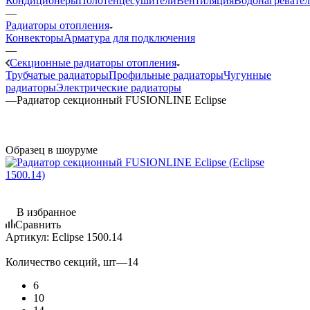
Кондиционеры
Полотенцесушители
Вентиляция
Водонагревате
—
Радиаторы отопления
Конвекторы
Арматура для подключения
—
Секционные радиаторы отопления
Трубчатые радиаторы
Профильные радиаторы
Чугунные
радиаторы
Электрические радиаторы
—
Радиатор секционный FUSIONLINE Eclipse
Образец в шоуруме
В избранное
Сравнить
Артикул:
Eclipse 1500.14
Количество секций, шт
—
14
6
10