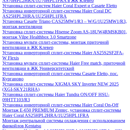
AS70HPL2HRA/1U70HPL1FRA в ЖК Клевер
Установка сплит-систем Haier Coral Expert и Casarte Eletto
Установка инверторной сплит-системы Haier Coral DC
AS25HPL2HRA/1U25HPL1FRA
Установка Casarte Triano CAS25MW1/R3 – W/G/1U25MW1/R3,
монтаж вентиляции
Установка сплит-системы Hisense Zoom AS-18UW4RMSKB01,
монтаж Vilpe Healthbox 3.0 Smartzone
Установка мульти сплит-системы, монтаж приточной
вентиляции в ЖК Клевер
Установка инверторной сплит-системы Haier AS25S2SF2FA-
W Flexis
Установка мульти сплит-системы Haier Free match, приточной
вентиляции в ЖК Университетский
Установка инверторной сплит-системы Casarte Eletto, пос.
Курганово
Установка сплит-системы XIGMA SKY Inverter NEW 2025
(XGI-SKY21RHA)
Установка сплит-системы Haier Tundra ON/OFF HSU-
09HTT103/R3
Установка инверторной сплит-системы Haier Coral On-Off
Монтаж E-650 PREMIUM Zentec, установка сплит-системы
Haier Coral AS25HPL2HRA/1U25HPL1FRA
Монтаж центральной системы охлаждения с использованием
фанкойлов Kentatsu