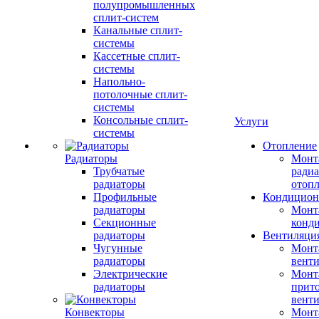
полупромышленных
сплит-систем
Канальные сплит-
системы
Кассетные сплит-
системы
Напольно-
потолочные сплит-
системы
Консольные сплит-
Услуги
системы
Отопление
Радиаторы
Монт
Трубчатые
радиа
радиаторы
отоп
Профильные
Кондицион
радиаторы
Монт
Секционные
конд
радиаторы
Вентиляци
Чугунные
Монт
радиаторы
вент
Электрические
Монт
радиаторы
прит
вент
Конвекторы
Монт