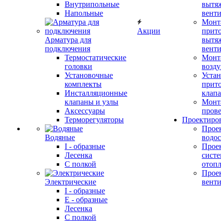
Внутрипольные
вытя
Напольные
вент
Монт
Акции
прит
Арматура для
вытя
подключения
вент
Термостатические
Монт
головки
возду
Установочные
Устан
комплекты
прит
Инсталляционные
клап
клапаны и узлы
Монт
Аксессуары
прове
Терморегуляторы
Проектиро
Прое
Водяные
водо
I - образные
Прое
Лесенка
сист
С полкой
отоп
Прое
Электрические
вент
I - образные
E - образные
Лесенка
С полкой