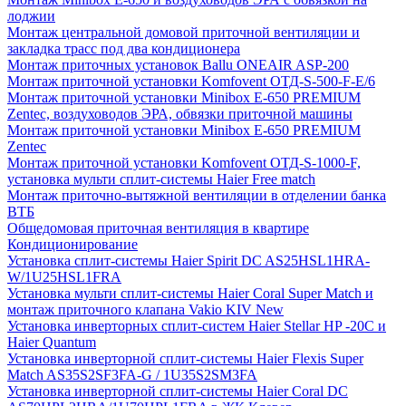
лоджии
Монтаж центральной домовой приточной вентиляции и
закладка трасс под два кондиционера
Монтаж приточных установок Ballu ONEAIR ASP-200
Монтаж приточной установки Komfovent ОТД-S-500-F-E/6
Монтаж приточной установки Minibox E-650 PREMIUM
Zentec, воздуховодов ЭРА, обвязки приточной машины
Монтаж приточной установки Minibox E-650 PREMIUM
Zentec
Монтаж приточной установки Komfovent ОТД-S-1000-F,
установка мульти сплит-системы Haier Free match
Монтаж приточно-вытяжной вентиляции в отделении банка
ВТБ
Общедомовая приточная вентиляция в квартире
Кондиционирование
Установка сплит-системы Haier Spirit DC AS25HSL1HRA-
W/1U25HSL1FRA
Установка мульти сплит-системы Haier Coral Super Match и
монтаж приточного клапана Vakio KIV New
Установка инверторных сплит-систем Haier Stellar HP -20С и
Haier Quantum
Установка инверторной сплит-системы Haier Flexis Super
Match AS35S2SF3FA-G / 1U35S2SM3FA
Установка инверторной сплит-системы Haier Coral DC