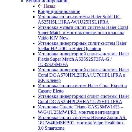
Кондиционирование
Назад
Кондиционирование
Установка сплит-системы Haier Spirit DC
AS25HSL1HRA-W/1U25HSL1FRA
Установка мульти сплит-системы Haier Coral
Super Match и монтаж приточного клапана
Vakio KIV New
Установка инверторных сплит-систем Haier
Stellar HP -20С и Haier Quantum
Установка инверторной сплит-системы Haier
Flexis Super Match AS35S2SF3FA-G /
1U35S2SM3FA
Установка инверторной сплит-системы Haier
Coral DC AS70HPL2HRA/1U70HPL1FRA в
ЖК Клевер
Установка сплит-систем Haier Coral Expert и
Casarte Eletto
Установка инверторной сплит-системы Haier
Coral DC AS25HPL2HRA/1U25HPL1FRA
Установка Casarte Triano CAS25MW1/R3 –
W/G/1U25MW1/R3, монтаж вентиляции
Установка сплит-системы Hisense Zoom AS-
18UW4RMSKB01, монтаж Vilpe Healthbox
3.0 Smartzone