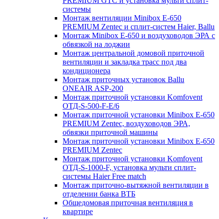
PREMIUM GTC и установка мульти сплит-
системы
Монтаж вентиляции Minibox E-650
PREMIUM Zentec и сплит-систем Haier, Ballu
Монтаж Minibox E-650 и воздуховодов ЭРА с
обвязкой на лоджии
Монтаж центральной домовой приточной
вентиляции и закладка трасс под два
кондиционера
Монтаж приточных установок Ballu
ONEAIR ASP-200
Монтаж приточной установки Komfovent
ОТД-S-500-F-E/6
Монтаж приточной установки Minibox E-650
PREMIUM Zentec, воздуховодов ЭРА,
обвязки приточной машины
Монтаж приточной установки Minibox E-650
PREMIUM Zentec
Монтаж приточной установки Komfovent
ОТД-S-1000-F, установка мульти сплит-
системы Haier Free match
Монтаж приточно-вытяжной вентиляции в
отделении банка ВТБ
Общедомовая приточная вентиляция в
квартире