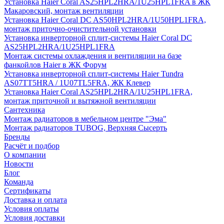
Установка Haier Coral AS25HPL2HRA/1U25HPL1FRA в ЖК
Макаровский, монтаж вентиляции
Установка Haier Coral DC AS50HPL2HRA/1U50HPL1FRA,
монтаж приточно-очистительной установки
Установка инверторной сплит-системы Haier Coral DC
AS25HPL2HRA/1U25HPL1FRA
Монтаж системы охлаждения и вентиляции на базе
фанкойлов Haier в ЖК Форум
Установка инверторной сплит-системы Haier Tundra
AS07TT5HRA / 1U07TL5FRA, ЖК Клевер
Установка Haier Coral AS25HPL2HRA/1U25HPL1FRA,
монтаж приточной и вытяжной вентиляции
Сантехника
Монтаж радиаторов в мебельном центре "Эма"
Монтаж радиаторов TUBOG, Верхняя Сысерть
Бренды
Расчёт и подбор
О компании
Новости
Блог
Команда
Сертификаты
Доставка и оплата
Условия оплаты
Условия доставки