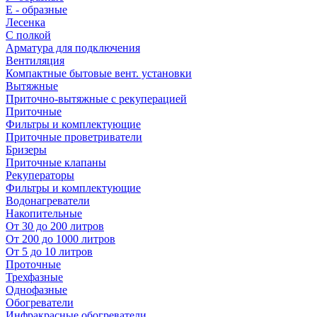
E - образные
Лесенка
С полкой
Арматура для подключения
Вентиляция
Компактные бытовые вент. установки
Вытяжные
Приточно-вытяжные с рекуперацией
Приточные
Фильтры и комплектующие
Приточные проветриватели
Бризеры
Приточные клапаны
Рекуператоры
Фильтры и комплектующие
Водонагреватели
Накопительные
От 30 до 200 литров
От 200 до 1000 литров
От 5 до 10 литров
Проточные
Трехфазные
Однофазные
Обогреватели
Инфракрасные обогреватели