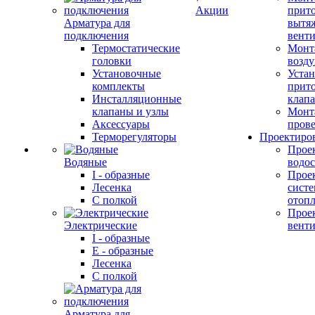
Акции
прит
Арматура для
вытя
подключения
вент
Термостатические
Монт
головки
возду
Установочные
Устан
комплекты
прит
Инсталляционные
клап
клапаны и узлы
Монт
Аксессуары
прове
Терморегуляторы
Проектиро
Прое
Водяные
водо
I - образные
Прое
Лесенка
сист
С полкой
отоп
Прое
Электрические
вент
I - образные
E - образные
Лесенка
С полкой
Арматура для