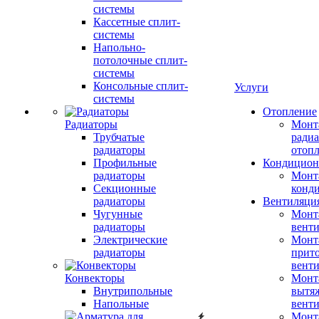
системы
Кассетные сплит-
системы
Напольно-
потолочные сплит-
системы
Консольные сплит-
Услуги
системы
Отопление
Радиаторы
Монт
Трубчатые
радиа
радиаторы
отоп
Профильные
Кондицион
радиаторы
Монт
Секционные
конд
радиаторы
Вентиляци
Чугунные
Монт
радиаторы
вент
Электрические
Монт
радиаторы
прит
вент
Конвекторы
Монт
Внутрипольные
вытя
Напольные
вент
Монт