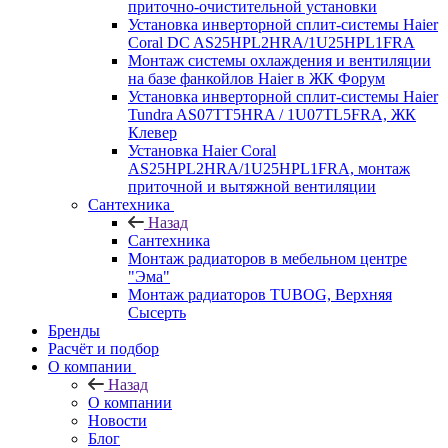
приточно-очистительной установки
Установка инверторной сплит-системы Haier
Coral DC AS25HPL2HRA/1U25HPL1FRA
Монтаж системы охлаждения и вентиляции
на базе фанкойлов Haier в ЖК Форум
Установка инверторной сплит-системы Haier
Tundra AS07TT5HRA / 1U07TL5FRA, ЖК
Клевер
Установка Haier Coral
AS25HPL2HRA/1U25HPL1FRA, монтаж
приточной и вытяжной вентиляции
Сантехника
Назад
Сантехника
Монтаж радиаторов в мебельном центре
"Эма"
Монтаж радиаторов TUBOG, Верхняя
Сысерть
Бренды
Расчёт и подбор
О компании
Назад
О компании
Новости
Блог