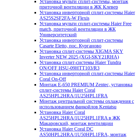
Установка мульти сплит-системы, монтаж
приточной вентиляции в ЖК Клевер
Установка инверторной сплит-системы Haier
AS25S2SF2FA-W Flexis
Установка мульти сплит-системы Haier Free
match, приточной вентиляции в ЖК
Университетский
Установка инверторной сплит-системы
Casarte Eletto, пос. Курганово
Установка сплит-системы XIGMA SKY
Inverter NEW 2025 (XGI-SKY21RHA)
Установка сплит-системы Haier Tundra
ON/OFF HSU-09HTT103/R3
Установка инверторной сплит-системы Haier
Coral On-Off
Монтаж E-650 PREMIUM Zentec, установка
сплит-системы Haier Coral
AS25HPL2HRA/1U25HPL1FRA
Монтаж центральной системы охлаждения с
использованием фанкойлов Kentatsu
Установка Haier Coral
AS25HPL2HRA/1U25HPL1FRA в ЖК
Макаровский, монтаж вентиляции
Установка Haier Coral DC
AS50HPL2HRA/1U50HPL1FRA, монтаж