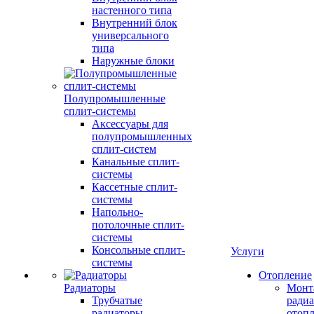
настенного типа
Внутренний блок
универсального
типа
Наружные блоки
Полупромышленные
сплит-системы
Аксессуары для
полупромышленных
сплит-систем
Канальные сплит-
системы
Кассетные сплит-
системы
Напольно-
потолочные сплит-
системы
Консольные сплит-
Услуги
системы
Отопление
Радиаторы
Монт
Трубчатые
радиа
радиаторы
отоп