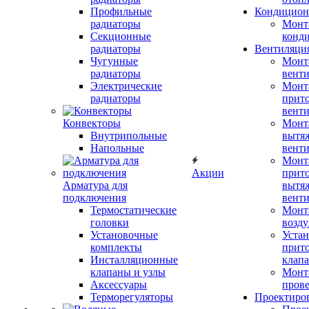
Профильные
Кондицион
радиаторы
Монт
Секционные
конд
радиаторы
Вентиляци
Чугунные
Монт
радиаторы
вент
Электрические
Монт
радиаторы
прит
вент
Конвекторы
Монт
Внутрипольные
вытя
Напольные
вент
Монт
Акции
прит
Арматура для
вытя
подключения
вент
Термостатические
Монт
головки
возду
Установочные
Устан
комплекты
прит
Инсталляционные
клап
клапаны и узлы
Монт
Аксессуары
прове
Терморегуляторы
Проектиро