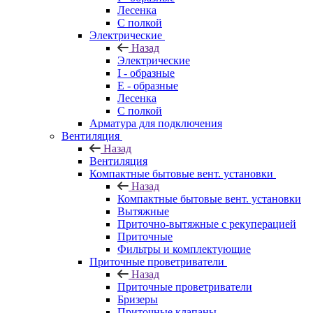
Лесенка
С полкой
Электрические
Назад
Электрические
I - образные
E - образные
Лесенка
С полкой
Арматура для подключения
Вентиляция
Назад
Вентиляция
Компактные бытовые вент. установки
Назад
Компактные бытовые вент. установки
Вытяжные
Приточно-вытяжные с рекуперацией
Приточные
Фильтры и комплектующие
Приточные проветриватели
Назад
Приточные проветриватели
Бризеры
Приточные клапаны