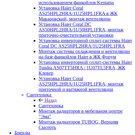
использованием фанкойлов Kentatsu
Установка Haier Coral
AS25HPL2HRA/1U25HPL1FRA в ЖК
Макаровский, монтаж вентиляции
Установка Haier Coral DC
AS50HPL2HRA/1U50HPL1FRA, монтаж
приточно-очистительной установки
Установка инверторной сплит-системы Haier
Coral DC AS25HPL2HRA/1U25HPL1FRA
Монтаж системы охлаждения и вентиляции
на базе фанкойлов Haier в ЖК Форум
Установка инверторной сплит-системы Haier
Tundra AS07TT5HRA / 1U07TL5FRA, ЖК
Клевер
Установка Haier Coral
AS25HPL2HRA/1U25HPL1FRA, монтаж
приточной и вытяжной вентиляции
Сантехника
Назад
Сантехника
Монтаж радиаторов в мебельном центре
"Эма"
Монтаж радиаторов TUBOG, Верхняя
Сысерть
Бренды