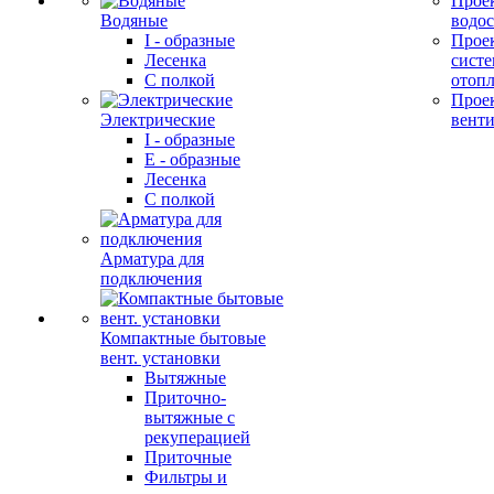
Прое
Водяные
водо
I - образные
Прое
Лесенка
сист
С полкой
отоп
Прое
Электрические
вент
I - образные
E - образные
Лесенка
С полкой
Арматура для
подключения
Компактные бытовые
вент. установки
Вытяжные
Приточно-
вытяжные с
рекуперацией
Приточные
Фильтры и