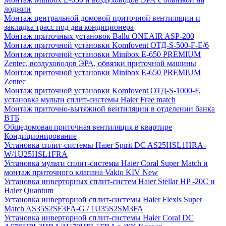
лоджии
Монтаж центральной домовой приточной вентиляции и
закладка трасс под два кондиционера
Монтаж приточных установок Ballu ONEAIR ASP-200
Монтаж приточной установки Komfovent ОТД-S-500-F-E/6
Монтаж приточной установки Minibox E-650 PREMIUM
Zentec, воздуховодов ЭРА, обвязки приточной машины
Монтаж приточной установки Minibox E-650 PREMIUM
Zentec
Монтаж приточной установки Komfovent ОТД-S-1000-F,
установка мульти сплит-системы Haier Free match
Монтаж приточно-вытяжной вентиляции в отделении банка
ВТБ
Общедомовая приточная вентиляция в квартире
Кондиционирование
Установка сплит-системы Haier Spirit DC AS25HSL1HRA-
W/1U25HSL1FRA
Установка мульти сплит-системы Haier Coral Super Match и
монтаж приточного клапана Vakio KIV New
Установка инверторных сплит-систем Haier Stellar HP -20С и
Haier Quantum
Установка инверторной сплит-системы Haier Flexis Super
Match AS35S2SF3FA-G / 1U35S2SM3FA
Установка инверторной сплит-системы Haier Coral DC