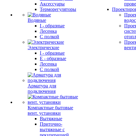
Аксессуары
прове
Терморегуляторы
Проектиро
Прое
Водяные
водо
I - образные
Прое
Лесенка
сист
С полкой
отоп
Прое
Электрические
вент
I - образные
E - образные
Лесенка
С полкой
Арматура для
подключения
Компактные бытовые
вент. установки
Вытяжные
Приточно-
вытяжные с
рекуперацией