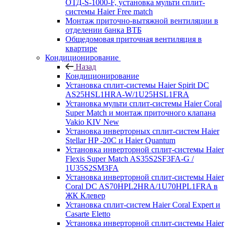
ОТД-S-1000-F, установка мульти сплит-
системы Haier Free match
Монтаж приточно-вытяжной вентиляции в
отделении банка ВТБ
Общедомовая приточная вентиляция в
квартире
Кондиционирование
Назад
Кондиционирование
Установка сплит-системы Haier Spirit DC
AS25HSL1HRA-W/1U25HSL1FRA
Установка мульти сплит-системы Haier Coral
Super Match и монтаж приточного клапана
Vakio KIV New
Установка инверторных сплит-систем Haier
Stellar HP -20С и Haier Quantum
Установка инверторной сплит-системы Haier
Flexis Super Match AS35S2SF3FA-G /
1U35S2SM3FA
Установка инверторной сплит-системы Haier
Coral DC AS70HPL2HRA/1U70HPL1FRA в
ЖК Клевер
Установка сплит-систем Haier Coral Expert и
Casarte Eletto
Установка инверторной сплит-системы Haier