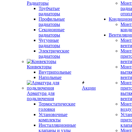
Радиаторы
Монт
Трубчатые
радиа
радиаторы
отоп
Профильные
Кондицион
радиаторы
Монт
Секционные
конд
радиаторы
Вентиляци
Чугунные
Монт
радиаторы
вент
Электрические
Монт
радиаторы
прит
вент
Конвекторы
Монт
Внутрипольные
вытя
Напольные
вент
Монт
Акции
прит
Арматура для
вытя
подключения
вент
Термостатические
Монт
головки
возду
Установочные
Устан
комплекты
прит
Инсталляционные
клап
клапаны и узлы
Монт