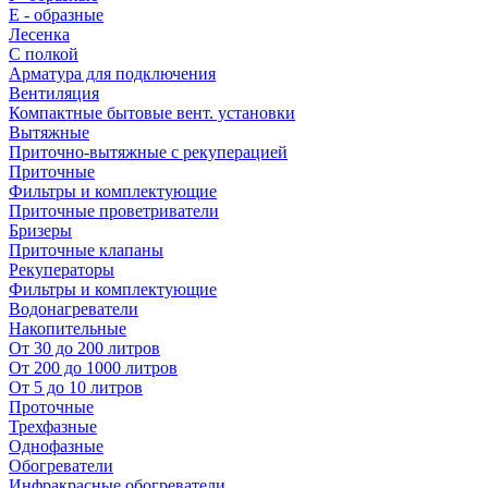
E - образные
Лесенка
С полкой
Арматура для подключения
Вентиляция
Компактные бытовые вент. установки
Вытяжные
Приточно-вытяжные с рекуперацией
Приточные
Фильтры и комплектующие
Приточные проветриватели
Бризеры
Приточные клапаны
Рекуператоры
Фильтры и комплектующие
Водонагреватели
Накопительные
От 30 до 200 литров
От 200 до 1000 литров
От 5 до 10 литров
Проточные
Трехфазные
Однофазные
Обогреватели
Инфракрасные обогреватели