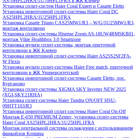
AS70HPL2HRA/1U70HPL1FRA в ЖК Клевер
Установка сплит-систем Haier Coral Expert и Casarte Eletto
Установка инверторной сплит-системы Haier Coral DC
AS25HPL2HRA/1U25HPL1FRA
Установка Casarte Triano CAS25MW1/R3 – W/G/1U25MW1/R3,
монтаж вентиляции
Установка сплит-системы Hisense Zoom AS-18UW4RMSKB01,
монтаж Vilpe Healthbox 3.0 Smartzone
Установка мульти сплит-системы, монтаж приточной
вентиляции в ЖК Клевер
Установка инверторной сплит-системы Haier AS25S2SF2FA-
W Flexis
Установка мульти сплит-системы Haier Free match, приточной
вентиляции в ЖК Университетский
Установка инверторной сплит-системы Casarte Eletto, пос.
Курганово
Установка сплит-системы XIGMA SKY Inverter NEW 2025
(XGI-SKY21RHA)
Установка сплит-системы Haier Tundra ON/OFF HSU-
09HTT103/R3
Установка инверторной сплит-системы Haier Coral On-Off
Монтаж E-650 PREMIUM Zentec, установка сплит-системы
Haier Coral AS25HPL2HRA/1U25HPL1FRA
Монтаж центральной системы охлаждения с использованием
фанкойлов Kentatsu