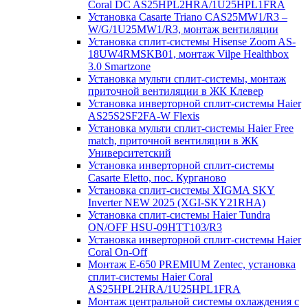
Coral DC AS25HPL2HRA/1U25HPL1FRA
Установка Casarte Triano CAS25MW1/R3 –
W/G/1U25MW1/R3, монтаж вентиляции
Установка сплит-системы Hisense Zoom AS-
18UW4RMSKB01, монтаж Vilpe Healthbox
3.0 Smartzone
Установка мульти сплит-системы, монтаж
приточной вентиляции в ЖК Клевер
Установка инверторной сплит-системы Haier
AS25S2SF2FA-W Flexis
Установка мульти сплит-системы Haier Free
match, приточной вентиляции в ЖК
Университетский
Установка инверторной сплит-системы
Casarte Eletto, пос. Курганово
Установка сплит-системы XIGMA SKY
Inverter NEW 2025 (XGI-SKY21RHA)
Установка сплит-системы Haier Tundra
ON/OFF HSU-09HTT103/R3
Установка инверторной сплит-системы Haier
Coral On-Off
Монтаж E-650 PREMIUM Zentec, установка
сплит-системы Haier Coral
AS25HPL2HRA/1U25HPL1FRA
Монтаж центральной системы охлаждения с