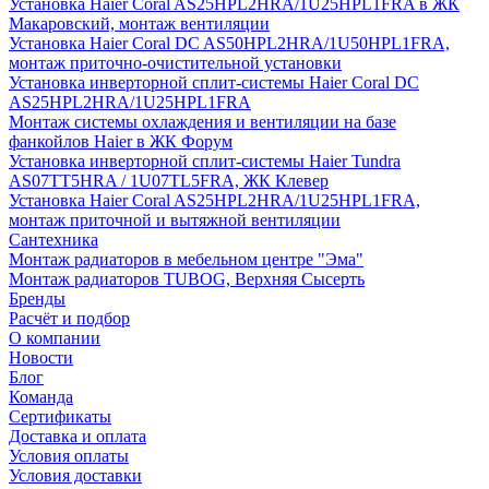
Установка Haier Coral AS25HPL2HRA/1U25HPL1FRA в ЖК
Макаровский, монтаж вентиляции
Установка Haier Coral DC AS50HPL2HRA/1U50HPL1FRA,
монтаж приточно-очистительной установки
Установка инверторной сплит-системы Haier Coral DC
AS25HPL2HRA/1U25HPL1FRA
Монтаж системы охлаждения и вентиляции на базе
фанкойлов Haier в ЖК Форум
Установка инверторной сплит-системы Haier Tundra
AS07TT5HRA / 1U07TL5FRA, ЖК Клевер
Установка Haier Coral AS25HPL2HRA/1U25HPL1FRA,
монтаж приточной и вытяжной вентиляции
Сантехника
Монтаж радиаторов в мебельном центре "Эма"
Монтаж радиаторов TUBOG, Верхняя Сысерть
Бренды
Расчёт и подбор
О компании
Новости
Блог
Команда
Сертификаты
Доставка и оплата
Условия оплаты
Условия доставки