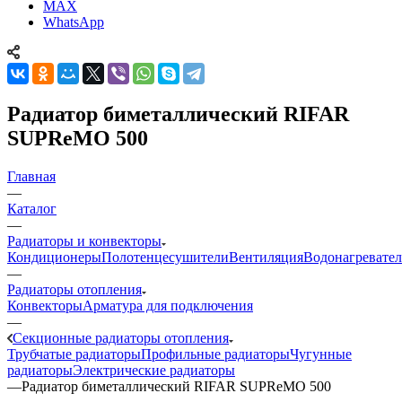
MAX
WhatsApp
Радиатор биметаллический RIFAR
SUPReMO 500
Главная
—
Каталог
—
Радиаторы и конвекторы
Кондиционеры
Полотенцесушители
Вентиляция
Водонагревате
—
Радиаторы отопления
Конвекторы
Арматура для подключения
—
Секционные радиаторы отопления
Трубчатые радиаторы
Профильные радиаторы
Чугунные
радиаторы
Электрические радиаторы
—
Радиатор биметаллический RIFAR SUPReMO 500