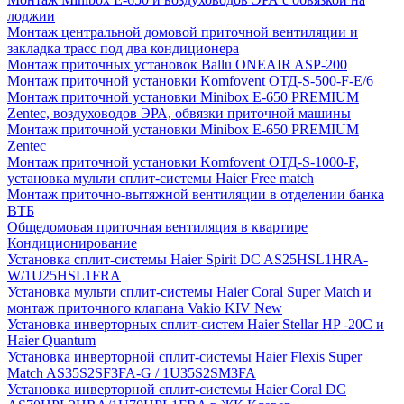
лоджии
Монтаж центральной домовой приточной вентиляции и
закладка трасс под два кондиционера
Монтаж приточных установок Ballu ONEAIR ASP-200
Монтаж приточной установки Komfovent ОТД-S-500-F-E/6
Монтаж приточной установки Minibox E-650 PREMIUM
Zentec, воздуховодов ЭРА, обвязки приточной машины
Монтаж приточной установки Minibox E-650 PREMIUM
Zentec
Монтаж приточной установки Komfovent ОТД-S-1000-F,
установка мульти сплит-системы Haier Free match
Монтаж приточно-вытяжной вентиляции в отделении банка
ВТБ
Общедомовая приточная вентиляция в квартире
Кондиционирование
Установка сплит-системы Haier Spirit DC AS25HSL1HRA-
W/1U25HSL1FRA
Установка мульти сплит-системы Haier Coral Super Match и
монтаж приточного клапана Vakio KIV New
Установка инверторных сплит-систем Haier Stellar HP -20С и
Haier Quantum
Установка инверторной сплит-системы Haier Flexis Super
Match AS35S2SF3FA-G / 1U35S2SM3FA
Установка инверторной сплит-системы Haier Coral DC