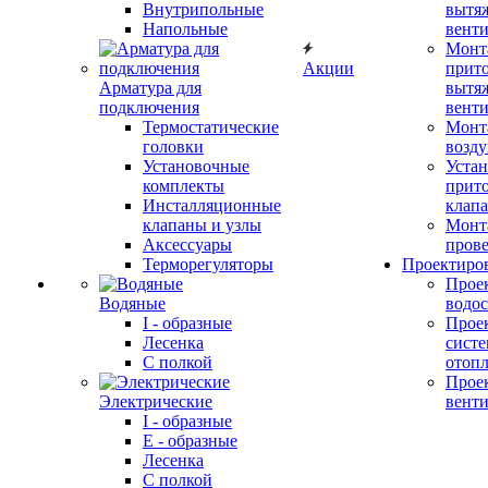
Внутрипольные
вытя
Напольные
вент
Монт
Акции
прит
Арматура для
вытя
подключения
вент
Термостатические
Монт
головки
возду
Установочные
Устан
комплекты
прит
Инсталляционные
клап
клапаны и узлы
Монт
Аксессуары
прове
Терморегуляторы
Проектиро
Прое
Водяные
водо
I - образные
Прое
Лесенка
сист
С полкой
отоп
Прое
Электрические
вент
I - образные
E - образные
Лесенка
С полкой