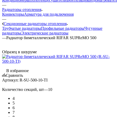
Кондиционеры
Полотенцесушители
Вентиляция
Водонагревате
—
Радиаторы отопления
Конвекторы
Арматура для подключения
—
Секционные радиаторы отопления
Трубчатые радиаторы
Профильные радиаторы
Чугунные
радиаторы
Электрические радиаторы
—
Радиатор биметаллический RIFAR SUPReMO 500
Образец в шоуруме
В избранное
Сравнить
Артикул:
R-SU-500-10-TI
Количество секций, шт
—
10
4
5
6
7