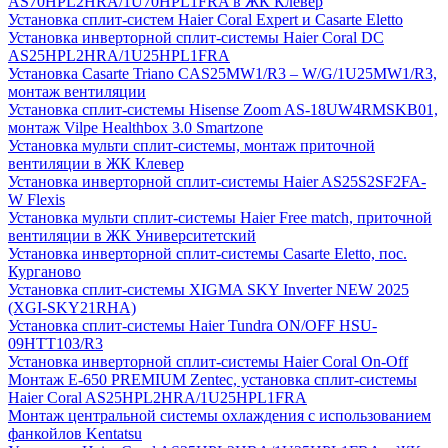
AS70HPL2HRA/1U70HPL1FRA в ЖК Клевер
Установка сплит-систем Haier Coral Expert и Casarte Eletto
Установка инверторной сплит-системы Haier Coral DC
AS25HPL2HRA/1U25HPL1FRA
Установка Casarte Triano CAS25MW1/R3 – W/G/1U25MW1/R3,
монтаж вентиляции
Установка сплит-системы Hisense Zoom AS-18UW4RMSKB01,
монтаж Vilpe Healthbox 3.0 Smartzone
Установка мульти сплит-системы, монтаж приточной
вентиляции в ЖК Клевер
Установка инверторной сплит-системы Haier AS25S2SF2FA-
W Flexis
Установка мульти сплит-системы Haier Free match, приточной
вентиляции в ЖК Университетский
Установка инверторной сплит-системы Casarte Eletto, пос.
Курганово
Установка сплит-системы XIGMA SKY Inverter NEW 2025
(XGI-SKY21RHA)
Установка сплит-системы Haier Tundra ON/OFF HSU-
09HTT103/R3
Установка инверторной сплит-системы Haier Coral On-Off
Монтаж E-650 PREMIUM Zentec, установка сплит-системы
Haier Coral AS25HPL2HRA/1U25HPL1FRA
Монтаж центральной системы охлаждения с использованием
фанкойлов Kentatsu