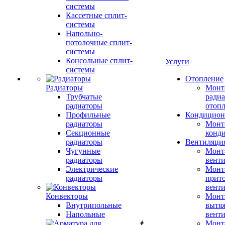
системы
Кассетные сплит-
системы
Напольно-
потолочные сплит-
системы
Консольные сплит-
Услуги
системы
Отопление
Радиаторы
Монт
Трубчатые
радиа
радиаторы
отоп
Профильные
Кондицион
радиаторы
Монт
Секционные
конд
радиаторы
Вентиляци
Чугунные
Монт
радиаторы
вент
Электрические
Монт
радиаторы
прит
вент
Конвекторы
Монт
Внутрипольные
вытя
Напольные
вент
Монт