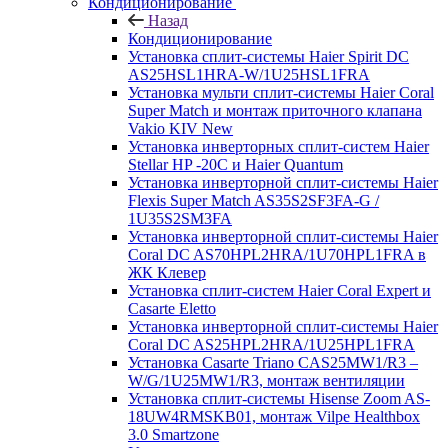
Кондиционирование
Назад
Кондиционирование
Установка сплит-системы Haier Spirit DC
AS25HSL1HRA-W/1U25HSL1FRA
Установка мульти сплит-системы Haier Coral
Super Match и монтаж приточного клапана
Vakio KIV New
Установка инверторных сплит-систем Haier
Stellar HP -20С и Haier Quantum
Установка инверторной сплит-системы Haier
Flexis Super Match AS35S2SF3FA-G /
1U35S2SM3FA
Установка инверторной сплит-системы Haier
Coral DC AS70HPL2HRA/1U70HPL1FRA в
ЖК Клевер
Установка сплит-систем Haier Coral Expert и
Casarte Eletto
Установка инверторной сплит-системы Haier
Coral DC AS25HPL2HRA/1U25HPL1FRA
Установка Casarte Triano CAS25MW1/R3 –
W/G/1U25MW1/R3, монтаж вентиляции
Установка сплит-системы Hisense Zoom AS-
18UW4RMSKB01, монтаж Vilpe Healthbox
3.0 Smartzone