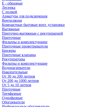
E - образные
Лесенка
С полкой
Арматура для подключения
Вентиляция
Компактные бытовые вент. установки
Вытяжные
Приточно-вытяжные с рекуперацией
Приточные
Фильтры и комплектующие
Приточные проветриватели
Бризеры
Приточные клапаны
Рекуператоры
Фильтры и комплектующие
Водонагреватели
Накопительные
От 30 до 200 литров
От 200 до 1000 литров
От 5 до 10 литров
Проточные
Трехфазные
Однофазные
Обогреватели
Инфракрасные обогреватели