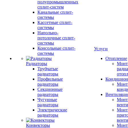
полупромышленных
сплит-систем
Канальные сплит-
системы
Кассетные сплит-
системы
Напольно-
потолочные сплит-
системы
Консольные сплит-
Услуги
системы
Отопление
Радиаторы
Монт
Трубчатые
радиа
радиаторы
отоп
Профильные
Кондицион
радиаторы
Монт
Секционные
конд
радиаторы
Вентиляци
Чугунные
Монт
радиаторы
вент
Электрические
Монт
радиаторы
прит
вент
Конвекторы
Монт