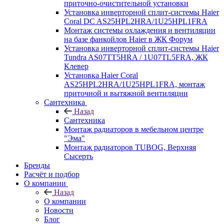
приточно-очистительной установки
Установка инверторной сплит-системы Haier
Coral DC AS25HPL2HRA/1U25HPL1FRA
Монтаж системы охлаждения и вентиляции
на базе фанкойлов Haier в ЖК Форум
Установка инверторной сплит-системы Haier
Tundra AS07TT5HRA / 1U07TL5FRA, ЖК
Клевер
Установка Haier Coral
AS25HPL2HRA/1U25HPL1FRA, монтаж
приточной и вытяжной вентиляции
Сантехника
Назад
Сантехника
Монтаж радиаторов в мебельном центре
"Эма"
Монтаж радиаторов TUBOG, Верхняя
Сысерть
Бренды
Расчёт и подбор
О компании
Назад
О компании
Новости
Блог