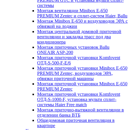
PREMIUM GTC и установка мульти сплит-
системы
Монтаж вентиляции Minibox E-650
PREMIUM Zentec и сплит-систем Haier, Ballu
Монтаж Minibox E-650 и воздуховодов ЭРА с
обвязкой на лоджии
Монтаж центральной домовой приточной
вентиляции и закладка трасс под два
кондиционера
Монтаж приточных установок Ballu
ONEAIR ASP-200
Монтаж приточной установки Komfovent
ОТД-S-500-F-E/6
Монтаж приточной установки Minibox E-650
PREMIUM Zentec, воздуховодов ЭРА,
обвязки приточной машины
Монтаж приточной установки Minibox E-650
PREMIUM Zentec
Монтаж приточной установки Komfovent
ОТД-S-1000-F, установка мульти сплит-
системы Haier Free match
Монтаж приточно-вытяжной вентиляции в
отделении банка ВТБ
Общедомовая приточная вентиляция в
квартире