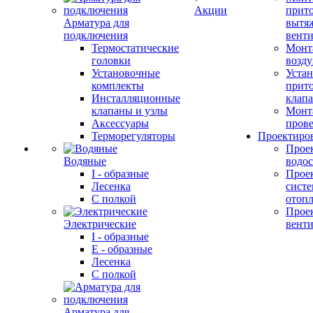
Акции
прит
Арматура для
вытя
подключения
вент
Термостатические
Монт
головки
возду
Установочные
Устан
комплекты
прит
Инсталляционные
клап
клапаны и узлы
Монт
Аксессуары
прове
Терморегуляторы
Проектиро
Прое
Водяные
водо
I - образные
Прое
Лесенка
сист
С полкой
отоп
Прое
Электрические
вент
I - образные
E - образные
Лесенка
С полкой
Арматура для