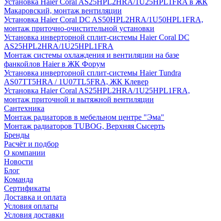
Установка Haier Coral AS25HPL2HRA/1U25HPL1FRA в ЖК
Макаровский, монтаж вентиляции
Установка Haier Coral DC AS50HPL2HRA/1U50HPL1FRA,
монтаж приточно-очистительной установки
Установка инверторной сплит-системы Haier Coral DC
AS25HPL2HRA/1U25HPL1FRA
Монтаж системы охлаждения и вентиляции на базе
фанкойлов Haier в ЖК Форум
Установка инверторной сплит-системы Haier Tundra
AS07TT5HRA / 1U07TL5FRA, ЖК Клевер
Установка Haier Coral AS25HPL2HRA/1U25HPL1FRA,
монтаж приточной и вытяжной вентиляции
Сантехника
Монтаж радиаторов в мебельном центре "Эма"
Монтаж радиаторов TUBOG, Верхняя Сысерть
Бренды
Расчёт и подбор
О компании
Новости
Блог
Команда
Сертификаты
Доставка и оплата
Условия оплаты
Условия доставки