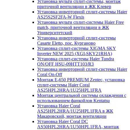
Установка мульти сплит-системы, монтаж
приточной вентиляции в ЖК Клевер
Установка инверторной сплит-системы Haier
AS25S2SF2FA-W Flexis
Установка мульти сплит-системы Haier Free
match, приточной вентиляции в ЖК
Университетский
Установка инверторной сплит-системы
Casarte Eletto, пос. Курганово
Установка сплит-системы XIGMA SKY
Inverter NEW 2025 (XGI-SKY21RHA)
Установка сплит-системы Haier Tundra
ON/OFF HSU-09HTT103/R3
Установка инверторной сплит-системы Haier
Coral On-Off
Монтаж E-650 PREMIUM Zentec, установка
сплит-системы Haier Coral
AS25HPL2HRA/1U25HPL1FRA
Монтаж центральной системы охлаждения с
использованием фанкойлов Kentatsu
Установка Haier Coral
AS25HPL2HRA/1U25HPL1FRA в ЖК
Макаровский, монтаж вентиляции
Установка Haier Coral DC
AS50HPL2HRA/1U50HPL1FRA, монтаж