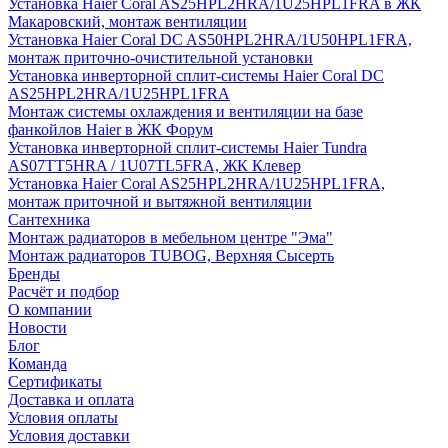
Установка Haier Coral AS25HPL2HRA/1U25HPL1FRA в ЖК
Макаровский, монтаж вентиляции
Установка Haier Coral DC AS50HPL2HRA/1U50HPL1FRA,
монтаж приточно-очистительной установки
Установка инверторной сплит-системы Haier Coral DC
AS25HPL2HRA/1U25HPL1FRA
Монтаж системы охлаждения и вентиляции на базе
фанкойлов Haier в ЖК Форум
Установка инверторной сплит-системы Haier Tundra
AS07TT5HRA / 1U07TL5FRA, ЖК Клевер
Установка Haier Coral AS25HPL2HRA/1U25HPL1FRA,
монтаж приточной и вытяжной вентиляции
Сантехника
Монтаж радиаторов в мебельном центре "Эма"
Монтаж радиаторов TUBOG, Верхняя Сысерть
Бренды
Расчёт и подбор
О компании
Новости
Блог
Команда
Сертификаты
Доставка и оплата
Условия оплаты
Условия доставки