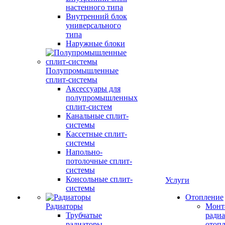
настенного типа
Внутренний блок
универсального
типа
Наружные блоки
Полупромышленные
сплит-системы
Аксессуары для
полупромышленных
сплит-систем
Канальные сплит-
системы
Кассетные сплит-
системы
Напольно-
потолочные сплит-
системы
Консольные сплит-
Услуги
системы
Отопление
Радиаторы
Монт
Трубчатые
радиа
радиаторы
отоп