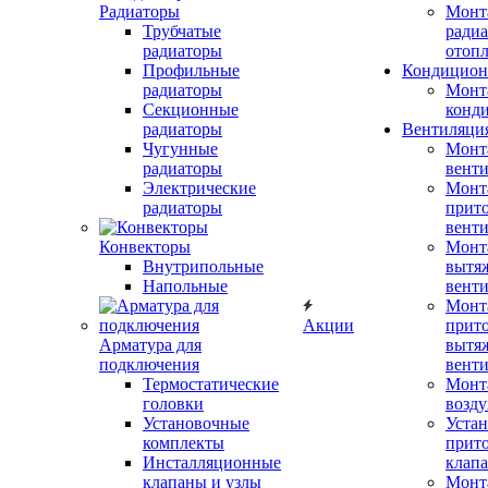
Радиаторы
Монт
Трубчатые
радиа
радиаторы
отоп
Профильные
Кондицион
радиаторы
Монт
Секционные
конд
радиаторы
Вентиляци
Чугунные
Монт
радиаторы
вент
Электрические
Монт
радиаторы
прит
вент
Конвекторы
Монт
Внутрипольные
вытя
Напольные
вент
Монт
Акции
прит
Арматура для
вытя
подключения
вент
Термостатические
Монт
головки
возду
Установочные
Устан
комплекты
прит
Инсталляционные
клап
клапаны и узлы
Монт