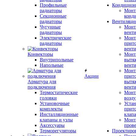
Профильные
Кондицион
радиаторы
Монт
Секционные
конд
радиаторы
Вентиляци
Чугунные
Монт
радиаторы
вент
Электрические
Монт
радиаторы
прит
вент
Конвекторы
Монт
Внутрипольные
вытя
Напольные
вент
Монт
Акции
прит
Арматура для
вытя
подключения
вент
Термостатические
Монт
головки
возду
Установочные
Устан
комплекты
прит
Инсталляционные
клап
клапаны и узлы
Монт
Аксессуары
прове
Терморегуляторы
Проектиро