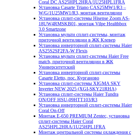
Coral DC AS25HPL2HRA/1U25HPL1FRA
Установка Casarte Triano CAS25MW1/R3 –
W/G/1U25MW1/R3, монтаж вентиляции
Установка сплит-системы Hisense Zoom AS-
18UW4RMSKB01, монтаж Vilpe Healthbox
3.0 Smartzone
Установка мульти сплит-системы, монтаж
приточной вентиляции в ЖК Клевер
Установка инверторной сплит-системы Haier
AS25S2SF2FA-W Flexis
Установка мульти сплит-системы Haier Free
match, приточной вентиляции в ЖК
Университетский
Установка инверторной сплит-системы
Casarte Eletto, пос. Курганово
Установка сплит-системы XIGMA SKY
Inverter NEW 2025 (XGI-SKY21RHA)
Установка сплит-системы Haier Tundra
ON/OFF HSU-09HTT103/R3
Установка инверторной сплит-системы Haier
Coral On-Off
Монтаж E-650 PREMIUM Zentec, установка
сплит-системы Haier Coral
AS25HPL2HRA/1U25HPL1FRA
Монтаж центральной системы охлаждения с