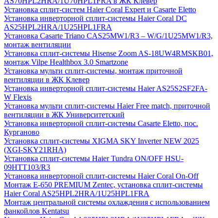
AS70HPL2HRA/1U70HPL1FRA в ЖК Клевер
Установка сплит-систем Haier Coral Expert и Casarte Eletto
Установка инверторной сплит-системы Haier Coral DC
AS25HPL2HRA/1U25HPL1FRA
Установка Casarte Triano CAS25MW1/R3 – W/G/1U25MW1/R3,
монтаж вентиляции
Установка сплит-системы Hisense Zoom AS-18UW4RMSKB01,
монтаж Vilpe Healthbox 3.0 Smartzone
Установка мульти сплит-системы, монтаж приточной
вентиляции в ЖК Клевер
Установка инверторной сплит-системы Haier AS25S2SF2FA-
W Flexis
Установка мульти сплит-системы Haier Free match, приточной
вентиляции в ЖК Университетский
Установка инверторной сплит-системы Casarte Eletto, пос.
Курганово
Установка сплит-системы XIGMA SKY Inverter NEW 2025
(XGI-SKY21RHA)
Установка сплит-системы Haier Tundra ON/OFF HSU-
09HTT103/R3
Установка инверторной сплит-системы Haier Coral On-Off
Монтаж E-650 PREMIUM Zentec, установка сплит-системы
Haier Coral AS25HPL2HRA/1U25HPL1FRA
Монтаж центральной системы охлаждения с использованием
фанкойлов Kentatsu