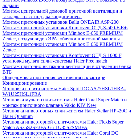
лоджии
Монтаж центральной домовой приточной вентиляции и
закладка трасс под два кондиционера
Монтаж приточных установок Ballu ONEAIR ASP-200
Монтаж приточной установки Komfovent ОТД-S-500-F-E/6
Монтаж приточной установки Minibox E-650 PREMIUM
Zentec, воздуховодов ЭРА, обвязки приточной машины
Монтаж приточной установки Minibox E-650 PREMIUM
Zentec
Монтаж приточной установки Komfovent ОТД-S-1000-F,
установка мульти сплит-системы Haier Free match
Монтаж приточно-вытяжной вентиляции в отделении банка
ВТБ
Общедомовая приточная вентиляция в квартире
Кондиционирование
Установка сплит-системы Haier Spirit DC AS25HSL1HRA-
W/1U25HSL1FRA
Установка мульти сплит-системы Haier Coral Super Match и
монтаж приточного клапана Vakio KIV New
Установка инверторных сплит-систем Haier Stellar HP -20С и
Haier Quantum
Установка инверторной сплит-системы Haier Flexis Super
Match AS35S2SF3FA-G / 1U35S2SM3FA
Установка инверторной сплит-системы Haier Coral DC