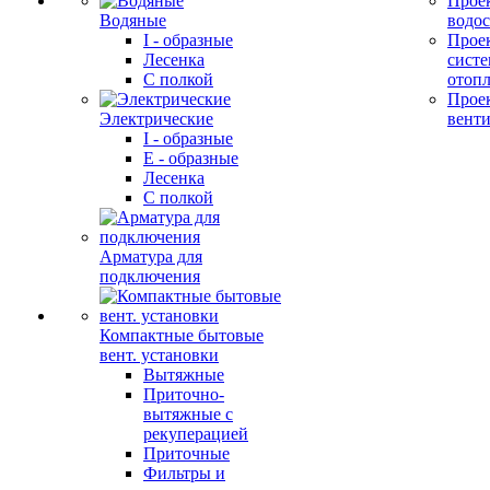
Прое
Водяные
водо
I - образные
Прое
Лесенка
сист
С полкой
отоп
Прое
Электрические
вент
I - образные
E - образные
Лесенка
С полкой
Арматура для
подключения
Компактные бытовые
вент. установки
Вытяжные
Приточно-
вытяжные с
рекуперацией
Приточные
Фильтры и