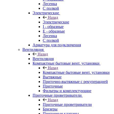
Лесенка
С полкой
Электрические
Назад
Электрические
I - образные
E - образные
Лесенка
С полкой
Арматура для подключения
Вентиляция
Назад
Вентиляция
Компактные бытовые вент. установки
Назад
Компактные бытовые вент. установки
Вытяжные
Приточно-вытяжные с рекуперацией
Приточные
Фильтры и комплектующие
Приточные проветриватели
Назад
Приточные проветриватели
Бризеры
Приточные клапаны