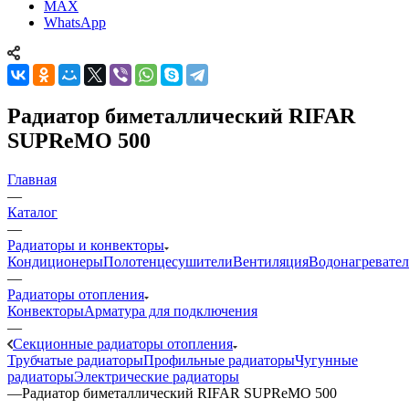
MAX
WhatsApp
Радиатор биметаллический RIFAR
SUPReMO 500
Главная
—
Каталог
—
Радиаторы и конвекторы
Кондиционеры
Полотенцесушители
Вентиляция
Водонагревате
—
Радиаторы отопления
Конвекторы
Арматура для подключения
—
Секционные радиаторы отопления
Трубчатые радиаторы
Профильные радиаторы
Чугунные
радиаторы
Электрические радиаторы
—
Радиатор биметаллический RIFAR SUPReMO 500