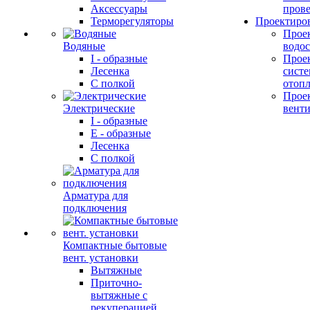
Аксессуары
прове
Терморегуляторы
Проектиро
Прое
Водяные
водо
I - образные
Прое
Лесенка
сист
С полкой
отоп
Прое
Электрические
вент
I - образные
E - образные
Лесенка
С полкой
Арматура для
подключения
Компактные бытовые
вент. установки
Вытяжные
Приточно-
вытяжные с
рекуперацией