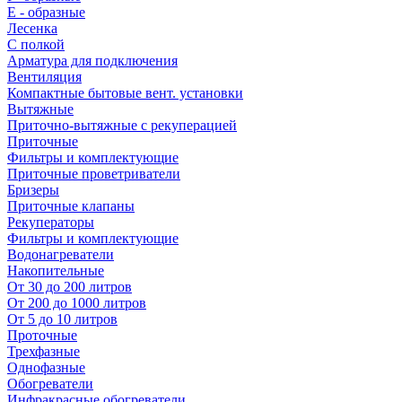
E - образные
Лесенка
С полкой
Арматура для подключения
Вентиляция
Компактные бытовые вент. установки
Вытяжные
Приточно-вытяжные с рекуперацией
Приточные
Фильтры и комплектующие
Приточные проветриватели
Бризеры
Приточные клапаны
Рекуператоры
Фильтры и комплектующие
Водонагреватели
Накопительные
От 30 до 200 литров
От 200 до 1000 литров
От 5 до 10 литров
Проточные
Трехфазные
Однофазные
Обогреватели
Инфракрасные обогреватели