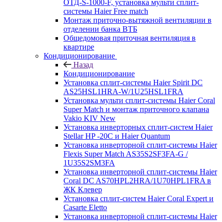
ОТД-S-1000-F, установка мульти сплит-
системы Haier Free match
Монтаж приточно-вытяжной вентиляции в
отделении банка ВТБ
Общедомовая приточная вентиляция в
квартире
Кондиционирование
Назад
Кондиционирование
Установка сплит-системы Haier Spirit DC
AS25HSL1HRA-W/1U25HSL1FRA
Установка мульти сплит-системы Haier Coral
Super Match и монтаж приточного клапана
Vakio KIV New
Установка инверторных сплит-систем Haier
Stellar HP -20С и Haier Quantum
Установка инверторной сплит-системы Haier
Flexis Super Match AS35S2SF3FA-G /
1U35S2SM3FA
Установка инверторной сплит-системы Haier
Coral DC AS70HPL2HRA/1U70HPL1FRA в
ЖК Клевер
Установка сплит-систем Haier Coral Expert и
Casarte Eletto
Установка инверторной сплит-системы Haier