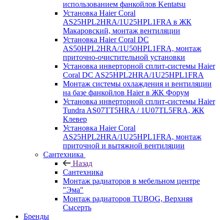
использованием фанкойлов Kentatsu
Установка Haier Coral
AS25HPL2HRA/1U25HPL1FRA в ЖК
Макаровский, монтаж вентиляции
Установка Haier Coral DC
AS50HPL2HRA/1U50HPL1FRA, монтаж
приточно-очистительной установки
Установка инверторной сплит-системы Haier
Coral DC AS25HPL2HRA/1U25HPL1FRA
Монтаж системы охлаждения и вентиляции
на базе фанкойлов Haier в ЖК Форум
Установка инверторной сплит-системы Haier
Tundra AS07TT5HRA / 1U07TL5FRA, ЖК
Клевер
Установка Haier Coral
AS25HPL2HRA/1U25HPL1FRA, монтаж
приточной и вытяжной вентиляции
Сантехника
Назад
Сантехника
Монтаж радиаторов в мебельном центре
"Эма"
Монтаж радиаторов TUBOG, Верхняя
Сысерть
Бренды