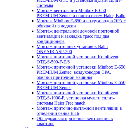
PREMIUM GTC и установка мульти сплит-
системы
Монтаж вентиляции Minibox E-650
PREMIUM Zentec и сплит-систем Haier, Ballu
Монтаж Minibox E-650 и воздуховодов ЭРА с
обвязкой на лоджии
Монтаж центральной домовой приточной
вентиляции и закладка трасс под два
кондиционера
Монтаж приточных установок Ballu
ONEAIR ASP-200
Монтаж приточной установки Komfovent
ОТД-S-500-F-E/6
Монтаж приточной установки Minibox E-650
PREMIUM Zentec, воздуховодов ЭРА,
обвязки приточной машины
Монтаж приточной установки Minibox E-650
PREMIUM Zentec
Монтаж приточной установки Komfovent
ОТД-S-1000-F, установка мульти сплит-
системы Haier Free match
Монтаж приточно-вытяжной вентиляции в
отделении банка ВТБ
Общедомовая приточная вентиляция в
квартире