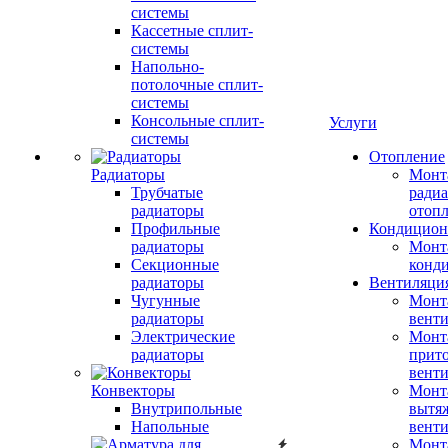
системы
Кассетные сплит-
системы
Напольно-
потолочные сплит-
системы
Консольные сплит-
Услуги
системы
Отопление
Радиаторы
Монт
Трубчатые
радиа
радиаторы
отоп
Профильные
Кондицион
радиаторы
Монт
Секционные
конд
радиаторы
Вентиляци
Чугунные
Монт
радиаторы
вент
Электрические
Монт
радиаторы
прит
вент
Конвекторы
Монт
Внутрипольные
вытя
Напольные
вент
Монт