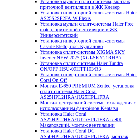
Установка мульти сплит-системы, монтаж
приточной вентиляции в ЖК Клевер
Установка инверторной сплит-системы Haier
AS25S2SF2FA-W Flexis
Установка мульти сплит-системы Haier Free
match, приточной вентиляции в ЖК
Университетский
Установка инверторной сплит-системы
Casarte Eletto, пос. Курганово
Установка сплит-системы XIGMA SKY
Inverter NEW 2025 (XGI-SKY21RHA)
Установка сплит-системы Haier Tundra
ON/OFF HSU-09HTT103/R3
Установка инверторной сплит-системы Haier
Coral On-Off
Монтаж E-650 PREMIUM Zentec, установка
сплит-системы Haier Coral
AS25HPL2HRA/1U25HPL1FRA
Монтаж центральной системы охлаждения с
использованием фанкойлов Kentatsu
Установка Haier Coral
AS25HPL2HRA/1U25HPL1FRA в ЖК
Макаровский, монтаж вентиляции
Установка Haier Coral DC
AS50HPL2HRA/1U50HPL1FRA, монтаж