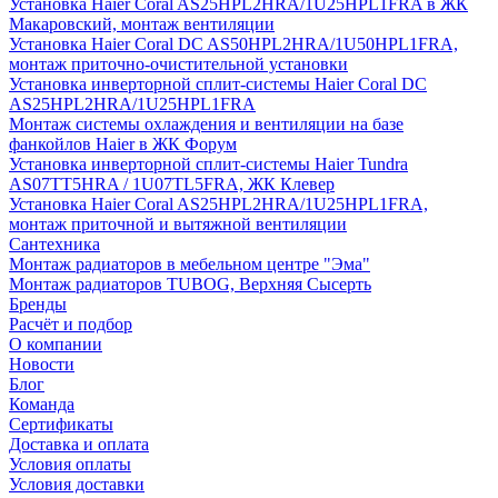
Установка Haier Coral AS25HPL2HRA/1U25HPL1FRA в ЖК
Макаровский, монтаж вентиляции
Установка Haier Coral DC AS50HPL2HRA/1U50HPL1FRA,
монтаж приточно-очистительной установки
Установка инверторной сплит-системы Haier Coral DC
AS25HPL2HRA/1U25HPL1FRA
Монтаж системы охлаждения и вентиляции на базе
фанкойлов Haier в ЖК Форум
Установка инверторной сплит-системы Haier Tundra
AS07TT5HRA / 1U07TL5FRA, ЖК Клевер
Установка Haier Coral AS25HPL2HRA/1U25HPL1FRA,
монтаж приточной и вытяжной вентиляции
Сантехника
Монтаж радиаторов в мебельном центре "Эма"
Монтаж радиаторов TUBOG, Верхняя Сысерть
Бренды
Расчёт и подбор
О компании
Новости
Блог
Команда
Сертификаты
Доставка и оплата
Условия оплаты
Условия доставки