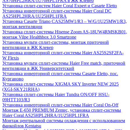
AS70HPL2HRA/1U70HPL1FRA в ЖК Клевер
Установка сплит-систем Haier Coral Expert и Casarte Eletto
Установка инверторной сплит-системы Haier Coral DC
AS25HPL2HRA/1U25HPL1FRA
Установка Casarte Triano CAS25MW1/R3 – W/G/1U25MW1/R3,
монтаж вентиляции
Установка сплит-системы Hisense Zoom AS-18UW4RMSKB01,
монтаж Vilpe Healthbox 3.0 Smartzone
Установка мульти сплит-системы, монтаж приточной
вентиляции в ЖК Клевер
Установка инверторной сплит-системы Haier AS25S2SF2FA-
W Flexis
Установка мульти сплит-системы Haier Free match, приточной
вентиляции в ЖК Университетский
Установка инверторной сплит-системы Casarte Eletto, пос.
Курганово
Установка сплит-системы XIGMA SKY Inverter NEW 2025
(XGI-SKY21RHA)
Установка сплит-системы Haier Tundra ON/OFF HSU-
09HTT103/R3
Установка инверторной сплит-системы Haier Coral On-Off
Монтаж E-650 PREMIUM Zentec, установка сплит-системы
Haier Coral AS25HPL2HRA/1U25HPL1FRA
Монтаж центральной системы охлаждения с использованием
фанкойлов Kentatsu