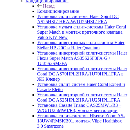
Кондиционирование
Назад
Кондиционирование
Установка сплит-системы Haier Spirit DC
AS25HSL1HRA-W/1U25HSL1FRA
Установка мульти сплит-системы Haier Coral
Super Match и монтаж приточного клапана
Vakio KIV New
Установка инверторных сплит-систем Haier
Stellar HP -20С и Haier Quantum
Установка инверторной сплит-системы Haier
Flexis Super Match AS35S2SF3FA-G /
1U35S2SM3FA
Установка инверторной сплит-системы Haier
Coral DC AS70HPL2HRA/1U70HPL1FRA в
ЖК Клевер
Установка сплит-систем Haier Coral Expert и
Casarte Eletto
Установка инверторной сплит-системы Haier
Coral DC AS25HPL2HRA/1U25HPL1FRA
Установка Casarte Triano CAS25MW1/R3 –
W/G/1U25MW1/R3, монтаж вентиляции
Установка сплит-системы Hisense Zoom AS-
18UW4RMSKB01, монтаж Vilpe Healthbox
3.0 Smartzone