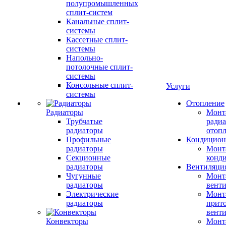
полупромышленных
сплит-систем
Канальные сплит-
системы
Кассетные сплит-
системы
Напольно-
потолочные сплит-
системы
Консольные сплит-
Услуги
системы
Отопление
Радиаторы
Монт
Трубчатые
радиа
радиаторы
отоп
Профильные
Кондицион
радиаторы
Монт
Секционные
конд
радиаторы
Вентиляци
Чугунные
Монт
радиаторы
вент
Электрические
Монт
радиаторы
прит
вент
Конвекторы
Монт