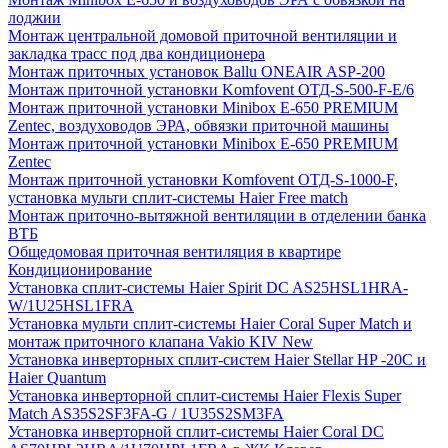
лоджии
Монтаж центральной домовой приточной вентиляции и
закладка трасс под два кондиционера
Монтаж приточных установок Ballu ONEAIR ASP-200
Монтаж приточной установки Komfovent ОТД-S-500-F-E/6
Монтаж приточной установки Minibox E-650 PREMIUM
Zentec, воздуховодов ЭРА, обвязки приточной машины
Монтаж приточной установки Minibox E-650 PREMIUM
Zentec
Монтаж приточной установки Komfovent ОТД-S-1000-F,
установка мульти сплит-системы Haier Free match
Монтаж приточно-вытяжной вентиляции в отделении банка
ВТБ
Общедомовая приточная вентиляция в квартире
Кондиционирование
Установка сплит-системы Haier Spirit DC AS25HSL1HRA-
W/1U25HSL1FRA
Установка мульти сплит-системы Haier Coral Super Match и
монтаж приточного клапана Vakio KIV New
Установка инверторных сплит-систем Haier Stellar HP -20С и
Haier Quantum
Установка инверторной сплит-системы Haier Flexis Super
Match AS35S2SF3FA-G / 1U35S2SM3FA
Установка инверторной сплит-системы Haier Coral DC