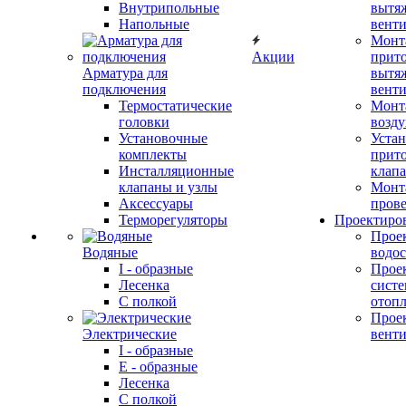
Внутрипольные
вытя
Напольные
вент
Монт
Акции
прит
Арматура для
вытя
подключения
вент
Термостатические
Монт
головки
возду
Установочные
Устан
комплекты
прит
Инсталляционные
клап
клапаны и узлы
Монт
Аксессуары
прове
Терморегуляторы
Проектиро
Прое
Водяные
водо
I - образные
Прое
Лесенка
сист
С полкой
отоп
Прое
Электрические
вент
I - образные
E - образные
Лесенка
С полкой