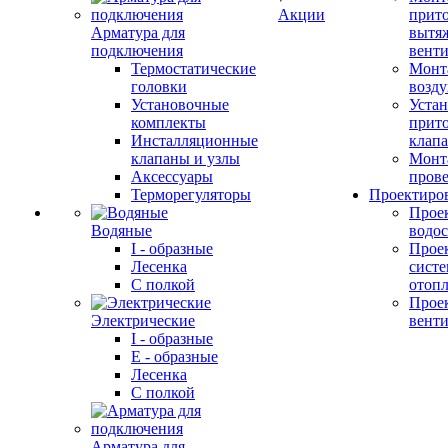
Акции
прит
Арматура для
вытя
подключения
вент
Термостатические
Монт
головки
возду
Установочные
Устан
комплекты
прит
Инсталляционные
клап
клапаны и узлы
Монт
Аксессуары
прове
Терморегуляторы
Проектиро
Прое
Водяные
водо
I - образные
Прое
Лесенка
сист
С полкой
отоп
Прое
Электрические
вент
I - образные
E - образные
Лесенка
С полкой
Арматура для