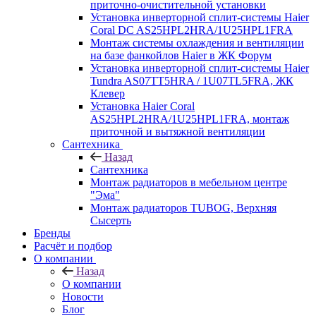
приточно-очистительной установки
Установка инверторной сплит-системы Haier
Coral DC AS25HPL2HRA/1U25HPL1FRA
Монтаж системы охлаждения и вентиляции
на базе фанкойлов Haier в ЖК Форум
Установка инверторной сплит-системы Haier
Tundra AS07TT5HRA / 1U07TL5FRA, ЖК
Клевер
Установка Haier Coral
AS25HPL2HRA/1U25HPL1FRA, монтаж
приточной и вытяжной вентиляции
Сантехника
Назад
Сантехника
Монтаж радиаторов в мебельном центре
"Эма"
Монтаж радиаторов TUBOG, Верхняя
Сысерть
Бренды
Расчёт и подбор
О компании
Назад
О компании
Новости
Блог