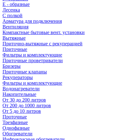
E - образные
Лесенка
С полкой
Арматура для подключения
Вентиляция
Компактные бытовые вент. установки
Вытяжные
Приточно-вытяжные с рекуперацией
Приточные
Фильтры и комплектующие
Приточные проветриватели
Бризеры
Приточные клапаны
Рекуператоры
Фильтры и комплектующие
Водонагреватели
Накопительные
От 30 до 200 литров
От 200 до 1000 литров
От 5 до 10 литров
Проточные
Трехфазные
Однофазные
Обогреватели
Инфракрасные обогреватели