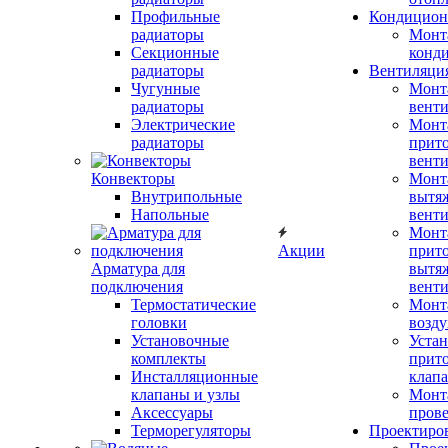
Профильные
Кондицион
радиаторы
Монт
Секционные
конд
радиаторы
Вентиляци
Чугунные
Монт
радиаторы
вент
Электрические
Монт
радиаторы
прит
вент
Конвекторы
Монт
Внутрипольные
вытя
Напольные
вент
Монт
Акции
прит
Арматура для
вытя
подключения
вент
Термостатические
Монт
головки
возду
Установочные
Устан
комплекты
прит
Инсталляционные
клап
клапаны и узлы
Монт
Аксессуары
прове
Терморегуляторы
Проектиро