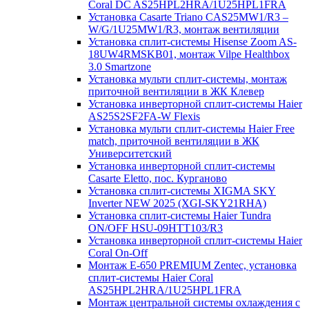
Coral DC AS25HPL2HRA/1U25HPL1FRA
Установка Casarte Triano CAS25MW1/R3 –
W/G/1U25MW1/R3, монтаж вентиляции
Установка сплит-системы Hisense Zoom AS-
18UW4RMSKB01, монтаж Vilpe Healthbox
3.0 Smartzone
Установка мульти сплит-системы, монтаж
приточной вентиляции в ЖК Клевер
Установка инверторной сплит-системы Haier
AS25S2SF2FA-W Flexis
Установка мульти сплит-системы Haier Free
match, приточной вентиляции в ЖК
Университетский
Установка инверторной сплит-системы
Casarte Eletto, пос. Курганово
Установка сплит-системы XIGMA SKY
Inverter NEW 2025 (XGI-SKY21RHA)
Установка сплит-системы Haier Tundra
ON/OFF HSU-09HTT103/R3
Установка инверторной сплит-системы Haier
Coral On-Off
Монтаж E-650 PREMIUM Zentec, установка
сплит-системы Haier Coral
AS25HPL2HRA/1U25HPL1FRA
Монтаж центральной системы охлаждения с