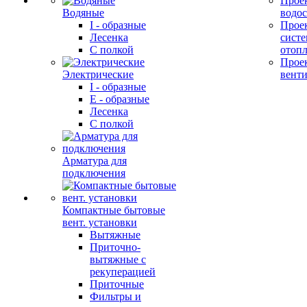
Прое
Водяные
водо
I - образные
Прое
Лесенка
сист
С полкой
отоп
Прое
Электрические
вент
I - образные
E - образные
Лесенка
С полкой
Арматура для
подключения
Компактные бытовые
вент. установки
Вытяжные
Приточно-
вытяжные с
рекуперацией
Приточные
Фильтры и