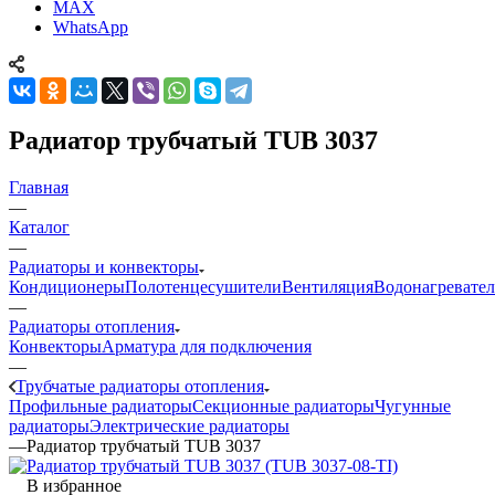
MAX
WhatsApp
Радиатор трубчатый TUB 3037
Главная
—
Каталог
—
Радиаторы и конвекторы
Кондиционеры
Полотенцесушители
Вентиляция
Водонагревате
—
Радиаторы отопления
Конвекторы
Арматура для подключения
—
Трубчатые радиаторы отопления
Профильные радиаторы
Секционные радиаторы
Чугунные
радиаторы
Электрические радиаторы
—
Радиатор трубчатый TUB 3037
В избранное