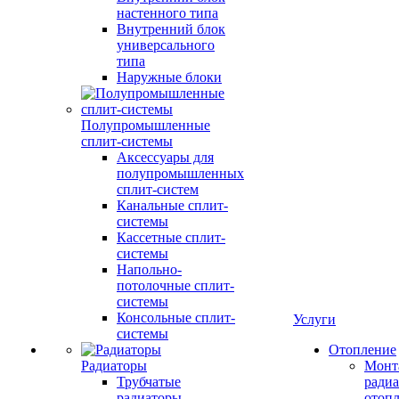
настенного типа
Внутренний блок
универсального
типа
Наружные блоки
Полупромышленные
сплит-системы
Аксессуары для
полупромышленных
сплит-систем
Канальные сплит-
системы
Кассетные сплит-
системы
Напольно-
потолочные сплит-
системы
Консольные сплит-
Услуги
системы
Отопление
Радиаторы
Монт
Трубчатые
радиа
радиаторы
отоп