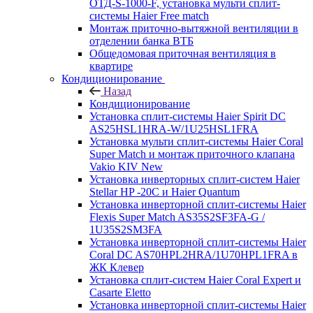
ОТД-S-1000-F, установка мульти сплит-
системы Haier Free match
Монтаж приточно-вытяжной вентиляции в
отделении банка ВТБ
Общедомовая приточная вентиляция в
квартире
Кондиционирование
Назад
Кондиционирование
Установка сплит-системы Haier Spirit DC
AS25HSL1HRA-W/1U25HSL1FRA
Установка мульти сплит-системы Haier Coral
Super Match и монтаж приточного клапана
Vakio KIV New
Установка инверторных сплит-систем Haier
Stellar HP -20С и Haier Quantum
Установка инверторной сплит-системы Haier
Flexis Super Match AS35S2SF3FA-G /
1U35S2SM3FA
Установка инверторной сплит-системы Haier
Coral DC AS70HPL2HRA/1U70HPL1FRA в
ЖК Клевер
Установка сплит-систем Haier Coral Expert и
Casarte Eletto
Установка инверторной сплит-системы Haier