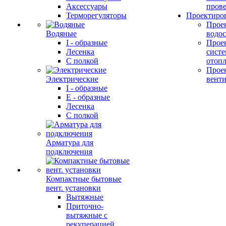
Аксессуары
прове
Терморегуляторы
Проектиро
Прое
Водяные
водо
I - образные
Прое
Лесенка
сист
С полкой
отоп
Прое
Электрические
вент
I - образные
E - образные
Лесенка
С полкой
Арматура для
подключения
Компактные бытовые
вент. установки
Вытяжные
Приточно-
вытяжные с
рекуперацией