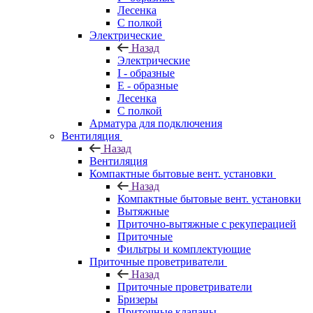
Лесенка
С полкой
Электрические
Назад
Электрические
I - образные
E - образные
Лесенка
С полкой
Арматура для подключения
Вентиляция
Назад
Вентиляция
Компактные бытовые вент. установки
Назад
Компактные бытовые вент. установки
Вытяжные
Приточно-вытяжные с рекуперацией
Приточные
Фильтры и комплектующие
Приточные проветриватели
Назад
Приточные проветриватели
Бризеры
Приточные клапаны