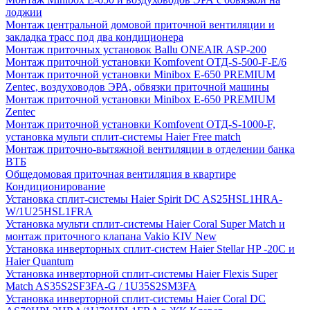
лоджии
Монтаж центральной домовой приточной вентиляции и
закладка трасс под два кондиционера
Монтаж приточных установок Ballu ONEAIR ASP-200
Монтаж приточной установки Komfovent ОТД-S-500-F-E/6
Монтаж приточной установки Minibox E-650 PREMIUM
Zentec, воздуховодов ЭРА, обвязки приточной машины
Монтаж приточной установки Minibox E-650 PREMIUM
Zentec
Монтаж приточной установки Komfovent ОТД-S-1000-F,
установка мульти сплит-системы Haier Free match
Монтаж приточно-вытяжной вентиляции в отделении банка
ВТБ
Общедомовая приточная вентиляция в квартире
Кондиционирование
Установка сплит-системы Haier Spirit DC AS25HSL1HRA-
W/1U25HSL1FRA
Установка мульти сплит-системы Haier Coral Super Match и
монтаж приточного клапана Vakio KIV New
Установка инверторных сплит-систем Haier Stellar HP -20С и
Haier Quantum
Установка инверторной сплит-системы Haier Flexis Super
Match AS35S2SF3FA-G / 1U35S2SM3FA
Установка инверторной сплит-системы Haier Coral DC