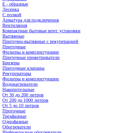
E - образные
Лесенка
С полкой
Арматура для подключения
Вентиляция
Компактные бытовые вент. установки
Вытяжные
Приточно-вытяжные с рекуперацией
Приточные
Фильтры и комплектующие
Приточные проветриватели
Бризеры
Приточные клапаны
Рекуператоры
Фильтры и комплектующие
Водонагреватели
Накопительные
От 30 до 200 литров
От 200 до 1000 литров
От 5 до 10 литров
Проточные
Трехфазные
Однофазные
Обогреватели
Инфракрасные обогреватели