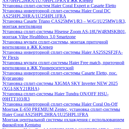
AS70HPL2HRA/1U70HPL1FRA в ЖК Клевер
Установка сплит-систем Haier Coral Expert и Casarte Eletto
Установка инверторной сплит-системы Haier Coral DC
AS25HPL2HRA/1U25HPL1FRA
Установка Casarte Triano CAS25MW1/R3 – W/G/1U25MW1/R3,
монтаж вентиляции
Установка сплит-системы Hisense Zoom AS-18UW4RMSKB01,
монтаж Vilpe Healthbox 3.0 Smartzone
Установка мульти сплит-системы, монтаж приточной
вентиляции в ЖК Клевер
Установка инверторной сплит-системы Haier AS25S2SF2FA-
W Flexis
Установка мульти сплит-системы Haier Free match, приточной
вентиляции в ЖК Университетский
Установка инверторной сплит-системы Casarte Eletto, пос.
Курганово
Установка сплит-системы XIGMA SKY Inverter NEW 2025
(XGI-SKY21RHA)
Установка сплит-системы Haier Tundra ON/OFF HSU-
09HTT103/R3
Установка инверторной сплит-системы Haier Coral On-Off
Монтаж E-650 PREMIUM Zentec, установка сплит-системы
Haier Coral AS25HPL2HRA/1U25HPL1FRA
Монтаж центральной системы охлаждения с использованием
фанкойлов Kentatsu