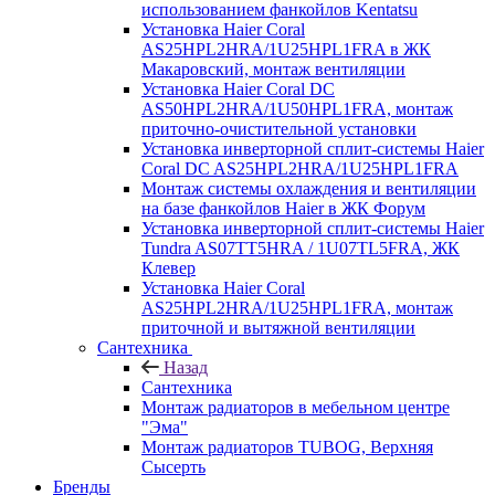
использованием фанкойлов Kentatsu
Установка Haier Coral
AS25HPL2HRA/1U25HPL1FRA в ЖК
Макаровский, монтаж вентиляции
Установка Haier Coral DC
AS50HPL2HRA/1U50HPL1FRA, монтаж
приточно-очистительной установки
Установка инверторной сплит-системы Haier
Coral DC AS25HPL2HRA/1U25HPL1FRA
Монтаж системы охлаждения и вентиляции
на базе фанкойлов Haier в ЖК Форум
Установка инверторной сплит-системы Haier
Tundra AS07TT5HRA / 1U07TL5FRA, ЖК
Клевер
Установка Haier Coral
AS25HPL2HRA/1U25HPL1FRA, монтаж
приточной и вытяжной вентиляции
Сантехника
Назад
Сантехника
Монтаж радиаторов в мебельном центре
"Эма"
Монтаж радиаторов TUBOG, Верхняя
Сысерть
Бренды