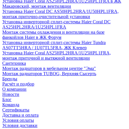
Установка Haier Coral AS25HPL2HRA/1U25HPL1FRA в ЖК
Макаровский, монтаж вентиляции
Установка Haier Coral DC AS50HPL2HRA/1U50HPL1FRA,
монтаж приточно-очистительной установки
Установка инверторной сплит-системы Haier Coral DC
AS25HPL2HRA/1U25HPL1FRA
Монтаж системы охлаждения и вентиляции на базе
фанкойлов Haier в ЖК Форум
Установка инверторной сплит-системы Haier Tundra
AS07TT5HRA / 1U07TL5FRA, ЖК Клевер
Установка Haier Coral AS25HPL2HRA/1U25HPL1FRA,
монтаж приточной и вытяжной вентиляции
Сантехника
Монтаж радиаторов в мебельном центре "Эма"
Монтаж радиаторов TUBOG, Верхняя Сысерть
Бренды
Расчёт и подбор
О компании
Новости
Блог
Команда
Сертификаты
Доставка и оплата
Условия оплаты
Условия доставки