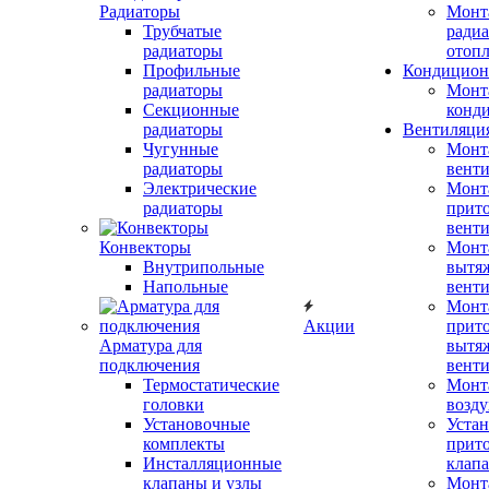
Радиаторы
Монт
Трубчатые
радиа
радиаторы
отоп
Профильные
Кондицион
радиаторы
Монт
Секционные
конд
радиаторы
Вентиляци
Чугунные
Монт
радиаторы
вент
Электрические
Монт
радиаторы
прит
вент
Конвекторы
Монт
Внутрипольные
вытя
Напольные
вент
Монт
Акции
прит
Арматура для
вытя
подключения
вент
Термостатические
Монт
головки
возду
Установочные
Устан
комплекты
прит
Инсталляционные
клап
клапаны и узлы
Монт