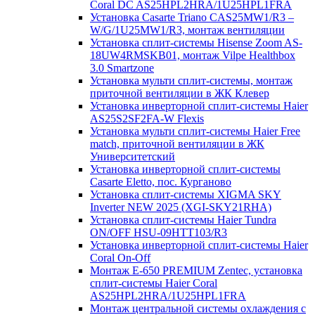
Coral DC AS25HPL2HRA/1U25HPL1FRA
Установка Casarte Triano CAS25MW1/R3 –
W/G/1U25MW1/R3, монтаж вентиляции
Установка сплит-системы Hisense Zoom AS-
18UW4RMSKB01, монтаж Vilpe Healthbox
3.0 Smartzone
Установка мульти сплит-системы, монтаж
приточной вентиляции в ЖК Клевер
Установка инверторной сплит-системы Haier
AS25S2SF2FA-W Flexis
Установка мульти сплит-системы Haier Free
match, приточной вентиляции в ЖК
Университетский
Установка инверторной сплит-системы
Casarte Eletto, пос. Курганово
Установка сплит-системы XIGMA SKY
Inverter NEW 2025 (XGI-SKY21RHA)
Установка сплит-системы Haier Tundra
ON/OFF HSU-09HTT103/R3
Установка инверторной сплит-системы Haier
Coral On-Off
Монтаж E-650 PREMIUM Zentec, установка
сплит-системы Haier Coral
AS25HPL2HRA/1U25HPL1FRA
Монтаж центральной системы охлаждения с