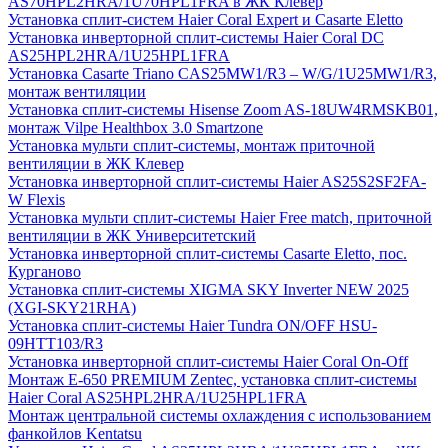
AS70HPL2HRA/1U70HPL1FRA в ЖК Клевер
Установка сплит-систем Haier Coral Expert и Casarte Eletto
Установка инверторной сплит-системы Haier Coral DC
AS25HPL2HRA/1U25HPL1FRA
Установка Casarte Triano CAS25MW1/R3 – W/G/1U25MW1/R3,
монтаж вентиляции
Установка сплит-системы Hisense Zoom AS-18UW4RMSKB01,
монтаж Vilpe Healthbox 3.0 Smartzone
Установка мульти сплит-системы, монтаж приточной
вентиляции в ЖК Клевер
Установка инверторной сплит-системы Haier AS25S2SF2FA-
W Flexis
Установка мульти сплит-системы Haier Free match, приточной
вентиляции в ЖК Университетский
Установка инверторной сплит-системы Casarte Eletto, пос.
Курганово
Установка сплит-системы XIGMA SKY Inverter NEW 2025
(XGI-SKY21RHA)
Установка сплит-системы Haier Tundra ON/OFF HSU-
09HTT103/R3
Установка инверторной сплит-системы Haier Coral On-Off
Монтаж E-650 PREMIUM Zentec, установка сплит-системы
Haier Coral AS25HPL2HRA/1U25HPL1FRA
Монтаж центральной системы охлаждения с использованием
фанкойлов Kentatsu