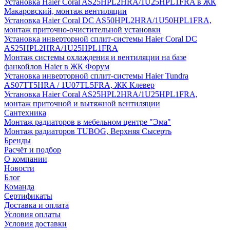
Установка Haier Coral AS25HPL2HRA/1U25HPL1FRA в ЖК
Макаровский, монтаж вентиляции
Установка Haier Coral DC AS50HPL2HRA/1U50HPL1FRA,
монтаж приточно-очистительной установки
Установка инверторной сплит-системы Haier Coral DC
AS25HPL2HRA/1U25HPL1FRA
Монтаж системы охлаждения и вентиляции на базе
фанкойлов Haier в ЖК Форум
Установка инверторной сплит-системы Haier Tundra
AS07TT5HRA / 1U07TL5FRA, ЖК Клевер
Установка Haier Coral AS25HPL2HRA/1U25HPL1FRA,
монтаж приточной и вытяжной вентиляции
Сантехника
Монтаж радиаторов в мебельном центре "Эма"
Монтаж радиаторов TUBOG, Верхняя Сысерть
Бренды
Расчёт и подбор
О компании
Новости
Блог
Команда
Сертификаты
Доставка и оплата
Условия оплаты
Условия доставки