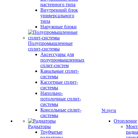
настенного типа
Внутренний блок
универсального
типа
Наружные блоки
Полупромышленные
сплит-системы
Аксессуары для
полупромышленных
сплит-систем
Канальные сплит-
системы
Кассетные сплит-
системы
Напольно-
потолочные сплит-
системы
Консольные сплит-
Услуги
системы
Отопление
Радиаторы
Монт
Трубчатые
радиа
радиаторы
отоп