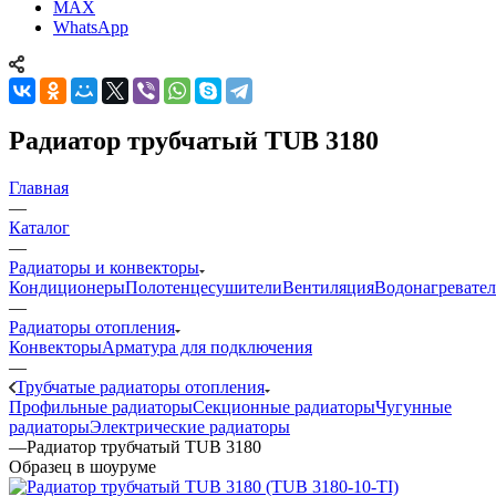
MAX
WhatsApp
Радиатор трубчатый TUB 3180
Главная
—
Каталог
—
Радиаторы и конвекторы
Кондиционеры
Полотенцесушители
Вентиляция
Водонагревате
—
Радиаторы отопления
Конвекторы
Арматура для подключения
—
Трубчатые радиаторы отопления
Профильные радиаторы
Секционные радиаторы
Чугунные
радиаторы
Электрические радиаторы
—
Радиатор трубчатый TUB 3180
Образец в шоуруме