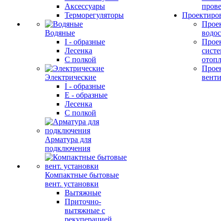
Аксессуары
прове
Терморегуляторы
Проектиро
Прое
Водяные
водо
I - образные
Прое
Лесенка
сист
С полкой
отоп
Прое
Электрические
вент
I - образные
E - образные
Лесенка
С полкой
Арматура для
подключения
Компактные бытовые
вент. установки
Вытяжные
Приточно-
вытяжные с
рекуперацией