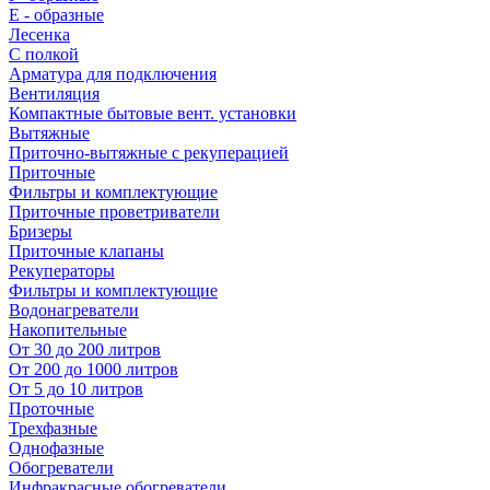
E - образные
Лесенка
С полкой
Арматура для подключения
Вентиляция
Компактные бытовые вент. установки
Вытяжные
Приточно-вытяжные с рекуперацией
Приточные
Фильтры и комплектующие
Приточные проветриватели
Бризеры
Приточные клапаны
Рекуператоры
Фильтры и комплектующие
Водонагреватели
Накопительные
От 30 до 200 литров
От 200 до 1000 литров
От 5 до 10 литров
Проточные
Трехфазные
Однофазные
Обогреватели
Инфракрасные обогреватели