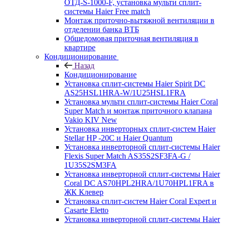
ОТД-S-1000-F, установка мульти сплит-
системы Haier Free match
Монтаж приточно-вытяжной вентиляции в
отделении банка ВТБ
Общедомовая приточная вентиляция в
квартире
Кондиционирование
Назад
Кондиционирование
Установка сплит-системы Haier Spirit DC
AS25HSL1HRA-W/1U25HSL1FRA
Установка мульти сплит-системы Haier Coral
Super Match и монтаж приточного клапана
Vakio KIV New
Установка инверторных сплит-систем Haier
Stellar HP -20С и Haier Quantum
Установка инверторной сплит-системы Haier
Flexis Super Match AS35S2SF3FA-G /
1U35S2SM3FA
Установка инверторной сплит-системы Haier
Coral DC AS70HPL2HRA/1U70HPL1FRA в
ЖК Клевер
Установка сплит-систем Haier Coral Expert и
Casarte Eletto
Установка инверторной сплит-системы Haier