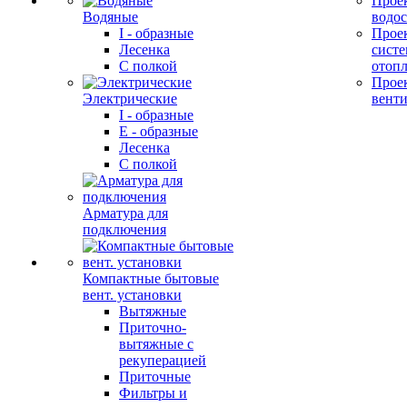
Прое
Водяные
водо
I - образные
Прое
Лесенка
сист
С полкой
отоп
Прое
Электрические
вент
I - образные
E - образные
Лесенка
С полкой
Арматура для
подключения
Компактные бытовые
вент. установки
Вытяжные
Приточно-
вытяжные с
рекуперацией
Приточные
Фильтры и