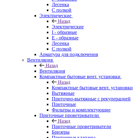
Лесенка
С полкой
Электрические
Назад
Электрические
I - образные
E - образные
Лесенка
С полкой
Арматура для подключения
Вентиляция
Назад
Вентиляция
Компактные бытовые вент. установки
Назад
Компактные бытовые вент. установки
Вытяжные
Приточно-вытяжные с рекуперацией
Приточные
Фильтры и комплектующие
Приточные проветриватели
Назад
Приточные проветриватели
Бризеры
Приточные клапаны