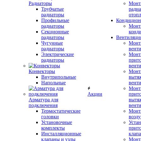
Радиаторы
Монт
Трубчатые
радиа
радиаторы
отоп
Профильные
Кондицион
радиаторы
Монт
Секционные
конд
радиаторы
Вентиляци
Чугунные
Монт
радиаторы
вент
Электрические
Монт
радиаторы
прит
вент
Конвекторы
Монт
Внутрипольные
вытя
Напольные
вент
Монт
Акции
прит
Арматура для
вытя
подключения
вент
Термостатические
Монт
головки
возду
Установочные
Устан
комплекты
прит
Инсталляционные
клап
клапаны и узлы
Монт