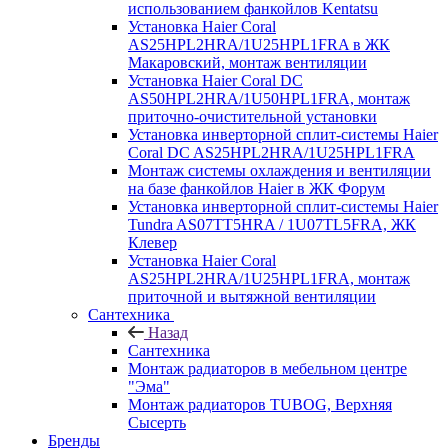
использованием фанкойлов Kentatsu
Установка Haier Coral
AS25HPL2HRA/1U25HPL1FRA в ЖК
Макаровский, монтаж вентиляции
Установка Haier Coral DC
AS50HPL2HRA/1U50HPL1FRA, монтаж
приточно-очистительной установки
Установка инверторной сплит-системы Haier
Coral DC AS25HPL2HRA/1U25HPL1FRA
Монтаж системы охлаждения и вентиляции
на базе фанкойлов Haier в ЖК Форум
Установка инверторной сплит-системы Haier
Tundra AS07TT5HRA / 1U07TL5FRA, ЖК
Клевер
Установка Haier Coral
AS25HPL2HRA/1U25HPL1FRA, монтаж
приточной и вытяжной вентиляции
Сантехника
Назад
Сантехника
Монтаж радиаторов в мебельном центре
"Эма"
Монтаж радиаторов TUBOG, Верхняя
Сысерть
Бренды