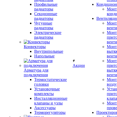
Профильные
Кондицион
радиаторы
Монт
Секционные
конд
радиаторы
Вентиляци
Чугунные
Монт
радиаторы
вент
Электрические
Монт
радиаторы
прит
вент
Конвекторы
Монт
Внутрипольные
вытя
Напольные
вент
Монт
Акции
прит
Арматура для
вытя
подключения
вент
Термостатические
Монт
головки
возду
Установочные
Устан
комплекты
прит
Инсталляционные
клап
клапаны и узлы
Монт
Аксессуары
прове
Терморегуляторы
Проектиро