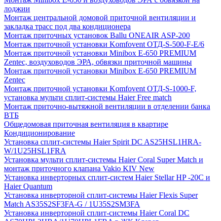
лоджии
Монтаж центральной домовой приточной вентиляции и
закладка трасс под два кондиционера
Монтаж приточных установок Ballu ONEAIR ASP-200
Монтаж приточной установки Komfovent ОТД-S-500-F-E/6
Монтаж приточной установки Minibox E-650 PREMIUM
Zentec, воздуховодов ЭРА, обвязки приточной машины
Монтаж приточной установки Minibox E-650 PREMIUM
Zentec
Монтаж приточной установки Komfovent ОТД-S-1000-F,
установка мульти сплит-системы Haier Free match
Монтаж приточно-вытяжной вентиляции в отделении банка
ВТБ
Общедомовая приточная вентиляция в квартире
Кондиционирование
Установка сплит-системы Haier Spirit DC AS25HSL1HRA-
W/1U25HSL1FRA
Установка мульти сплит-системы Haier Coral Super Match и
монтаж приточного клапана Vakio KIV New
Установка инверторных сплит-систем Haier Stellar HP -20С и
Haier Quantum
Установка инверторной сплит-системы Haier Flexis Super
Match AS35S2SF3FA-G / 1U35S2SM3FA
Установка инверторной сплит-системы Haier Coral DC