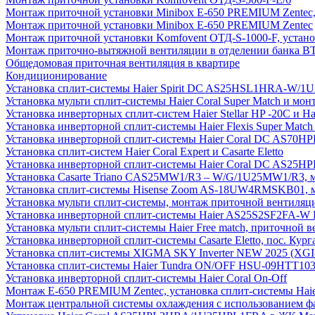
Монтаж приточной установки Minibox E-650 PREMIUM Zentec,
Монтаж приточной установки Minibox E-650 PREMIUM Zentec
Монтаж приточной установки Komfovent ОТД-S-1000-F, установ
Монтаж приточно-вытяжной вентиляции в отделении банка В
Общедомовая приточная вентиляция в квартире
Кондиционирование
Установка сплит-системы Haier Spirit DC AS25HSL1HRA-W/
Установка мульти сплит-системы Haier Coral Super Match и мо
Установка инверторных сплит-систем Haier Stellar HP -20С и H
Установка инверторной сплит-системы Haier Flexis Super Ma
Установка инверторной сплит-системы Haier Coral DC AS7
Установка сплит-систем Haier Coral Expert и Casarte Eletto
Установка инверторной сплит-системы Haier Coral DC AS2
Установка Casarte Triano CAS25MW1/R3 – W/G/1U25MW1/R3, 
Установка сплит-системы Hisense Zoom AS-18UW4RMSKB01, мон
Установка мульти сплит-системы, монтаж приточной вентиляц
Установка инверторной сплит-системы Haier AS25S2SF2FA-W F
Установка мульти сплит-системы Haier Free match, приточной
Установка инверторной сплит-системы Casarte Eletto, пос. Кург
Установка сплит-системы XIGMA SKY Inverter NEW 2025 (X
Установка сплит-системы Haier Tundra ON/OFF HSU-09HTT10
Установка инверторной сплит-системы Haier Coral On-Off
Монтаж E-650 PREMIUM Zentec, установка сплит-системы H
Монтаж центральной системы охлаждения с использованием фа