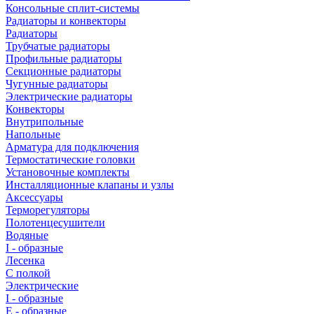
Консольные сплит-системы
Радиаторы и конвекторы
Радиаторы
Трубчатые радиаторы
Профильные радиаторы
Секционные радиаторы
Чугунные радиаторы
Электрические радиаторы
Конвекторы
Внутрипольные
Напольные
Арматура для подключения
Термостатические головки
Установочные комплекты
Инсталляционные клапаны и узлы
Аксессуары
Терморегуляторы
Полотенцесушители
Водяные
I - образные
Лесенка
С полкой
Электрические
I - образные
E - образные