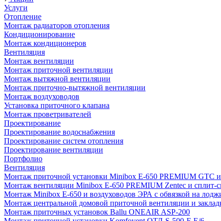
Услуги
Отопление
Монтаж радиаторов отопления
Кондиционирование
Монтаж кондиционеров
Вентиляция
Монтаж вентиляции
Монтаж приточной вентиляции
Монтаж вытяжной вентиляции
Монтаж приточно-вытяжной вентиляции
Монтаж воздуховодов
Установка приточного клапана
Монтаж проветривателей
Проектирование
Проектирование водоснабжения
Проектирование систем отопления
Проектирование вентиляции
Портфолио
Вентиляция
Монтаж приточной установки Minibox E-650 PREMIUM GTC и 
Монтаж вентиляции Minibox E-650 PREMIUM Zentec и сплит-сис
Монтаж Minibox E-650 и воздуховодов ЭРА с обвязкой на лодж
Монтаж центральной домовой приточной вентиляции и закладк
Монтаж приточных установок Ballu ONEAIR ASP-200
Монтаж приточной установки Komfovent ОТД-S-500-F-E/6