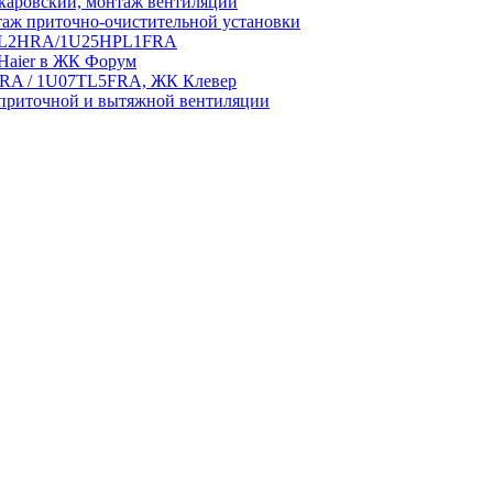
аровский, монтаж вентиляции
аж приточно-очистительной установки
5HPL2HRA/1U25HPL1FRA
 Haier в ЖК Форум
5HRA / 1U07TL5FRA, ЖК Клевер
приточной и вытяжной вентиляции