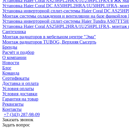
Установка Haier Coral AS25HPL2HRA/1U25HPL1FRA в ЖК Мак
Установка Haier Coral DC AS50HPL2HRA/1U50HPL1FRA, монт
Установка инверторной сплит-системы Haier Coral DC AS2
Монтаж системы охлаждения и вентиляции на базе фанкойлов
Установка инверторной сплит-системы Haier Tundra AS07TT
Установка Haier Coral AS25HPL2HRA/1U25HPL1FRA, монтаж 
Сантехника
Монтаж радиаторов в мебельном центре "Эма"
Монтаж радиаторов TUBOG, Верхняя Сысерть
Бренды
Расчёт и подбор
О компании
Новости
Блог
Команда
Сертификаты
Доставка и оплата
Условия оплаты
Условия доставки
Гарантия на товар
Реквизиты
Контакты
+7 (343) 287-98-09
Заказать звонок
Задать вопрос