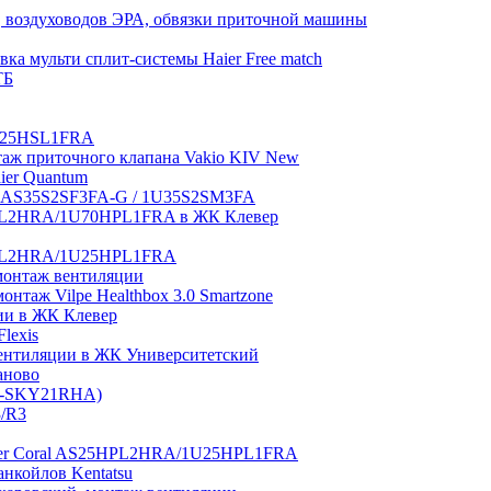
 воздуховодов ЭРА, обвязки приточной машины
ка мульти сплит-системы Haier Free match
ТБ
1U25HSL1FRA
нтаж приточного клапана Vakio KIV New
aier Quantum
tch AS35S2SF3FA-G / 1U35S2SM3FA
0HPL2HRA/1U70HPL1FRA в ЖК Клевер
5HPL2HRA/1U25HPL1FRA
монтаж вентиляции
таж Vilpe Healthbox 3.0 Smartzone
ии в ЖК Клевер
lexis
 вентиляции в ЖК Университетский
аново
GI-SKY21RHA)
3/R3
aier Coral AS25HPL2HRA/1U25HPL1FRA
нкойлов Kentatsu