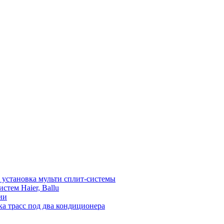
установка мульти сплит-системы
тем Haier, Ballu
ии
а трасс под два кондиционера