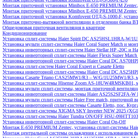
Монтаж приточной установки Minibox E-650 PREMIUM Zentec,
Монтаж приточной установки Minibox E-650 PREMIUM Zentec
Монтаж приточной установки Komfovent ОТД-S-1000-F, установ
Монтаж приточно-вытяжной вентиляции в отделении банка В
Общедомовая приточная вентиляция в квартире
Кондиционирование
Установка сплит-системы Haier Spirit DC AS25HSL1HRA-W/
Установка мульти сплит-системы Haier Coral Super Match и мо
Установка инверторных сплит-систем Haier Stellar HP -20С и H
Установка инверторной сплит-системы Haier Flexis Super Ma
Установка инверторной сплит-системы Haier Coral DC AS7
Установка сплит-систем Haier Coral Expert и Casarte Eletto
Установка инверторной сплит-системы Haier Coral DC AS2
Установка Casarte Triano CAS25MW1/R3 – W/G/1U25MW1/R3, 
Установка сплит-системы Hisense Zoom AS-18UW4RMSKB01, мон
Установка мульти сплит-системы, монтаж приточной вентиляц
Установка инверторной сплит-системы Haier AS25S2SF2FA-W F
Установка мульти сплит-системы Haier Free match, приточной
Установка инверторной сплит-системы Casarte Eletto, пос. Кург
Установка сплит-системы XIGMA SKY Inverter NEW 2025 (X
Установка сплит-системы Haier Tundra ON/OFF HSU-09HTT10
Установка инверторной сплит-системы Haier Coral On-Off
Монтаж E-650 PREMIUM Zentec, установка сплит-системы H
Монтаж центральной системы охлаждения с использованием фа