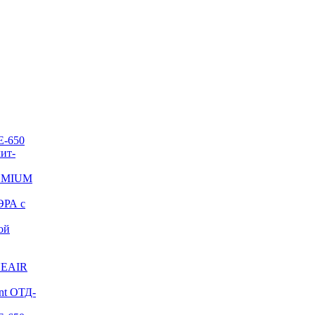
E-650
ит-
REMIUM
ЭРА с
ой
NEAIR
nt ОТД-