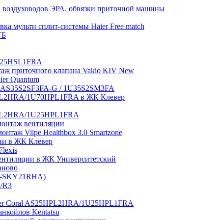
 воздуховодов ЭРА, обвязки приточной машины
ка мульти сплит-системы Haier Free match
ТБ
1U25HSL1FRA
нтаж приточного клапана Vakio KIV New
aier Quantum
tch AS35S2SF3FA-G / 1U35S2SM3FA
0HPL2HRA/1U70HPL1FRA в ЖК Клевер
5HPL2HRA/1U25HPL1FRA
монтаж вентиляции
таж Vilpe Healthbox 3.0 Smartzone
ии в ЖК Клевер
lexis
 вентиляции в ЖК Университетский
аново
GI-SKY21RHA)
3/R3
aier Coral AS25HPL2HRA/1U25HPL1FRA
нкойлов Kentatsu