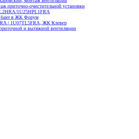
аровский, монтаж вентиляции
аж приточно-очистительной установки
5HPL2HRA/1U25HPL1FRA
 Haier в ЖК Форум
5HRA / 1U07TL5FRA, ЖК Клевер
приточной и вытяжной вентиляции