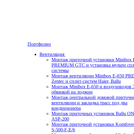
Портфолио
Вентиляция
Монтаж приточной установки Minibox 
PREMIUM GTC и установка мульти спл
системы
Монтаж вентиляции Minibox E-650 P
Zentec и сплит-систем Haier, Ballu
Монтаж Minibox E-650 и воздуховодов 
обвязкой на лоджии
Монтаж центральной домовой приточн
вентиляции и закладка трасс под два
кондиционера
Монтаж приточных установок Ballu O
ASP-200
Монтаж приточной установки Komfove
S-500-F-E/6