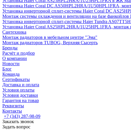
Установка Haier Coral AS25HPL2HRA/1U25HPL1FRA в ЖК Мак
Установка Haier Coral DC AS50HPL2HRA/1U50HPL1FRA, монт
Установка инверторной сплит-системы Haier Coral DC AS2
Монтаж системы охлаждения и вентиляции на базе фанкойлов
Установка инверторной сплит-системы Haier Tundra AS07TT
Установка Haier Coral AS25HPL2HRA/1U25HPL1FRA, монтаж 
Сантехника
Монтаж радиаторов в мебельном центре "Эма"
Монтаж радиаторов TUBOG, Верхняя Сысерть
Бренды
Расчёт и подбор
О компании
Новости
Блог
Команда
Сертификаты
Доставка и оплата
Условия оплаты
Условия доставки
Гарантия на товар
Реквизиты
Контакты
+7 (343) 287-98-09
Заказать звонок
Задать вопрос