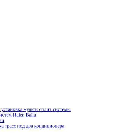
установка мульти сплит-системы
тем Haier, Ballu
ии
а трасс под два кондиционера