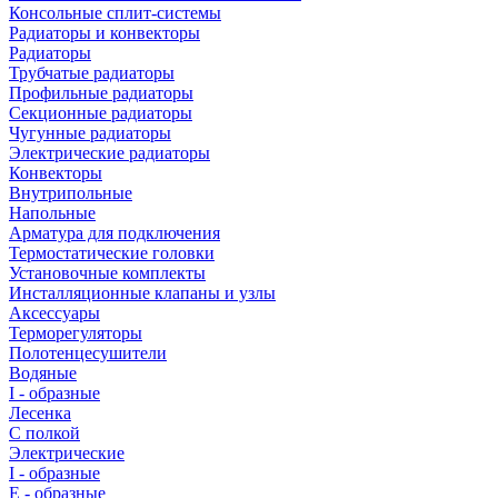
Консольные сплит-системы
Радиаторы и конвекторы
Радиаторы
Трубчатые радиаторы
Профильные радиаторы
Секционные радиаторы
Чугунные радиаторы
Электрические радиаторы
Конвекторы
Внутрипольные
Напольные
Арматура для подключения
Термостатические головки
Установочные комплекты
Инсталляционные клапаны и узлы
Аксессуары
Терморегуляторы
Полотенцесушители
Водяные
I - образные
Лесенка
С полкой
Электрические
I - образные
E - образные