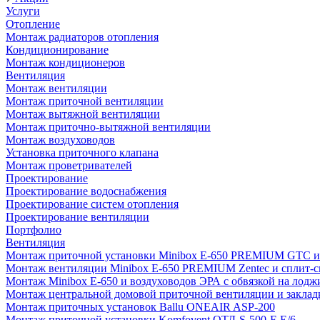
Услуги
Отопление
Монтаж радиаторов отопления
Кондиционирование
Монтаж кондиционеров
Вентиляция
Монтаж вентиляции
Монтаж приточной вентиляции
Монтаж вытяжной вентиляции
Монтаж приточно-вытяжной вентиляции
Монтаж воздуховодов
Установка приточного клапана
Монтаж проветривателей
Проектирование
Проектирование водоснабжения
Проектирование систем отопления
Проектирование вентиляции
Портфолио
Вентиляция
Монтаж приточной установки Minibox E-650 PREMIUM GTC и 
Монтаж вентиляции Minibox E-650 PREMIUM Zentec и сплит-сис
Монтаж Minibox E-650 и воздуховодов ЭРА с обвязкой на лодж
Монтаж центральной домовой приточной вентиляции и закладк
Монтаж приточных установок Ballu ONEAIR ASP-200
Монтаж приточной установки Komfovent ОТД-S-500-F-E/6