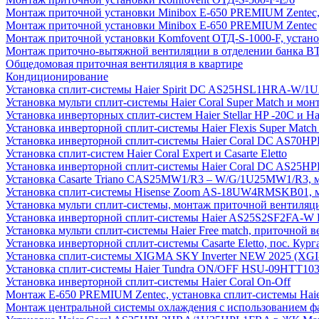
Монтаж приточной установки Minibox E-650 PREMIUM Zentec,
Монтаж приточной установки Minibox E-650 PREMIUM Zentec
Монтаж приточной установки Komfovent ОТД-S-1000-F, установ
Монтаж приточно-вытяжной вентиляции в отделении банка В
Общедомовая приточная вентиляция в квартире
Кондиционирование
Установка сплит-системы Haier Spirit DC AS25HSL1HRA-W/
Установка мульти сплит-системы Haier Coral Super Match и мо
Установка инверторных сплит-систем Haier Stellar HP -20С и H
Установка инверторной сплит-системы Haier Flexis Super Ma
Установка инверторной сплит-системы Haier Coral DC AS7
Установка сплит-систем Haier Coral Expert и Casarte Eletto
Установка инверторной сплит-системы Haier Coral DC AS2
Установка Casarte Triano CAS25MW1/R3 – W/G/1U25MW1/R3, 
Установка сплит-системы Hisense Zoom AS-18UW4RMSKB01, мон
Установка мульти сплит-системы, монтаж приточной вентиляц
Установка инверторной сплит-системы Haier AS25S2SF2FA-W F
Установка мульти сплит-системы Haier Free match, приточной
Установка инверторной сплит-системы Casarte Eletto, пос. Кург
Установка сплит-системы XIGMA SKY Inverter NEW 2025 (X
Установка сплит-системы Haier Tundra ON/OFF HSU-09HTT10
Установка инверторной сплит-системы Haier Coral On-Off
Монтаж E-650 PREMIUM Zentec, установка сплит-системы H
Монтаж центральной системы охлаждения с использованием фа