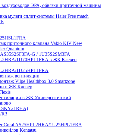
 воздуховодов ЭРА, обвязки приточной машины
ка мульти сплит-системы Haier Free match
ТБ
1U25HSL1FRA
нтаж приточного клапана Vakio KIV New
aier Quantum
tch AS35S2SF3FA-G / 1U35S2SM3FA
0HPL2HRA/1U70HPL1FRA в ЖК Клевер
5HPL2HRA/1U25HPL1FRA
монтаж вентиляции
таж Vilpe Healthbox 3.0 Smartzone
ии в ЖК Клевер
lexis
 вентиляции в ЖК Университетский
аново
GI-SKY21RHA)
3/R3
aier Coral AS25HPL2HRA/1U25HPL1FRA
нкойлов Kentatsu