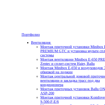
Портфолио
Вентиляция
Монтаж приточной установки Minibox 
PREMIUM GTC и установка мульти спл
системы
Монтаж вентиляции Minibox E-650 P
Zentec и сплит-систем Haier, Ballu
Монтаж Minibox E-650 и воздуховодов 
обвязкой на лоджии
Монтаж центральной домовой приточн
вентиляции и закладка трасс под два
кондиционера
Монтаж приточных установок Ballu O
ASP-200
Монтаж приточной установки Komfove
S-500-F-E/6