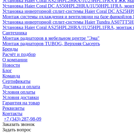
Установка Haier Coral AS25HPL2HRA/1U25HPL1FRA в ЖК Мак
Установка Haier Coral DC AS50HPL2HRA/1U50HPL1FRA, монт
Установка инверторной сплит-системы Haier Coral DC AS2
Монтаж системы охлаждения и вентиляции на базе фанкойлов
Установка инверторной сплит-системы Haier Tundra AS07TT
Установка Haier Coral AS25HPL2HRA/1U25HPL1FRA, монтаж 
Сантехника
Монтаж радиаторов в мебельном центре "Эма"
Монтаж радиаторов TUBOG, Верхняя Сысерть
Бренды
Расчёт и подбор
О компании
Новости
Блог
Команда
Сертификаты
Доставка и оплата
Условия оплаты
Условия доставки
Гарантия на товар
Реквизиты
Контакты
+7 (343) 287-98-09
Заказать звонок
Задать вопрос