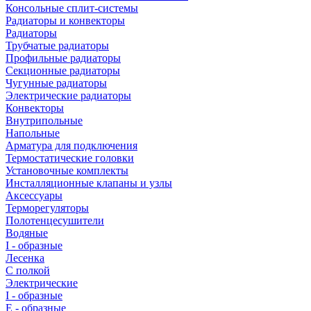
Консольные сплит-системы
Радиаторы и конвекторы
Радиаторы
Трубчатые радиаторы
Профильные радиаторы
Секционные радиаторы
Чугунные радиаторы
Электрические радиаторы
Конвекторы
Внутрипольные
Напольные
Арматура для подключения
Термостатические головки
Установочные комплекты
Инсталляционные клапаны и узлы
Аксессуары
Терморегуляторы
Полотенцесушители
Водяные
I - образные
Лесенка
С полкой
Электрические
I - образные
E - образные