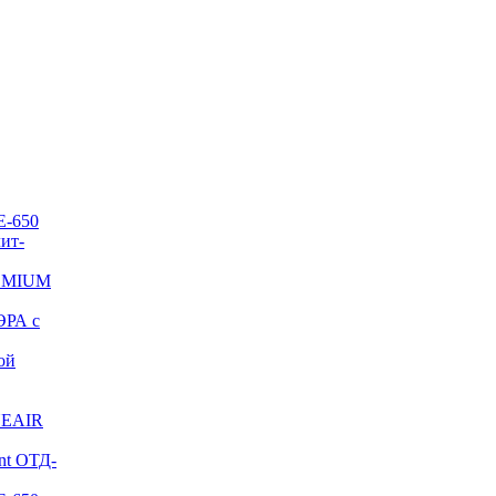
E-650
ит-
REMIUM
ЭРА с
ой
NEAIR
nt ОТД-