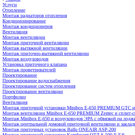
Услуги
Отопление
Монтаж радиаторов отопления
Кондиционирование
Монтаж кондиционеров
Вентиляция
Монтаж вентиляции
Монтаж приточной вентиляции
Монтаж вытяжной вентиляции
Монтаж приточно-вытяжной вентиляции
Монтаж воздуховодов
Установка приточного клапана
Монтаж проветривателей
Проектирование
Проектирование водоснабжения
Проектирование систем отопления
Проектирование вентиляции
Портфолио
Вентиляция
Монтаж приточной установки Minibox E-650 PREMIUM GTC и 
Монтаж вентиляции Minibox E-650 PREMIUM Zentec и сплит-сис
Монтаж Minibox E-650 и воздуховодов ЭРА с обвязкой на лодж
Монтаж центральной домовой приточной вентиляции и закладк
Монтаж приточных установок Ballu ONEAIR ASP-200
Монтаж приточной установки Komfovent ОТД-S-500-F-E/6