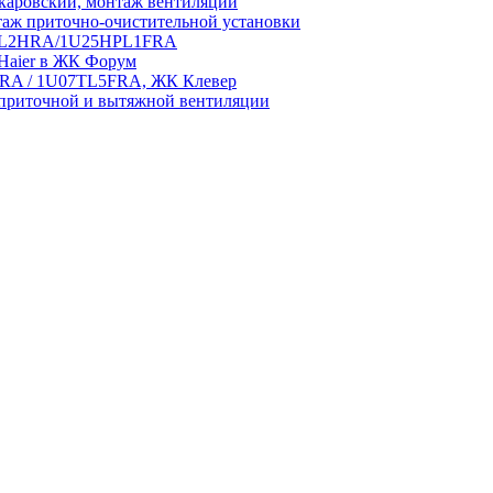
аровский, монтаж вентиляции
аж приточно-очистительной установки
5HPL2HRA/1U25HPL1FRA
 Haier в ЖК Форум
5HRA / 1U07TL5FRA, ЖК Клевер
приточной и вытяжной вентиляции