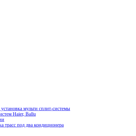
установка мульти сплит-системы
тем Haier, Ballu
ии
а трасс под два кондиционера