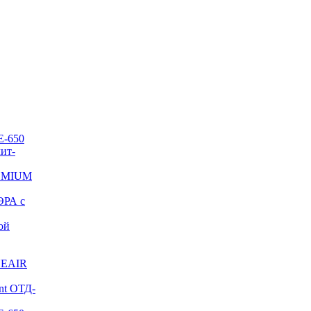
E-650
ит-
REMIUM
ЭРА с
ой
NEAIR
nt ОТД-