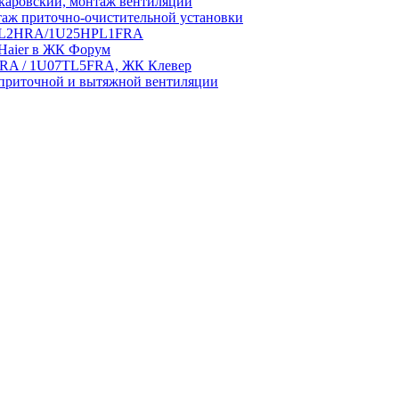
аровский, монтаж вентиляции
аж приточно-очистительной установки
5HPL2HRA/1U25HPL1FRA
 Haier в ЖК Форум
5HRA / 1U07TL5FRA, ЖК Клевер
приточной и вытяжной вентиляции