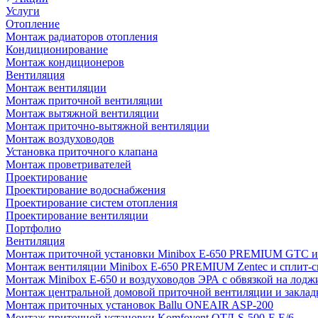
Услуги
Отопление
Монтаж радиаторов отопления
Кондиционирование
Монтаж кондиционеров
Вентиляция
Монтаж вентиляции
Монтаж приточной вентиляции
Монтаж вытяжной вентиляции
Монтаж приточно-вытяжной вентиляции
Монтаж воздуховодов
Установка приточного клапана
Монтаж проветривателей
Проектирование
Проектирование водоснабжения
Проектирование систем отопления
Проектирование вентиляции
Портфолио
Вентиляция
Монтаж приточной установки Minibox E-650 PREMIUM GTC и 
Монтаж вентиляции Minibox E-650 PREMIUM Zentec и сплит-сис
Монтаж Minibox E-650 и воздуховодов ЭРА с обвязкой на лодж
Монтаж центральной домовой приточной вентиляции и закладк
Монтаж приточных установок Ballu ONEAIR ASP-200
Монтаж приточной установки Komfovent ОТД-S-500-F-E/6