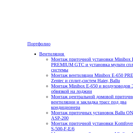
Портфолио
Вентиляция
Монтаж приточной установки Minibox 
PREMIUM GTC и установка мульти спл
системы
Монтаж вентиляции Minibox E-650 P
Zentec и сплит-систем Haier, Ballu
Монтаж Minibox E-650 и воздуховодов 
обвязкой на лоджии
Монтаж центральной домовой приточн
вентиляции и закладка трасс под два
кондиционера
Монтаж приточных установок Ballu O
ASP-200
Монтаж приточной установки Komfove
S-500-F-E/6