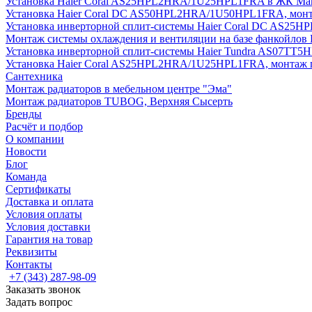
Установка Haier Coral AS25HPL2HRA/1U25HPL1FRA в ЖК Мак
Установка Haier Coral DC AS50HPL2HRA/1U50HPL1FRA, монт
Установка инверторной сплит-системы Haier Coral DC AS2
Монтаж системы охлаждения и вентиляции на базе фанкойлов
Установка инверторной сплит-системы Haier Tundra AS07TT
Установка Haier Coral AS25HPL2HRA/1U25HPL1FRA, монтаж 
Сантехника
Монтаж радиаторов в мебельном центре "Эма"
Монтаж радиаторов TUBOG, Верхняя Сысерть
Бренды
Расчёт и подбор
О компании
Новости
Блог
Команда
Сертификаты
Доставка и оплата
Условия оплаты
Условия доставки
Гарантия на товар
Реквизиты
Контакты
+7 (343) 287-98-09
Заказать звонок
Задать вопрос