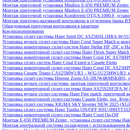
Монтаж приточной установки Minibox E-650 PREMIUM Zentec,
Монтаж приточной установки Minibox E-650 PREMIUM Zentec
Монтаж приточной установки Komfovent ОТД-S-1000-F, установ
Монтаж приточно-вытяжной вентиляции в отделении банка В
Общедомовая приточная вентиляция в квартире
Кондиционирование
Установка сплит-системы Haier Spirit DC AS25HSL1HRA-W/
Установка мульти сплит-системы Haier Coral Super Match и мо
Установка инверторных сплит-систем Haier Stellar HP -20С и H
Установка инверторной сплит-системы Haier Flexis Super Ma
Установка инверторной сплит-системы Haier Coral DC AS7
Установка сплит-систем Haier Coral Expert и Casarte Eletto
Установка инверторной сплит-системы Haier Coral DC AS2
Установка Casarte Triano CAS25MW1/R3 – W/G/1U25MW1/R3, 
Установка сплит-системы Hisense Zoom AS-18UW4RMSKB01, мон
Установка мульти сплит-системы, монтаж приточной вентиляц
Установка инверторной сплит-системы Haier AS25S2SF2FA-W F
Установка мульти сплит-системы Haier Free match, приточной
Установка инверторной сплит-системы Casarte Eletto, пос. Кург
Установка сплит-системы XIGMA SKY Inverter NEW 2025 (X
Установка сплит-системы Haier Tundra ON/OFF HSU-09HTT10
Установка инверторной сплит-системы Haier Coral On-Off
Монтаж E-650 PREMIUM Zentec, установка сплит-системы H
Монтаж центральной системы охлаждения с использованием фа