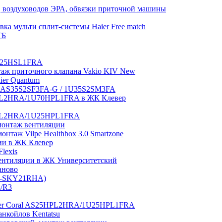
 воздуховодов ЭРА, обвязки приточной машины
ка мульти сплит-системы Haier Free match
ТБ
1U25HSL1FRA
нтаж приточного клапана Vakio KIV New
aier Quantum
tch AS35S2SF3FA-G / 1U35S2SM3FA
0HPL2HRA/1U70HPL1FRA в ЖК Клевер
5HPL2HRA/1U25HPL1FRA
монтаж вентиляции
таж Vilpe Healthbox 3.0 Smartzone
ии в ЖК Клевер
lexis
 вентиляции в ЖК Университетский
аново
GI-SKY21RHA)
3/R3
aier Coral AS25HPL2HRA/1U25HPL1FRA
нкойлов Kentatsu