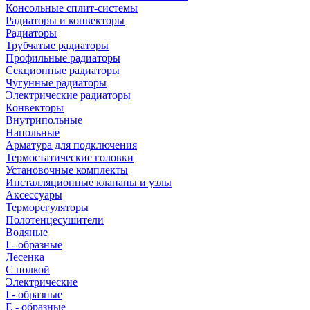
Консольные сплит-системы
Радиаторы и конвекторы
Радиаторы
Трубчатые радиаторы
Профильные радиаторы
Секционные радиаторы
Чугунные радиаторы
Электрические радиаторы
Конвекторы
Внутрипольные
Напольные
Арматура для подключения
Термостатические головки
Установочные комплекты
Инсталляционные клапаны и узлы
Аксессуары
Терморегуляторы
Полотенцесушители
Водяные
I - образные
Лесенка
С полкой
Электрические
I - образные
E - образные