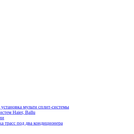
установка мульти сплит-системы
тем Haier, Ballu
ии
а трасс под два кондиционера