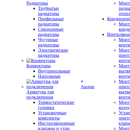
Радиаторы
Монт
Трубчатые
радиа
радиаторы
отоп
Профильные
Кондицион
радиаторы
Монт
Секционные
конд
радиаторы
Вентиляци
Чугунные
Монт
радиаторы
вент
Электрические
Монт
радиаторы
прит
вент
Конвекторы
Монт
Внутрипольные
вытя
Напольные
вент
Монт
Акции
прит
Арматура для
вытя
подключения
вент
Термостатические
Монт
головки
возду
Установочные
Устан
комплекты
прит
Инсталляционные
клап
клапаны и узлы
Монт