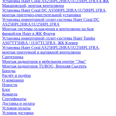
Установка Haier Coral AS25HPL2HRA/1U25HPL1FRA в ЖК
Макаровский, монтаж вентиляции
Установка Haier Coral DC AS50HPL2HRA/1U50HPL1FRA,
монтаж приточно-очистительной установки
Установка инверторной сплит-системы Haier Coral DC
AS25HPL2HRA/1U25HPL1FRA
Монтаж системы охлаждения и вентиляции на базе
фанкойлов Haier в ЖК Форум
Установка инверторной сплит-системы Haier Tundra
AS07TT5HRA / 1U07TL5FRA, ЖК Клевер
Установка Haier Coral AS25HPL2HRA/1U25HPL1FRA,
монтаж приточной и вытяжной вентиляции
Сантехника
Монтаж радиаторов в мебельном центре "Эма"
Монтаж радиаторов TUBOG, Верхняя Сысерть
Бренды
Расчёт и подбор
О компании
Новости
Блог
Команда
Сертификаты
Доставка и оплата
Условия оплаты
Условия доставки