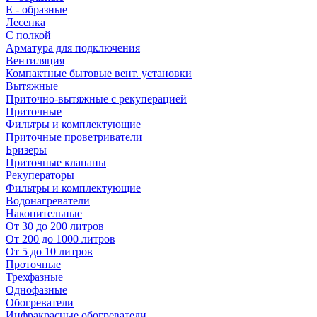
E - образные
Лесенка
С полкой
Арматура для подключения
Вентиляция
Компактные бытовые вент. установки
Вытяжные
Приточно-вытяжные с рекуперацией
Приточные
Фильтры и комплектующие
Приточные проветриватели
Бризеры
Приточные клапаны
Рекуператоры
Фильтры и комплектующие
Водонагреватели
Накопительные
От 30 до 200 литров
От 200 до 1000 литров
От 5 до 10 литров
Проточные
Трехфазные
Однофазные
Обогреватели
Инфракрасные обогреватели