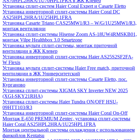
AS70HPL2HRA/1U70HPL1FRA в ЖК Клевер
Установка сплит-систем Haier Coral Expert и Casarte Eletto
Установка инверторной сплит-системы Haier Coral DC
AS25HPL2HRA/1U25HPL1FRA
Установка Casarte Triano CAS25MW1/R3 – W/G/1U25MW1/R3,
монтаж вентиляции
Установка сплит-системы Hisense Zoom AS-18UW4RMSKB01,
монтаж Vilpe Healthbox 3.0 Smartzone
Установка мульти сплит-системы, монтаж приточной
вентиляции в ЖК Клевер
Установка инверторной сплит-системы Haier AS25S2SF2FA-
W Flexis
Установка мульти сплит-системы Haier Free match, приточной
вентиляции в ЖК Университетский
Установка инверторной сплит-системы Casarte Eletto, пос.
Курганово
Установка сплит-системы XIGMA SKY Inverter NEW 2025
(XGI-SKY21RHA)
Установка сплит-системы Haier Tundra ON/OFF HSU-
09HTT103/R3
Установка инверторной сплит-системы Haier Coral On-Off
Монтаж E-650 PREMIUM Zentec, установка сплит-системы
Haier Coral AS25HPL2HRA/1U25HPL1FRA
Монтаж центральной системы охлаждения с использованием
фанкойлов Kentatsu