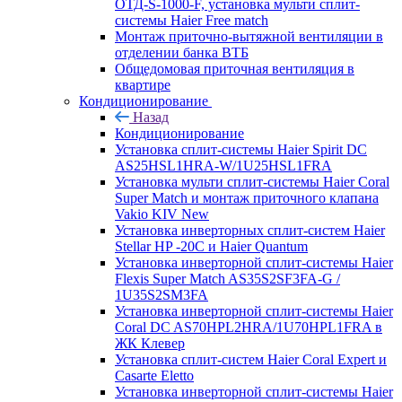
ОТД-S-1000-F, установка мульти сплит-
системы Haier Free match
Монтаж приточно-вытяжной вентиляции в
отделении банка ВТБ
Общедомовая приточная вентиляция в
квартире
Кондиционирование
Назад
Кондиционирование
Установка сплит-системы Haier Spirit DC
AS25HSL1HRA-W/1U25HSL1FRA
Установка мульти сплит-системы Haier Coral
Super Match и монтаж приточного клапана
Vakio KIV New
Установка инверторных сплит-систем Haier
Stellar HP -20С и Haier Quantum
Установка инверторной сплит-системы Haier
Flexis Super Match AS35S2SF3FA-G /
1U35S2SM3FA
Установка инверторной сплит-системы Haier
Coral DC AS70HPL2HRA/1U70HPL1FRA в
ЖК Клевер
Установка сплит-систем Haier Coral Expert и
Casarte Eletto
Установка инверторной сплит-системы Haier