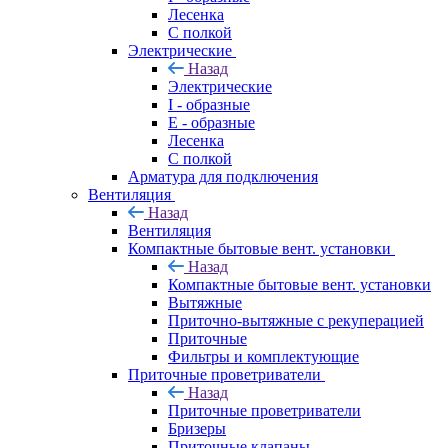
Лесенка
С полкой
Электрические
Назад
Электрические
I - образные
E - образные
Лесенка
С полкой
Арматура для подключения
Вентиляция
Назад
Вентиляция
Компактные бытовые вент. установки
Назад
Компактные бытовые вент. установки
Вытяжные
Приточно-вытяжные с рекуперацией
Приточные
Фильтры и комплектующие
Приточные проветриватели
Назад
Приточные проветриватели
Бризеры
Приточные клапаны