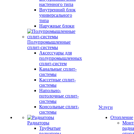
настенного типа
Внутренний блок
универсального
типа
Наружные блоки
Полупромышленные
сплит-системы
Аксессуары для
полупромышленных
сплит-систем
Канальные сплит-
системы
Кассетные сплит-
системы
Напольно-
потолочные сплит-
системы
Консольные сплит-
Услуги
системы
Отопление
Радиаторы
Монт
Трубчатые
радиа
радиаторы
отоп