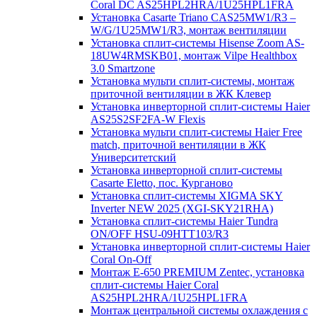
Coral DC AS25HPL2HRA/1U25HPL1FRA
Установка Casarte Triano CAS25MW1/R3 –
W/G/1U25MW1/R3, монтаж вентиляции
Установка сплит-системы Hisense Zoom AS-
18UW4RMSKB01, монтаж Vilpe Healthbox
3.0 Smartzone
Установка мульти сплит-системы, монтаж
приточной вентиляции в ЖК Клевер
Установка инверторной сплит-системы Haier
AS25S2SF2FA-W Flexis
Установка мульти сплит-системы Haier Free
match, приточной вентиляции в ЖК
Университетский
Установка инверторной сплит-системы
Casarte Eletto, пос. Курганово
Установка сплит-системы XIGMA SKY
Inverter NEW 2025 (XGI-SKY21RHA)
Установка сплит-системы Haier Tundra
ON/OFF HSU-09HTT103/R3
Установка инверторной сплит-системы Haier
Coral On-Off
Монтаж E-650 PREMIUM Zentec, установка
сплит-системы Haier Coral
AS25HPL2HRA/1U25HPL1FRA
Монтаж центральной системы охлаждения с