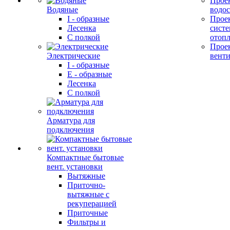
Прое
Водяные
водо
I - образные
Прое
Лесенка
сист
С полкой
отоп
Прое
Электрические
вент
I - образные
E - образные
Лесенка
С полкой
Арматура для
подключения
Компактные бытовые
вент. установки
Вытяжные
Приточно-
вытяжные с
рекуперацией
Приточные
Фильтры и