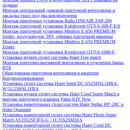
лоджии
Монтаж центральной домовой приточной вентиляции и
закладка трасс под два кондиционера
Монтаж приточных установок Ballu ONEAIR ASP-200
Монтаж приточной установки Komfovent ОТД-S-500-F-E/6
Монтаж приточной установки Minibox E-650 PREMIUM
Zentec, воздуховодов ЭРА, обвязки приточной машины
Монтаж приточной установки Minibox E-650 PREMIUM
Zentec
Монтаж приточной установки Komfovent ОТД-S-1000-F,
установка мульти сплит-системы Haier Free match
Монтаж приточно-вытяжной вентиляции в отделении банка
ВТБ
Общедомовая приточная вентиляция в квартире
Кондиционирование
Установка сплит-системы Haier Spirit DC AS25HSL1HRA-
W/1U25HSL1FRA
Установка мульти сплит-системы Haier Coral Super Match и
монтаж приточного клапана Vakio KIV New
Установка инверторных сплит-систем Haier Stellar HP -20С и
Haier Quantum
Установка инверторной сплит-системы Haier Flexis Super
Match AS35S2SF3FA-G / 1U35S2SM3FA
Установка инверторной сплит-системы Haier Coral DC