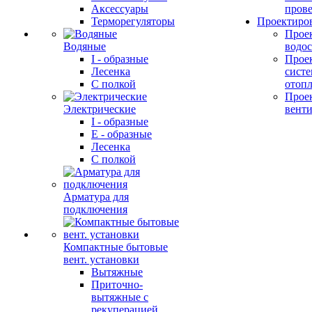
Аксессуары
прове
Терморегуляторы
Проектиро
Прое
Водяные
водо
I - образные
Прое
Лесенка
сист
С полкой
отоп
Прое
Электрические
вент
I - образные
E - образные
Лесенка
С полкой
Арматура для
подключения
Компактные бытовые
вент. установки
Вытяжные
Приточно-
вытяжные с
рекуперацией