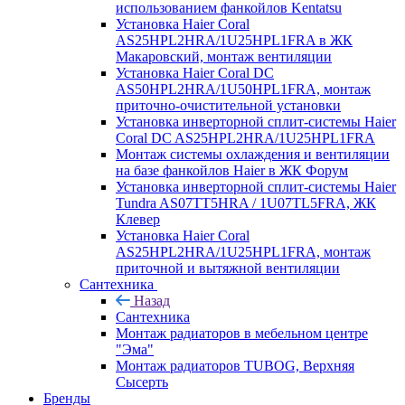
использованием фанкойлов Kentatsu
Установка Haier Coral
AS25HPL2HRA/1U25HPL1FRA в ЖК
Макаровский, монтаж вентиляции
Установка Haier Coral DC
AS50HPL2HRA/1U50HPL1FRA, монтаж
приточно-очистительной установки
Установка инверторной сплит-системы Haier
Coral DC AS25HPL2HRA/1U25HPL1FRA
Монтаж системы охлаждения и вентиляции
на базе фанкойлов Haier в ЖК Форум
Установка инверторной сплит-системы Haier
Tundra AS07TT5HRA / 1U07TL5FRA, ЖК
Клевер
Установка Haier Coral
AS25HPL2HRA/1U25HPL1FRA, монтаж
приточной и вытяжной вентиляции
Сантехника
Назад
Сантехника
Монтаж радиаторов в мебельном центре
"Эма"
Монтаж радиаторов TUBOG, Верхняя
Сысерть
Бренды