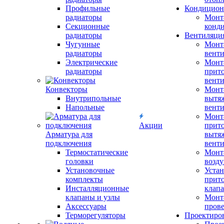
Профильные
Кондицион
радиаторы
Монт
Секционные
конд
радиаторы
Вентиляци
Чугунные
Монт
радиаторы
вент
Электрические
Монт
радиаторы
прит
вент
Конвекторы
Монт
Внутрипольные
вытя
Напольные
вент
Монт
Акции
прит
Арматура для
вытя
подключения
вент
Термостатические
Монт
головки
возду
Установочные
Устан
комплекты
прит
Инсталляционные
клап
клапаны и узлы
Монт
Аксессуары
прове
Терморегуляторы
Проектиро