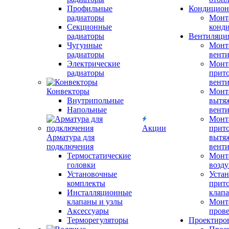
Профильные
Кондицион
радиаторы
Монт
Секционные
конд
радиаторы
Вентиляци
Чугунные
Монт
радиаторы
вент
Электрические
Монт
радиаторы
прит
вент
Конвекторы
Монт
Внутрипольные
вытя
Напольные
вент
Монт
Акции
прит
Арматура для
вытя
подключения
вент
Термостатические
Монт
головки
возду
Установочные
Устан
комплекты
прит
Инсталляционные
клап
клапаны и узлы
Монт
Аксессуары
прове
Терморегуляторы
Проектиро