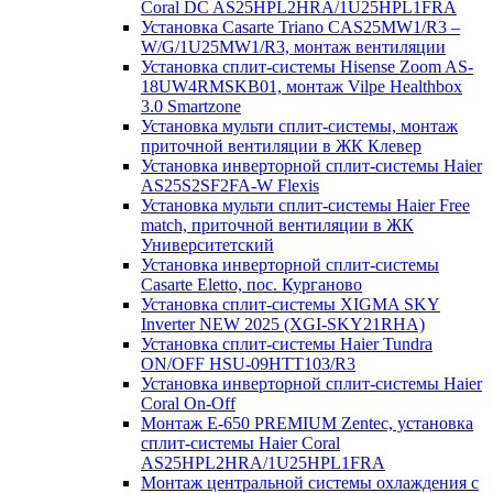
Coral DC AS25HPL2HRA/1U25HPL1FRA
Установка Casarte Triano CAS25MW1/R3 –
W/G/1U25MW1/R3, монтаж вентиляции
Установка сплит-системы Hisense Zoom AS-
18UW4RMSKB01, монтаж Vilpe Healthbox
3.0 Smartzone
Установка мульти сплит-системы, монтаж
приточной вентиляции в ЖК Клевер
Установка инверторной сплит-системы Haier
AS25S2SF2FA-W Flexis
Установка мульти сплит-системы Haier Free
match, приточной вентиляции в ЖК
Университетский
Установка инверторной сплит-системы
Casarte Eletto, пос. Курганово
Установка сплит-системы XIGMA SKY
Inverter NEW 2025 (XGI-SKY21RHA)
Установка сплит-системы Haier Tundra
ON/OFF HSU-09HTT103/R3
Установка инверторной сплит-системы Haier
Coral On-Off
Монтаж E-650 PREMIUM Zentec, установка
сплит-системы Haier Coral
AS25HPL2HRA/1U25HPL1FRA
Монтаж центральной системы охлаждения с