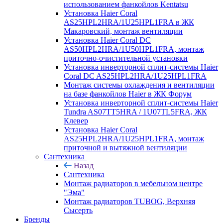
использованием фанкойлов Kentatsu
Установка Haier Coral
AS25HPL2HRA/1U25HPL1FRA в ЖК
Макаровский, монтаж вентиляции
Установка Haier Coral DC
AS50HPL2HRA/1U50HPL1FRA, монтаж
приточно-очистительной установки
Установка инверторной сплит-системы Haier
Coral DC AS25HPL2HRA/1U25HPL1FRA
Монтаж системы охлаждения и вентиляции
на базе фанкойлов Haier в ЖК Форум
Установка инверторной сплит-системы Haier
Tundra AS07TT5HRA / 1U07TL5FRA, ЖК
Клевер
Установка Haier Coral
AS25HPL2HRA/1U25HPL1FRA, монтаж
приточной и вытяжной вентиляции
Сантехника
Назад
Сантехника
Монтаж радиаторов в мебельном центре
"Эма"
Монтаж радиаторов TUBOG, Верхняя
Сысерть
Бренды