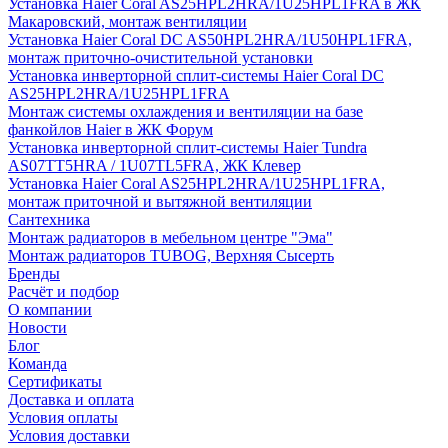
Установка Haier Coral AS25HPL2HRA/1U25HPL1FRA в ЖК
Макаровский, монтаж вентиляции
Установка Haier Coral DC AS50HPL2HRA/1U50HPL1FRA,
монтаж приточно-очистительной установки
Установка инверторной сплит-системы Haier Coral DC
AS25HPL2HRA/1U25HPL1FRA
Монтаж системы охлаждения и вентиляции на базе
фанкойлов Haier в ЖК Форум
Установка инверторной сплит-системы Haier Tundra
AS07TT5HRA / 1U07TL5FRA, ЖК Клевер
Установка Haier Coral AS25HPL2HRA/1U25HPL1FRA,
монтаж приточной и вытяжной вентиляции
Сантехника
Монтаж радиаторов в мебельном центре "Эма"
Монтаж радиаторов TUBOG, Верхняя Сысерть
Бренды
Расчёт и подбор
О компании
Новости
Блог
Команда
Сертификаты
Доставка и оплата
Условия оплаты
Условия доставки