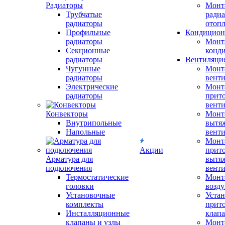
Радиаторы
Монт
Трубчатые
радиа
радиаторы
отоп
Профильные
Кондицион
радиаторы
Монт
Секционные
конд
радиаторы
Вентиляци
Чугунные
Монт
радиаторы
вент
Электрические
Монт
радиаторы
прит
вент
Конвекторы
Монт
Внутрипольные
вытя
Напольные
вент
Монт
Акции
прит
Арматура для
вытя
подключения
вент
Термостатические
Монт
головки
возду
Установочные
Устан
комплекты
прит
Инсталляционные
клап
клапаны и узлы
Монт