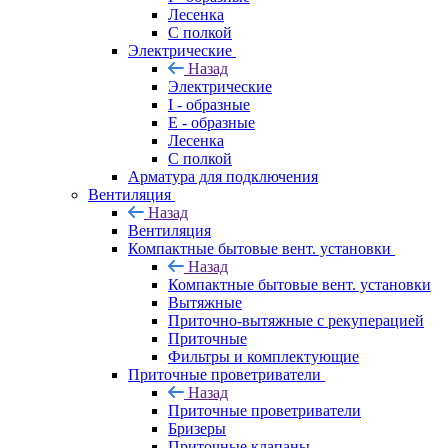
Лесенка
С полкой
Электрические
Назад
Электрические
I - образные
E - образные
Лесенка
С полкой
Арматура для подключения
Вентиляция
Назад
Вентиляция
Компактные бытовые вент. установки
Назад
Компактные бытовые вент. установки
Вытяжные
Приточно-вытяжные с рекуперацией
Приточные
Фильтры и комплектующие
Приточные проветриватели
Назад
Приточные проветриватели
Бризеры
Приточные клапаны