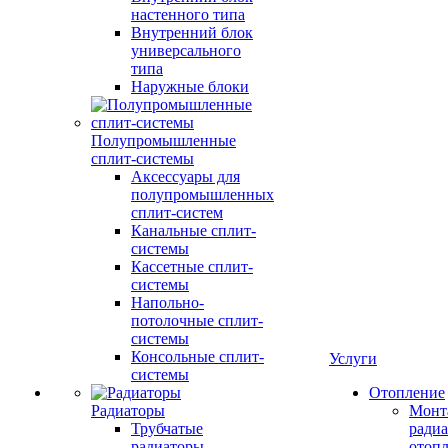
настенного типа
Внутренний блок
универсального
типа
Наружные блоки
Полупромышленные
сплит-системы
Аксессуары для
полупромышленных
сплит-систем
Канальные сплит-
системы
Кассетные сплит-
системы
Напольно-
потолочные сплит-
системы
Консольные сплит-
Услуги
системы
Отопление
Радиаторы
Монт
Трубчатые
радиа
радиаторы
отоп