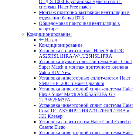
ОТД-S-1000-F, установка мульти сплит-
системы Haier Free match
Монтаж приточно-вытяжной вентиляции в
отделении банка ВТБ
Общедомовая приточная вентиляция в
квартире
Кондиционирование
Назад
Кондиционирование
Установка сплит-системы Haier Spirit DC
AS25HSL1HRA-W/1U25HSL1FRA
Установка мульти сплит-системы Haier Coral
Super Match и монтаж приточного клапана
Vakio KIV New
Установка инверторных сплит-систем Haier
Stellar HP -20С и Haier Quantum
Установка инверторной сплит-системы Haier
Flexis Super Match AS35S2SF3FA-G /
1U35S2SM3FA
Установка инверторной сплит-системы Haier
Coral DC AS70HPL2HRA/1U70HPL1FRA в
ЖК Клевер
Установка сплит-систем Haier Coral Expert и
Casarte Eletto
Установка инверторной сплит-системы Haier