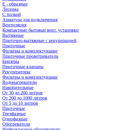
E - образные
Лесенка
С полкой
Арматура для подключения
Вентиляция
Компактные бытовые вент. установки
Вытяжные
Приточно-вытяжные с рекуперацией
Приточные
Фильтры и комплектующие
Приточные проветриватели
Бризеры
Приточные клапаны
Рекуператоры
Фильтры и комплектующие
Водонагреватели
Накопительные
От 30 до 200 литров
От 200 до 1000 литров
От 5 до 10 литров
Проточные
Трехфазные
Однофазные
Обогреватели
Инфракрасные обогреватели