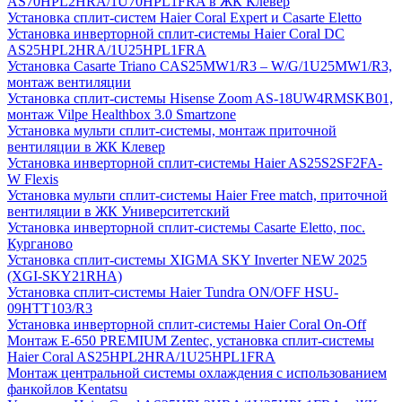
AS70HPL2HRA/1U70HPL1FRA в ЖК Клевер
Установка сплит-систем Haier Coral Expert и Casarte Eletto
Установка инверторной сплит-системы Haier Coral DC
AS25HPL2HRA/1U25HPL1FRA
Установка Casarte Triano CAS25MW1/R3 – W/G/1U25MW1/R3,
монтаж вентиляции
Установка сплит-системы Hisense Zoom AS-18UW4RMSKB01,
монтаж Vilpe Healthbox 3.0 Smartzone
Установка мульти сплит-системы, монтаж приточной
вентиляции в ЖК Клевер
Установка инверторной сплит-системы Haier AS25S2SF2FA-
W Flexis
Установка мульти сплит-системы Haier Free match, приточной
вентиляции в ЖК Университетский
Установка инверторной сплит-системы Casarte Eletto, пос.
Курганово
Установка сплит-системы XIGMA SKY Inverter NEW 2025
(XGI-SKY21RHA)
Установка сплит-системы Haier Tundra ON/OFF HSU-
09HTT103/R3
Установка инверторной сплит-системы Haier Coral On-Off
Монтаж E-650 PREMIUM Zentec, установка сплит-системы
Haier Coral AS25HPL2HRA/1U25HPL1FRA
Монтаж центральной системы охлаждения с использованием
фанкойлов Kentatsu