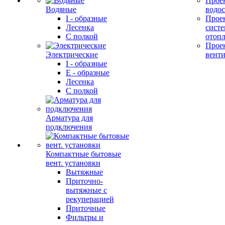
Прое
Водяные
водо
I - образные
Прое
Лесенка
сист
С полкой
отоп
Прое
Электрические
вент
I - образные
E - образные
Лесенка
С полкой
Арматура для
подключения
Компактные бытовые
вент. установки
Вытяжные
Приточно-
вытяжные с
рекуперацией
Приточные
Фильтры и