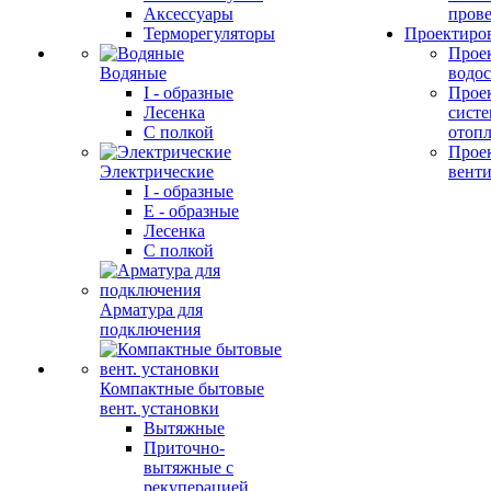
Аксессуары
прове
Терморегуляторы
Проектиро
Прое
Водяные
водо
I - образные
Прое
Лесенка
сист
С полкой
отоп
Прое
Электрические
вент
I - образные
E - образные
Лесенка
С полкой
Арматура для
подключения
Компактные бытовые
вент. установки
Вытяжные
Приточно-
вытяжные с
рекуперацией