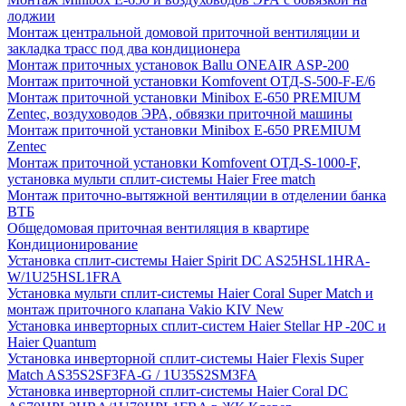
лоджии
Монтаж центральной домовой приточной вентиляции и
закладка трасс под два кондиционера
Монтаж приточных установок Ballu ONEAIR ASP-200
Монтаж приточной установки Komfovent ОТД-S-500-F-E/6
Монтаж приточной установки Minibox E-650 PREMIUM
Zentec, воздуховодов ЭРА, обвязки приточной машины
Монтаж приточной установки Minibox E-650 PREMIUM
Zentec
Монтаж приточной установки Komfovent ОТД-S-1000-F,
установка мульти сплит-системы Haier Free match
Монтаж приточно-вытяжной вентиляции в отделении банка
ВТБ
Общедомовая приточная вентиляция в квартире
Кондиционирование
Установка сплит-системы Haier Spirit DC AS25HSL1HRA-
W/1U25HSL1FRA
Установка мульти сплит-системы Haier Coral Super Match и
монтаж приточного клапана Vakio KIV New
Установка инверторных сплит-систем Haier Stellar HP -20С и
Haier Quantum
Установка инверторной сплит-системы Haier Flexis Super
Match AS35S2SF3FA-G / 1U35S2SM3FA
Установка инверторной сплит-системы Haier Coral DC