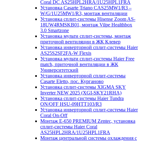
Coral DC AS25HPL2HRA/1U25HPL1FRA
Установка Casarte Triano CAS25MW1/R3 –
W/G/1U25MW1/R3, монтаж вентиляции
Установка сплит-системы Hisense Zoom AS-
18UW4RMSKB01, монтаж Vilpe Healthbox
3.0 Smartzone
Установка мульти сплит-системы, монтаж
приточной вентиляции в ЖК Клевер
Установка инверторной сплит-системы Haier
AS25S2SF2FA-W Flexis
Установка мульти сплит-системы Haier Free
match, приточной вентиляции в ЖК
Университетский
Установка инверторной сплит-системы
Casarte Eletto, пос. Курганово
Установка сплит-системы XIGMA SKY
Inverter NEW 2025 (XGI-SKY21RHA)
Установка сплит-системы Haier Tundra
ON/OFF HSU-09HTT103/R3
Установка инверторной сплит-системы Haier
Coral On-Off
Монтаж E-650 PREMIUM Zentec, установка
сплит-системы Haier Coral
AS25HPL2HRA/1U25HPL1FRA
Монтаж центральной системы охлаждения с