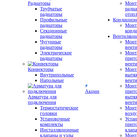
Радиаторы
Монт
Трубчатые
радиа
радиаторы
отоп
Профильные
Кондицион
радиаторы
Монт
Секционные
конд
радиаторы
Вентиляци
Чугунные
Монт
радиаторы
вент
Электрические
Монт
радиаторы
прит
вент
Конвекторы
Монт
Внутрипольные
вытя
Напольные
вент
Монт
Акции
прит
Арматура для
вытя
подключения
вент
Термостатические
Монт
головки
возду
Установочные
Устан
комплекты
прит
Инсталляционные
клап
клапаны и узлы
Монт