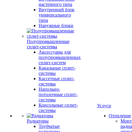
настенного типа
Внутренний блок
универсального
типа
Наружные блоки
Полупромышленные
сплит-системы
Аксессуары для
полупромышленных
сплит-систем
Канальные сплит-
системы
Кассетные сплит-
системы
Напольно-
потолочные сплит-
системы
Консольные сплит-
Услуги
системы
Отопление
Радиаторы
Монт
Трубчатые
радиа
радиаторы
отоп