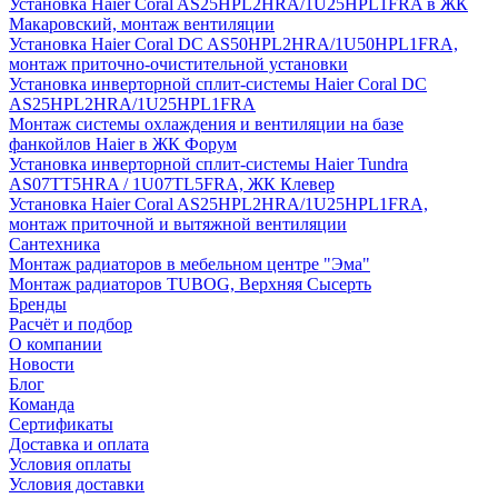
Установка Haier Coral AS25HPL2HRA/1U25HPL1FRA в ЖК
Макаровский, монтаж вентиляции
Установка Haier Coral DC AS50HPL2HRA/1U50HPL1FRA,
монтаж приточно-очистительной установки
Установка инверторной сплит-системы Haier Coral DC
AS25HPL2HRA/1U25HPL1FRA
Монтаж системы охлаждения и вентиляции на базе
фанкойлов Haier в ЖК Форум
Установка инверторной сплит-системы Haier Tundra
AS07TT5HRA / 1U07TL5FRA, ЖК Клевер
Установка Haier Coral AS25HPL2HRA/1U25HPL1FRA,
монтаж приточной и вытяжной вентиляции
Сантехника
Монтаж радиаторов в мебельном центре "Эма"
Монтаж радиаторов TUBOG, Верхняя Сысерть
Бренды
Расчёт и подбор
О компании
Новости
Блог
Команда
Сертификаты
Доставка и оплата
Условия оплаты
Условия доставки