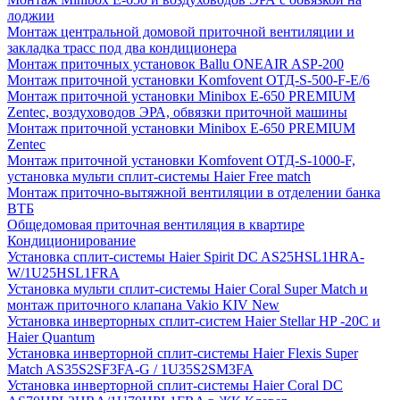
лоджии
Монтаж центральной домовой приточной вентиляции и
закладка трасс под два кондиционера
Монтаж приточных установок Ballu ONEAIR ASP-200
Монтаж приточной установки Komfovent ОТД-S-500-F-E/6
Монтаж приточной установки Minibox E-650 PREMIUM
Zentec, воздуховодов ЭРА, обвязки приточной машины
Монтаж приточной установки Minibox E-650 PREMIUM
Zentec
Монтаж приточной установки Komfovent ОТД-S-1000-F,
установка мульти сплит-системы Haier Free match
Монтаж приточно-вытяжной вентиляции в отделении банка
ВТБ
Общедомовая приточная вентиляция в квартире
Кондиционирование
Установка сплит-системы Haier Spirit DC AS25HSL1HRA-
W/1U25HSL1FRA
Установка мульти сплит-системы Haier Coral Super Match и
монтаж приточного клапана Vakio KIV New
Установка инверторных сплит-систем Haier Stellar HP -20С и
Haier Quantum
Установка инверторной сплит-системы Haier Flexis Super
Match AS35S2SF3FA-G / 1U35S2SM3FA
Установка инверторной сплит-системы Haier Coral DC