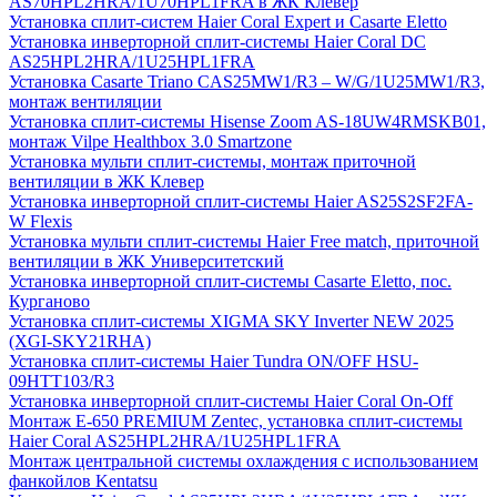
AS70HPL2HRA/1U70HPL1FRA в ЖК Клевер
Установка сплит-систем Haier Coral Expert и Casarte Eletto
Установка инверторной сплит-системы Haier Coral DC
AS25HPL2HRA/1U25HPL1FRA
Установка Casarte Triano CAS25MW1/R3 – W/G/1U25MW1/R3,
монтаж вентиляции
Установка сплит-системы Hisense Zoom AS-18UW4RMSKB01,
монтаж Vilpe Healthbox 3.0 Smartzone
Установка мульти сплит-системы, монтаж приточной
вентиляции в ЖК Клевер
Установка инверторной сплит-системы Haier AS25S2SF2FA-
W Flexis
Установка мульти сплит-системы Haier Free match, приточной
вентиляции в ЖК Университетский
Установка инверторной сплит-системы Casarte Eletto, пос.
Курганово
Установка сплит-системы XIGMA SKY Inverter NEW 2025
(XGI-SKY21RHA)
Установка сплит-системы Haier Tundra ON/OFF HSU-
09HTT103/R3
Установка инверторной сплит-системы Haier Coral On-Off
Монтаж E-650 PREMIUM Zentec, установка сплит-системы
Haier Coral AS25HPL2HRA/1U25HPL1FRA
Монтаж центральной системы охлаждения с использованием
фанкойлов Kentatsu