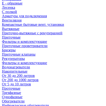
E - образные
Лесенка
С полкой
Арматура для подключения
Вентиляция
Компактные бытовые вент. установки
Вытяжные
Приточно-вытяжные с рекуперацией
Приточные
Фильтры и комплектующие
Приточные проветриватели
Бризеры
Приточные клапаны
Рекуператоры
Фильтры и комплектующие
Водонагреватели
Накопительные
От 30 до 200 литров
От 200 до 1000 литров
От 5 до 10 литров
Проточные
Трехфазные
Однофазные
Обогреватели
Инфракрасные обогреватели