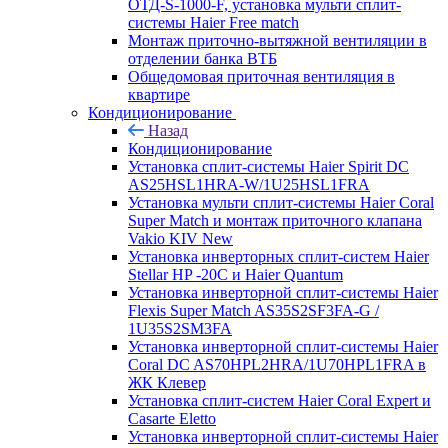
ОТД-S-1000-F, установка мульти сплит-
системы Haier Free match
Монтаж приточно-вытяжной вентиляции в
отделении банка ВТБ
Общедомовая приточная вентиляция в
квартире
Кондиционирование
Назад
Кондиционирование
Установка сплит-системы Haier Spirit DC
AS25HSL1HRA-W/1U25HSL1FRA
Установка мульти сплит-системы Haier Coral
Super Match и монтаж приточного клапана
Vakio KIV New
Установка инверторных сплит-систем Haier
Stellar HP -20С и Haier Quantum
Установка инверторной сплит-системы Haier
Flexis Super Match AS35S2SF3FA-G /
1U35S2SM3FA
Установка инверторной сплит-системы Haier
Coral DC AS70HPL2HRA/1U70HPL1FRA в
ЖК Клевер
Установка сплит-систем Haier Coral Expert и
Casarte Eletto
Установка инверторной сплит-системы Haier