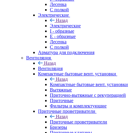
Лесенка
С полкой
Электрические
Назад
Электрические
I - образные
E - образные
Лесенка
С полкой
Арматура для подключения
Вентиляция
Назад
Вентиляция
Компактные бытовые вент. установки
Назад
Компактные бытовые вент. установки
Вытяжные
Приточно-вытяжные с рекуперацией
Приточные
Фильтры и комплектующие
Приточные проветриватели
Назад
Приточные проветриватели
Бризеры
Приточные клапаны