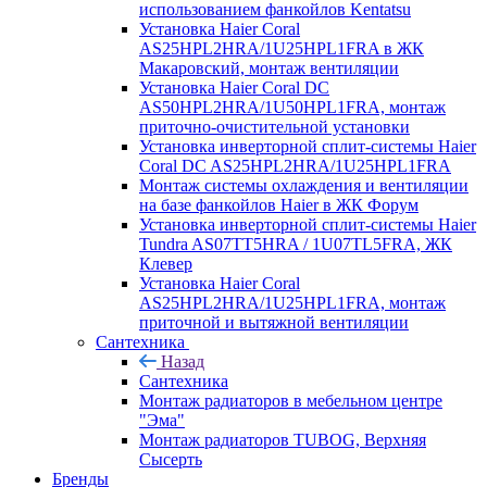
использованием фанкойлов Kentatsu
Установка Haier Coral
AS25HPL2HRA/1U25HPL1FRA в ЖК
Макаровский, монтаж вентиляции
Установка Haier Coral DC
AS50HPL2HRA/1U50HPL1FRA, монтаж
приточно-очистительной установки
Установка инверторной сплит-системы Haier
Coral DC AS25HPL2HRA/1U25HPL1FRA
Монтаж системы охлаждения и вентиляции
на базе фанкойлов Haier в ЖК Форум
Установка инверторной сплит-системы Haier
Tundra AS07TT5HRA / 1U07TL5FRA, ЖК
Клевер
Установка Haier Coral
AS25HPL2HRA/1U25HPL1FRA, монтаж
приточной и вытяжной вентиляции
Сантехника
Назад
Сантехника
Монтаж радиаторов в мебельном центре
"Эма"
Монтаж радиаторов TUBOG, Верхняя
Сысерть
Бренды