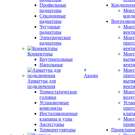
Профильные
Кондицион
радиаторы
Монт
Секционные
конд
радиаторы
Вентиляци
Чугунные
Монт
радиаторы
вент
Электрические
Монт
радиаторы
прит
вент
Конвекторы
Монт
Внутрипольные
вытя
Напольные
вент
Монт
Акции
прит
Арматура для
вытя
подключения
вент
Термостатические
Монт
головки
возду
Установочные
Устан
комплекты
прит
Инсталляционные
клап
клапаны и узлы
Монт
Аксессуары
прове
Терморегуляторы
Проектиро