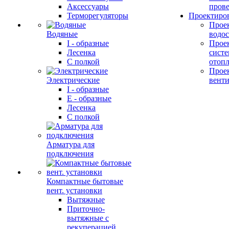
Аксессуары
прове
Терморегуляторы
Проектиро
Прое
Водяные
водо
I - образные
Прое
Лесенка
сист
С полкой
отоп
Прое
Электрические
вент
I - образные
E - образные
Лесенка
С полкой
Арматура для
подключения
Компактные бытовые
вент. установки
Вытяжные
Приточно-
вытяжные с
рекуперацией