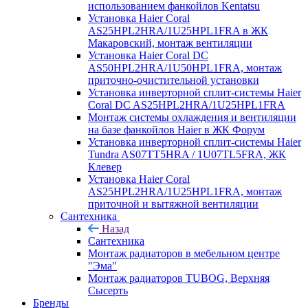
использованием фанкойлов Kentatsu
Установка Haier Coral
AS25HPL2HRA/1U25HPL1FRA в ЖК
Макаровский, монтаж вентиляции
Установка Haier Coral DC
AS50HPL2HRA/1U50HPL1FRA, монтаж
приточно-очистительной установки
Установка инверторной сплит-системы Haier
Coral DC AS25HPL2HRA/1U25HPL1FRA
Монтаж системы охлаждения и вентиляции
на базе фанкойлов Haier в ЖК Форум
Установка инверторной сплит-системы Haier
Tundra AS07TT5HRA / 1U07TL5FRA, ЖК
Клевер
Установка Haier Coral
AS25HPL2HRA/1U25HPL1FRA, монтаж
приточной и вытяжной вентиляции
Сантехника
Назад
Сантехника
Монтаж радиаторов в мебельном центре
"Эма"
Монтаж радиаторов TUBOG, Верхняя
Сысерть
Бренды