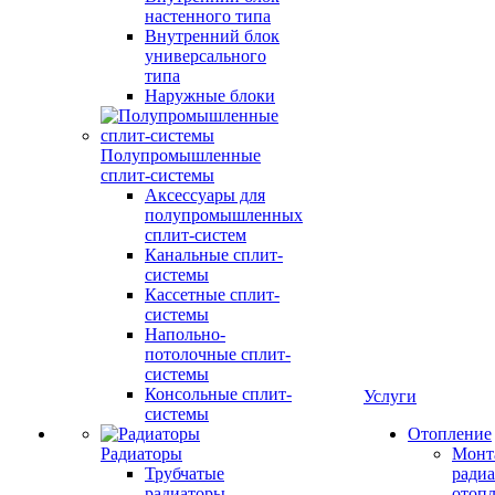
настенного типа
Внутренний блок
универсального
типа
Наружные блоки
Полупромышленные
сплит-системы
Аксессуары для
полупромышленных
сплит-систем
Канальные сплит-
системы
Кассетные сплит-
системы
Напольно-
потолочные сплит-
системы
Консольные сплит-
Услуги
системы
Отопление
Радиаторы
Монт
Трубчатые
радиа
радиаторы
отоп