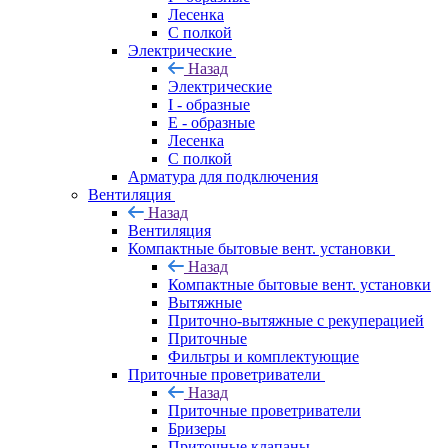
Лесенка
С полкой
Электрические
Назад
Электрические
I - образные
E - образные
Лесенка
С полкой
Арматура для подключения
Вентиляция
Назад
Вентиляция
Компактные бытовые вент. установки
Назад
Компактные бытовые вент. установки
Вытяжные
Приточно-вытяжные с рекуперацией
Приточные
Фильтры и комплектующие
Приточные проветриватели
Назад
Приточные проветриватели
Бризеры
Приточные клапаны