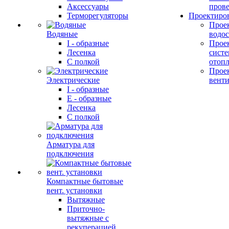
Аксессуары
прове
Терморегуляторы
Проектиро
Прое
Водяные
водо
I - образные
Прое
Лесенка
сист
С полкой
отоп
Прое
Электрические
вент
I - образные
E - образные
Лесенка
С полкой
Арматура для
подключения
Компактные бытовые
вент. установки
Вытяжные
Приточно-
вытяжные с
рекуперацией