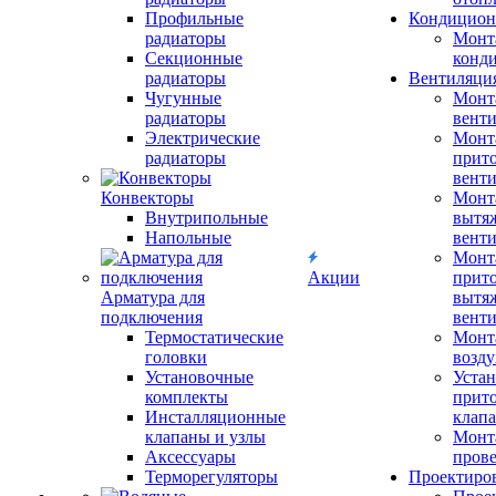
Профильные
Кондицион
радиаторы
Монт
Секционные
конд
радиаторы
Вентиляци
Чугунные
Монт
радиаторы
вент
Электрические
Монт
радиаторы
прит
вент
Конвекторы
Монт
Внутрипольные
вытя
Напольные
вент
Монт
Акции
прит
Арматура для
вытя
подключения
вент
Термостатические
Монт
головки
возду
Установочные
Устан
комплекты
прит
Инсталляционные
клап
клапаны и узлы
Монт
Аксессуары
прове
Терморегуляторы
Проектиро