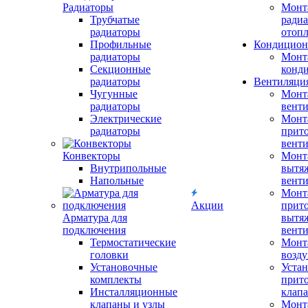
Радиаторы
Монт
Трубчатые
радиа
радиаторы
отоп
Профильные
Кондицион
радиаторы
Монт
Секционные
конд
радиаторы
Вентиляци
Чугунные
Монт
радиаторы
вент
Электрические
Монт
радиаторы
прит
вент
Конвекторы
Монт
Внутрипольные
вытя
Напольные
вент
Монт
Акции
прит
Арматура для
вытя
подключения
вент
Термостатические
Монт
головки
возду
Установочные
Устан
комплекты
прит
Инсталляционные
клап
клапаны и узлы
Монт