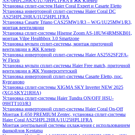
AS70HPL2HRA/1U70HPL1FRA в ЖК Клевер
Установка сплит-систем Haier Coral Expert и Casarte Eletto
Установка инверторной сплит-системы Haier Coral DC
AS25HPL2HRA/1U25HPL1FRA
Установка Casarte Triano CAS25MW1/R3 – W/G/1U25MW1/R3,
монтаж вентиляции
Установка сплит-системы Hisense Zoom AS-18UW4RMSKB01,
монтаж Vilpe Healthbox 3.0 Smartzone
Установка мульти сплит-системы, монтаж приточной
вентиляции в ЖК Клевер
Установка инверторной сплит-системы Haier AS25S2SF2FA-
W Flexis
Установка мульти сплит-системы Haier Free match, приточной
вентиляции в ЖК Университетский
Установка инверторной сплит-системы Casarte Eletto, пос.
Курганово
Установка сплит-системы XIGMA SKY Inverter NEW 2025
(XGI-SKY21RHA)
Установка сплит-системы Haier Tundra ON/OFF HSU-
09HTT103/R3
Установка инверторной сплит-системы Haier Coral On-Off
Монтаж E-650 PREMIUM Zentec, установка сплит-системы
Haier Coral AS25HPL2HRA/1U25HPL1FRA
Монтаж центральной системы охлаждения с использованием
фанкойлов Kentatsu