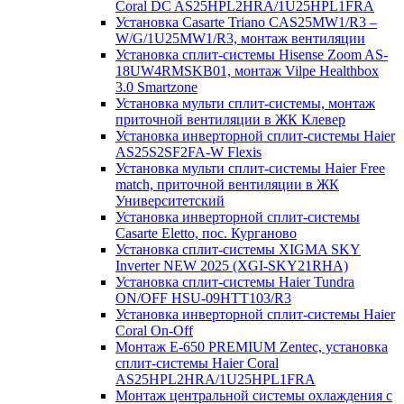
Coral DC AS25HPL2HRA/1U25HPL1FRA
Установка Casarte Triano CAS25MW1/R3 –
W/G/1U25MW1/R3, монтаж вентиляции
Установка сплит-системы Hisense Zoom AS-
18UW4RMSKB01, монтаж Vilpe Healthbox
3.0 Smartzone
Установка мульти сплит-системы, монтаж
приточной вентиляции в ЖК Клевер
Установка инверторной сплит-системы Haier
AS25S2SF2FA-W Flexis
Установка мульти сплит-системы Haier Free
match, приточной вентиляции в ЖК
Университетский
Установка инверторной сплит-системы
Casarte Eletto, пос. Курганово
Установка сплит-системы XIGMA SKY
Inverter NEW 2025 (XGI-SKY21RHA)
Установка сплит-системы Haier Tundra
ON/OFF HSU-09HTT103/R3
Установка инверторной сплит-системы Haier
Coral On-Off
Монтаж E-650 PREMIUM Zentec, установка
сплит-системы Haier Coral
AS25HPL2HRA/1U25HPL1FRA
Монтаж центральной системы охлаждения с