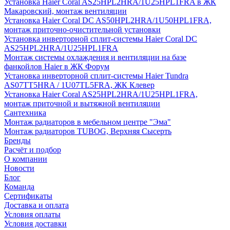
Установка Haier Coral AS25HPL2HRA/1U25HPL1FRA в ЖК
Макаровский, монтаж вентиляции
Установка Haier Coral DC AS50HPL2HRA/1U50HPL1FRA,
монтаж приточно-очистительной установки
Установка инверторной сплит-системы Haier Coral DC
AS25HPL2HRA/1U25HPL1FRA
Монтаж системы охлаждения и вентиляции на базе
фанкойлов Haier в ЖК Форум
Установка инверторной сплит-системы Haier Tundra
AS07TT5HRA / 1U07TL5FRA, ЖК Клевер
Установка Haier Coral AS25HPL2HRA/1U25HPL1FRA,
монтаж приточной и вытяжной вентиляции
Сантехника
Монтаж радиаторов в мебельном центре "Эма"
Монтаж радиаторов TUBOG, Верхняя Сысерть
Бренды
Расчёт и подбор
О компании
Новости
Блог
Команда
Сертификаты
Доставка и оплата
Условия оплаты
Условия доставки