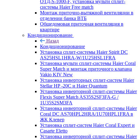
ОТД-S-1000-F, установка мульти сплит-
системы Haier Free match
Монтаж приточно-вытяжной вентиляции в
отделении банка ВТБ
Общедомовая приточная вентиляция в
квартире
Кондиционирование
Назад
Кондиционирование
Установка сплит-системы Haier Spirit DC
AS25HSL1HRA-W/1U25HSL1FRA
Установка мульти сплит-системы Haier Coral
Super Match и монтаж приточного клапана
Vakio KIV New
Установка инверторных сплит-систем Haier
Stellar HP -20С и Haier Quantum
Установка инверторной сплит-системы Haier
Flexis Super Match AS35S2SF3FA-G /
1U35S2SM3FA
Установка инверторной сплит-системы Haier
Coral DC AS70HPL2HRA/1U70HPL1FRA в
ЖК Клевер
Установка сплит-систем Haier Coral Expert и
Casarte Eletto
Установка инверторной сплит-системы Haier