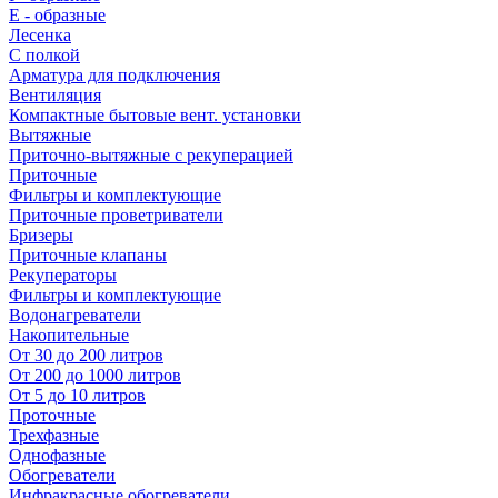
E - образные
Лесенка
С полкой
Арматура для подключения
Вентиляция
Компактные бытовые вент. установки
Вытяжные
Приточно-вытяжные с рекуперацией
Приточные
Фильтры и комплектующие
Приточные проветриватели
Бризеры
Приточные клапаны
Рекуператоры
Фильтры и комплектующие
Водонагреватели
Накопительные
От 30 до 200 литров
От 200 до 1000 литров
От 5 до 10 литров
Проточные
Трехфазные
Однофазные
Обогреватели
Инфракрасные обогреватели