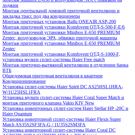
лоджии
Монтаж центральной домовой приточной вентиляции и
закладка трасс под два кондиционера
Монтаж приточных установок Ballu ONEAIR ASP-200
Монтаж приточной установки Komfovent ОТД-S-500-F-E/6
Монтаж приточной установки Minibox E-650 PREMIUM
Zentec, воздуховодов ЭРА, обвязки приточной машины
Монтаж приточной установки Minibox E-650 PREMIUM
Zentec
Монтаж приточной установки Komfovent ОТД-S-1000-F,
установка мульти сплит-системы Haier Free match
Монтаж приточно-вытяжной вентиляции в отделении банка
ВТБ
Общедомовая приточная вентиляция в квартире
Кондиционирование
Установка сплит-системы Haier Spirit DC AS25HSL1HRA-
W/1U25HSL1FRA
Установка мульти сплит-системы Haier Coral Super Match и
монтаж приточного клапана Vakio KIV New
Установка инверторных сплит-систем Haier Stellar HP -20С и
Haier Quantum
Установка инверторной сплит-системы Haier Flexis Super
Match AS35S2SF3FA-G / 1U35S2SM3FA
Установка инверторной сплит-системы Haier Coral DC