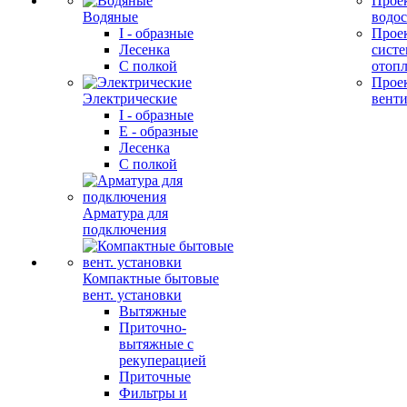
Прое
Водяные
водо
I - образные
Прое
Лесенка
сист
С полкой
отоп
Прое
Электрические
вент
I - образные
E - образные
Лесенка
С полкой
Арматура для
подключения
Компактные бытовые
вент. установки
Вытяжные
Приточно-
вытяжные с
рекуперацией
Приточные
Фильтры и