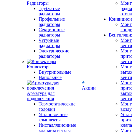
Радиаторы
Монт
Трубчатые
радиа
радиаторы
отоп
Профильные
Кондицион
радиаторы
Монт
Секционные
конд
радиаторы
Вентиляци
Чугунные
Монт
радиаторы
вент
Электрические
Монт
радиаторы
прит
вент
Конвекторы
Монт
Внутрипольные
вытя
Напольные
вент
Монт
Акции
прит
Арматура для
вытя
подключения
вент
Термостатические
Монт
головки
возду
Установочные
Устан
комплекты
прит
Инсталляционные
клап
клапаны и узлы
Монт