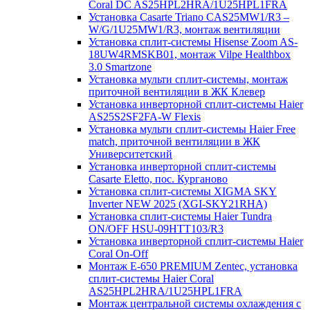
Coral DC AS25HPL2HRA/1U25HPL1FRA
Установка Casarte Triano CAS25MW1/R3 –
W/G/1U25MW1/R3, монтаж вентиляции
Установка сплит-системы Hisense Zoom AS-
18UW4RMSKB01, монтаж Vilpe Healthbox
3.0 Smartzone
Установка мульти сплит-системы, монтаж
приточной вентиляции в ЖК Клевер
Установка инверторной сплит-системы Haier
AS25S2SF2FA-W Flexis
Установка мульти сплит-системы Haier Free
match, приточной вентиляции в ЖК
Университетский
Установка инверторной сплит-системы
Casarte Eletto, пос. Курганово
Установка сплит-системы XIGMA SKY
Inverter NEW 2025 (XGI-SKY21RHA)
Установка сплит-системы Haier Tundra
ON/OFF HSU-09HTT103/R3
Установка инверторной сплит-системы Haier
Coral On-Off
Монтаж E-650 PREMIUM Zentec, установка
сплит-системы Haier Coral
AS25HPL2HRA/1U25HPL1FRA
Монтаж центральной системы охлаждения с