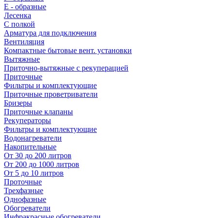
E - образные
Лесенка
С полкой
Арматура для подключения
Вентиляция
Компактные бытовые вент. установки
Вытяжные
Приточно-вытяжные с рекуперацией
Приточные
Фильтры и комплектующие
Приточные проветриватели
Бризеры
Приточные клапаны
Рекуператоры
Фильтры и комплектующие
Водонагреватели
Накопительные
От 30 до 200 литров
От 200 до 1000 литров
От 5 до 10 литров
Проточные
Трехфазные
Однофазные
Обогреватели
Инфракрасные обогреватели