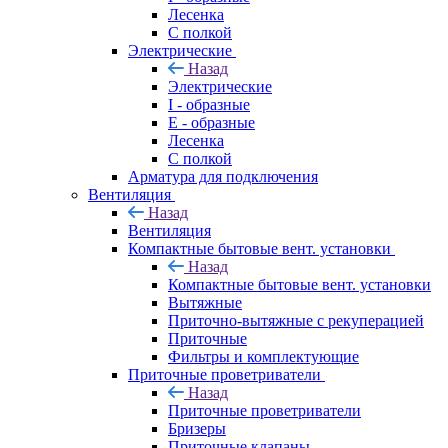
Лесенка
С полкой
Электрические
Назад
Электрические
I - образные
E - образные
Лесенка
С полкой
Арматура для подключения
Вентиляция
Назад
Вентиляция
Компактные бытовые вент. установки
Назад
Компактные бытовые вент. установки
Вытяжные
Приточно-вытяжные с рекуперацией
Приточные
Фильтры и комплектующие
Приточные проветриватели
Назад
Приточные проветриватели
Бризеры
Приточные клапаны