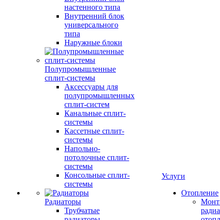
настенного типа
Внутренний блок
универсального
типа
Наружные блоки
Полупромышленные
сплит-системы
Аксессуары для
полупромышленных
сплит-систем
Канальные сплит-
системы
Кассетные сплит-
системы
Напольно-
потолочные сплит-
системы
Консольные сплит-
Услуги
системы
Отопление
Радиаторы
Монт
Трубчатые
радиа
радиаторы
отоп