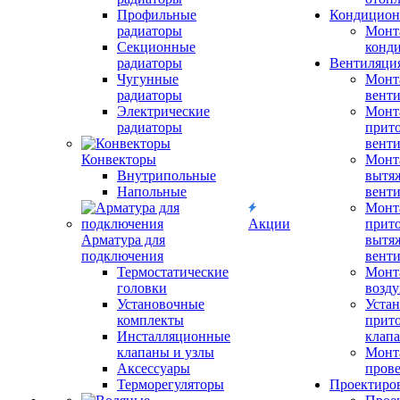
Профильные
Кондицион
радиаторы
Монт
Секционные
конд
радиаторы
Вентиляци
Чугунные
Монт
радиаторы
вент
Электрические
Монт
радиаторы
прит
вент
Конвекторы
Монт
Внутрипольные
вытя
Напольные
вент
Монт
Акции
прит
Арматура для
вытя
подключения
вент
Термостатические
Монт
головки
возду
Установочные
Устан
комплекты
прит
Инсталляционные
клап
клапаны и узлы
Монт
Аксессуары
прове
Терморегуляторы
Проектиро