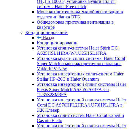
ОТД-S-1000-F, установка мульти сплит-
системы Haier Free match
Монтаж приточно-вытяжной вентиляции в
отделении банка ВТБ
Общедомовая приточная вентиляция в
квартире
Кондиционирование
Назад
Кондиционирование
Установка сплит-системы Haier Spirit DC
AS25HSL1HRA-W/1U25HSL1FRA
Установка мульти сплит-системы Haier Coral
Super Match и монтаж приточного клапана
Vakio KIV New
Установка инверторных сплит-систем Haier
Stellar HP -20С и Haier Quantum
Установка инверторной сплит-системы Haier
Flexis Super Match AS35S2SF3FA-G /
1U35S2SM3FA
Установка инверторной сплит-системы Haier
Coral DC AS70HPL2HRA/1U70HPL1FRA в
ЖК Клевер
Установка сплит-систем Haier Coral Expert и
Casarte Eletto
Установка инверторной сплит-системы Haier