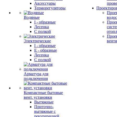
Аксессуары
прове
Терморегуляторы
Проектиро
Прое
Водяные
водо
I - образные
Прое
Лесенка
сист
С полкой
отоп
Прое
Электрические
вент
I - образные
E - образные
Лесенка
С полкой
Арматура для
подключения
Компактные бытовые
вент. установки
Вытяжные
Приточно-
вытяжные с
рекуперацией