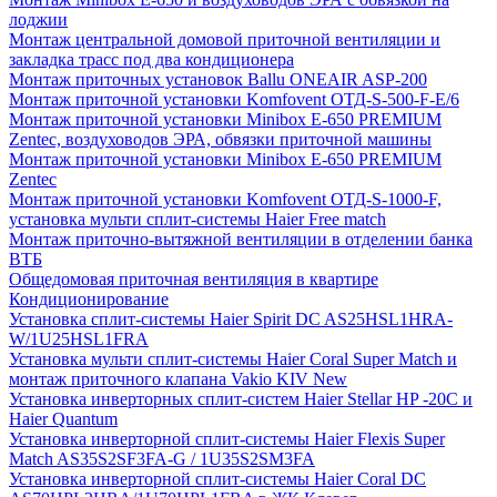
лоджии
Монтаж центральной домовой приточной вентиляции и
закладка трасс под два кондиционера
Монтаж приточных установок Ballu ONEAIR ASP-200
Монтаж приточной установки Komfovent ОТД-S-500-F-E/6
Монтаж приточной установки Minibox E-650 PREMIUM
Zentec, воздуховодов ЭРА, обвязки приточной машины
Монтаж приточной установки Minibox E-650 PREMIUM
Zentec
Монтаж приточной установки Komfovent ОТД-S-1000-F,
установка мульти сплит-системы Haier Free match
Монтаж приточно-вытяжной вентиляции в отделении банка
ВТБ
Общедомовая приточная вентиляция в квартире
Кондиционирование
Установка сплит-системы Haier Spirit DC AS25HSL1HRA-
W/1U25HSL1FRA
Установка мульти сплит-системы Haier Coral Super Match и
монтаж приточного клапана Vakio KIV New
Установка инверторных сплит-систем Haier Stellar HP -20С и
Haier Quantum
Установка инверторной сплит-системы Haier Flexis Super
Match AS35S2SF3FA-G / 1U35S2SM3FA
Установка инверторной сплит-системы Haier Coral DC