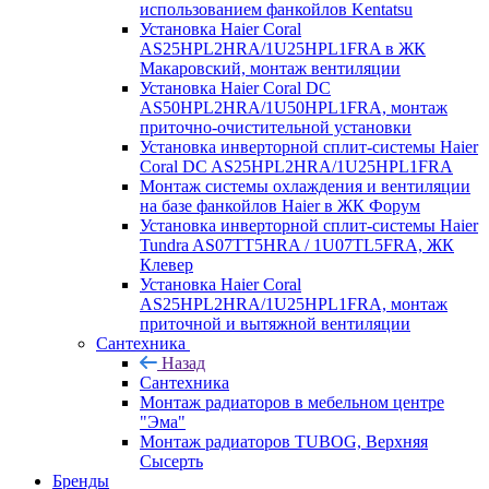
использованием фанкойлов Kentatsu
Установка Haier Coral
AS25HPL2HRA/1U25HPL1FRA в ЖК
Макаровский, монтаж вентиляции
Установка Haier Coral DC
AS50HPL2HRA/1U50HPL1FRA, монтаж
приточно-очистительной установки
Установка инверторной сплит-системы Haier
Coral DC AS25HPL2HRA/1U25HPL1FRA
Монтаж системы охлаждения и вентиляции
на базе фанкойлов Haier в ЖК Форум
Установка инверторной сплит-системы Haier
Tundra AS07TT5HRA / 1U07TL5FRA, ЖК
Клевер
Установка Haier Coral
AS25HPL2HRA/1U25HPL1FRA, монтаж
приточной и вытяжной вентиляции
Сантехника
Назад
Сантехника
Монтаж радиаторов в мебельном центре
"Эма"
Монтаж радиаторов TUBOG, Верхняя
Сысерть
Бренды