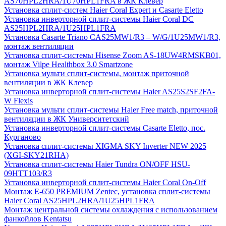
AS70HPL2HRA/1U70HPL1FRA в ЖК Клевер
Установка сплит-систем Haier Coral Expert и Casarte Eletto
Установка инверторной сплит-системы Haier Coral DC
AS25HPL2HRA/1U25HPL1FRA
Установка Casarte Triano CAS25MW1/R3 – W/G/1U25MW1/R3,
монтаж вентиляции
Установка сплит-системы Hisense Zoom AS-18UW4RMSKB01,
монтаж Vilpe Healthbox 3.0 Smartzone
Установка мульти сплит-системы, монтаж приточной
вентиляции в ЖК Клевер
Установка инверторной сплит-системы Haier AS25S2SF2FA-
W Flexis
Установка мульти сплит-системы Haier Free match, приточной
вентиляции в ЖК Университетский
Установка инверторной сплит-системы Casarte Eletto, пос.
Курганово
Установка сплит-системы XIGMA SKY Inverter NEW 2025
(XGI-SKY21RHA)
Установка сплит-системы Haier Tundra ON/OFF HSU-
09HTT103/R3
Установка инверторной сплит-системы Haier Coral On-Off
Монтаж E-650 PREMIUM Zentec, установка сплит-системы
Haier Coral AS25HPL2HRA/1U25HPL1FRA
Монтаж центральной системы охлаждения с использованием
фанкойлов Kentatsu