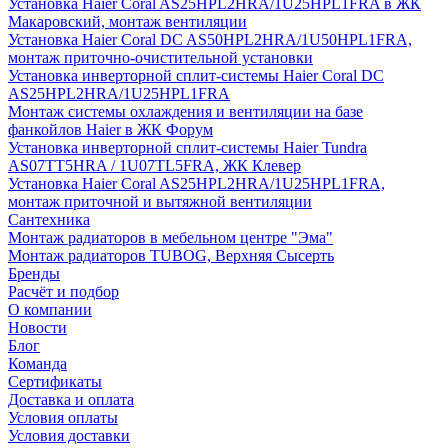
Установка Haier Coral AS25HPL2HRA/1U25HPL1FRA в ЖК
Макаровский, монтаж вентиляции
Установка Haier Coral DC AS50HPL2HRA/1U50HPL1FRA,
монтаж приточно-очистительной установки
Установка инверторной сплит-системы Haier Coral DC
AS25HPL2HRA/1U25HPL1FRA
Монтаж системы охлаждения и вентиляции на базе
фанкойлов Haier в ЖК Форум
Установка инверторной сплит-системы Haier Tundra
AS07TT5HRA / 1U07TL5FRA, ЖК Клевер
Установка Haier Coral AS25HPL2HRA/1U25HPL1FRA,
монтаж приточной и вытяжной вентиляции
Сантехника
Монтаж радиаторов в мебельном центре "Эма"
Монтаж радиаторов TUBOG, Верхняя Сысерть
Бренды
Расчёт и подбор
О компании
Новости
Блог
Команда
Сертификаты
Доставка и оплата
Условия оплаты
Условия доставки