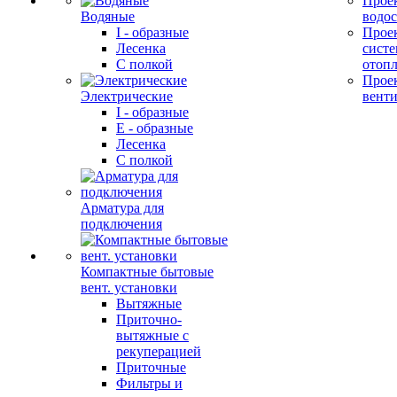
Прое
Водяные
водо
I - образные
Прое
Лесенка
сист
С полкой
отоп
Прое
Электрические
вент
I - образные
E - образные
Лесенка
С полкой
Арматура для
подключения
Компактные бытовые
вент. установки
Вытяжные
Приточно-
вытяжные с
рекуперацией
Приточные
Фильтры и