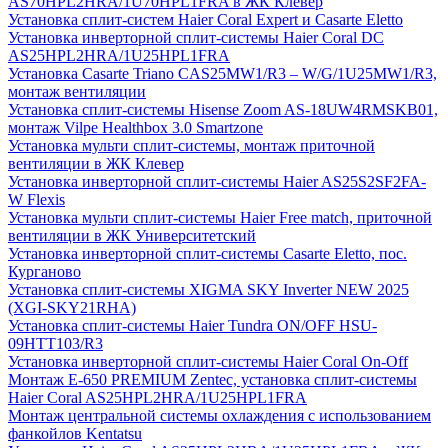
AS70HPL2HRA/1U70HPL1FRA в ЖК Клевер
Установка сплит-систем Haier Coral Expert и Casarte Eletto
Установка инверторной сплит-системы Haier Coral DC
AS25HPL2HRA/1U25HPL1FRA
Установка Casarte Triano CAS25MW1/R3 – W/G/1U25MW1/R3,
монтаж вентиляции
Установка сплит-системы Hisense Zoom AS-18UW4RMSKB01,
монтаж Vilpe Healthbox 3.0 Smartzone
Установка мульти сплит-системы, монтаж приточной
вентиляции в ЖК Клевер
Установка инверторной сплит-системы Haier AS25S2SF2FA-
W Flexis
Установка мульти сплит-системы Haier Free match, приточной
вентиляции в ЖК Университетский
Установка инверторной сплит-системы Casarte Eletto, пос.
Курганово
Установка сплит-системы XIGMA SKY Inverter NEW 2025
(XGI-SKY21RHA)
Установка сплит-системы Haier Tundra ON/OFF HSU-
09HTT103/R3
Установка инверторной сплит-системы Haier Coral On-Off
Монтаж E-650 PREMIUM Zentec, установка сплит-системы
Haier Coral AS25HPL2HRA/1U25HPL1FRA
Монтаж центральной системы охлаждения с использованием
фанкойлов Kentatsu