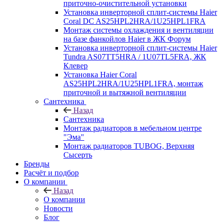
приточно-очистительной установки
Установка инверторной сплит-системы Haier
Coral DC AS25HPL2HRA/1U25HPL1FRA
Монтаж системы охлаждения и вентиляции
на базе фанкойлов Haier в ЖК Форум
Установка инверторной сплит-системы Haier
Tundra AS07TT5HRA / 1U07TL5FRA, ЖК
Клевер
Установка Haier Coral
AS25HPL2HRA/1U25HPL1FRA, монтаж
приточной и вытяжной вентиляции
Сантехника
Назад
Сантехника
Монтаж радиаторов в мебельном центре
"Эма"
Монтаж радиаторов TUBOG, Верхняя
Сысерть
Бренды
Расчёт и подбор
О компании
Назад
О компании
Новости
Блог