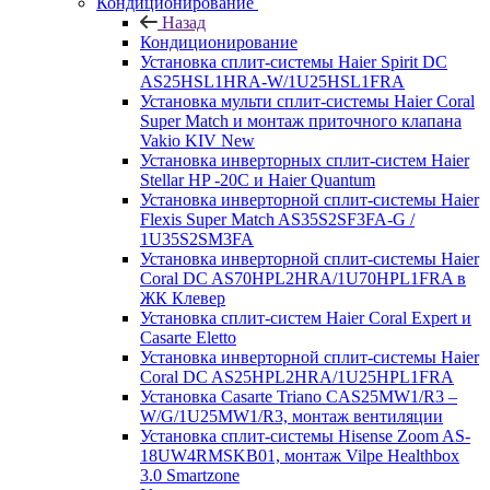
Кондиционирование
Назад
Кондиционирование
Установка сплит-системы Haier Spirit DC
AS25HSL1HRA-W/1U25HSL1FRA
Установка мульти сплит-системы Haier Coral
Super Match и монтаж приточного клапана
Vakio KIV New
Установка инверторных сплит-систем Haier
Stellar HP -20С и Haier Quantum
Установка инверторной сплит-системы Haier
Flexis Super Match AS35S2SF3FA-G /
1U35S2SM3FA
Установка инверторной сплит-системы Haier
Coral DC AS70HPL2HRA/1U70HPL1FRA в
ЖК Клевер
Установка сплит-систем Haier Coral Expert и
Casarte Eletto
Установка инверторной сплит-системы Haier
Coral DC AS25HPL2HRA/1U25HPL1FRA
Установка Casarte Triano CAS25MW1/R3 –
W/G/1U25MW1/R3, монтаж вентиляции
Установка сплит-системы Hisense Zoom AS-
18UW4RMSKB01, монтаж Vilpe Healthbox
3.0 Smartzone