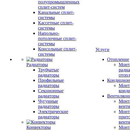
полупромышленных
сплит-систем
Канальные сплит-
системы
Кассетные сплит-
системы
Напольно-
потолочные сплит-
системы
Консольные сплит-
Услуги
системы
Отопление
Радиаторы
Монт
Трубчатые
радиа
радиаторы
отоп
Профильные
Кондицион
радиаторы
Монт
Секционные
конд
радиаторы
Вентиляци
Чугунные
Монт
радиаторы
вент
Электрические
Монт
радиаторы
прит
вент
Конвекторы
Монт