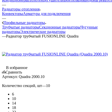
Кондиционеры
Полотенцесушители
Вентиляция
Водонагревате
—
Радиаторы отопления
Конвекторы
Арматура для подключения
—
Профильные радиаторы
Трубчатые радиаторы
Секционные радиаторы
Чугунные
радиаторы
Электрические радиаторы
—
Радиатор трубчатый FUSIONLINE Quadra
В избранное
Сравнить
Артикул:
Quadra 2000.10
Количество секций, шт
—
10
6
10
14
18