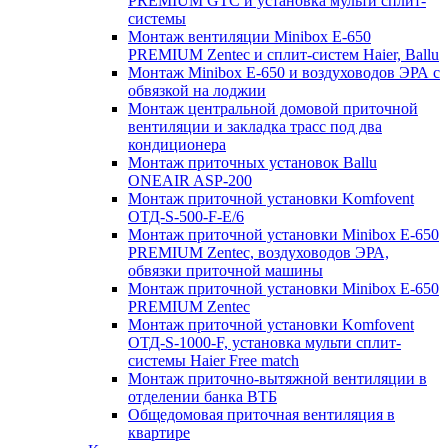
PREMIUM GTC и установка мульти сплит-
системы
Монтаж вентиляции Minibox E-650
PREMIUM Zentec и сплит-систем Haier, Ballu
Монтаж Minibox E-650 и воздуховодов ЭРА с
обвязкой на лоджии
Монтаж центральной домовой приточной
вентиляции и закладка трасс под два
кондиционера
Монтаж приточных установок Ballu
ONEAIR ASP-200
Монтаж приточной установки Komfovent
ОТД-S-500-F-E/6
Монтаж приточной установки Minibox E-650
PREMIUM Zentec, воздуховодов ЭРА,
обвязки приточной машины
Монтаж приточной установки Minibox E-650
PREMIUM Zentec
Монтаж приточной установки Komfovent
ОТД-S-1000-F, установка мульти сплит-
системы Haier Free match
Монтаж приточно-вытяжной вентиляции в
отделении банка ВТБ
Общедомовая приточная вентиляция в
квартире