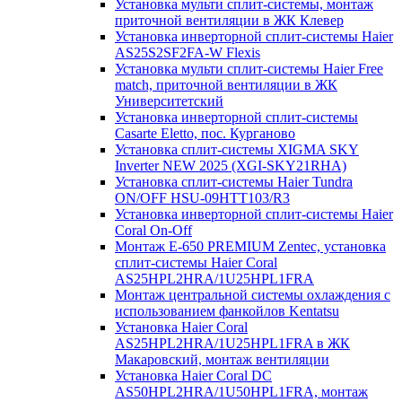
Установка мульти сплит-системы, монтаж
приточной вентиляции в ЖК Клевер
Установка инверторной сплит-системы Haier
AS25S2SF2FA-W Flexis
Установка мульти сплит-системы Haier Free
match, приточной вентиляции в ЖК
Университетский
Установка инверторной сплит-системы
Casarte Eletto, пос. Курганово
Установка сплит-системы XIGMA SKY
Inverter NEW 2025 (XGI-SKY21RHA)
Установка сплит-системы Haier Tundra
ON/OFF HSU-09HTT103/R3
Установка инверторной сплит-системы Haier
Coral On-Off
Монтаж E-650 PREMIUM Zentec, установка
сплит-системы Haier Coral
AS25HPL2HRA/1U25HPL1FRA
Монтаж центральной системы охлаждения с
использованием фанкойлов Kentatsu
Установка Haier Coral
AS25HPL2HRA/1U25HPL1FRA в ЖК
Макаровский, монтаж вентиляции
Установка Haier Coral DC
AS50HPL2HRA/1U50HPL1FRA, монтаж