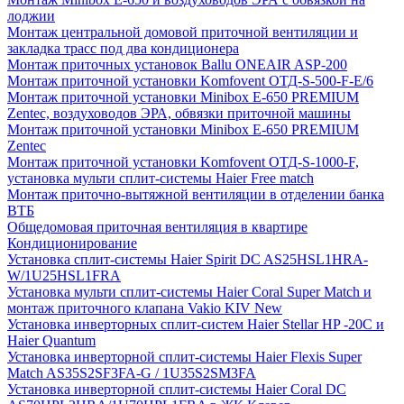
лоджии
Монтаж центральной домовой приточной вентиляции и
закладка трасс под два кондиционера
Монтаж приточных установок Ballu ONEAIR ASP-200
Монтаж приточной установки Komfovent ОТД-S-500-F-E/6
Монтаж приточной установки Minibox E-650 PREMIUM
Zentec, воздуховодов ЭРА, обвязки приточной машины
Монтаж приточной установки Minibox E-650 PREMIUM
Zentec
Монтаж приточной установки Komfovent ОТД-S-1000-F,
установка мульти сплит-системы Haier Free match
Монтаж приточно-вытяжной вентиляции в отделении банка
ВТБ
Общедомовая приточная вентиляция в квартире
Кондиционирование
Установка сплит-системы Haier Spirit DC AS25HSL1HRA-
W/1U25HSL1FRA
Установка мульти сплит-системы Haier Coral Super Match и
монтаж приточного клапана Vakio KIV New
Установка инверторных сплит-систем Haier Stellar HP -20С и
Haier Quantum
Установка инверторной сплит-системы Haier Flexis Super
Match AS35S2SF3FA-G / 1U35S2SM3FA
Установка инверторной сплит-системы Haier Coral DC