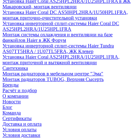
Установка Haier Coral AS25HPL2HRA/1U25HPL1FRA в ЖК
Макаровский, монтаж вентиляции
Установка Haier Coral DC AS50HPL2HRA/1U50HPL1FRA,
монтаж приточно-очистительной установки
Установка инверторной сплит-системы Haier Coral DC
AS25HPL2HRA/1U25HPL1FRA
Монтаж системы охлаждения и вентиляции на базе
фанкойлов Haier в ЖК Форум
Установка инверторной сплит-системы Haier Tundra
AS07TT5HRA / 1U07TL5FRA, ЖК Клевер
Установка Haier Coral AS25HPL2HRA/1U25HPL1FRA,
монтаж приточной и вытяжной вентиляции
Сантехника
Монтаж радиаторов в мебельном центре "Эма"
Монтаж радиаторов TUBOG, Верхняя Сысерть
Бренды
Расчёт и подбор
О компании
Новости
Блог
Команда
Сертификаты
Доставка и оплата
Условия оплаты
Условия доставки