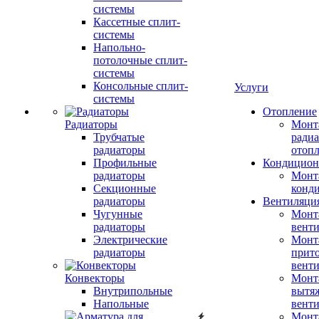
системы
Кассетные сплит-
системы
Напольно-
потолочные сплит-
системы
Консольные сплит-
Услуги
системы
Отопление
Радиаторы
Монт
Трубчатые
радиа
радиаторы
отоп
Профильные
Кондицион
радиаторы
Монт
Секционные
конд
радиаторы
Вентиляци
Чугунные
Монт
радиаторы
вент
Электрические
Монт
радиаторы
прит
вент
Конвекторы
Монт
Внутрипольные
вытя
Напольные
вент
Монт