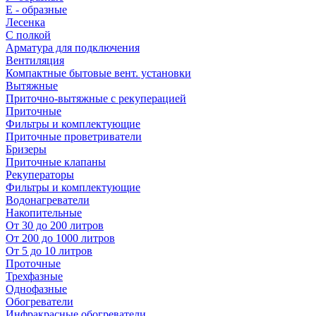
E - образные
Лесенка
С полкой
Арматура для подключения
Вентиляция
Компактные бытовые вент. установки
Вытяжные
Приточно-вытяжные с рекуперацией
Приточные
Фильтры и комплектующие
Приточные проветриватели
Бризеры
Приточные клапаны
Рекуператоры
Фильтры и комплектующие
Водонагреватели
Накопительные
От 30 до 200 литров
От 200 до 1000 литров
От 5 до 10 литров
Проточные
Трехфазные
Однофазные
Обогреватели
Инфракрасные обогреватели