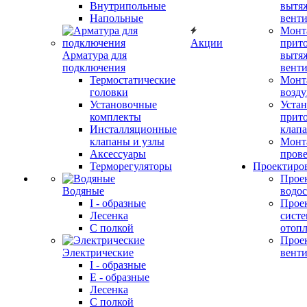
Внутрипольные
вытя
Напольные
вент
Монт
Акции
прит
Арматура для
вытя
подключения
вент
Термостатические
Монт
головки
возду
Установочные
Устан
комплекты
прит
Инсталляционные
клап
клапаны и узлы
Монт
Аксессуары
прове
Терморегуляторы
Проектиро
Прое
Водяные
водо
I - образные
Прое
Лесенка
сист
С полкой
отоп
Прое
Электрические
вент
I - образные
E - образные
Лесенка
С полкой