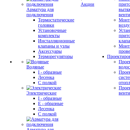
Акции
прит
Арматура для
вытя
подключения
вент
Термостатические
Монт
головки
возду
Установочные
Устан
комплекты
прит
Инсталляционные
клап
клапаны и узлы
Монт
Аксессуары
прове
Терморегуляторы
Проектиро
Прое
Водяные
водо
I - образные
Прое
Лесенка
сист
С полкой
отоп
Прое
Электрические
вент
I - образные
E - образные
Лесенка
С полкой
Арматура для