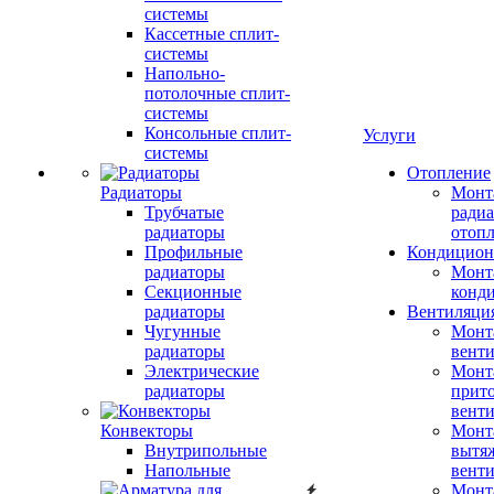
системы
Кассетные сплит-
системы
Напольно-
потолочные сплит-
системы
Консольные сплит-
Услуги
системы
Отопление
Радиаторы
Монт
Трубчатые
радиа
радиаторы
отоп
Профильные
Кондицион
радиаторы
Монт
Секционные
конд
радиаторы
Вентиляци
Чугунные
Монт
радиаторы
вент
Электрические
Монт
радиаторы
прит
вент
Конвекторы
Монт
Внутрипольные
вытя
Напольные
вент
Монт