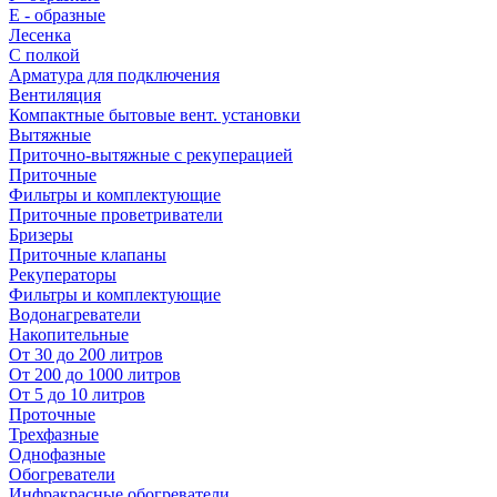
E - образные
Лесенка
С полкой
Арматура для подключения
Вентиляция
Компактные бытовые вент. установки
Вытяжные
Приточно-вытяжные с рекуперацией
Приточные
Фильтры и комплектующие
Приточные проветриватели
Бризеры
Приточные клапаны
Рекуператоры
Фильтры и комплектующие
Водонагреватели
Накопительные
От 30 до 200 литров
От 200 до 1000 литров
От 5 до 10 литров
Проточные
Трехфазные
Однофазные
Обогреватели
Инфракрасные обогреватели