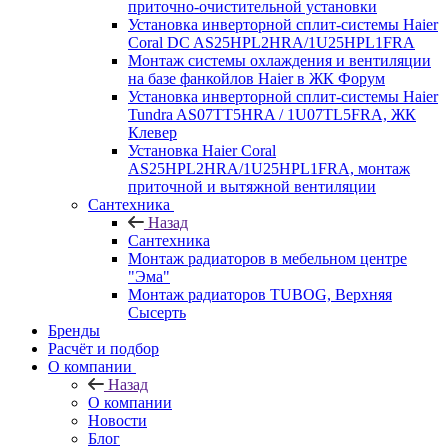
приточно-очистительной установки
Установка инверторной сплит-системы Haier
Coral DC AS25HPL2HRA/1U25HPL1FRA
Монтаж системы охлаждения и вентиляции
на базе фанкойлов Haier в ЖК Форум
Установка инверторной сплит-системы Haier
Tundra AS07TT5HRA / 1U07TL5FRA, ЖК
Клевер
Установка Haier Coral
AS25HPL2HRA/1U25HPL1FRA, монтаж
приточной и вытяжной вентиляции
Сантехника
Назад
Сантехника
Монтаж радиаторов в мебельном центре
"Эма"
Монтаж радиаторов TUBOG, Верхняя
Сысерть
Бренды
Расчёт и подбор
О компании
Назад
О компании
Новости
Блог