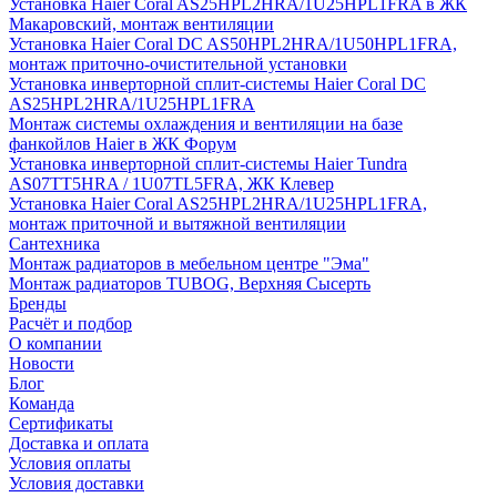
Установка Haier Coral AS25HPL2HRA/1U25HPL1FRA в ЖК
Макаровский, монтаж вентиляции
Установка Haier Coral DC AS50HPL2HRA/1U50HPL1FRA,
монтаж приточно-очистительной установки
Установка инверторной сплит-системы Haier Coral DC
AS25HPL2HRA/1U25HPL1FRA
Монтаж системы охлаждения и вентиляции на базе
фанкойлов Haier в ЖК Форум
Установка инверторной сплит-системы Haier Tundra
AS07TT5HRA / 1U07TL5FRA, ЖК Клевер
Установка Haier Coral AS25HPL2HRA/1U25HPL1FRA,
монтаж приточной и вытяжной вентиляции
Сантехника
Монтаж радиаторов в мебельном центре "Эма"
Монтаж радиаторов TUBOG, Верхняя Сысерть
Бренды
Расчёт и подбор
О компании
Новости
Блог
Команда
Сертификаты
Доставка и оплата
Условия оплаты
Условия доставки