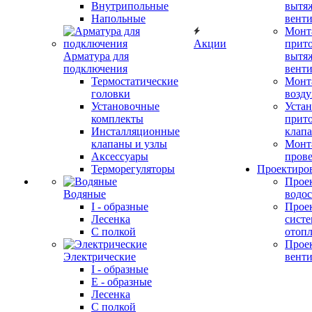
Внутрипольные
вытя
Напольные
вент
Монт
Акции
прит
Арматура для
вытя
подключения
вент
Термостатические
Монт
головки
возду
Установочные
Устан
комплекты
прит
Инсталляционные
клап
клапаны и узлы
Монт
Аксессуары
прове
Терморегуляторы
Проектиро
Прое
Водяные
водо
I - образные
Прое
Лесенка
сист
С полкой
отоп
Прое
Электрические
вент
I - образные
E - образные
Лесенка
С полкой