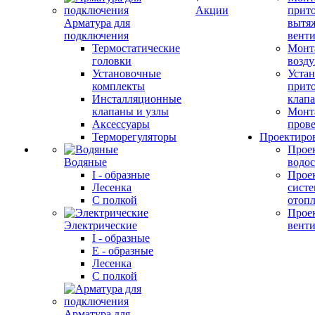
Акции
прит
Арматура для
вытя
подключения
вент
Термостатические
Монт
головки
возду
Установочные
Устан
комплекты
прит
Инсталляционные
клап
клапаны и узлы
Монт
Аксессуары
прове
Терморегуляторы
Проектиро
Прое
Водяные
водо
I - образные
Прое
Лесенка
сист
С полкой
отоп
Прое
Электрические
вент
I - образные
E - образные
Лесенка
С полкой
Арматура для