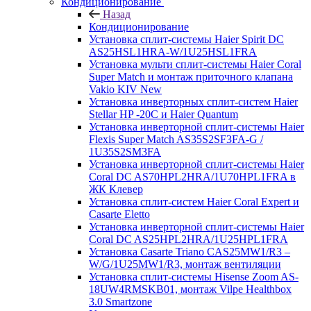
Кондиционирование
Назад
Кондиционирование
Установка сплит-системы Haier Spirit DC
AS25HSL1HRA-W/1U25HSL1FRA
Установка мульти сплит-системы Haier Coral
Super Match и монтаж приточного клапана
Vakio KIV New
Установка инверторных сплит-систем Haier
Stellar HP -20С и Haier Quantum
Установка инверторной сплит-системы Haier
Flexis Super Match AS35S2SF3FA-G /
1U35S2SM3FA
Установка инверторной сплит-системы Haier
Coral DC AS70HPL2HRA/1U70HPL1FRA в
ЖК Клевер
Установка сплит-систем Haier Coral Expert и
Casarte Eletto
Установка инверторной сплит-системы Haier
Coral DC AS25HPL2HRA/1U25HPL1FRA
Установка Casarte Triano CAS25MW1/R3 –
W/G/1U25MW1/R3, монтаж вентиляции
Установка сплит-системы Hisense Zoom AS-
18UW4RMSKB01, монтаж Vilpe Healthbox
3.0 Smartzone