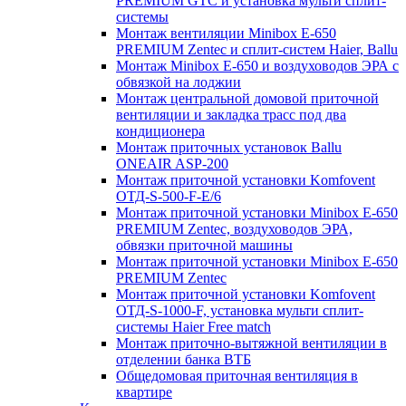
PREMIUM GTC и установка мульти сплит-
системы
Монтаж вентиляции Minibox E-650
PREMIUM Zentec и сплит-систем Haier, Ballu
Монтаж Minibox E-650 и воздуховодов ЭРА с
обвязкой на лоджии
Монтаж центральной домовой приточной
вентиляции и закладка трасс под два
кондиционера
Монтаж приточных установок Ballu
ONEAIR ASP-200
Монтаж приточной установки Komfovent
ОТД-S-500-F-E/6
Монтаж приточной установки Minibox E-650
PREMIUM Zentec, воздуховодов ЭРА,
обвязки приточной машины
Монтаж приточной установки Minibox E-650
PREMIUM Zentec
Монтаж приточной установки Komfovent
ОТД-S-1000-F, установка мульти сплит-
системы Haier Free match
Монтаж приточно-вытяжной вентиляции в
отделении банка ВТБ
Общедомовая приточная вентиляция в
квартире