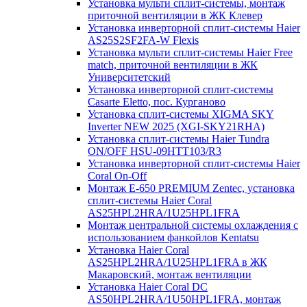
Установка мульти сплит-системы, монтаж
приточной вентиляции в ЖК Клевер
Установка инверторной сплит-системы Haier
AS25S2SF2FA-W Flexis
Установка мульти сплит-системы Haier Free
match, приточной вентиляции в ЖК
Университетский
Установка инверторной сплит-системы
Casarte Eletto, пос. Курганово
Установка сплит-системы XIGMA SKY
Inverter NEW 2025 (XGI-SKY21RHA)
Установка сплит-системы Haier Tundra
ON/OFF HSU-09HTT103/R3
Установка инверторной сплит-системы Haier
Coral On-Off
Монтаж E-650 PREMIUM Zentec, установка
сплит-системы Haier Coral
AS25HPL2HRA/1U25HPL1FRA
Монтаж центральной системы охлаждения с
использованием фанкойлов Kentatsu
Установка Haier Coral
AS25HPL2HRA/1U25HPL1FRA в ЖК
Макаровский, монтаж вентиляции
Установка Haier Coral DC
AS50HPL2HRA/1U50HPL1FRA, монтаж