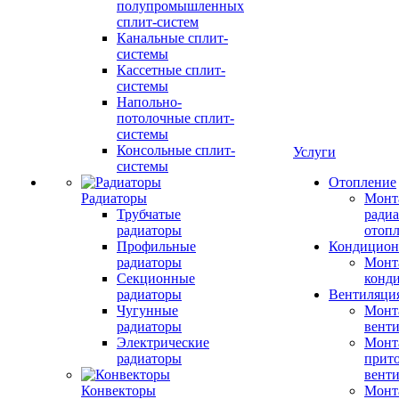
полупромышленных
сплит-систем
Канальные сплит-
системы
Кассетные сплит-
системы
Напольно-
потолочные сплит-
системы
Консольные сплит-
Услуги
системы
Отопление
Радиаторы
Монт
Трубчатые
радиа
радиаторы
отоп
Профильные
Кондицион
радиаторы
Монт
Секционные
конд
радиаторы
Вентиляци
Чугунные
Монт
радиаторы
вент
Электрические
Монт
радиаторы
прит
вент
Конвекторы
Монт