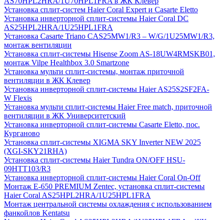
AS70HPL2HRA/1U70HPL1FRA в ЖК Клевер
Установка сплит-систем Haier Coral Expert и Casarte Eletto
Установка инверторной сплит-системы Haier Coral DC
AS25HPL2HRA/1U25HPL1FRA
Установка Casarte Triano CAS25MW1/R3 – W/G/1U25MW1/R3,
монтаж вентиляции
Установка сплит-системы Hisense Zoom AS-18UW4RMSKB01,
монтаж Vilpe Healthbox 3.0 Smartzone
Установка мульти сплит-системы, монтаж приточной
вентиляции в ЖК Клевер
Установка инверторной сплит-системы Haier AS25S2SF2FA-
W Flexis
Установка мульти сплит-системы Haier Free match, приточной
вентиляции в ЖК Университетский
Установка инверторной сплит-системы Casarte Eletto, пос.
Курганово
Установка сплит-системы XIGMA SKY Inverter NEW 2025
(XGI-SKY21RHA)
Установка сплит-системы Haier Tundra ON/OFF HSU-
09HTT103/R3
Установка инверторной сплит-системы Haier Coral On-Off
Монтаж E-650 PREMIUM Zentec, установка сплит-системы
Haier Coral AS25HPL2HRA/1U25HPL1FRA
Монтаж центральной системы охлаждения с использованием
фанкойлов Kentatsu