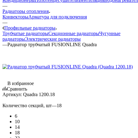
Кондиционеры
Полотенцесушители
Вентиляция
Водонагревате
—
Радиаторы отопления
Конвекторы
Арматура для подключения
—
Профильные радиаторы
Трубчатые радиаторы
Секционные радиаторы
Чугунные
радиаторы
Электрические радиаторы
—
Радиатор трубчатый FUSIONLINE Quadra
В избранное
Сравнить
Артикул:
Quadra 1200.18
Количество секций, шт
—
18
6
10
14
18