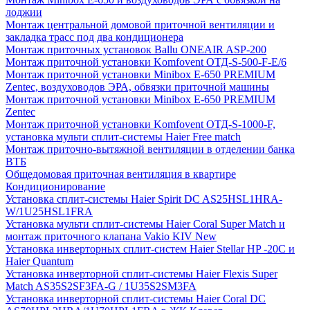
лоджии
Монтаж центральной домовой приточной вентиляции и
закладка трасс под два кондиционера
Монтаж приточных установок Ballu ONEAIR ASP-200
Монтаж приточной установки Komfovent ОТД-S-500-F-E/6
Монтаж приточной установки Minibox E-650 PREMIUM
Zentec, воздуховодов ЭРА, обвязки приточной машины
Монтаж приточной установки Minibox E-650 PREMIUM
Zentec
Монтаж приточной установки Komfovent ОТД-S-1000-F,
установка мульти сплит-системы Haier Free match
Монтаж приточно-вытяжной вентиляции в отделении банка
ВТБ
Общедомовая приточная вентиляция в квартире
Кондиционирование
Установка сплит-системы Haier Spirit DC AS25HSL1HRA-
W/1U25HSL1FRA
Установка мульти сплит-системы Haier Coral Super Match и
монтаж приточного клапана Vakio KIV New
Установка инверторных сплит-систем Haier Stellar HP -20С и
Haier Quantum
Установка инверторной сплит-системы Haier Flexis Super
Match AS35S2SF3FA-G / 1U35S2SM3FA
Установка инверторной сплит-системы Haier Coral DC