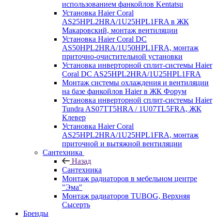
использованием фанкойлов Kentatsu
Установка Haier Coral
AS25HPL2HRA/1U25HPL1FRA в ЖК
Макаровский, монтаж вентиляции
Установка Haier Coral DC
AS50HPL2HRA/1U50HPL1FRA, монтаж
приточно-очистительной установки
Установка инверторной сплит-системы Haier
Coral DC AS25HPL2HRA/1U25HPL1FRA
Монтаж системы охлаждения и вентиляции
на базе фанкойлов Haier в ЖК Форум
Установка инверторной сплит-системы Haier
Tundra AS07TT5HRA / 1U07TL5FRA, ЖК
Клевер
Установка Haier Coral
AS25HPL2HRA/1U25HPL1FRA, монтаж
приточной и вытяжной вентиляции
Сантехника
Назад
Сантехника
Монтаж радиаторов в мебельном центре
"Эма"
Монтаж радиаторов TUBOG, Верхняя
Сысерть
Бренды