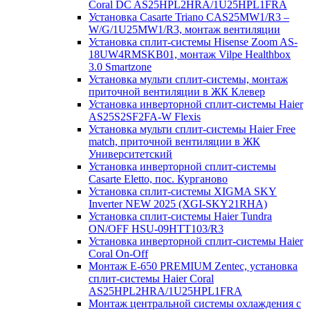
Coral DC AS25HPL2HRA/1U25HPL1FRA
Установка Casarte Triano CAS25MW1/R3 –
W/G/1U25MW1/R3, монтаж вентиляции
Установка сплит-системы Hisense Zoom AS-
18UW4RMSKB01, монтаж Vilpe Healthbox
3.0 Smartzone
Установка мульти сплит-системы, монтаж
приточной вентиляции в ЖК Клевер
Установка инверторной сплит-системы Haier
AS25S2SF2FA-W Flexis
Установка мульти сплит-системы Haier Free
match, приточной вентиляции в ЖК
Университетский
Установка инверторной сплит-системы
Casarte Eletto, пос. Курганово
Установка сплит-системы XIGMA SKY
Inverter NEW 2025 (XGI-SKY21RHA)
Установка сплит-системы Haier Tundra
ON/OFF HSU-09HTT103/R3
Установка инверторной сплит-системы Haier
Coral On-Off
Монтаж E-650 PREMIUM Zentec, установка
сплит-системы Haier Coral
AS25HPL2HRA/1U25HPL1FRA
Монтаж центральной системы охлаждения с