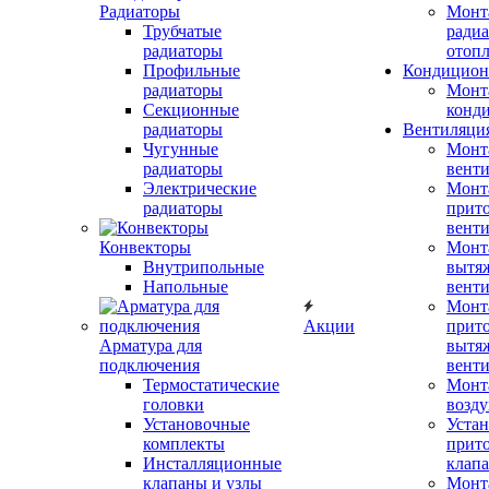
Радиаторы
Монт
Трубчатые
радиа
радиаторы
отоп
Профильные
Кондицион
радиаторы
Монт
Секционные
конд
радиаторы
Вентиляци
Чугунные
Монт
радиаторы
вент
Электрические
Монт
радиаторы
прит
вент
Конвекторы
Монт
Внутрипольные
вытя
Напольные
вент
Монт
Акции
прит
Арматура для
вытя
подключения
вент
Термостатические
Монт
головки
возду
Установочные
Устан
комплекты
прит
Инсталляционные
клап
клапаны и узлы
Монт