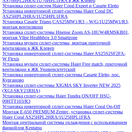
AS70HPL2HRA/1U70HPL1FRA в ЖК Клевер
Установка сплит-систем Haier Coral Expert и Casarte Eletto
Установка инверторной сплит-системы Haier Coral DC
AS25HPL2HRA/1U25HPL1FRA
Установка Casarte Triano CAS25MW1/R3 – W/G/1U25MW1/R3,
монтаж вентиляции
Установка сплит-системы Hisense Zoom AS-18UW4RMSKB01,
монтаж Vilpe Healthbox 3.0 Smartzone
Установка мульти сплит-системы, монтаж приточной
вентиляции в ЖК Клевер
Установка инверторной сплит-системы Haier AS25S2SF2FA-
W Flexis
Установка мульти сплит-системы Haier Free match, приточной
вентиляции в ЖК Университетский
Установка инверторной сплит-системы Casarte Eletto, пос.
Курганово
Установка сплит-системы XIGMA SKY Inverter NEW 2025
(XGI-SKY21RHA)
Установка сплит-системы Haier Tundra ON/OFF HSU-
09HTT103/R3
Установка инверторной сплит-системы Haier Coral On-Off
Монтаж E-650 PREMIUM Zentec, установка сплит-системы
Haier Coral AS25HPL2HRA/1U25HPL1FRA
Монтаж центральной системы охлаждения с использованием
фанкойлов Kentatsu