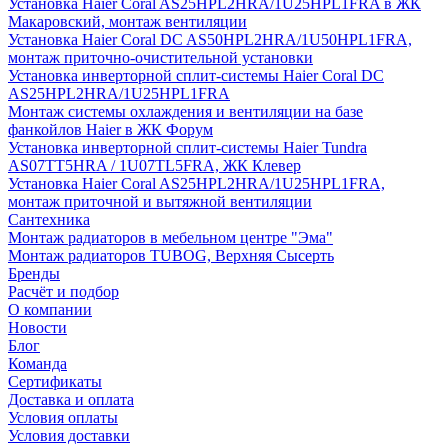
Установка Haier Coral AS25HPL2HRA/1U25HPL1FRA в ЖК
Макаровский, монтаж вентиляции
Установка Haier Coral DC AS50HPL2HRA/1U50HPL1FRA,
монтаж приточно-очистительной установки
Установка инверторной сплит-системы Haier Coral DC
AS25HPL2HRA/1U25HPL1FRA
Монтаж системы охлаждения и вентиляции на базе
фанкойлов Haier в ЖК Форум
Установка инверторной сплит-системы Haier Tundra
AS07TT5HRA / 1U07TL5FRA, ЖК Клевер
Установка Haier Coral AS25HPL2HRA/1U25HPL1FRA,
монтаж приточной и вытяжной вентиляции
Сантехника
Монтаж радиаторов в мебельном центре "Эма"
Монтаж радиаторов TUBOG, Верхняя Сысерть
Бренды
Расчёт и подбор
О компании
Новости
Блог
Команда
Сертификаты
Доставка и оплата
Условия оплаты
Условия доставки