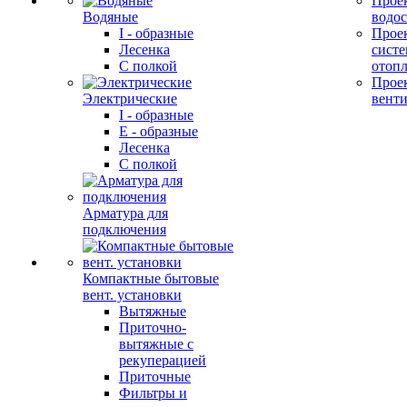
Прое
Водяные
водо
I - образные
Прое
Лесенка
сист
С полкой
отоп
Прое
Электрические
вент
I - образные
E - образные
Лесенка
С полкой
Арматура для
подключения
Компактные бытовые
вент. установки
Вытяжные
Приточно-
вытяжные с
рекуперацией
Приточные
Фильтры и