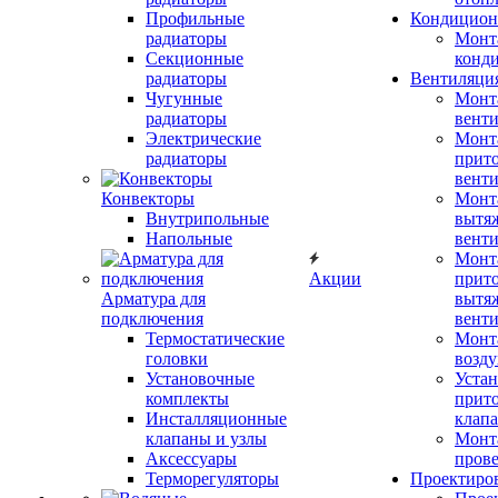
Профильные
Кондицион
радиаторы
Монт
Секционные
конд
радиаторы
Вентиляци
Чугунные
Монт
радиаторы
вент
Электрические
Монт
радиаторы
прит
вент
Конвекторы
Монт
Внутрипольные
вытя
Напольные
вент
Монт
Акции
прит
Арматура для
вытя
подключения
вент
Термостатические
Монт
головки
возду
Установочные
Устан
комплекты
прит
Инсталляционные
клап
клапаны и узлы
Монт
Аксессуары
прове
Терморегуляторы
Проектиро