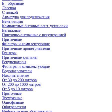
E - образные
Лесенка
С полкой
Арматура для подключения
Вентиляция
Компактные бытовые вент. установки
Вытяжные
Приточно-вытяжные с рекуперацией
Приточные
Фильтры и комплектующие
Приточные проветриватели
Бризеры
Приточные клапаны
Рекуператоры
Фильтры и комплектующие
Водонагреватели
Накопительные
От 30 до 200 литров
От 200 до 1000 литров
От 5 до 10 литров
Проточные
Трехфазные
Однофазные
Обогреватели
Инфракрасные обогреватели