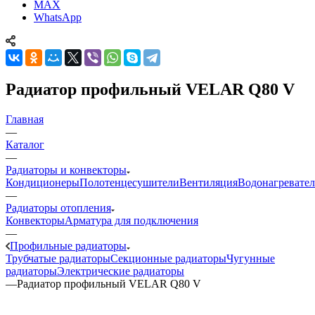
MAX
WhatsApp
Радиатор профильный VELAR Q80 V
Главная
—
Каталог
—
Радиаторы и конвекторы
Кондиционеры
Полотенцесушители
Вентиляция
Водонагревате
—
Радиаторы отопления
Конвекторы
Арматура для подключения
—
Профильные радиаторы
Трубчатые радиаторы
Секционные радиаторы
Чугунные
радиаторы
Электрические радиаторы
—
Радиатор профильный VELAR Q80 V