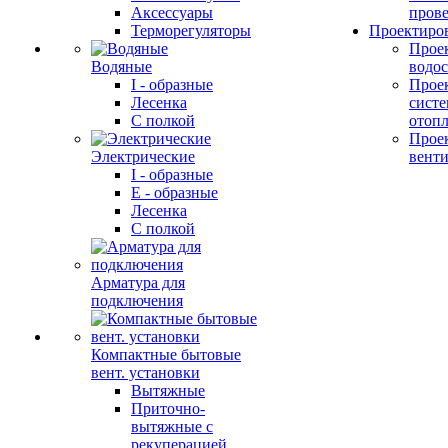
Аксессуары
прове
Терморегуляторы
Проектиро
Прое
Водяные
водо
I - образные
Прое
Лесенка
сист
С полкой
отоп
Прое
Электрические
вент
I - образные
E - образные
Лесенка
С полкой
Арматура для
подключения
Компактные бытовые
вент. установки
Вытяжные
Приточно-
вытяжные с
рекуперацией