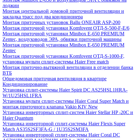
лоджии
Монтаж центральной домовой приточной вентиляции и
закладка трасс под два кондиционера
Монтаж приточных установок Ballu ONEAIR ASP-200
Монтаж приточной установки Komfovent ОТД-S-500-F-E/6
Монтаж приточной установки Minibox E-650 PREMIUM
Zentec, воздуховодов ЭРА, обвязки приточной машины
Монтаж приточной установки Minibox E-650 PREMIUM
Zentec
Монтаж приточной установки Komfovent ОТД-S-1000-F,
установка мульти сплит-системы Haier Free match
Монтаж приточно-вытяжной вентиляции в отделении банка
ВТБ
Общедомовая приточная вентиляция в квартире
Кондиционирование
Установка сплит-системы Haier Spirit DC AS25HSL1HRA-
W/1U25HSL1FRA
Установка мульти сплит-системы Haier Coral Super Match и
монтаж приточного клапана Vakio KIV New
Установка инверторных сплит-систем Haier Stellar HP -20С и
Haier Quantum
Установка инверторной сплит-системы Haier Flexis Super
Match AS35S2SF3FA-G / 1U35S2SM3FA
Установка инверторной сплит-системы Haier Coral DC