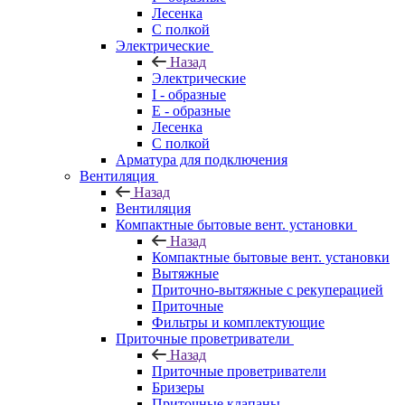
Лесенка
С полкой
Электрические
Назад
Электрические
I - образные
E - образные
Лесенка
С полкой
Арматура для подключения
Вентиляция
Назад
Вентиляция
Компактные бытовые вент. установки
Назад
Компактные бытовые вент. установки
Вытяжные
Приточно-вытяжные с рекуперацией
Приточные
Фильтры и комплектующие
Приточные проветриватели
Назад
Приточные проветриватели
Бризеры
Приточные клапаны