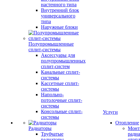
настенного типа
Внутренний блок
универсального
типа
Наружные блоки
Полупромышленные
сплит-системы
Аксессуары для
полупромышленных
сплит-систем
Канальные сплит-
системы
Кассетные сплит-
системы
Напольно-
потолочные сплит-
системы
Консольные сплит-
Услуги
системы
Отопление
Радиаторы
Монт
Трубчатые
радиа
радиаторы
отоп