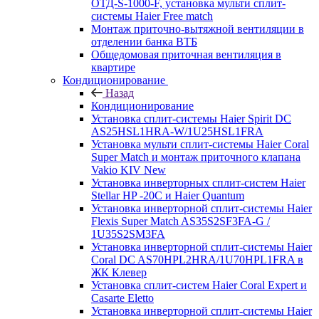
ОТД-S-1000-F, установка мульти сплит-
системы Haier Free match
Монтаж приточно-вытяжной вентиляции в
отделении банка ВТБ
Общедомовая приточная вентиляция в
квартире
Кондиционирование
Назад
Кондиционирование
Установка сплит-системы Haier Spirit DC
AS25HSL1HRA-W/1U25HSL1FRA
Установка мульти сплит-системы Haier Coral
Super Match и монтаж приточного клапана
Vakio KIV New
Установка инверторных сплит-систем Haier
Stellar HP -20С и Haier Quantum
Установка инверторной сплит-системы Haier
Flexis Super Match AS35S2SF3FA-G /
1U35S2SM3FA
Установка инверторной сплит-системы Haier
Coral DC AS70HPL2HRA/1U70HPL1FRA в
ЖК Клевер
Установка сплит-систем Haier Coral Expert и
Casarte Eletto
Установка инверторной сплит-системы Haier