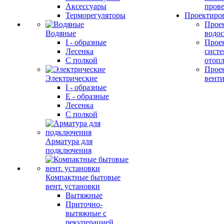
Аксессуары
прове
Терморегуляторы
Проектиро
Прое
Водяные
водо
I - образные
Прое
Лесенка
сист
С полкой
отоп
Прое
Электрические
вент
I - образные
E - образные
Лесенка
С полкой
Арматура для
подключения
Компактные бытовые
вент. установки
Вытяжные
Приточно-
вытяжные с
рекуперацией