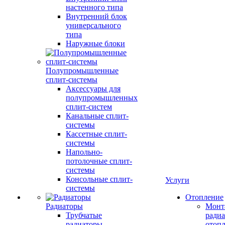
настенного типа
Внутренний блок
универсального
типа
Наружные блоки
Полупромышленные
сплит-системы
Аксессуары для
полупромышленных
сплит-систем
Канальные сплит-
системы
Кассетные сплит-
системы
Напольно-
потолочные сплит-
системы
Консольные сплит-
Услуги
системы
Отопление
Радиаторы
Монт
Трубчатые
радиа
радиаторы
отоп