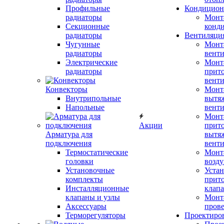
Профильные
Кондицион
радиаторы
Монт
Секционные
конд
радиаторы
Вентиляци
Чугунные
Монт
радиаторы
вент
Электрические
Монт
радиаторы
прит
вент
Конвекторы
Монт
Внутрипольные
вытя
Напольные
вент
Монт
Акции
прит
Арматура для
вытя
подключения
вент
Термостатические
Монт
головки
возду
Установочные
Устан
комплекты
прит
Инсталляционные
клап
клапаны и узлы
Монт
Аксессуары
прове
Терморегуляторы
Проектиро