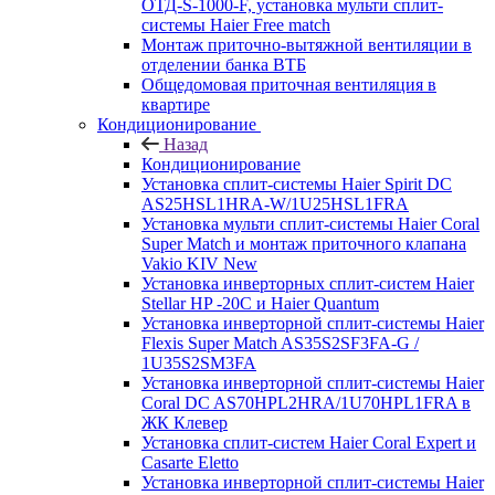
ОТД-S-1000-F, установка мульти сплит-
системы Haier Free match
Монтаж приточно-вытяжной вентиляции в
отделении банка ВТБ
Общедомовая приточная вентиляция в
квартире
Кондиционирование
Назад
Кондиционирование
Установка сплит-системы Haier Spirit DC
AS25HSL1HRA-W/1U25HSL1FRA
Установка мульти сплит-системы Haier Coral
Super Match и монтаж приточного клапана
Vakio KIV New
Установка инверторных сплит-систем Haier
Stellar HP -20С и Haier Quantum
Установка инверторной сплит-системы Haier
Flexis Super Match AS35S2SF3FA-G /
1U35S2SM3FA
Установка инверторной сплит-системы Haier
Coral DC AS70HPL2HRA/1U70HPL1FRA в
ЖК Клевер
Установка сплит-систем Haier Coral Expert и
Casarte Eletto
Установка инверторной сплит-системы Haier