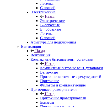
Лесенка
С полкой
Электрические
Назад
Электрические
I - образные
E - образные
Лесенка
С полкой
Арматура для подключения
Вентиляция
Назад
Вентиляция
Компактные бытовые вент. установки
Назад
Компактные бытовые вент. установки
Вытяжные
Приточно-вытяжные с рекуперацией
Приточные
Фильтры и комплектующие
Приточные проветриватели
Назад
Приточные проветриватели
Бризеры
Приточные клапаны