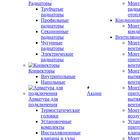
Радиаторы
Монт
Трубчатые
радиа
радиаторы
отоп
Профильные
Кондицион
радиаторы
Монт
Секционные
конд
радиаторы
Вентиляци
Чугунные
Монт
радиаторы
вент
Электрические
Монт
радиаторы
прит
вент
Конвекторы
Монт
Внутрипольные
вытя
Напольные
вент
Монт
Акции
прит
Арматура для
вытя
подключения
вент
Термостатические
Монт
головки
возду
Установочные
Устан
комплекты
прит
Инсталляционные
клап
клапаны и узлы
Монт