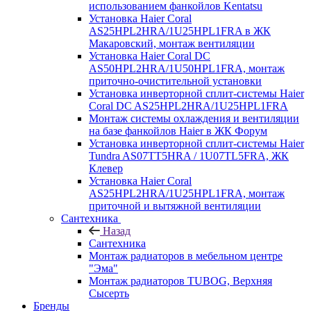
использованием фанкойлов Kentatsu
Установка Haier Coral
AS25HPL2HRA/1U25HPL1FRA в ЖК
Макаровский, монтаж вентиляции
Установка Haier Coral DC
AS50HPL2HRA/1U50HPL1FRA, монтаж
приточно-очистительной установки
Установка инверторной сплит-системы Haier
Coral DC AS25HPL2HRA/1U25HPL1FRA
Монтаж системы охлаждения и вентиляции
на базе фанкойлов Haier в ЖК Форум
Установка инверторной сплит-системы Haier
Tundra AS07TT5HRA / 1U07TL5FRA, ЖК
Клевер
Установка Haier Coral
AS25HPL2HRA/1U25HPL1FRA, монтаж
приточной и вытяжной вентиляции
Сантехника
Назад
Сантехника
Монтаж радиаторов в мебельном центре
"Эма"
Монтаж радиаторов TUBOG, Верхняя
Сысерть
Бренды