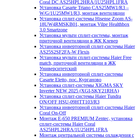
Coral DC AS25HPL2HRA/1U25HPL1FRA
Установка Casarte Triano CAS25MW1/R3 –
W/G/1U25MW1/R3, монтаж вентиляции
Установка сплит-системы Hisense Zoom AS-
18UW4RMSKB01, монтаж Vilpe Healthbox
3.0 Smartzone
Установка мульти сплит-системы, монтаж
приточной вентиляции в ЖК Клевер
Установка инверторной сплит-системы Haier
AS25S2SF2FA-W Flexis
Установка мульти сплит-системы Haier Free
match, приточной вентиляции в ЖК
Университетский
Установка инверторной сплит-системы
Casarte Eletto, пос. Курганово
Установка сплит-системы XIGMA SKY
Inverter NEW 2025 (XGI-SKY21RHA)
Установка сплит-системы Haier Tundra
ON/OFF HSU-09HTT103/R3
Установка инверторной сплит-системы Haier
Coral On-Off
Монтаж E-650 PREMIUM Zentec, установка
сплит-системы Haier Coral
AS25HPL2HRA/1U25HPL1FRA
Монтаж центральной системы охлаждения с