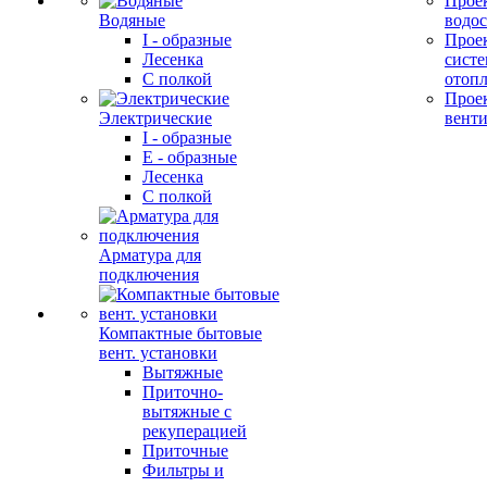
Прое
Водяные
водо
I - образные
Прое
Лесенка
сист
С полкой
отоп
Прое
Электрические
вент
I - образные
E - образные
Лесенка
С полкой
Арматура для
подключения
Компактные бытовые
вент. установки
Вытяжные
Приточно-
вытяжные с
рекуперацией
Приточные
Фильтры и