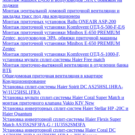
лоджии
Монтаж центральной домовой приточной вентиляции и
закладка трасс под два кондиционера
Монтаж приточных установок Ballu ONEAIR ASP-200
Монтаж приточной установки Komfovent ОТД-S-500-F-E/6
Монтаж приточной установки Minibox E-650 PREMIUM
Zentec, воздуховодов ЭРА, обвязки приточной машины
Монтаж приточной установки Minibox E-650 PREMIUM
Zentec
Монтаж приточной установки Komfovent ОТД-S-1000-F,
установка мульти сплит-системы Haier Free match
Монтаж приточно-вытяжной вентиляции в отделении банка
ВТБ
Общедомовая приточная вентиляция в квартире
Кондиционирование
Установка сплит-системы Haier Spirit DC AS25HSL1HRA-
W/1U25HSL1FRA
Установка мульти сплит-системы Haier Coral Super Match и
монтаж приточного клапана Vakio KIV New
Установка инверторных сплит-систем Haier Stellar HP -20С и
Haier Quantum
Установка инверторной сплит-системы Haier Flexis Super
Match AS35S2SF3FA-G / 1U35S2SM3FA
Установка инверторной сплит-системы Haier Coral DC