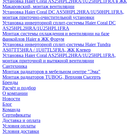
Установка Haier Coral AS25HPL2HRA/1U25HPL1FRA в ЖК
Макаровский, монтаж вентиляции
Установка Haier Coral DC AS50HPL2HRA/1U50HPL1FRA,
монтаж приточно-очистительной установки
Установка инверторной сплит-системы Haier Coral DC
AS25HPL2HRA/1U25HPL1FRA
Монтаж системы охлаждения и вентиляции на базе
фанкойлов Haier в ЖК Форум
Установка инверторной сплит-системы Haier Tundra
AS07TT5HRA / 1U07TL5FRA, ЖК Клевер
Установка Haier Coral AS25HPL2HRA/1U25HPL1FRA,
монтаж приточной и вытяжной вентиляции
Сантехника
Монтаж радиаторов в мебельном центре "Эма"
Монтаж радиаторов TUBOG, Верхняя Сысерть
Бренды
Расчёт и подбор
О компании
Новости
Блог
Команда
Сертификаты
Доставка и оплата
Условия оплаты
Условия доставки