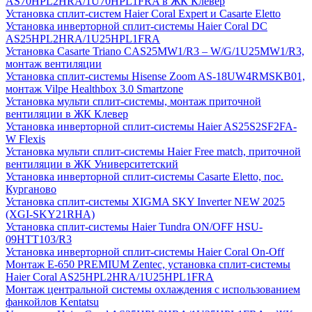
AS70HPL2HRA/1U70HPL1FRA в ЖК Клевер
Установка сплит-систем Haier Coral Expert и Casarte Eletto
Установка инверторной сплит-системы Haier Coral DC
AS25HPL2HRA/1U25HPL1FRA
Установка Casarte Triano CAS25MW1/R3 – W/G/1U25MW1/R3,
монтаж вентиляции
Установка сплит-системы Hisense Zoom AS-18UW4RMSKB01,
монтаж Vilpe Healthbox 3.0 Smartzone
Установка мульти сплит-системы, монтаж приточной
вентиляции в ЖК Клевер
Установка инверторной сплит-системы Haier AS25S2SF2FA-
W Flexis
Установка мульти сплит-системы Haier Free match, приточной
вентиляции в ЖК Университетский
Установка инверторной сплит-системы Casarte Eletto, пос.
Курганово
Установка сплит-системы XIGMA SKY Inverter NEW 2025
(XGI-SKY21RHA)
Установка сплит-системы Haier Tundra ON/OFF HSU-
09HTT103/R3
Установка инверторной сплит-системы Haier Coral On-Off
Монтаж E-650 PREMIUM Zentec, установка сплит-системы
Haier Coral AS25HPL2HRA/1U25HPL1FRA
Монтаж центральной системы охлаждения с использованием
фанкойлов Kentatsu