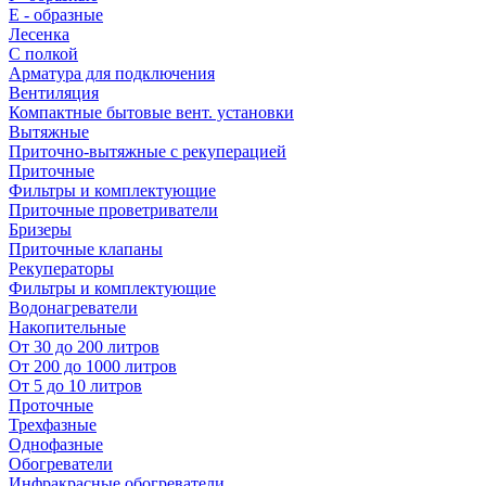
E - образные
Лесенка
С полкой
Арматура для подключения
Вентиляция
Компактные бытовые вент. установки
Вытяжные
Приточно-вытяжные с рекуперацией
Приточные
Фильтры и комплектующие
Приточные проветриватели
Бризеры
Приточные клапаны
Рекуператоры
Фильтры и комплектующие
Водонагреватели
Накопительные
От 30 до 200 литров
От 200 до 1000 литров
От 5 до 10 литров
Проточные
Трехфазные
Однофазные
Обогреватели
Инфракрасные обогреватели