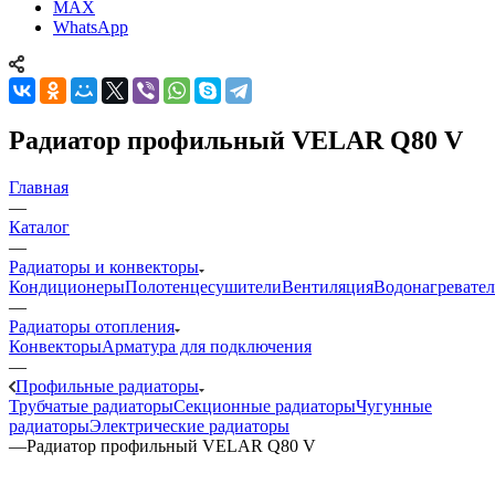
MAX
WhatsApp
Радиатор профильный VELAR Q80 V
Главная
—
Каталог
—
Радиаторы и конвекторы
Кондиционеры
Полотенцесушители
Вентиляция
Водонагревате
—
Радиаторы отопления
Конвекторы
Арматура для подключения
—
Профильные радиаторы
Трубчатые радиаторы
Секционные радиаторы
Чугунные
радиаторы
Электрические радиаторы
—
Радиатор профильный VELAR Q80 V