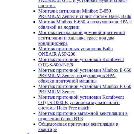
PREMIUM GTC и установка мульти сплит-
системы
Монтаж вентиляции Minibox E-650
PREMIUM Zentec и сплит-систем Haier, Ballu
Монтаж Minibox E-650 и воздуховодов ЭРА с
обвязкой на лоджии
Монтаж центральной домовой приточной
вентиляции и закладка трасс под два
кондиционера
Монтаж приточных установок Ballu
ONEAIR ASP-200
Монтаж приточной установки Komfovent
ОТД-S-500-F-E/6
Монтаж приточной установки Minibox E-650
PREMIUM Zentec, воздуховодов ЭРА,
обвязки приточной машины
Монтаж приточной установки Minibox E-650
PREMIUM Zentec
Монтаж приточной установки Komfovent
ОТД-S-1000-F, установка мульти сплит-
системы Haier Free match
Монтаж приточно-вытяжной вентиляции в
отделении банка ВТБ
Общедомовая приточная вентиляция в
квартире