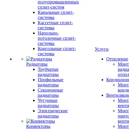
полупромышленных
сплит-систем
Канальные сплит-
системы
Кассетные сплит-
системы
Напольно-
потолочные сплит-
системы
Консольные сплит-
Услуги
системы
Отопление
Радиаторы
Монт
Трубчатые
радиа
радиаторы
отоп
Профильные
Кондицион
радиаторы
Монт
Секционные
конд
радиаторы
Вентиляци
Чугунные
Монт
радиаторы
вент
Электрические
Монт
радиаторы
прит
вент
Конвекторы
Монт