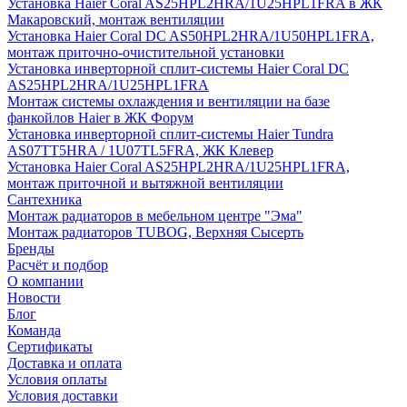
Установка Haier Coral AS25HPL2HRA/1U25HPL1FRA в ЖК
Макаровский, монтаж вентиляции
Установка Haier Coral DC AS50HPL2HRA/1U50HPL1FRA,
монтаж приточно-очистительной установки
Установка инверторной сплит-системы Haier Coral DC
AS25HPL2HRA/1U25HPL1FRA
Монтаж системы охлаждения и вентиляции на базе
фанкойлов Haier в ЖК Форум
Установка инверторной сплит-системы Haier Tundra
AS07TT5HRA / 1U07TL5FRA, ЖК Клевер
Установка Haier Coral AS25HPL2HRA/1U25HPL1FRA,
монтаж приточной и вытяжной вентиляции
Сантехника
Монтаж радиаторов в мебельном центре "Эма"
Монтаж радиаторов TUBOG, Верхняя Сысерть
Бренды
Расчёт и подбор
О компании
Новости
Блог
Команда
Сертификаты
Доставка и оплата
Условия оплаты
Условия доставки