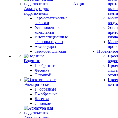
Акции
прит
Арматура для
вытя
подключения
вент
Термостатические
Монт
головки
возду
Установочные
Устан
комплекты
прит
Инсталляционные
клап
клапаны и узлы
Монт
Аксессуары
прове
Терморегуляторы
Проектиро
Прое
Водяные
водо
I - образные
Прое
Лесенка
сист
С полкой
отоп
Прое
Электрические
вент
I - образные
E - образные
Лесенка
С полкой
Арматура для