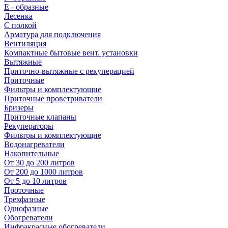
E - образные
Лесенка
С полкой
Арматура для подключения
Вентиляция
Компактные бытовые вент. установки
Вытяжные
Приточно-вытяжные с рекуперацией
Приточные
Фильтры и комплектующие
Приточные проветриватели
Бризеры
Приточные клапаны
Рекуператоры
Фильтры и комплектующие
Водонагреватели
Накопительные
От 30 до 200 литров
От 200 до 1000 литров
От 5 до 10 литров
Проточные
Трехфазные
Однофазные
Обогреватели
Инфракрасные обогреватели