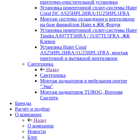
приточно-очистительной установки
Установка инверторной сплит-системы Haier
Coral DC AS25HPL2HRA/1U25HPL1FRA
Монтаж системы охлаждения и вентиляции
на базе фанкойлов Haier в ЖК Форум
Установка инверторной сплит-системы Haier
Tundra AS07TT5HRA / 1U07TL5FRA, ЖК
Клевер
Установка Haier Coral
AS25HPL2HRA/1U25HPL1FRA, монтаж
приточной и вытяжной вентиляции
Сантехника
Назад
Сантехника
Монтаж радиаторов в мебельном центре
"Эма"
Монтаж радиаторов TUBOG, Верхняя
Сысерть
Бренды
Расчёт и подбор
О компании
Назад
О компании
Новости
Блог