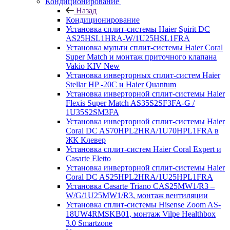
Кондиционирование
Назад
Кондиционирование
Установка сплит-системы Haier Spirit DC
AS25HSL1HRA-W/1U25HSL1FRA
Установка мульти сплит-системы Haier Coral
Super Match и монтаж приточного клапана
Vakio KIV New
Установка инверторных сплит-систем Haier
Stellar HP -20С и Haier Quantum
Установка инверторной сплит-системы Haier
Flexis Super Match AS35S2SF3FA-G /
1U35S2SM3FA
Установка инверторной сплит-системы Haier
Coral DC AS70HPL2HRA/1U70HPL1FRA в
ЖК Клевер
Установка сплит-систем Haier Coral Expert и
Casarte Eletto
Установка инверторной сплит-системы Haier
Coral DC AS25HPL2HRA/1U25HPL1FRA
Установка Casarte Triano CAS25MW1/R3 –
W/G/1U25MW1/R3, монтаж вентиляции
Установка сплит-системы Hisense Zoom AS-
18UW4RMSKB01, монтаж Vilpe Healthbox
3.0 Smartzone