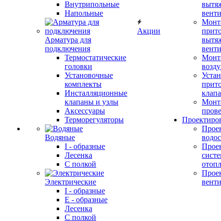
Внутрипольные
вытя
Напольные
вент
Монт
Акции
прит
Арматура для
вытя
подключения
вент
Термостатические
Монт
головки
возду
Установочные
Устан
комплекты
прит
Инсталляционные
клап
клапаны и узлы
Монт
Аксессуары
прове
Терморегуляторы
Проектиро
Прое
Водяные
водо
I - образные
Прое
Лесенка
сист
С полкой
отоп
Прое
Электрические
вент
I - образные
E - образные
Лесенка
С полкой