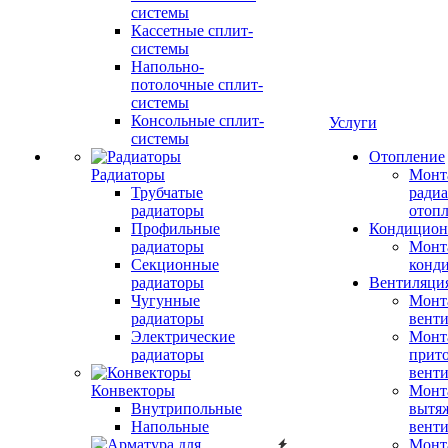
системы
Кассетные сплит-
системы
Напольно-
потолочные сплит-
системы
Консольные сплит-
Услуги
системы
Отопление
Радиаторы
Монт
Трубчатые
радиа
радиаторы
отоп
Профильные
Кондицион
радиаторы
Монт
Секционные
конд
радиаторы
Вентиляци
Чугунные
Монт
радиаторы
вент
Электрические
Монт
радиаторы
прит
вент
Конвекторы
Монт
Внутрипольные
вытя
Напольные
вент
Монт