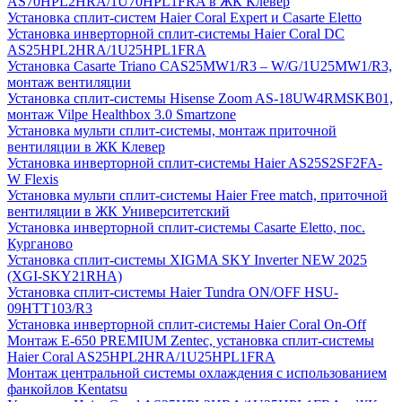
AS70HPL2HRA/1U70HPL1FRA в ЖК Клевер
Установка сплит-систем Haier Coral Expert и Casarte Eletto
Установка инверторной сплит-системы Haier Coral DC
AS25HPL2HRA/1U25HPL1FRA
Установка Casarte Triano CAS25MW1/R3 – W/G/1U25MW1/R3,
монтаж вентиляции
Установка сплит-системы Hisense Zoom AS-18UW4RMSKB01,
монтаж Vilpe Healthbox 3.0 Smartzone
Установка мульти сплит-системы, монтаж приточной
вентиляции в ЖК Клевер
Установка инверторной сплит-системы Haier AS25S2SF2FA-
W Flexis
Установка мульти сплит-системы Haier Free match, приточной
вентиляции в ЖК Университетский
Установка инверторной сплит-системы Casarte Eletto, пос.
Курганово
Установка сплит-системы XIGMA SKY Inverter NEW 2025
(XGI-SKY21RHA)
Установка сплит-системы Haier Tundra ON/OFF HSU-
09HTT103/R3
Установка инверторной сплит-системы Haier Coral On-Off
Монтаж E-650 PREMIUM Zentec, установка сплит-системы
Haier Coral AS25HPL2HRA/1U25HPL1FRA
Монтаж центральной системы охлаждения с использованием
фанкойлов Kentatsu