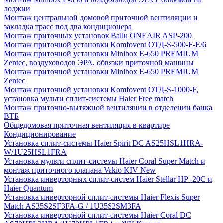
лоджии
Монтаж центральной домовой приточной вентиляции и
закладка трасс под два кондиционера
Монтаж приточных установок Ballu ONEAIR ASP-200
Монтаж приточной установки Komfovent ОТД-S-500-F-E/6
Монтаж приточной установки Minibox E-650 PREMIUM
Zentec, воздуховодов ЭРА, обвязки приточной машины
Монтаж приточной установки Minibox E-650 PREMIUM
Zentec
Монтаж приточной установки Komfovent ОТД-S-1000-F,
установка мульти сплит-системы Haier Free match
Монтаж приточно-вытяжной вентиляции в отделении банка
ВТБ
Общедомовая приточная вентиляция в квартире
Кондиционирование
Установка сплит-системы Haier Spirit DC AS25HSL1HRA-
W/1U25HSL1FRA
Установка мульти сплит-системы Haier Coral Super Match и
монтаж приточного клапана Vakio KIV New
Установка инверторных сплит-систем Haier Stellar HP -20С и
Haier Quantum
Установка инверторной сплит-системы Haier Flexis Super
Match AS35S2SF3FA-G / 1U35S2SM3FA
Установка инверторной сплит-системы Haier Coral DC