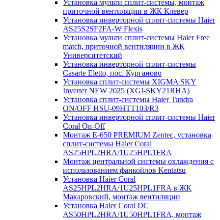
Установка мульти сплит-системы, монтаж
приточной вентиляции в ЖК Клевер
Установка инверторной сплит-системы Haier
AS25S2SF2FA-W Flexis
Установка мульти сплит-системы Haier Free
match, приточной вентиляции в ЖК
Университетский
Установка инверторной сплит-системы
Casarte Eletto, пос. Курганово
Установка сплит-системы XIGMA SKY
Inverter NEW 2025 (XGI-SKY21RHA)
Установка сплит-системы Haier Tundra
ON/OFF HSU-09HTT103/R3
Установка инверторной сплит-системы Haier
Coral On-Off
Монтаж E-650 PREMIUM Zentec, установка
сплит-системы Haier Coral
AS25HPL2HRA/1U25HPL1FRA
Монтаж центральной системы охлаждения с
использованием фанкойлов Kentatsu
Установка Haier Coral
AS25HPL2HRA/1U25HPL1FRA в ЖК
Макаровский, монтаж вентиляции
Установка Haier Coral DC
AS50HPL2HRA/1U50HPL1FRA, монтаж