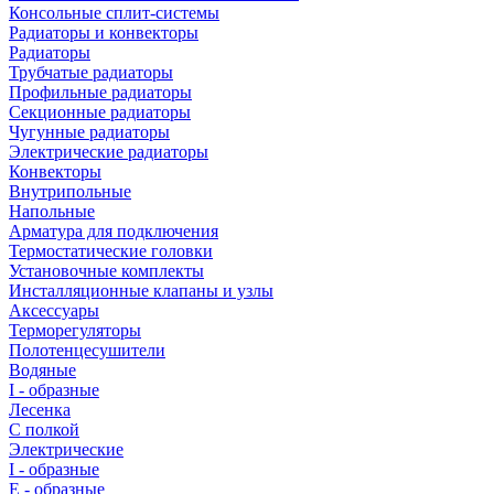
Консольные сплит-системы
Радиаторы и конвекторы
Радиаторы
Трубчатые радиаторы
Профильные радиаторы
Секционные радиаторы
Чугунные радиаторы
Электрические радиаторы
Конвекторы
Внутрипольные
Напольные
Арматура для подключения
Термостатические головки
Установочные комплекты
Инсталляционные клапаны и узлы
Аксессуары
Терморегуляторы
Полотенцесушители
Водяные
I - образные
Лесенка
С полкой
Электрические
I - образные
E - образные