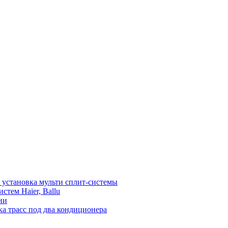
установка мульти сплит-системы
тем Haier, Ballu
ии
а трасс под два кондиционера