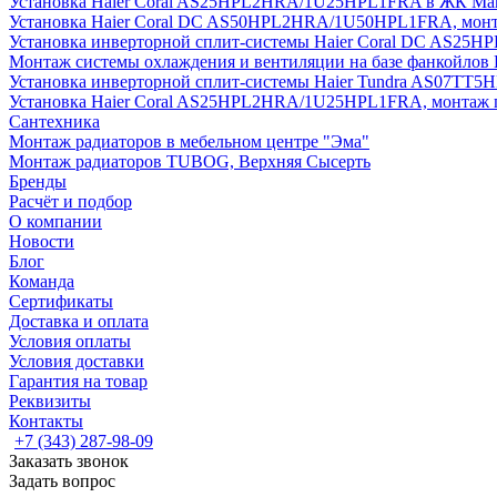
Установка Haier Coral AS25HPL2HRA/1U25HPL1FRA в ЖК Мак
Установка Haier Coral DC AS50HPL2HRA/1U50HPL1FRA, монт
Установка инверторной сплит-системы Haier Coral DC AS2
Монтаж системы охлаждения и вентиляции на базе фанкойлов
Установка инверторной сплит-системы Haier Tundra AS07TT
Установка Haier Coral AS25HPL2HRA/1U25HPL1FRA, монтаж 
Сантехника
Монтаж радиаторов в мебельном центре "Эма"
Монтаж радиаторов TUBOG, Верхняя Сысерть
Бренды
Расчёт и подбор
О компании
Новости
Блог
Команда
Сертификаты
Доставка и оплата
Условия оплаты
Условия доставки
Гарантия на товар
Реквизиты
Контакты
+7 (343) 287-98-09
Заказать звонок
Задать вопрос