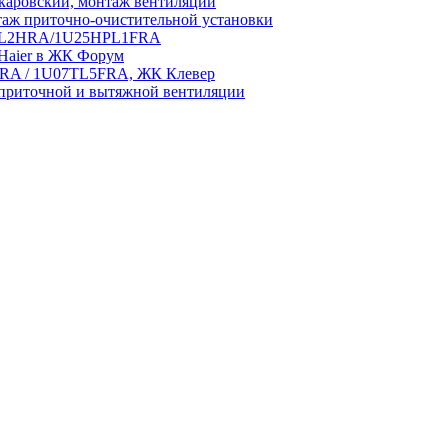
аровский, монтаж вентиляции
аж приточно-очистительной установки
5HPL2HRA/1U25HPL1FRA
 Haier в ЖК Форум
5HRA / 1U07TL5FRA, ЖК Клевер
приточной и вытяжной вентиляции