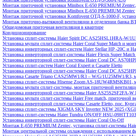
Монтаж приточной установки Minibox E-650 PREMIUM Zentec,
Монтаж приточной установки Minibox E-650 PREMIUM Zentec
Монтаж приточной установки Komfovent ОТД-S-1000-F, установ
Монтаж приточно-вытяжной вентиляции в отделении банка В
Общедомовая приточная вентиляция в квартире
Кондиционирование
Установка сплит-системы Haier Spirit DC AS25HSL1HRA-W/
Установка мульти сплит-системы Haier Coral Super Match и мо
Установка инверторных сплит-систем Haier Stellar HP -20С и H
Установка инверторной сплит-системы Haier Flexis Super Ma
Установка инверторной сплит-системы Haier Coral DC AS7
Установка сплит-систем Haier Coral Expert и Casarte Eletto
Установка инверторной сплит-системы Haier Coral DC AS2
Установка Casarte Triano CAS25MW1/R3 – W/G/1U25MW1/R3, 
Установка сплит-системы Hisense Zoom AS-18UW4RMSKB01, мон
Установка мульти сплит-системы, монтаж приточной вентиляц
Установка инверторной сплит-системы Haier AS25S2SF2FA-W F
Установка мульти сплит-системы Haier Free match, приточной
Установка инверторной сплит-системы Casarte Eletto, пос. Кург
Установка сплит-системы XIGMA SKY Inverter NEW 2025 (X
Установка сплит-системы Haier Tundra ON/OFF HSU-09HTT10
Установка инверторной сплит-системы Haier Coral On-Off
Монтаж E-650 PREMIUM Zentec, установка сплит-системы H
Монтаж центральной системы охлаждения с использованием фа