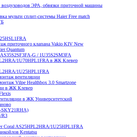
 воздуховодов ЭРА, обвязки приточной машины
ка мульти сплит-системы Haier Free match
ТБ
1U25HSL1FRA
нтаж приточного клапана Vakio KIV New
aier Quantum
tch AS35S2SF3FA-G / 1U35S2SM3FA
0HPL2HRA/1U70HPL1FRA в ЖК Клевер
5HPL2HRA/1U25HPL1FRA
монтаж вентиляции
таж Vilpe Healthbox 3.0 Smartzone
ии в ЖК Клевер
lexis
 вентиляции в ЖК Университетский
аново
GI-SKY21RHA)
3/R3
aier Coral AS25HPL2HRA/1U25HPL1FRA
нкойлов Kentatsu