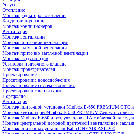
Услуги
Отопление
Монтаж радиаторов отопления
Кондиционирование
Монтаж кондиционеров
Вентиляция
Монтаж вентиляции
Монтаж приточной вентиляции
Монтаж вытяжной вентиляции
Монтаж приточно-вытяжной вентиляции
Монтаж воздуховодов
Установка приточного клапана
Монтаж проветривателей
Проектирование
Проектирование водоснабжения
Проектирование систем отопления
Проектирование вентиляции
Портфолио
Вентиляция
Монтаж приточной установки Minibox E-650 PREMIUM GTC и 
Монтаж вентиляции Minibox E-650 PREMIUM Zentec и сплит-сис
Монтаж Minibox E-650 и воздуховодов ЭРА с обвязкой на лодж
Монтаж центральной домовой приточной вентиляции и закладк
Монтаж приточных установок Ballu ONEAIR ASP-200
Монтаж приточной установки Komfovent ОТД-S-500-F-E/6