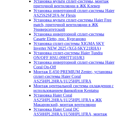
Установка мульти сплит-системы, монтаж
приточной вентиляции в ЖК Клевер
Установка инверторной сплит-системы Haier
AS25S2SF2FA-W Flexis
Установка мульти сплит-системы Haier Free
match, приточной вентиляции в ЖК
Университетский
Установка инверторной сплит-системы
Casarte Eletto, пос. Курганово
Установка сплит-системы XIGMA SKY
Inverter NEW 2025 (XGI-SKY21RHA)
Установка сплит-системы Haier Tundra
ON/OFF HSU-09HTT103/R3
Установка инверторной сплит-системы Haier
Coral On-Off
Монтаж E-650 PREMIUM Zentec, установка
сплит-системы Haier Coral
AS25HPL2HRA/1U25HPL1FRA
Монтаж центральной системы охлаждения с
использованием фанкойлов Kentatsu
Установка Haier Coral
AS25HPL2HRA/1U25HPL1FRA в ЖК
Макаровский, монтаж вентиляции
Установка Haier Coral DC
AS50HPL2HRA/1U50HPL1FRA, монтаж