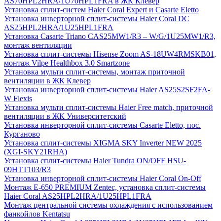
AS70HPL2HRA/1U70HPL1FRA в ЖК Клевер
Установка сплит-систем Haier Coral Expert и Casarte Eletto
Установка инверторной сплит-системы Haier Coral DC
AS25HPL2HRA/1U25HPL1FRA
Установка Casarte Triano CAS25MW1/R3 – W/G/1U25MW1/R3,
монтаж вентиляции
Установка сплит-системы Hisense Zoom AS-18UW4RMSKB01,
монтаж Vilpe Healthbox 3.0 Smartzone
Установка мульти сплит-системы, монтаж приточной
вентиляции в ЖК Клевер
Установка инверторной сплит-системы Haier AS25S2SF2FA-
W Flexis
Установка мульти сплит-системы Haier Free match, приточной
вентиляции в ЖК Университетский
Установка инверторной сплит-системы Casarte Eletto, пос.
Курганово
Установка сплит-системы XIGMA SKY Inverter NEW 2025
(XGI-SKY21RHA)
Установка сплит-системы Haier Tundra ON/OFF HSU-
09HTT103/R3
Установка инверторной сплит-системы Haier Coral On-Off
Монтаж E-650 PREMIUM Zentec, установка сплит-системы
Haier Coral AS25HPL2HRA/1U25HPL1FRA
Монтаж центральной системы охлаждения с использованием
фанкойлов Kentatsu