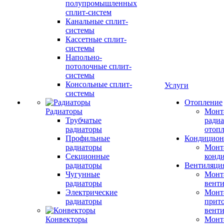
полупромышленных
сплит-систем
Канальные сплит-
системы
Кассетные сплит-
системы
Напольно-
потолочные сплит-
системы
Консольные сплит-
Услуги
системы
Отопление
Радиаторы
Монт
Трубчатые
радиа
радиаторы
отоп
Профильные
Кондицион
радиаторы
Монт
Секционные
конд
радиаторы
Вентиляци
Чугунные
Монт
радиаторы
вент
Электрические
Монт
радиаторы
прит
вент
Конвекторы
Монт