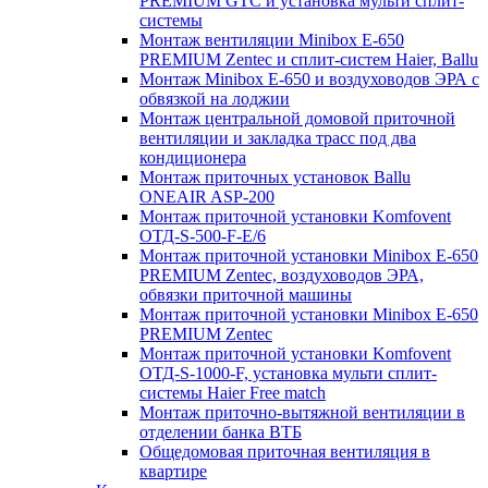
PREMIUM GTC и установка мульти сплит-
системы
Монтаж вентиляции Minibox E-650
PREMIUM Zentec и сплит-систем Haier, Ballu
Монтаж Minibox E-650 и воздуховодов ЭРА с
обвязкой на лоджии
Монтаж центральной домовой приточной
вентиляции и закладка трасс под два
кондиционера
Монтаж приточных установок Ballu
ONEAIR ASP-200
Монтаж приточной установки Komfovent
ОТД-S-500-F-E/6
Монтаж приточной установки Minibox E-650
PREMIUM Zentec, воздуховодов ЭРА,
обвязки приточной машины
Монтаж приточной установки Minibox E-650
PREMIUM Zentec
Монтаж приточной установки Komfovent
ОТД-S-1000-F, установка мульти сплит-
системы Haier Free match
Монтаж приточно-вытяжной вентиляции в
отделении банка ВТБ
Общедомовая приточная вентиляция в
квартире