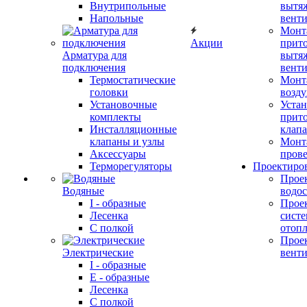
Внутрипольные
вытя
Напольные
вент
Монт
Акции
прит
Арматура для
вытя
подключения
вент
Термостатические
Монт
головки
возду
Установочные
Устан
комплекты
прит
Инсталляционные
клап
клапаны и узлы
Монт
Аксессуары
прове
Терморегуляторы
Проектиро
Прое
Водяные
водо
I - образные
Прое
Лесенка
сист
С полкой
отоп
Прое
Электрические
вент
I - образные
E - образные
Лесенка
С полкой