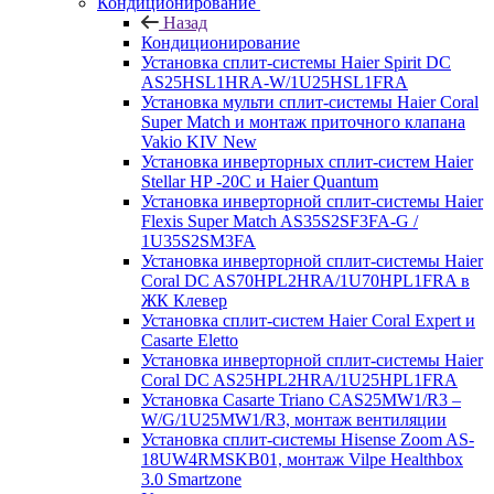
Кондиционирование
Назад
Кондиционирование
Установка сплит-системы Haier Spirit DC
AS25HSL1HRA-W/1U25HSL1FRA
Установка мульти сплит-системы Haier Coral
Super Match и монтаж приточного клапана
Vakio KIV New
Установка инверторных сплит-систем Haier
Stellar HP -20С и Haier Quantum
Установка инверторной сплит-системы Haier
Flexis Super Match AS35S2SF3FA-G /
1U35S2SM3FA
Установка инверторной сплит-системы Haier
Coral DC AS70HPL2HRA/1U70HPL1FRA в
ЖК Клевер
Установка сплит-систем Haier Coral Expert и
Casarte Eletto
Установка инверторной сплит-системы Haier
Coral DC AS25HPL2HRA/1U25HPL1FRA
Установка Casarte Triano CAS25MW1/R3 –
W/G/1U25MW1/R3, монтаж вентиляции
Установка сплит-системы Hisense Zoom AS-
18UW4RMSKB01, монтаж Vilpe Healthbox
3.0 Smartzone