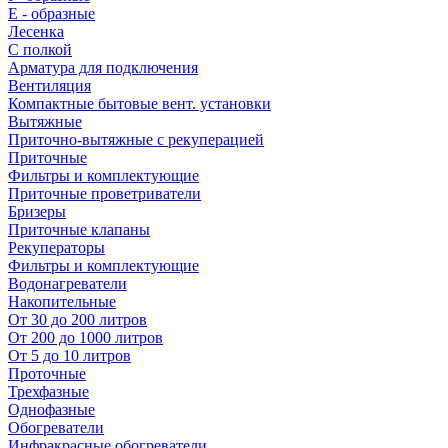
E - образные
Лесенка
С полкой
Арматура для подключения
Вентиляция
Компактные бытовые вент. установки
Вытяжные
Приточно-вытяжные с рекуперацией
Приточные
Фильтры и комплектующие
Приточные проветриватели
Бризеры
Приточные клапаны
Рекуператоры
Фильтры и комплектующие
Водонагреватели
Накопительные
От 30 до 200 литров
От 200 до 1000 литров
От 5 до 10 литров
Проточные
Трехфазные
Однофазные
Обогреватели
Инфракрасные обогреватели