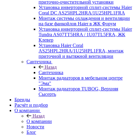
приточно-очистительной установки
Установка инверторной сплит-системы Haier
Coral DC AS25HPL2HRA/1U25HPL1FRA
Монтаж системы охлаждения и вентиляции
на базе фанкойлов Haier в ЖК Форум
Установка инверторной сплит-системы Haier
Tundra AS07TT5HRA / 1U07TL5FRA, ЖК
Клевер
Установка Haier Coral
AS25HPL2HRA/1U25HPL1FRA, монтаж
приточной и вытяжной вентиляции
Сантехника
Назад
Сантехника
Монтаж радиаторов в мебельном центре
"Эма"
Монтаж радиаторов TUBOG, Верхняя
Сысерть
Бренды
Расчёт и подбор
О компании
Назад
О компании
Новости
Блог