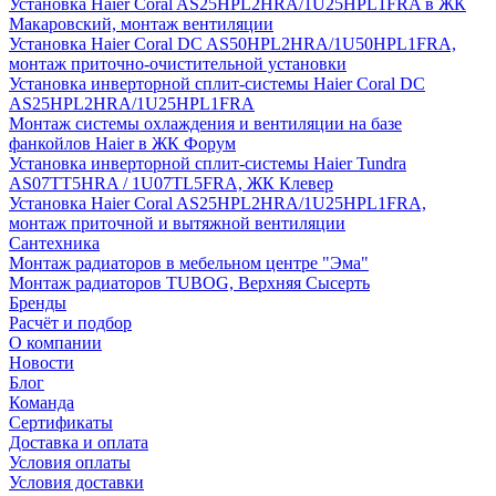
Установка Haier Coral AS25HPL2HRA/1U25HPL1FRA в ЖК
Макаровский, монтаж вентиляции
Установка Haier Coral DC AS50HPL2HRA/1U50HPL1FRA,
монтаж приточно-очистительной установки
Установка инверторной сплит-системы Haier Coral DC
AS25HPL2HRA/1U25HPL1FRA
Монтаж системы охлаждения и вентиляции на базе
фанкойлов Haier в ЖК Форум
Установка инверторной сплит-системы Haier Tundra
AS07TT5HRA / 1U07TL5FRA, ЖК Клевер
Установка Haier Coral AS25HPL2HRA/1U25HPL1FRA,
монтаж приточной и вытяжной вентиляции
Сантехника
Монтаж радиаторов в мебельном центре "Эма"
Монтаж радиаторов TUBOG, Верхняя Сысерть
Бренды
Расчёт и подбор
О компании
Новости
Блог
Команда
Сертификаты
Доставка и оплата
Условия оплаты
Условия доставки