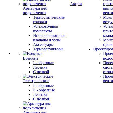
Акции
прит
Арматура для
вытя
подключения
вент
Термостатические
Монт
головки
возду
Установочные
Устан
комплекты
прит
Инсталляционные
клап
клапаны и узлы
Монт
Аксессуары
прове
Терморегуляторы
Проектиро
Прое
Водяные
водо
I - образные
Прое
Лесенка
сист
С полкой
отоп
Прое
Электрические
вент
I - образные
E - образные
Лесенка
С полкой
Арматура для