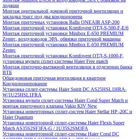
лоджии
Монтаж центральной домовой приточной вентиляции и
закладка трасс под два кондиционера
Монтаж приточных установок Ballu ONEAIR ASP-200
Монтаж приточной установки Komfovent ОТД-S-500-F-E/6
Монтаж приточной установки Minibox E-650 PREMIUM
Zentec, воздуховодов ЭРА, обвязки приточной машины
Монтаж приточной установки Minibox E-650 PREMIUM
Zentec
Монтаж приточной установки Komfovent ОТД-S-1000-F,
установка мульти сплит-системы Haier Free match
Монтаж приточно-вытяжной вентиляции в отделении банка
ВТБ
Общедомовая приточная вентиляция в квартире
Кондиционирование
Установка сплит-системы Haier Spirit DC AS25HSL1HRA-
W/1U25HSL1FRA
Установка мульти сплит-системы Haier Coral Super Match и
монтаж приточного клапана Vakio KIV New
Установка инверторных сплит-систем Haier Stellar HP -20С и
Haier Quantum
Установка инверторной сплит-системы Haier Flexis Super
Match AS35S2SF3FA-G / 1U35S2SM3FA
Установка инверторной сплит-системы Haier Coral DC