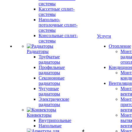
системы
Кассетные сплит-
системы
Напольно-
потолочные сплит-
системы
Консольные сплит-
Услуги
системы
Отопление
Радиаторы
Монт
Трубчатые
радиа
радиаторы
отоп
Профильные
Кондицион
радиаторы
Монт
Секционные
конд
радиаторы
Вентиляци
Чугунные
Монт
радиаторы
вент
Электрические
Монт
радиаторы
прит
вент
Конвекторы
Монт
Внутрипольные
вытя
Напольные
вент
Монт