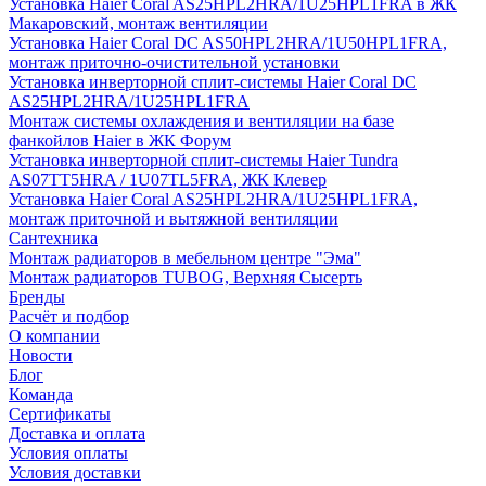
Установка Haier Coral AS25HPL2HRA/1U25HPL1FRA в ЖК
Макаровский, монтаж вентиляции
Установка Haier Coral DC AS50HPL2HRA/1U50HPL1FRA,
монтаж приточно-очистительной установки
Установка инверторной сплит-системы Haier Coral DC
AS25HPL2HRA/1U25HPL1FRA
Монтаж системы охлаждения и вентиляции на базе
фанкойлов Haier в ЖК Форум
Установка инверторной сплит-системы Haier Tundra
AS07TT5HRA / 1U07TL5FRA, ЖК Клевер
Установка Haier Coral AS25HPL2HRA/1U25HPL1FRA,
монтаж приточной и вытяжной вентиляции
Сантехника
Монтаж радиаторов в мебельном центре "Эма"
Монтаж радиаторов TUBOG, Верхняя Сысерть
Бренды
Расчёт и подбор
О компании
Новости
Блог
Команда
Сертификаты
Доставка и оплата
Условия оплаты
Условия доставки