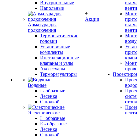
Внутрипольные
вытя
Напольные
вент
Монт
Акции
прит
Арматура для
вытя
подключения
вент
Термостатические
Монт
головки
возду
Установочные
Устан
комплекты
прит
Инсталляционные
клап
клапаны и узлы
Монт
Аксессуары
прове
Терморегуляторы
Проектиро
Прое
Водяные
водо
I - образные
Прое
Лесенка
сист
С полкой
отоп
Прое
Электрические
вент
I - образные
E - образные
Лесенка
С полкой