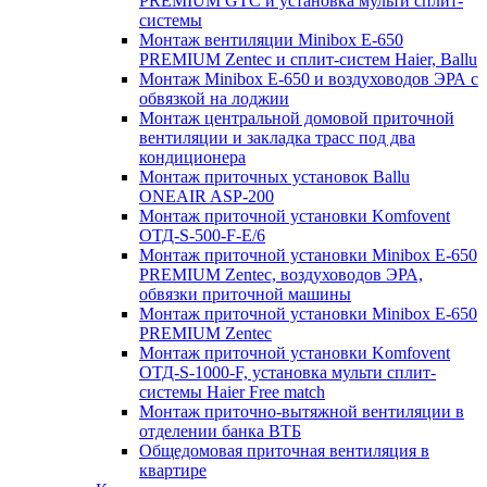
PREMIUM GTC и установка мульти сплит-
системы
Монтаж вентиляции Minibox E-650
PREMIUM Zentec и сплит-систем Haier, Ballu
Монтаж Minibox E-650 и воздуховодов ЭРА с
обвязкой на лоджии
Монтаж центральной домовой приточной
вентиляции и закладка трасс под два
кондиционера
Монтаж приточных установок Ballu
ONEAIR ASP-200
Монтаж приточной установки Komfovent
ОТД-S-500-F-E/6
Монтаж приточной установки Minibox E-650
PREMIUM Zentec, воздуховодов ЭРА,
обвязки приточной машины
Монтаж приточной установки Minibox E-650
PREMIUM Zentec
Монтаж приточной установки Komfovent
ОТД-S-1000-F, установка мульти сплит-
системы Haier Free match
Монтаж приточно-вытяжной вентиляции в
отделении банка ВТБ
Общедомовая приточная вентиляция в
квартире