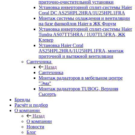
приточно-очистительной установки
Установка инверторной сплит-системы Haier
Coral DC AS25HPL2HRA/1U25HPL1FRA
Монтаж системы охлаждения и вентиляции
на базе фанкойлов Haier в ЖК Форум
Установка инверторной сплит-системы Haier
Tundra AS07TT5HRA / 1U07TL5FRA, ЖК
Клевер
Установка Haier Coral
AS25HPL2HRA/1U25HPL1FRA, монтаж
приточной и вытяжной вентиляции
Сантехника
Назад
Сантехника
Монтаж радиаторов в мебельном центре
"Эма"
Монтаж радиаторов TUBOG, Верхняя
Сысерть
Бренды
Расчёт и подбор
О компании
Назад
О компании
Новости
Блог