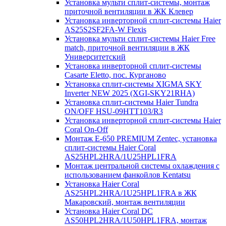
Установка мульти сплит-системы, монтаж
приточной вентиляции в ЖК Клевер
Установка инверторной сплит-системы Haier
AS25S2SF2FA-W Flexis
Установка мульти сплит-системы Haier Free
match, приточной вентиляции в ЖК
Университетский
Установка инверторной сплит-системы
Casarte Eletto, пос. Курганово
Установка сплит-системы XIGMA SKY
Inverter NEW 2025 (XGI-SKY21RHA)
Установка сплит-системы Haier Tundra
ON/OFF HSU-09HTT103/R3
Установка инверторной сплит-системы Haier
Coral On-Off
Монтаж E-650 PREMIUM Zentec, установка
сплит-системы Haier Coral
AS25HPL2HRA/1U25HPL1FRA
Монтаж центральной системы охлаждения с
использованием фанкойлов Kentatsu
Установка Haier Coral
AS25HPL2HRA/1U25HPL1FRA в ЖК
Макаровский, монтаж вентиляции
Установка Haier Coral DC
AS50HPL2HRA/1U50HPL1FRA, монтаж