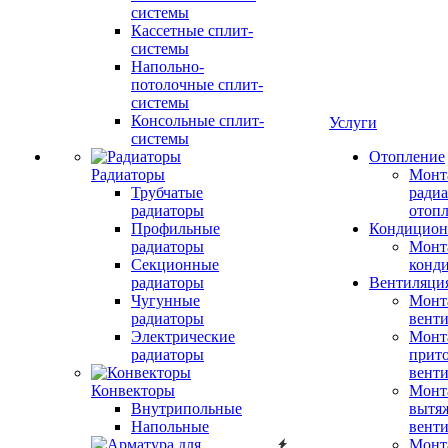
системы
Кассетные сплит-
системы
Напольно-
потолочные сплит-
системы
Консольные сплит-
Услуги
системы
Отопление
Радиаторы
Монт
Трубчатые
радиа
радиаторы
отоп
Профильные
Кондицион
радиаторы
Монт
Секционные
конд
радиаторы
Вентиляци
Чугунные
Монт
радиаторы
вент
Электрические
Монт
радиаторы
прит
вент
Конвекторы
Монт
Внутрипольные
вытя
Напольные
вент
Монт