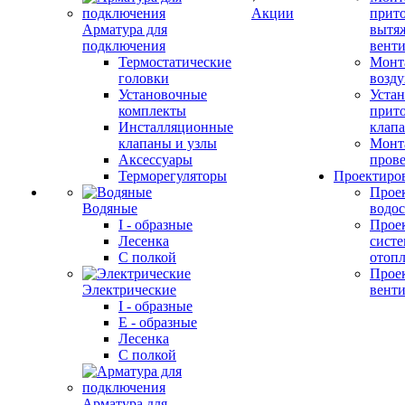
Акции
прит
Арматура для
вытя
подключения
вент
Термостатические
Монт
головки
возду
Установочные
Устан
комплекты
прит
Инсталляционные
клап
клапаны и узлы
Монт
Аксессуары
прове
Терморегуляторы
Проектиро
Прое
Водяные
водо
I - образные
Прое
Лесенка
сист
С полкой
отоп
Прое
Электрические
вент
I - образные
E - образные
Лесенка
С полкой
Арматура для