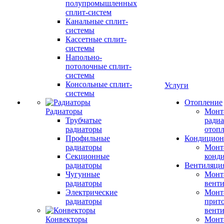
полупромышленных
сплит-систем
Канальные сплит-
системы
Кассетные сплит-
системы
Напольно-
потолочные сплит-
системы
Консольные сплит-
Услуги
системы
Отопление
Радиаторы
Монт
Трубчатые
радиа
радиаторы
отоп
Профильные
Кондицион
радиаторы
Монт
Секционные
конд
радиаторы
Вентиляци
Чугунные
Монт
радиаторы
вент
Электрические
Монт
радиаторы
прит
вент
Конвекторы
Монт