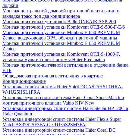
лоджии
Монтаж центральной домовой приточной вентиляции и
закладка трасс под два кондиционера
Монтаж приточных установок Ballu ONEAIR ASP-200
Монтаж приточной установки Komfovent ОТД-S-500-F-E/6
Монтаж приточной установки Minibox E-650 PREMIUM
Zentec, воздуховодов ЭРА, обвязки приточной машины
Монтаж приточной установки Minibox E-650 PREMIUM
Zentec
Монтаж приточной установки Komfovent ОТД-S-1000-F,
установка мульти сплит-системы Haier Free match
Монтаж приточно-вытяжной вентиляции в отделении банка
ВТБ
Общедомовая приточная вентиляция в квартире
Кондиционирование
Установка сплит-системы Haier Spirit DC AS25HSL1HRA-
W/1U25HSL1FRA
Установка мульти сплит-системы Haier Coral Super Match и
монтаж приточного клапана Vakio KIV New
Установка инверторных сплит-систем Haier Stellar HP -20С и
Haier Quantum
Установка инверторной сплит-системы Haier Flexis Super
Match AS35S2SF3FA-G / 1U35S2SM3FA
Установка инверторной сплит-системы Haier Coral DC