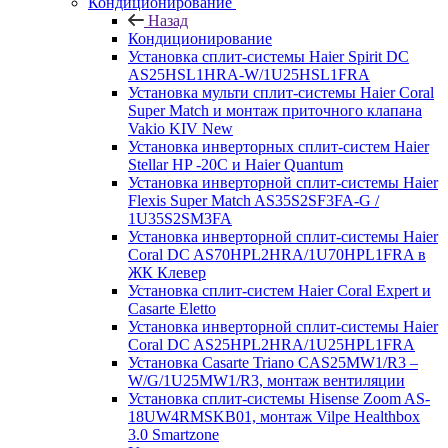
Кондиционирование
Назад
Кондиционирование
Установка сплит-системы Haier Spirit DC
AS25HSL1HRA-W/1U25HSL1FRA
Установка мульти сплит-системы Haier Coral
Super Match и монтаж приточного клапана
Vakio KIV New
Установка инверторных сплит-систем Haier
Stellar HP -20С и Haier Quantum
Установка инверторной сплит-системы Haier
Flexis Super Match AS35S2SF3FA-G /
1U35S2SM3FA
Установка инверторной сплит-системы Haier
Coral DC AS70HPL2HRA/1U70HPL1FRA в
ЖК Клевер
Установка сплит-систем Haier Coral Expert и
Casarte Eletto
Установка инверторной сплит-системы Haier
Coral DC AS25HPL2HRA/1U25HPL1FRA
Установка Casarte Triano CAS25MW1/R3 –
W/G/1U25MW1/R3, монтаж вентиляции
Установка сплит-системы Hisense Zoom AS-
18UW4RMSKB01, монтаж Vilpe Healthbox
3.0 Smartzone