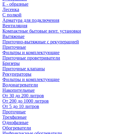
E - образные
Лесенка
С полкой
Арматура для подключения
Вентиляция
Компактные бытовые вент. установки
Вытяжные
Приточно-вытяжные с рекуперацией
Приточные
Фильтры и комплектующие
Приточные проветриватели
Бризеры
Приточные клапаны
Рекуператоры
Фильтры и комплектующие
Водонагреватели
Накопительные
От 30 до 200 литров
От 200 до 1000 литров
От 5 до 10 литров
Проточные
Трехфазные
Однофазные
Обогреватели
Инфракрасные обогреватели