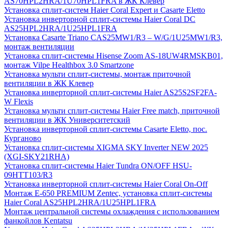
AS70HPL2HRA/1U70HPL1FRA в ЖК Клевер
Установка сплит-систем Haier Coral Expert и Casarte Eletto
Установка инверторной сплит-системы Haier Coral DC
AS25HPL2HRA/1U25HPL1FRA
Установка Casarte Triano CAS25MW1/R3 – W/G/1U25MW1/R3,
монтаж вентиляции
Установка сплит-системы Hisense Zoom AS-18UW4RMSKB01,
монтаж Vilpe Healthbox 3.0 Smartzone
Установка мульти сплит-системы, монтаж приточной
вентиляции в ЖК Клевер
Установка инверторной сплит-системы Haier AS25S2SF2FA-
W Flexis
Установка мульти сплит-системы Haier Free match, приточной
вентиляции в ЖК Университетский
Установка инверторной сплит-системы Casarte Eletto, пос.
Курганово
Установка сплит-системы XIGMA SKY Inverter NEW 2025
(XGI-SKY21RHA)
Установка сплит-системы Haier Tundra ON/OFF HSU-
09HTT103/R3
Установка инверторной сплит-системы Haier Coral On-Off
Монтаж E-650 PREMIUM Zentec, установка сплит-системы
Haier Coral AS25HPL2HRA/1U25HPL1FRA
Монтаж центральной системы охлаждения с использованием
фанкойлов Kentatsu