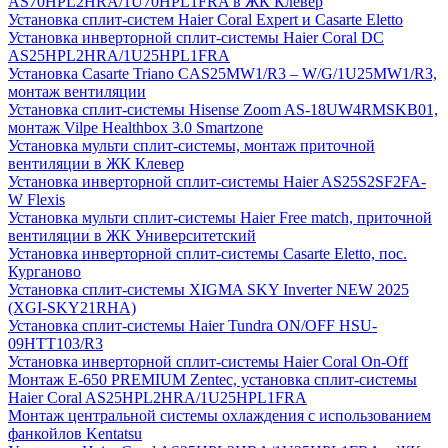
AS70HPL2HRA/1U70HPL1FRA в ЖК Клевер
Установка сплит-систем Haier Coral Expert и Casarte Eletto
Установка инверторной сплит-системы Haier Coral DC
AS25HPL2HRA/1U25HPL1FRA
Установка Casarte Triano CAS25MW1/R3 – W/G/1U25MW1/R3,
монтаж вентиляции
Установка сплит-системы Hisense Zoom AS-18UW4RMSKB01,
монтаж Vilpe Healthbox 3.0 Smartzone
Установка мульти сплит-системы, монтаж приточной
вентиляции в ЖК Клевер
Установка инверторной сплит-системы Haier AS25S2SF2FA-
W Flexis
Установка мульти сплит-системы Haier Free match, приточной
вентиляции в ЖК Университетский
Установка инверторной сплит-системы Casarte Eletto, пос.
Курганово
Установка сплит-системы XIGMA SKY Inverter NEW 2025
(XGI-SKY21RHA)
Установка сплит-системы Haier Tundra ON/OFF HSU-
09HTT103/R3
Установка инверторной сплит-системы Haier Coral On-Off
Монтаж E-650 PREMIUM Zentec, установка сплит-системы
Haier Coral AS25HPL2HRA/1U25HPL1FRA
Монтаж центральной системы охлаждения с использованием
фанкойлов Kentatsu