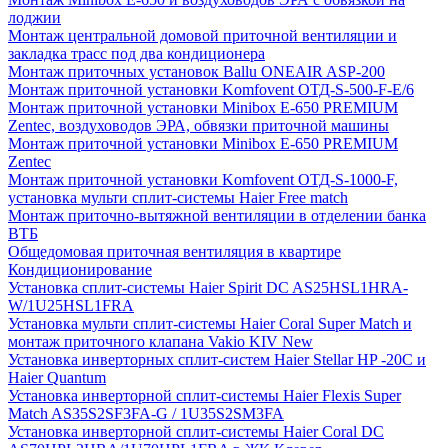
лоджии
Монтаж центральной домовой приточной вентиляции и
закладка трасс под два кондиционера
Монтаж приточных установок Ballu ONEAIR ASP-200
Монтаж приточной установки Komfovent ОТД-S-500-F-E/6
Монтаж приточной установки Minibox E-650 PREMIUM
Zentec, воздуховодов ЭРА, обвязки приточной машины
Монтаж приточной установки Minibox E-650 PREMIUM
Zentec
Монтаж приточной установки Komfovent ОТД-S-1000-F,
установка мульти сплит-системы Haier Free match
Монтаж приточно-вытяжной вентиляции в отделении банка
ВТБ
Общедомовая приточная вентиляция в квартире
Кондиционирование
Установка сплит-системы Haier Spirit DC AS25HSL1HRA-
W/1U25HSL1FRA
Установка мульти сплит-системы Haier Coral Super Match и
монтаж приточного клапана Vakio KIV New
Установка инверторных сплит-систем Haier Stellar HP -20С и
Haier Quantum
Установка инверторной сплит-системы Haier Flexis Super
Match AS35S2SF3FA-G / 1U35S2SM3FA
Установка инверторной сплит-системы Haier Coral DC