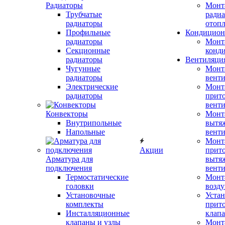
Радиаторы
Монт
Трубчатые
радиа
радиаторы
отоп
Профильные
Кондицион
радиаторы
Монт
Секционные
конд
радиаторы
Вентиляци
Чугунные
Монт
радиаторы
вент
Электрические
Монт
радиаторы
прит
вент
Конвекторы
Монт
Внутрипольные
вытя
Напольные
вент
Монт
Акции
прит
Арматура для
вытя
подключения
вент
Термостатические
Монт
головки
возду
Установочные
Устан
комплекты
прит
Инсталляционные
клап
клапаны и узлы
Монт