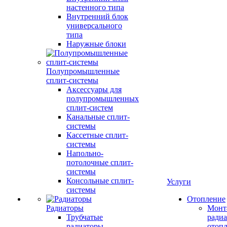
настенного типа
Внутренний блок
универсального
типа
Наружные блоки
Полупромышленные
сплит-системы
Аксессуары для
полупромышленных
сплит-систем
Канальные сплит-
системы
Кассетные сплит-
системы
Напольно-
потолочные сплит-
системы
Консольные сплит-
Услуги
системы
Отопление
Радиаторы
Монт
Трубчатые
радиа
радиаторы
отоп