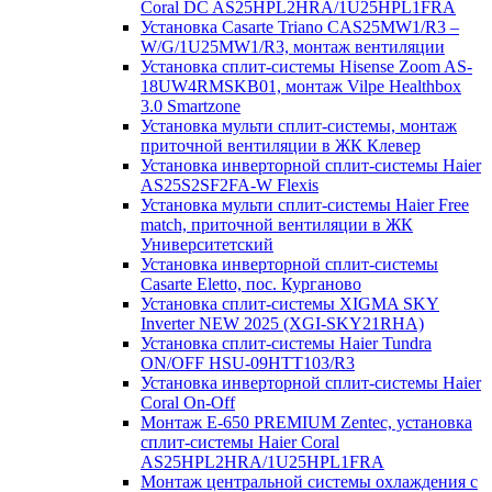
Coral DC AS25HPL2HRA/1U25HPL1FRA
Установка Casarte Triano CAS25MW1/R3 –
W/G/1U25MW1/R3, монтаж вентиляции
Установка сплит-системы Hisense Zoom AS-
18UW4RMSKB01, монтаж Vilpe Healthbox
3.0 Smartzone
Установка мульти сплит-системы, монтаж
приточной вентиляции в ЖК Клевер
Установка инверторной сплит-системы Haier
AS25S2SF2FA-W Flexis
Установка мульти сплит-системы Haier Free
match, приточной вентиляции в ЖК
Университетский
Установка инверторной сплит-системы
Casarte Eletto, пос. Курганово
Установка сплит-системы XIGMA SKY
Inverter NEW 2025 (XGI-SKY21RHA)
Установка сплит-системы Haier Tundra
ON/OFF HSU-09HTT103/R3
Установка инверторной сплит-системы Haier
Coral On-Off
Монтаж E-650 PREMIUM Zentec, установка
сплит-системы Haier Coral
AS25HPL2HRA/1U25HPL1FRA
Монтаж центральной системы охлаждения с