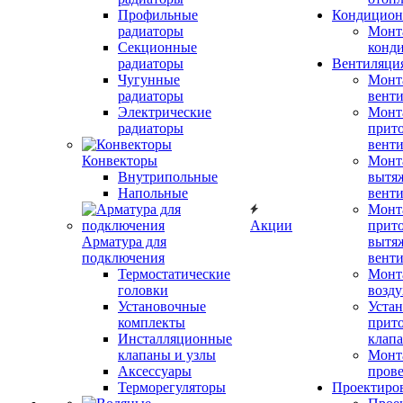
Профильные
Кондицион
радиаторы
Монт
Секционные
конд
радиаторы
Вентиляци
Чугунные
Монт
радиаторы
вент
Электрические
Монт
радиаторы
прит
вент
Конвекторы
Монт
Внутрипольные
вытя
Напольные
вент
Монт
Акции
прит
Арматура для
вытя
подключения
вент
Термостатические
Монт
головки
возду
Установочные
Устан
комплекты
прит
Инсталляционные
клап
клапаны и узлы
Монт
Аксессуары
прове
Терморегуляторы
Проектиро