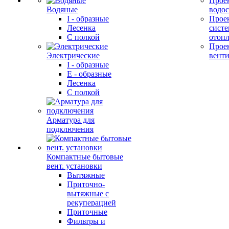
Прое
Водяные
водо
I - образные
Прое
Лесенка
сист
С полкой
отоп
Прое
Электрические
вент
I - образные
E - образные
Лесенка
С полкой
Арматура для
подключения
Компактные бытовые
вент. установки
Вытяжные
Приточно-
вытяжные с
рекуперацией
Приточные
Фильтры и