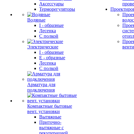
Аксессуары
прове
Терморегуляторы
Проектиро
Прое
Водяные
водо
I - образные
Прое
Лесенка
сист
С полкой
отоп
Прое
Электрические
вент
I - образные
E - образные
Лесенка
С полкой
Арматура для
подключения
Компактные бытовые
вент. установки
Вытяжные
Приточно-
вытяжные с
рекуперацией