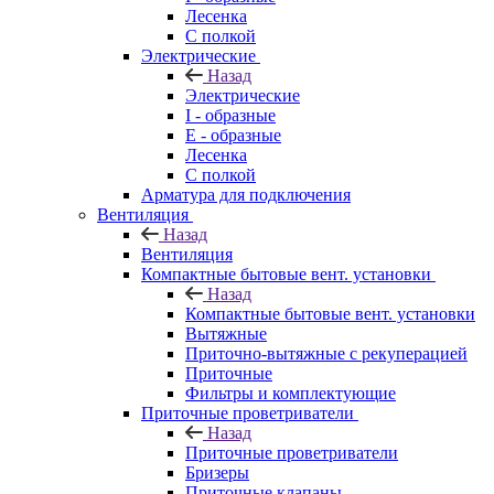
Лесенка
С полкой
Электрические
Назад
Электрические
I - образные
E - образные
Лесенка
С полкой
Арматура для подключения
Вентиляция
Назад
Вентиляция
Компактные бытовые вент. установки
Назад
Компактные бытовые вент. установки
Вытяжные
Приточно-вытяжные с рекуперацией
Приточные
Фильтры и комплектующие
Приточные проветриватели
Назад
Приточные проветриватели
Бризеры
Приточные клапаны