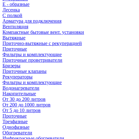
E - образные
Лесенка
С полкой
Арматура для подключения
Вентиляция
Компактные бытовые вент. установки
Вытяжные
Приточно-вытяжные с рекуперацией
Приточные
Фильтры и комплектующие
Приточные проветриватели
Бризеры
Приточные клапаны
Рекуператоры
Фильтры и комплектующие
Водонагреватели
Накопительные
От 30 до 200 литров
От 200 до 1000 литров
От 5 до 10 литров
Проточные
Трехфазные
Однофазные
Обогреватели
Инфракрасные обогреватели