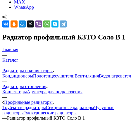
MAX
WhatsApp
Радиатор профильный КЗТО Соло В 1
Главная
—
Каталог
—
Радиаторы и конвекторы
Кондиционеры
Полотенцесушители
Вентиляция
Водонагревате
—
Радиаторы отопления
Конвекторы
Арматура для подключения
—
Профильные радиаторы
Трубчатые радиаторы
Секционные радиаторы
Чугунные
радиаторы
Электрические радиаторы
—
Радиатор профильный КЗТО Соло В 1