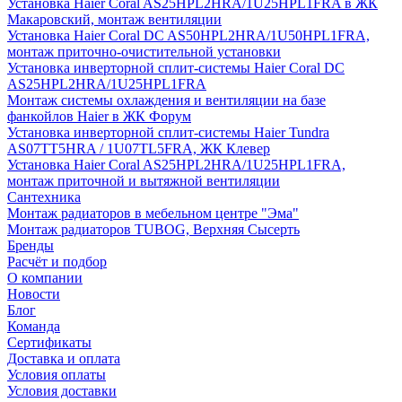
Установка Haier Coral AS25HPL2HRA/1U25HPL1FRA в ЖК
Макаровский, монтаж вентиляции
Установка Haier Coral DC AS50HPL2HRA/1U50HPL1FRA,
монтаж приточно-очистительной установки
Установка инверторной сплит-системы Haier Coral DC
AS25HPL2HRA/1U25HPL1FRA
Монтаж системы охлаждения и вентиляции на базе
фанкойлов Haier в ЖК Форум
Установка инверторной сплит-системы Haier Tundra
AS07TT5HRA / 1U07TL5FRA, ЖК Клевер
Установка Haier Coral AS25HPL2HRA/1U25HPL1FRA,
монтаж приточной и вытяжной вентиляции
Сантехника
Монтаж радиаторов в мебельном центре "Эма"
Монтаж радиаторов TUBOG, Верхняя Сысерть
Бренды
Расчёт и подбор
О компании
Новости
Блог
Команда
Сертификаты
Доставка и оплата
Условия оплаты
Условия доставки