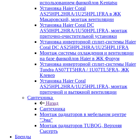
использованием фанкойлов Kentatsu
Установка Haier Coral
AS25HPL2HRA/1U25HPL1FRA в ЖК
Макаровский, монтаж вентиляции
Установка Haier Coral DC
AS50HPL2HRA/1U50HPL1FRA, монтаж
приточно-очистительной установки
Установка инверторной сплит-системы Haier
Coral DC AS25HPL2HRA/1U25HPL1FRA
Монтаж системы охлаждения и вентиляции
на базе фанкойлов Haier в ЖК Форум
Установка инверторной сплит-системы Haier
Tundra AS07TT5HRA / 1U07TL5FRA, ЖК
Клевер
Установка Haier Coral
AS25HPL2HRA/1U25HPL1FRA, монтаж
приточной и вытяжной вентиляции
Сантехника
Назад
Сантехника
Монтаж радиаторов в мебельном центре
"Эма"
Монтаж радиаторов TUBOG, Верхняя
Сысерть
Бренды