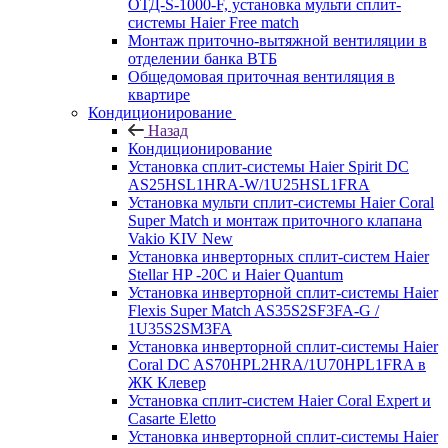
ОТД-S-1000-F, установка мульти сплит-
системы Haier Free match
Монтаж приточно-вытяжной вентиляции в
отделении банка ВТБ
Общедомовая приточная вентиляция в
квартире
Кондиционирование
Назад
Кондиционирование
Установка сплит-системы Haier Spirit DC
AS25HSL1HRA-W/1U25HSL1FRA
Установка мульти сплит-системы Haier Coral
Super Match и монтаж приточного клапана
Vakio KIV New
Установка инверторных сплит-систем Haier
Stellar HP -20С и Haier Quantum
Установка инверторной сплит-системы Haier
Flexis Super Match AS35S2SF3FA-G /
1U35S2SM3FA
Установка инверторной сплит-системы Haier
Coral DC AS70HPL2HRA/1U70HPL1FRA в
ЖК Клевер
Установка сплит-систем Haier Coral Expert и
Casarte Eletto
Установка инверторной сплит-системы Haier