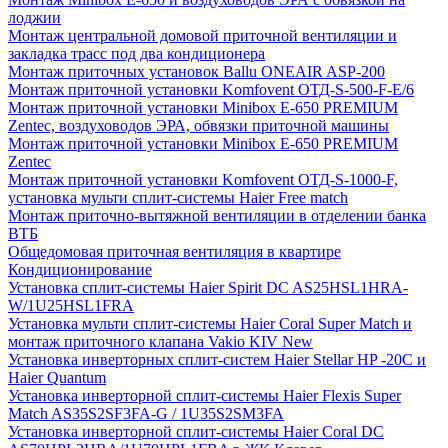
лоджии
Монтаж центральной домовой приточной вентиляции и
закладка трасс под два кондиционера
Монтаж приточных установок Ballu ONEAIR ASP-200
Монтаж приточной установки Komfovent ОТД-S-500-F-E/6
Монтаж приточной установки Minibox E-650 PREMIUM
Zentec, воздуховодов ЭРА, обвязки приточной машины
Монтаж приточной установки Minibox E-650 PREMIUM
Zentec
Монтаж приточной установки Komfovent ОТД-S-1000-F,
установка мульти сплит-системы Haier Free match
Монтаж приточно-вытяжной вентиляции в отделении банка
ВТБ
Общедомовая приточная вентиляция в квартире
Кондиционирование
Установка сплит-системы Haier Spirit DC AS25HSL1HRA-
W/1U25HSL1FRA
Установка мульти сплит-системы Haier Coral Super Match и
монтаж приточного клапана Vakio KIV New
Установка инверторных сплит-систем Haier Stellar HP -20С и
Haier Quantum
Установка инверторной сплит-системы Haier Flexis Super
Match AS35S2SF3FA-G / 1U35S2SM3FA
Установка инверторной сплит-системы Haier Coral DC