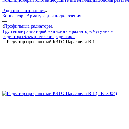
Кондиционеры
Полотенцесушители
Вентиляция
Водонагревате
—
Радиаторы отопления
Конвекторы
Арматура для подключения
—
Профильные радиаторы
Трубчатые радиаторы
Секционные радиаторы
Чугунные
радиаторы
Электрические радиаторы
—
Радиатор профильный КЗТО Параллели B 1