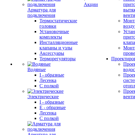
Акции
прит
Арматура для
вытя
подключения
вент
Термостатические
Монт
головки
возду
Установочные
Устан
комплекты
прит
Инсталляционные
клап
клапаны и узлы
Монт
Аксессуары
прове
Терморегуляторы
Проектиро
Прое
Водяные
водо
I - образные
Прое
Лесенка
сист
С полкой
отоп
Прое
Электрические
вент
I - образные
E - образные
Лесенка
С полкой
Арматура для