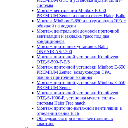
PREMIUM GTC и установка мульти сплит-
системы
Монтаж вентиляции Minibox E-650
PREMIUM Zentec и сплит-систем Haier, Ballu
Монтаж Minibox E-650 и воздуховодов ЭРА с
обвязкой на лоджии
Монтаж центральной домовой приточной
вентиляции и закладка трасс под два
кондиционера
Монтаж приточных установок Ballu
ONEAIR ASP-200
Монтаж приточной установки Komfovent
ОТД-S-500-F-E/6
Монтаж приточной установки Minibox E-650
PREMIUM Zentec, воздуховодов ЭРА,
обвязки приточной машины
Монтаж приточной установки Minibox E-650
PREMIUM Zentec
Монтаж приточной установки Komfovent
ОТД-S-1000-F, установка мульти сплит-
системы Haier Free match
Монтаж приточно-вытяжной вентиляции в
отделении банка ВТБ
Общедомовая приточная вентиляция в
квартире