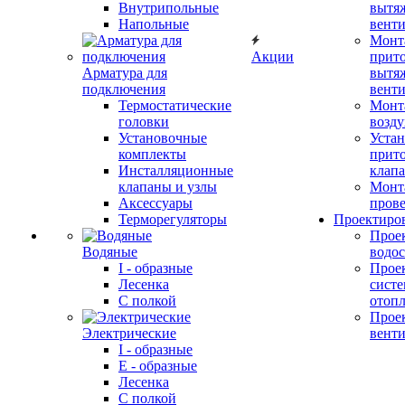
Внутрипольные
вытя
Напольные
вент
Монт
Акции
прит
Арматура для
вытя
подключения
вент
Термостатические
Монт
головки
возду
Установочные
Устан
комплекты
прит
Инсталляционные
клап
клапаны и узлы
Монт
Аксессуары
прове
Терморегуляторы
Проектиро
Прое
Водяные
водо
I - образные
Прое
Лесенка
сист
С полкой
отоп
Прое
Электрические
вент
I - образные
E - образные
Лесенка
С полкой