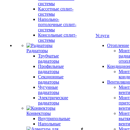
системы
Кассетные сплит-
системы
Напольно-
потолочные сплит-
системы
Консольные сплит-
Услуги
системы
Отопление
Радиаторы
Монт
Трубчатые
радиа
радиаторы
отоп
Профильные
Кондицион
радиаторы
Монт
Секционные
конд
радиаторы
Вентиляци
Чугунные
Монт
радиаторы
вент
Электрические
Монт
радиаторы
прит
вент
Конвекторы
Монт
Внутрипольные
вытя
Напольные
вент
Монт