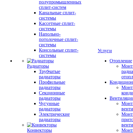
полупромышленных
сплит-систем
Канальные сплит-
системы
Кассетные сплит-
системы
Напольно-
потолочные сплит-
системы
Консольные сплит-
Услуги
системы
Отопление
Радиаторы
Монт
Трубчатые
радиа
радиаторы
отоп
Профильные
Кондицион
радиаторы
Монт
Секционные
конд
радиаторы
Вентиляци
Чугунные
Монт
радиаторы
вент
Электрические
Монт
радиаторы
прит
вент
Конвекторы
Монт