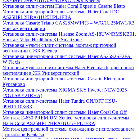
AS70HPL2HRA/1U70HPL1FRA в ЖК Клевер
Установка сплит-систем Haier Coral Expert и Casarte Eletto
Установка инверторной сплит-системы Haier Coral DC
AS25HPL2HRA/1U25HPL1FRA
Установка Casarte Triano CAS25MW1/R3 – W/G/1U25MW1/R3,
монтаж вентиляции
Установка сплит-системы Hisense Zoom AS-18UW4RMSKB01,
монтаж Vilpe Healthbox 3.0 Smartzone
Установка мульти сплит-системы, монтаж приточной
вентиляции в ЖК Клевер
Установка инверторной сплит-системы Haier AS25S2SF2FA-
W Flexis
Установка мульти сплит-системы Haier Free match, приточной
вентиляции в ЖК Университетский
Установка инверторной сплит-системы Casarte Eletto, пос.
Курганово
Установка сплит-системы XIGMA SKY Inverter NEW 2025
(XGI-SKY21RHA)
Установка сплит-системы Haier Tundra ON/OFF HSU-
09HTT103/R3
Установка инверторной сплит-системы Haier Coral On-Off
Монтаж E-650 PREMIUM Zentec, установка сплит-системы
Haier Coral AS25HPL2HRA/1U25HPL1FRA
Монтаж центральной системы охлаждения с использованием
фанкойлов Kentatsu