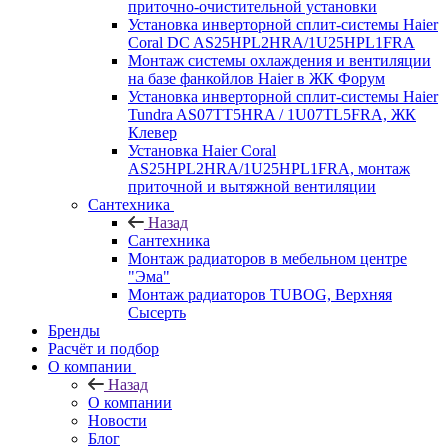
приточно-очистительной установки
Установка инверторной сплит-системы Haier
Coral DC AS25HPL2HRA/1U25HPL1FRA
Монтаж системы охлаждения и вентиляции
на базе фанкойлов Haier в ЖК Форум
Установка инверторной сплит-системы Haier
Tundra AS07TT5HRA / 1U07TL5FRA, ЖК
Клевер
Установка Haier Coral
AS25HPL2HRA/1U25HPL1FRA, монтаж
приточной и вытяжной вентиляции
Сантехника
Назад
Сантехника
Монтаж радиаторов в мебельном центре
"Эма"
Монтаж радиаторов TUBOG, Верхняя
Сысерть
Бренды
Расчёт и подбор
О компании
Назад
О компании
Новости
Блог