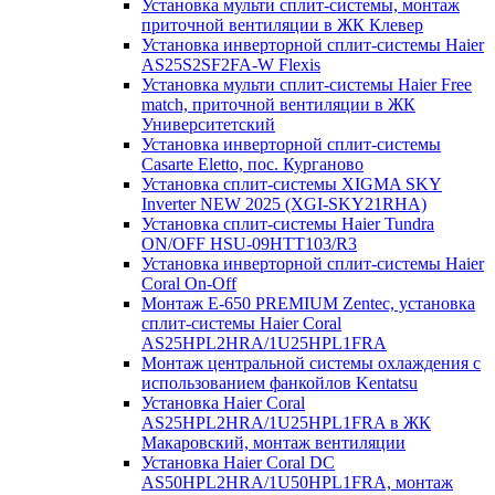
Установка мульти сплит-системы, монтаж
приточной вентиляции в ЖК Клевер
Установка инверторной сплит-системы Haier
AS25S2SF2FA-W Flexis
Установка мульти сплит-системы Haier Free
match, приточной вентиляции в ЖК
Университетский
Установка инверторной сплит-системы
Casarte Eletto, пос. Курганово
Установка сплит-системы XIGMA SKY
Inverter NEW 2025 (XGI-SKY21RHA)
Установка сплит-системы Haier Tundra
ON/OFF HSU-09HTT103/R3
Установка инверторной сплит-системы Haier
Coral On-Off
Монтаж E-650 PREMIUM Zentec, установка
сплит-системы Haier Coral
AS25HPL2HRA/1U25HPL1FRA
Монтаж центральной системы охлаждения с
использованием фанкойлов Kentatsu
Установка Haier Coral
AS25HPL2HRA/1U25HPL1FRA в ЖК
Макаровский, монтаж вентиляции
Установка Haier Coral DC
AS50HPL2HRA/1U50HPL1FRA, монтаж