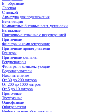
E - образные
Лесенка
С полкой
Арматура для подключения
Вентиляция
Компактные бытовые вент. установки
Вытяжные
Приточно-вытяжные с рекуперацией
Приточные
Фильтры и комплектующие
Приточные проветриватели
Бризеры
Приточные клапаны
Рекуператоры
Фильтры и комплектующие
Водонагреватели
Накопительные
От 30 до 200 литров
От 200 до 1000 литров
От 5 до 10 литров
Проточные
Трехфазные
Однофазные
Обогреватели
Инфракрасные обогреватели