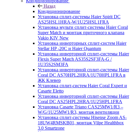
Кондиционирование
Назад
Кондиционирование
Установка сплит-системы Haier Spirit DC
AS25HSL1HRA-W/1U25HSL1FRA
Установка мульти сплит-системы Haier Coral
Super Match и монтаж приточного клапана
Vakio KIV New
Установка инверторных сплит-систем Haier
Stellar HP -20С и Haier Quantum
Установка инверторной сплит-системы Haier
Flexis Super Match AS35S2SF3FA-G /
1U35S2SM3FA
Установка инверторной сплит-системы Haier
Coral DC AS70HPL2HRA/1U70HPL1FRA в
ЖК Клевер
Установка сплит-систем Haier Coral Expert и
Casarte Eletto
Установка инверторной сплит-системы Haier
Coral DC AS25HPL2HRA/1U25HPL1FRA
Установка Casarte Triano CAS25MW1/R3 –
W/G/1U25MW1/R3, монтаж вентиляции
Установка сплит-системы Hisense Zoom AS-
18UW4RMSKB01, монтаж Vilpe Healthbox
3.0 Smartzone