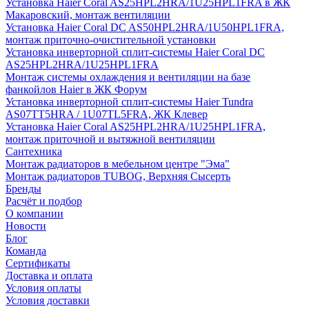
Установка Haier Coral AS25HPL2HRA/1U25HPL1FRA в ЖК
Макаровский, монтаж вентиляции
Установка Haier Coral DC AS50HPL2HRA/1U50HPL1FRA,
монтаж приточно-очистительной установки
Установка инверторной сплит-системы Haier Coral DC
AS25HPL2HRA/1U25HPL1FRA
Монтаж системы охлаждения и вентиляции на базе
фанкойлов Haier в ЖК Форум
Установка инверторной сплит-системы Haier Tundra
AS07TT5HRA / 1U07TL5FRA, ЖК Клевер
Установка Haier Coral AS25HPL2HRA/1U25HPL1FRA,
монтаж приточной и вытяжной вентиляции
Сантехника
Монтаж радиаторов в мебельном центре "Эма"
Монтаж радиаторов TUBOG, Верхняя Сысерть
Бренды
Расчёт и подбор
О компании
Новости
Блог
Команда
Сертификаты
Доставка и оплата
Условия оплаты
Условия доставки